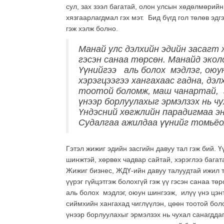
сул, зах зээл багатай, олон улсын хөдөлмөрий
хязгаарлагдмал гэх мэт. Бид бүгд гол төлөв эдг
гэж хэлж болно.
Манай улс дэлхийн эдийн засагт 
гэсэн санаа төрсөн. Манайд экол
Үүнийгээ аль болох мэдлэг, оюу
хэрэгцээгээ хангахаас гадна, дэл
тоотой боломж, маш чанартай, э
үнээр борлуулахыг эрмэлзэх нь чу
Үндэсний хөгжлийн парадигмаа э
Судалгаа ажилдаа үүнийг томьёо
Гэтэл жижиг эдийн засгийн давуу тал гэж бий. 
шинжтэй, хөрвөх чадвар сайтай, хэрэглээ бага
Жижиг бизнес, ЖДҮ-ийн давуу талуудтай ижил т
үүрэг гүйцэтгэж болохгүй гэж үү гэсэн санаа 
аль болох мэдлэг, оюун шингээж, илүү үнэ цэнт
сиймхийн хангахад чиглүүлэн, цөөн тоотой бол
үнээр борлуулахыг эрмэлзэх нь чухал санагддаг