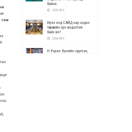
байна
ын
2026-08-5
ол
 гэж
Ирэх онд САЙД нар хэдэн
төгрөгийн эрх мэдэлтэй
байх вэ?
ээ
2026-08-5
йг
Н.Учрал: Бүсийн чуулган,
.
форум, салбарын ойн
арга хэмжээг цуцална
гах
2026-08-5
ваци
СОР17: Цэцэрлэг,
сургуулийн бүртгэлд
н
өөрчлөлт орно
лон
2026-08-5
жлэх
УЕПГ: Биеэ үнэлэхийг
зохион байгуулж, хүн
д,
худалдаалсан хэргүүдийг
шүүхэд шилжүүлжээ
2026-08-5