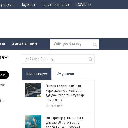
үй сэдэв
Подкаст
Танил биш танил
COVID-19
LIA
АМРАХ АГШИН
мдаж
Шинэ мэдээ
Их уншсан
сах
“Шинэ тойрог зам” төсөл
хэрэгжсэнээр хөдөлгөөний
дундаж хурд 23.3 хувиар
нэмэгдэнэ
ҮТ-
2026-08-5
Он гарсаар усны ослын
улмаас 59 иргэн амиа
алдсаны 14 нь хүүхэд