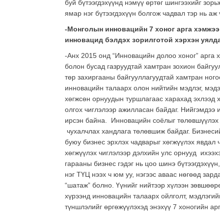
буй бүтээгдэхүүнд нэмүү өртөг шингээхийг зор
ямар нэг бүтээгдэхүүн болгож чадвал тэр нь аж
-Монголын инновацийн 7 хоног арга хэмжээ
инновацид бэлдэх зорилготой хэрхэн уялд
-Анх 2015 онд “Инновацийн долоо хоног” арга
болон бусад газруудтай хамтран зохион байгуу
төр захиргааны байгууллагуудтай хамтран ного
инновацийн талаарх олон нийтийн мэдлэг, мэд
хөгжсөн орнуудын туршлагаас харахад эхлээд х
олгох чиглэлээр ажилласан байдаг. Нийгэмдээ 
ирсэн байна. Инновацийн соёлыг төлөвшүүлэх 
чухалчлах хандлага төлөвшиж байдаг. Бизнесий
буюу бизнес эрхлэх чадварыг хөгжүүлэх явдал 
хөгжүүлэх чиглэлээр дэлхийн улс орнууд ихээх
гарааны бизнес гэдэг нь цоо шинэ бүтээгдэхүүн
нэг ТҮЦ нээх ч юм уу, нэгээс аваас нөгөөд зар
“шатаж” болно. Үүнийг нийтээр хүлээн зөвшөөр
хүрээнд инновацийн талаарх ойлголт, мэдлэгийг
түншлэлийг өргөжүүлэхэд энэхүү 7 хоногийн арг