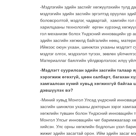
-Мэдлэгийн эдийн засгийг хөгжүүлэхийн тулд да
мэдлэгийн эдийн засгийн эргэлтэд оруулах эди
боловсролтой, мэдлэг, чадвартай, хамгийн гол 
харилцааны технологийг өргөн хүрээнд хөгжүүл
гол механизм болох Үндэсний инновацийн үр аш
эдийн засгийн хөгжилд байгалийн нөөц, матери
Иймээс оюун ухаан, шинжлэх ухааны мэдлэгт су
мэдлэг олгох, мэдээлэл түгээх, зөвлөх үйлчилгэ
Материаллаг баялгийн үйлдвэрлэлээс илүү үйлч
-Мэдлэгт суурилсан эдийн засгийн талаар я
хэрэгжиж өгөхгүй, цөөн салбарт, багахан х
хамгаалсан хүний хувьд хөгжихгүй байгаа 
дэвшүүлэх вэ?
-Миний хувьд Монгол Улсад үндэсний инноваций
засгийн шинжлэх ухааны докторын зэрэг хамга
хөгжлийн түвшин болон Үндэсний инновацийн т
Монгол Улсыг инновацийн чиг баримжаагаар хө
хийсэн. Улс орны хөгжлийн бодлогын үзэл бар
жижиг эдийн засагтай орон. Ийм эдийн засаг м