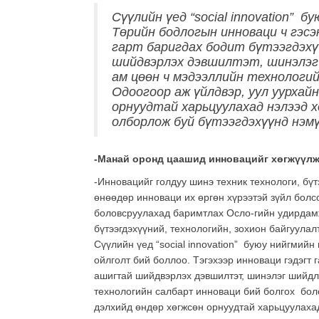
Сүүлийн үед “social innovation” 
Төрийн бодлогын инноваци ч гэсэ
гарт баригдах бодит бүтээгдэхү
шийдвэрлэх дэвшилтэт, шинэлэг 
ам цөөн ч мэдээллийн технологи
Одоогоор аж үйлдвэр, уул уурхайн
орнуудтай харьцуулахад нэлээд х
олборлож буй бүтээгдэхүүнд нэмү
-Манай оронд цаашид инновацийг хөгжүүлж
-Инновацийг голдуу шинэ техник технологи, бүтэ
өнөөдөр инноваци их өргөн хүрээтэй зүйл болс
боловсруулахад баримтлах Осло-гийн удирдамж 
бүтээгдэхүүний, технологийн, зохион байгуула
Сүүлийн үед “social innovation” буюу нийгмий
ойлголт бий боллоо. Тэгэхээр инноваци гэдэгт 
ашигтай шийдвэрлэх дэвшилтэт, шинэлэг шийдл
технологийн салбарт инноваци бий болгох боло
дэлхийд өндөр хөгжсөн орнуудтай харьцуулахад