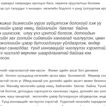
н хуваарьт хамрагдах оролцоо бага, хөрөнгө оруулалтын боломж
ээр сул талуудыг л анхаарч, хөгжлийн бодлого ч үүнд тулгуурлаж ир
жижиг бизнесийн үүрэг гүйцэтгэж болохгүй гэж үү
огийн цэвэр нөөц, байгалийн баялаг байна.
н шингээж, илүү үнэ цэнтэй болгож, дотоодын
хийн зах зээлийн сиймхийн хангахад чиглүүлэн, цөөн
кологийн цэвэр бүтээгдэхүүн үйлдвэрлэж, өндөр
хал санагддаг. Үүнд инновацийг чиглүүлэх хэрэгтэй
нэ чиглэлд өөрчлөх шаардлагатай байгаа юм.
лсон.
Үүнийг харгалзахгүй явж ирсэн. Жижиг эдийн засаг бол динамик
тай, богино хугацаанд хөгжлийн эрчээ авах боломжтой. Өөрөөр хэл
өстэй гэсэн үг. Иймд манай улс дэлхийн эдийн засагт жижиг бизнес
төрсөн. Манайд экологийн цэвэр нөөц, байгалийн баялаг байна. Үүн
эй болгож, дотоодын хэрэгцээгээ хангахаас гадна, дэлхийн зах зээ
омж, маш чанартай, экологийн цэвэр бүтээгдэхүүн үйлдвэрлэж, өнд
. Үүнд инновацийг чиглүүлэх хэрэгтэй. Үндэсний хөгжлийн парадиг