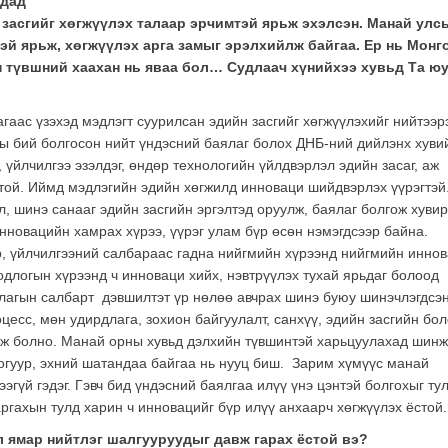
удад
засгийг хөгжүүлэх талаар эрчимтэй ярьж эхэлсэн. Манай улс
эй ярьж, хөгжүүлэх арга замыг эрэлхийлж байгаа. Ер нь
Монг
 түвшний хаахан нь яваа бол… Судлаач хүнийхээ хувьд Та юу
гаас үзэхэд мэдлэгт суурилсан эдийн засгийг хөгжүүлэхийг нийтээр
ны бий болгосон нийт үндэсний баялаг болох ДНБ-ний дийлэнх хуви
 үйлчилгээ эзэлдэг, өндөр технологийн үйлдвэрлэл эдийн засаг, аж
ой. Иймд мэдлэгийн эдийн хөгжилд инноваци шийдвэрлэх үүрэгтэй
, шинэ санааг эдийн засгийн эргэлтэд оруулж, баялаг болгож хувир
Инновацийн хамрах хүрээ, үүрэг улам бүр өсөн нэмэгдсээр байна.
эр, үйлчилгээний салбараас гадна нийгмийн хүрээнд нийгмийн инно
одлогын хүрээнд ч инноваци хийх, нэвтрүүлэх тухай ярьдаг болоод
рдлагын салбарт дэвшилтэт үр нөлөө авчрах шинэ буюу шинэчлэгдсэ
оцесс, мөн удирдлага, зохион байгуулалт, санхүү, эдийн засгийн бо
эж болно. Манай орны хувьд дэлхийн түвшинтэй харьцуулахад шин
огуур, эхний шатандаа байгаа нь нууц биш. Зарим хүмүүс манай
эгүй гэдэг. Гэвч бид үндэсний баялгаа илүү үнэ цэнтэй болгохыг тул
ргахын тулд харин ч инновацийг бүр илүү анхаарч хөгжүүлэх ёстой.
л ямар нийтлэг шалгууруудыг давж гарах ёстой вэ?