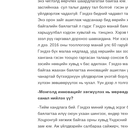
энэ чиглэлд өөрчлөх шаардлагатай байгаа юм.
засгийнхаа сул талыг давуу тал болгоё гэсэн ү
үйлдвэрлэж чадахгүй. Гэхдээ бидний чадавхт таа
Энэ орон зайг ашиглаж чадсанаар бид өөрийн х
байгалийн баялагтай л гэдэг. Гэхдээ манай ба
харьцуулбал хэдхэн хувьтай нь тэнцэнэ. Хэрэв 
зээл рүү гаргавал дорхноо шавхагдана. Нэг хэс
л дээ. 2016 оны тооллогоор манай улс 60 гару
Гэхдээ бүх малаа нядлаад, урд хөршийн зах зээ
хангана гэсэн тооцоо гаргасан талаар сонсож 
зэсийн нөөцийн хувьд ч бас адилхан. Гэхдээ ма
байгаа жаахан баялагтаа инновацийг ашиглан ү
чанартай бүтээгдэхүүн үйлдвэрлэж үнэтэй борлу
хүлээн зөвшөөрүүлэх нь чухал. Үүн дээр л толг
-Монголд инновацийг хөгжүүлэх нь мөрөөдөл
санал нийлэх үү?
-Тийм хандлага бий. Гэхдээ миний хувьд эсрэг 
баялагтаа илүү оюун ухаан шингээх, өндөр тех
Хоцронгуй хөгжиж байгаа орны хувьд Үндэсний 
зам юм. Аж үйлдвэрийн салбараа сайжирч, тех