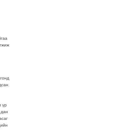
2026-07-28
Төв аймгийн наадамд
түрүүлсэн, үзүүрлэсэн,
шөвгөрсөн гурван бөхөөс
допинг илэрчээ
2026-07-28
йгаа
өгжиж
лгонд
дсан.
л үр
 дан
асаг
цийн