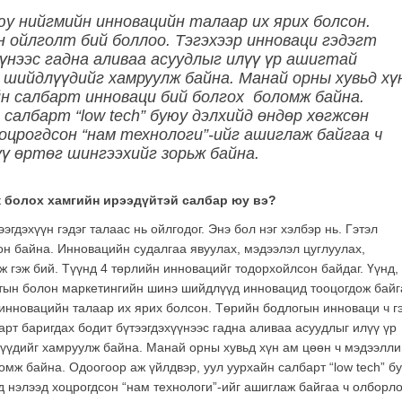
буюу нийгмийн инновацийн талаар их ярих болсон.
н ойлголт бий боллоо. Тэгэхээр инноваци гэдэгт
үнээс гадна аливаа асуудлыг илүү үр ашигтай
шийдлүүдийг хамруулж байна. Манай орны хувьд хү
йн салбарт инноваци бий болгох боломж байна.
 салбарт “low tech” буюу дэлхийд өндөр хөгжсөн
оцрогдсон “нам технологи”-ийг ашиглаж байгаа ч
ү өртөг шингээхийг зорьж байна.
 болох хамгийн ирээдүйтэй салбар юу вэ?
эгдэхүүн гэдэг талаас нь ойлгодог. Энэ бол нэг хэлбэр нь. Гэтэл
он байна. Инновацийн судалгаа явуулах, мэдээлэл цуглуулах,
гэж бий. Түүнд 4 төрлийн инновацийг тодорхойлсон байдаг. Үүнд,
лтын болон маркетингийн шинэ шийдлүүд инновацид тооцогдож байг
н инновацийн талаар их ярих болсон. Төрийн бодлогын инноваци ч г
гарт баригдах бодит бүтээгдэхүүнээс гадна аливаа асуудлыг илүү үр
үүдийг хамруулж байна. Манай орны хувьд хүн ам цөөн ч мэдээлл
мж байна. Одоогоор аж үйлдвэр, уул уурхайн салбарт “low tech” б
 нэлээд хоцрогдсон “нам технологи”-ийг ашиглаж байгаа ч олборл