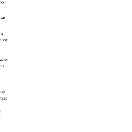
 уу
рыг
га
эрэг
длэг
лж
п
уюу
гээр
л
н