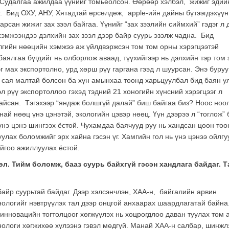
 Судалгаа ажилдаа үүнийг томьёолсон. Өөрөөр хэлбэл, жижиг эдий
г. Бид ОХУ, АНУ, Хятадтай өрсөлдөж, apple-ийн дайны бүтээгдэхүүн
рсан жижиг зах зээл байгаа. Үүнийг “зах зээлийн сиймхий” гэдэг л 
эмжээндээ дэлхийн зах зээл дээр байр суурь эзэлж чадна. Бид
ялгийн нөөцийн хэмжээ аж үйлдвэржсэн том том орны хэрэгцээтэй
баялгаа бүгдийг нь олборлож аваад, түүхийгээр нь дэлхийн тэр том 
эг мах экспортолно, урд хөрш рүү гаргана гээд л шуурсан. Энэ буру
й сая малтай болсон ба хүн амынхаа тоонд харьцуулбал бид баян ул
л рүү экспортоллоо гэхэд тэдний 21 хоногийн хүнсний хэрэгцээг л
байсан. Тэгэхээр “яндаж болшгүй далай” биш байгаа биз? Ноос ноо
най нөөц үнэ цэнэтэй, экологийн цэвэр нөөц. Үүн дээрээ л “тоглож” 
нэ цэнэ шингээх ёстой. Чухамдаа баячууд руу нь хандсан цөөн то
улах боломжийг эрх хайна гэсэн үг. Хамгийн гол нь үнэ цэнээ ойлгу
ойгоо ажиллуулах ёстой.
. Тийм боломж, бааз суурь байхгүй гэсэн хандлага байдаг. Т
байр суурьтай байдаг. Дээр хэлсэнчлэн, ХАА-н, байгалийн арвин
нологийг нэвтрүүлэх тал дээр онцгой анхаарах шаардлагатай байна
инновацийн тогтолцоог хөгжүүлэх нь хоцрогдлоо даван туулах том 
нологи хөгжихөө хүлээнэ гэвэл мөдгүй. Манай ХАА-н салбар, шинжл