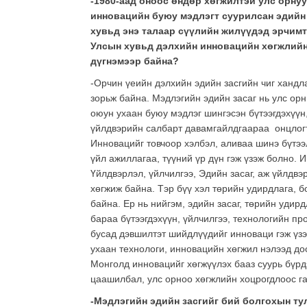
-1980-аад оноос өндөр хөгжилтэй улс орну
инновацийн буюу мэдлэгт суурилсан эдийн 
хувьд энэ талаар сүүлийн жилүүдэд эрчимт
Улсын хувьд дэлхийн инновацийн хөгжлийн
дүгнэмээр байна?
-Орчин үеийн дэлхийн эдийн засгийн чиг хандла
зорьж байна. Мэдлэгийн эдийн засаг нь улс ор
оюун ухаан буюу мэдлэг шингэсэн бүтээгдэхүүн,
үйлдвэрийн салбарт давамгайлдгаараа онцлогт
Инновацийг товчоор хэлбэл, аливаа шинэ бүтээл
үйл ажиллагаа, түүний үр дүн гэж үзэж болно. 
Үйлдвэрлэл, үйлчилгээ, Эдийн засаг, аж үйлдв
хөгжиж байна. Тэр бүү хэл төрийн удирдлага, б
байна. Ер нь нийгэм, эдийн засаг, төрийн уди
бараа бүтээгдэхүүн, үйлчилгээ, технологийн пр
бусад дэвшилтэт шийдлүүдийг инноваци гэж үз
ухаан технологи, инновацийн хөгжил нэлээд до
Монголд инновацийг хөгжүүлэх бааз суурь бүрдэ
цаашилбал, улс орноо хөгжлийн хоцрогдлоос га
-Мэдлэгийн эдийн засгийг бий болгохын ту