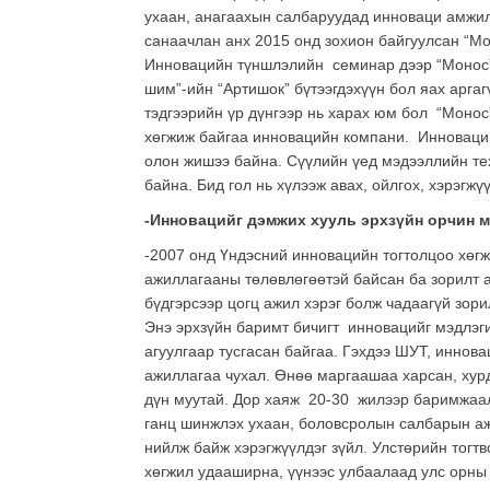
ухаан, анагаахын салбаруудад инноваци амжи
санаачлан анх 2015 онд зохион байгуулсан “М
Инновацийн түншлэлийн семинар дээр “Монос”,
шим”-ийн “Артишок” бүтээгдэхүүн бол яах арга
тэдгээрийн үр дүнгээр нь харах юм бол “Моно
хөгжиж байгаа инновацийн компани. Инновацийн
олон жишээ байна. Сүүлийн үед мэдээллийн те
байна. Бид гол нь хүлээж авах, ойлгох, хэрэгжү
-Инновацийг дэмжих хууль эрхзүйн орчин м
-2007 онд Үндэсний инновацийн тогтолцоо хөгж
ажиллагааны төлөвлөгөөтэй байсан ба зорилт а
бүдгэрсээр цогц ажил хэрэг болж чадаагүй зори
Энэ эрхзүйн баримт бичигт инновацийг мэдлэгий
агуулгаар тусгасан байгаа. Гэхдээ ШУТ, иннова
ажиллагаа чухал. Өнөө маргаашаа харсан, хурд
дүн муутай. Дор хаяж 20-30 жилээр баримжаалс
ганц шинжлэх ухаан, боловсролын салбарын аж
нийлж байж хэрэгжүүлдэг зүйл. Улстөрийн тогт
хөгжил удааширна, үүнээс улбаалаад улс орны 