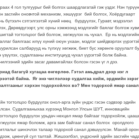
раах 4 гол тулгуурыг бий болгох шаардлагатай гэж үздэг. Нэн түрүүн
йн засгийн оновчтой механизм, хөшүүрэг бий болгох, Хоёрдугаарт
нь бүтээлч сэтгэлгээтэй хүний нөөц бүрдүүлэх, Гуравт, мэдээлэл
эх, Дөрөвдүгээрт, улс орны хэмжээнд мэдлэгийг баялаг болгож хув
игтай тогтолцоог бий болгож, хөгжүүлэх нь чухал. Ер нь мэдлэгий
аллаг баялгаас илүү хүний оюун ухаан, мэдлэг шийдвэрлэх үүрэгтэй
урилсан салбарууд нь түлхүү хөгжиж, биет бус хөрөнгө оруулалт б
э үзүүлэх, судалгааны институциуд чухал үүрэгтэй болж байна.
илгээний эдийн засаг давамгайлах болсон гэсэн үг л дээ.
риад багагүй хугацаа өнгөрлөө. Гэтэл амьдрал дээр нэг л
үрээтэй байна. Яг энэ чиглэлээр судалгаа хийж, эрдмийн зэрэг
шалтгааныг хэрхэн тодорхойлох вэ? Мөн тодорхой ямар санал
н тогтолцоо бүрдүүлэх онол-арга зүйн үндэс гэсэн сэдвээр эдийн
алсан. Судалгааныхаа хүрээнд Монгол Улсын ШУТ, инновацийн
огтолцоо бүрдүүлэх урьдач нөхцөл ямар байгааг тодорхойлж, цааш
гжүүлэх ямар боломж, арга зам байгааг санал болгох оролдлого
имтлалыг шинэчлэх талаар тодорхой санал дэвшүүлсэн. Манай орон
эдээж, цөөнгүй сул талтай. Жишээлбэл, үндэсний эдийн засгийн чад