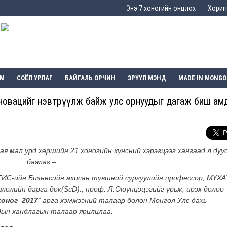
Энэ 7 хоногийн онцлох
Хоригг
ЭМ
СОЁЛ УРЛАГ
БАЙГАЛЬ ОРЧИН
ЭРҮҮЛ МЭНД
MADE IN MONGO
нновацийг нэвтрүүлж байж улс орнуудыг дагаж биш а
ая мал урд хөршийн 21 хоногийн хүнсний хэрэгцээг хангаад л дуу
баялаг –
УТИС-ийн Бизнесийн ахисан түвшний сургуулийн профессор, МҮХА
лөлийн дарга док(ScD)., проф. Л.Оюунцэцэгийг урьж, ирэх долоо
хоног
–
2017
” арга хэмжээний талаар болон Монгол Улс дахь
дын хандлагын талаар ярилцлаа.