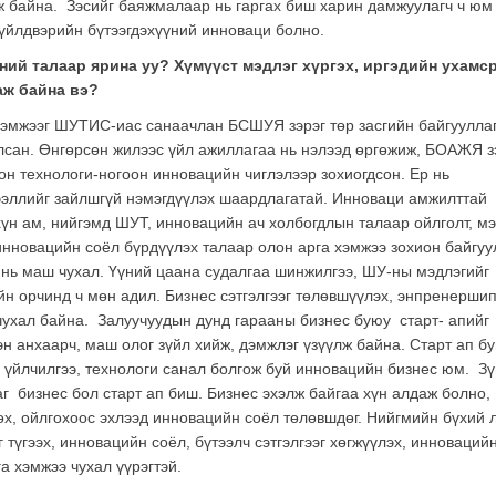
ьж байна. Зэсийг баяжмалаар нь гаргах биш харин дамжуулагч ч юм
 үйлдвэрийн бүтээгдэхүүний инноваци болно.
ний талаар ярина уу? Хүмүүст мэдлэг хүргэх, иргэдийн ухамс
аж байна вэ?
 хэмжээг ШУТИС-иас санаачлан БСШУЯ зэрэг төр засгийн байгуулла
лсан. Өнгөрсөн жилээс үйл ажиллагаа нь нэлээд өргөжиж, БОАЖЯ з
он технологи-ногоон инновацийн чиглэлээр зохиогдсон. Ер нь
ээллийг зайлшгүй нэмэгдүүлэх шаардлагатай. Инноваци амжилттай
үн ам, нийгэмд ШУТ, инновацийн ач холбогдлын талаар ойлголт, мэ
инновацийн соёл бүрдүүлэх талаар олон арга хэмжээ зохион байгуу
нь маш чухал. Үүний цаана судалгаа шинжилгээ, ШУ-ны мэдлэгийг
н орчинд ч мөн адил. Бизнес сэтгэлгээг төлөвшүүлэх, энпренерши
чухал байна. Залуучуудын дунд гарааны бизнес буюу старт- апийг
эн анхаарч, маш олог зүйл хийж, дэмжлэг үзүүлж байна. Старт ап б
, үйлчилгээ, технологи санал болгож буй инновацийн бизнес юм. Зү
даг бизнес бол старт ап биш. Бизнес эхэлж байгаа хүн алдаж болно,
өх, ойлгохоос эхлээд инновацийн соёл төлөвшдөг. Нийгмийн бүхий 
 түгээх, инновацийн соёл, бүтээлч сэтгэлгээг хөгжүүлэх, инноваций
а хэмжээ чухал үүрэгтэй.