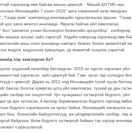
лттай хэрэгжээд явж байгаа жишээ цөөнгүй. Манай ШУТИС-иас
онголын Инновацийн 7 хоног-2015” арга хэмжээний үеэр явагдсан
 “Газар шим” компаниуд инновацийн туршлагаасаа ярьсан. “Газар
гүй цоо шинэ монгол инноваци. Явуулж байгаа үйл ажиллагаа,
с” бол “шинжлэх ухаан-боловсрол-бизнесийн цогцолбор” хэлбэрээр
 жишээг алсаас хайх хэрэггүй. Хэдийн нэвтрээд хэрэгжээд явж ба
хнологийн маш олон инноваци нэвтэрч, бизнес болон амжилттай х
үлэх мэдлэг, мэдээллээ хуваалцах, үр өгөөжтэй түншлэх хэрэгтэй.
анайд хэр хангагдсан бэ?
үүлэх үндэсний хөтөлбөр батлагдсан. 2015 он хүртэл хэрэгжих үйл
мжилттай хэрэгжсэн зүйл цөөнгүй бий. Гэвч засаг төр солигдох бо
лтууд ч цөөнгүй. Дараа нь 2012 онд Инновацийн тухай хууль батлаг
г баялаг болгож хувиргах цогц үйл ажиллагаа, түүний үр дүн гэсэн
цийн салбар нэг онцлогтой. Урт хугацааны тогтвортой бодлого, үйл
ан үр дүн хүлээсэн, 4 жилээр баримжаалсан бодлого гаргаад явба
ан бодлого хэрэгжүүлэх нь чухал байна. Инновацийг хөгжүүлэх нь
ил биш бизнесийн байгууллагууд, аж үйлдвэрлэлийн салбар, төр з
воргүй байдлаас болж бодлого тогтворгүй байвал тэр хэрээр иннова
хөгжил ч урагшлахгүй.