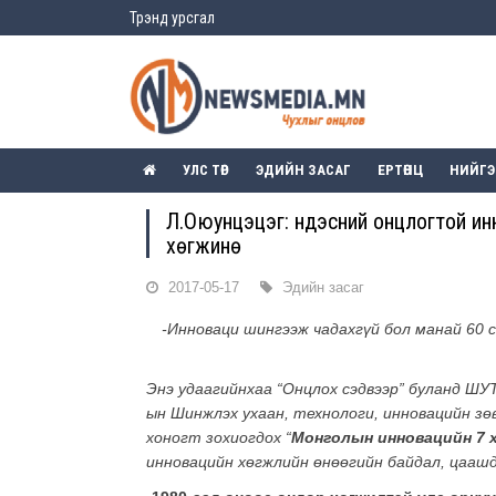
Трэнд урсгал
УЛС ТӨР
ЭДИЙН ЗАСАГ
ЕРТӨНЦ
НИЙГ
Л.Оюунцэцэг: Үндэсний онцлогтой и
хөгжинө
2017-05-17
Эдийн засаг
-Инноваци шингээж чадахгүй бол манай 60 с
Энэ удаагийнхаа “Онцлох сэдвээр” буланд Ш
ын Шинжлэх ухаан, технологи, инновацийн зөв
хоногт зохиогдох “
Монголын инновацийн 7 
инновацийн хөгжлийн өнөөгийн байдал, цааш