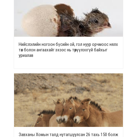
Нийслэлийн ногоон бүсийн ой, гол нуур орчмоос нялх
төл болон ангаахайг эхээс нь төөрүүлэхгүй байхыг
уриалав
Завханы Хомын талд нутагшуулсан 26 тахь 150 болж