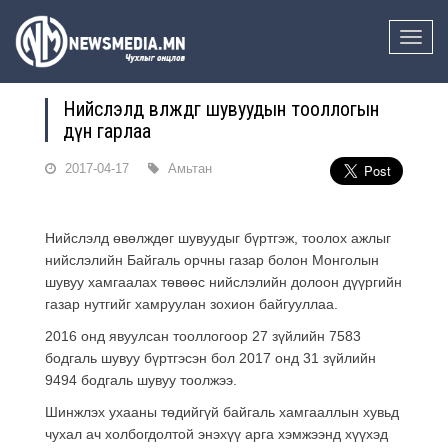
Toggle
naviga
Нийслэлд өвөлждөг шувуудын тооллогын
дүн гарлаа
2017-04-17
Амьтан
Нийслэлд өвөлждөг шувуудыг бүртгэж, тоолох ажлыг
нийслэлийн Байгаль орчны газар болон Монголын
шувуу хамгаалах төвөөс нийслэлийн долоон дүүргийн
газар нутгийг хамруулан зохион байгууллаа.
2016 онд явуулсан тооллогоор 27 зүйлийн 7583
бодгаль шувуу бүртгэсэн бол 2017 онд 31 зүйлийн
9494 бодгаль шувуу тоолжээ.
Шинжлэх ухааны төдийгүй байгаль хамгааллын хувьд
чухал ач холбогдолтой энэхүү арга хэмжээнд хүүхэд