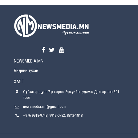
УЕПГ: Биеэ үнэлэхийг зохион байгуулж, хүн
худалдаалсан хэргүүдийг шүүхэд
шилжүүлжээ
2026-08-5
Өнөөдрийн онч үг
2026-08-5
NEWSMEDIA.MN
Энэ сарын 15-наас эхлэн замын хөдөлгөөнд
өөрчлөлт орно
Бидний тухай
2026-08-4
ХАЯГ
С.Бямбацогт: Иргэд, бизнес эрхлэгчдэд
Сүхбаатар дүүрэг 7-р хороо Эрхүүгийн гудамж Дэлгэр төв 301
хүрсэн өгөөжөөрөө ажлаа үнэлж, хэрэгжилтээ
тайлагнадаг байх ёстой
тоот
2026-08-4
newsmedia.mn@gmail.com
+976 9918-9748, 9913-0782, 8842-1818
Улсын онцгой комисс өвөлжилтийн бэлтгэл,
бэлэн байдлыг хангах чиглэлээр хуралдлаа
2026-07-30