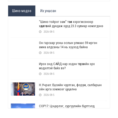
Шинэ мэдээ
Их уншсан
“Шинэ тойрог зам” төсөл хэрэгжсэнээр
хөдөлгөөний дундаж хурд 23.3 хувиар нэмэгдэнэ
2026-08-5
Он гарсаар усны ослын улмаас 59 иргэн
амиа алдсаны 14 нь хүүхэд байна
2026-08-5
Ирэх онд САЙД нар хэдэн төгрөгийн эрх
мэдэлтэй байх вэ?
2026-08-5
Н.Учрал: Бүсийн чуулган, форум, салбарын
ойн арга хэмжээг цуцална
2026-08-5
СОР17: Цэцэрлэг, сургуулийн бүртгэлд
өөрчлөлт орно
2026-08-5