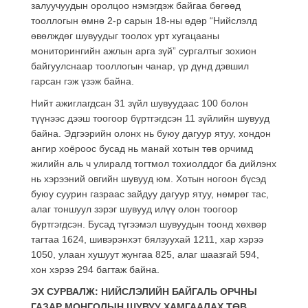
залуучуудын оролцоо нэмэгдэж байгаа бөгөөд
тооллогын өмнө 2-р сарын 18-ны өдөр “Нийслэлд
өвөлждөг шувуудыг тоолох урт хугацааны
мониторингийн ажлын арга зүй” сургалтыг зохион
байгуулснаар тооллогын чанар, үр дүнд дэвшил
гарсан гэж үзэж байна.
Нийт ажиглагдсан 31 зүйл шувуудаас 100 болон
түүнээс дээш тоогоор бүртгэгдсэн 11 зүйлийн шувууд
байна. Эдгээрийн олонх нь буюу дагуур ятуу, хондон
ангир хоёроос бусад нь манай хотын төв орчимд
жилийн аль ч улиралд тогтмол тохиолддог ба дийлэнх
нь хэрээний овгийн шувууд юм. Хотын ногоон бүсэд
буюу суурин газраас зайдуу дагуур ятуу, нөмрөг тас,
алаг тоншуул зэрэг шувууд илүү олон тоогоор
бүртгэгдсэн. Бусад түгээмэл шувуудын тоонд хөхвөр
тагтаа 1624, шивэрэнхэт бялзуухай 1211, хар хэрээ
1050, улаан хушуут жунгаа 825, алаг шаазгай 594,
хон хэрээ 294 багтаж байна.
ЭХ СУРВАЛЖ: НИЙСЛЭЛИЙН БАЙГАЛЬ ОРЧНЫ
ГАЗАР МОНГОЛЫН ШУВУУ ХАМГААЛАХ ТӨВ