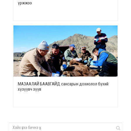
үржжээ
МАЗААЛАЙ БААВГАЙД сансарын дохиолол бүхий
хүзүүвч зүүв