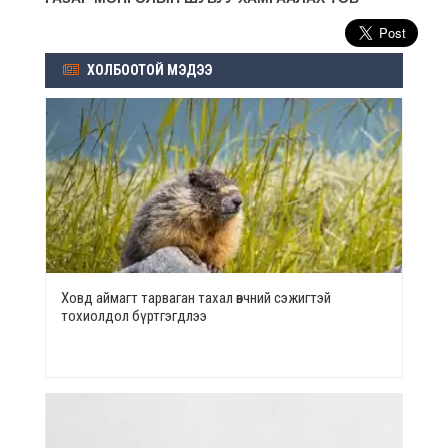
ХОЛБООТОЙ МЭДЭЭ
Ховд аймагт тарваган тахал өвчний сэжигтэй
тохиолдол бүртгэгдлээ