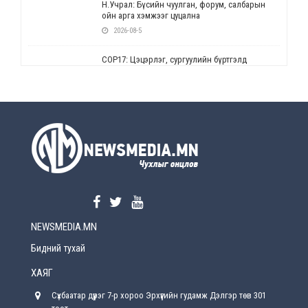
Н.Учрал: Бүсийн чуулган, форум, салбарын
ойн арга хэмжээг цуцална
2026-08-5
СОР17: Цэцэрлэг, сургуулийн бүртгэлд
өөрчлөлт орно
2026-08-5
УЕПГ: Биеэ үнэлэхийг зохион байгуулж, хүн
худалдаалсан хэргүүдийг шүүхэд
шилжүүлжээ
2026-08-5
Өнөөдрийн онч үг
2026-08-5
NEWSMEDIA.MN
Энэ сарын 15-наас эхлэн замын хөдөлгөөнд
өөрчлөлт орно
Бидний тухай
2026-08-4
ХАЯГ
С.Бямбацогт: Иргэд, бизнес эрхлэгчдэд
Сүхбаатар дүүрэг 7-р хороо Эрхүүгийн гудамж Дэлгэр төв 301
хүрсэн өгөөжөөрөө ажлаа үнэлж, хэрэгжилтээ
тайлагнадаг байх ёстой