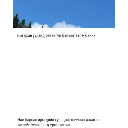
Богдхан ууланд алхахгүй байхыг зөвлөж байна
Нас барсан иргэдийн хувьцааг өвлүүлэх ажил нэг
жилийн хугацаанд үргэлжилнэ