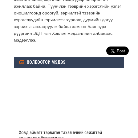
ажиллаж байна. Түүнчлэн тээврийн хэрэгслийн үзлэг
оношилгоонд ороогүй, зөрчилтэй тээврийн
хэрэгслүүдийн гэрчилгээг хурааж, дүрмийн дагуу
зорчихыг анхааруулж байна хэмээн Баянзүрх
дүүргийн ЗДТГ-ын Хэвлэл мэдээллийн албанаас
мэдээллээ.
ХОЛБООТОЙ МЭДЭЭ
Ховд аймагт тарваган тахал өвчний сэжигтэй
тохиолдол бүртгэгдлээ