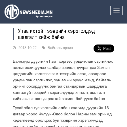
Toggle
naviga
Утаа ихтэй тээврийн хэрэгслүүдэд
шалгалт хийж байна
2018-10-22
Байгаль орчин
Баянзүрх дүүргийн Гэмт хэргээс урьдчилан сэргийлэх
ажлыг зохицуулах салбар зөвлөл, дүүрэг дэх Замын
цагдаагийн хэлтсээс зам тээврийн осол, аваараас
урьдчилан сэргийлэх, хүн амын эрүүл мэнд, байгаль
орчинг бохирдуулж байгаа стандартын шаардлага
хангаагүй тээврийн хэрэгслүүдэд хяналт, шалгалт
хийх ажлыг шат дараатай зохион байгуулж байна.
Тухайлбал тус хэлтсийн албан хаагчид дүүргийн 13
дугаар хороо Чулуун-Овоо болон Нарны зам орчимд
хөдөлгөөнд оролцож буй тээврийн хэрэгслүүдэд
шалгалт хийж, зөрчлийг газар дээр нь арилган