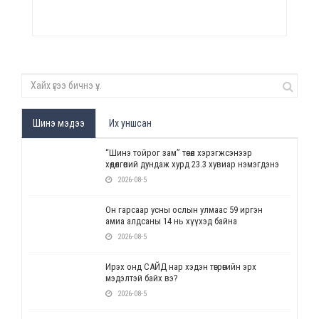
Шинэ мэдээ
Их уншсан
“Шинэ тойрог зам” төсөл хэрэгжсэнээр
хөдөлгөөний дундаж хурд 23.3 хувиар нэмэгдэнэ
2026-08-5
Он гарсаар усны ослын улмаас 59 иргэн
амиа алдсаны 14 нь хүүхэд байна
2026-08-5
Ирэх онд САЙД нар хэдэн төгрөгийн эрх
мэдэлтэй байх вэ?
2026-08-5