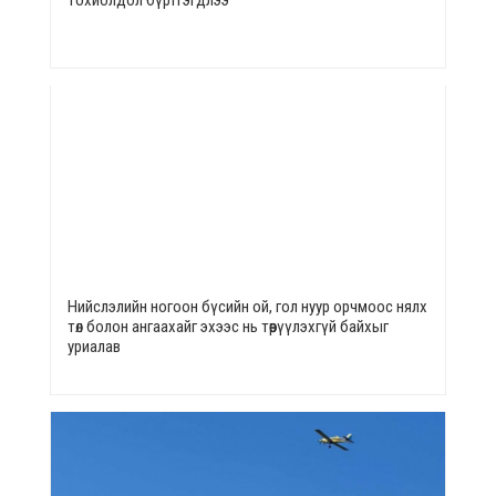
Нийслэлийн ногоон бүсийн ой, гол нуур орчмоос нялх
төл болон ангаахайг эхээс нь төөрүүлэхгүй байхыг
уриалав