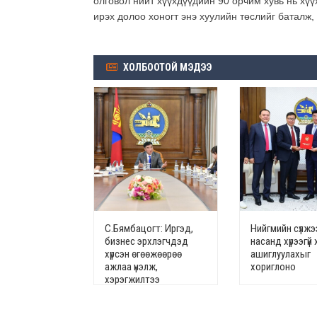
олговол нийт хүүхдүүдийн 90 орчим хувь нь хү
ирэх долоо хоногт энэ хуулийн төслийг баталж
ХОЛБООТОЙ МЭДЭЭ
С.Бямбацогт: Иргэд,
Нийгмийн сүлжэ
бизнес эрхлэгчдэд
насанд хүрээгүй 
хүрсэн өгөөжөөрөө
ашиглуулахыг
ажлаа үнэлж,
хориглоно
хэрэгжилтээ
тайлагнадаг байх
ёстой