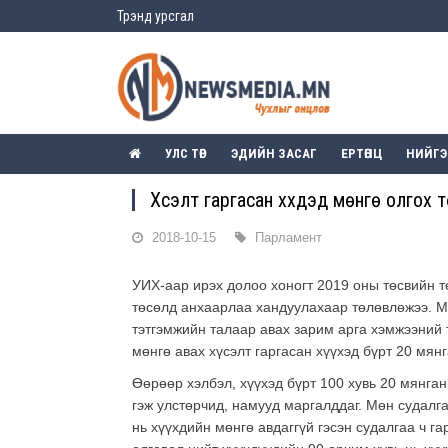
Трэнд урсгал
УЛС ТӨР
ЭДИЙН ЗАСАГ
ЕРТӨНЦ
НИЙГ
Хүсэлт гаргасан хүүхдэд мөнгө олгох
2018-10-15
Парламент
УИХ-аар ирэх долоо хоногт 2019 оны төсвийн т
төсөлд анхаарлаа хандуулахаар төлөвлөжээ. М
тэтгэмжийн талаар авах зарим арга хэмжээний 
мөнгө авах хүсэлт гаргасан хүүхэд бүрт 20 мянг
Өөрөөр хэлбэл, хүүхэд бүрт 100 хувь 20 мянган 
гэж улстөрчид, намууд маргалддаг. Мөн судалга
нь хүүхдийн мөнгө авдаггүй гэсэн судалгаа ч га