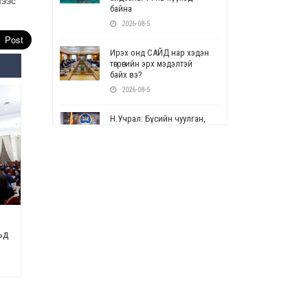
мээс
байна
2026-08-5
Ирэх онд САЙД нар хэдэн
төгрөгийн эрх мэдэлтэй
байх вэ?
2026-08-5
Н.Учрал: Бүсийн чуулган,
форум, салбарын ойн
арга хэмжээг цуцална
2026-08-5
СОР17: Цэцэрлэг,
сургуулийн бүртгэлд
өөрчлөлт орно
2026-08-5
ьд
УЕПГ: Биеэ үнэлэхийг
зохион байгуулж, хүн
худалдаалсан хэргүүдийг
шүүхэд шилжүүлжээ
2026-08-5