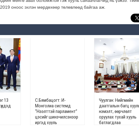
үхдийн мөнгө авах боломжтой гэж хууль санаачлагчид нь үзжээ. Тий
, 2019 оноос эхлэн мөрдөхөөр төлөвлөөд байгаа аж.
эг 13
С.Бямбацогт: И-
Чуулган: Нийгмийн
хүүхдэд
Монголиа системд
даатгалын багц хуул
“Нээлттэй парламент”
нэмэлт, өөрчлөлт
цэсийг шинэчилсэнээр
оруулах тухай хууль
иргэд хууль
батлагдлаа
тогтоомжийн төсөлд
санал өгөх эрхтэй