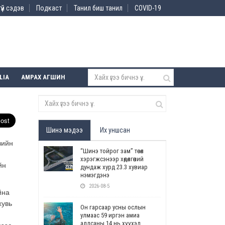
үй сэдэв
Подкаст
Танил биш танил
COVID-19
LIA
АМРАХ АГШИН
Шинэ мэдээ
Их уншсан
вийн
“Шинэ тойрог зам” төсөл
хэрэгжсэнээр хөдөлгөөний
йн
дундаж хурд 23.3 хувиар
нэмэгдэнэ
2026-08-5
йна
хувь
Он гарсаар усны ослын
улмаас 59 иргэн амиа
алдсаны 14 нь хүүхэд