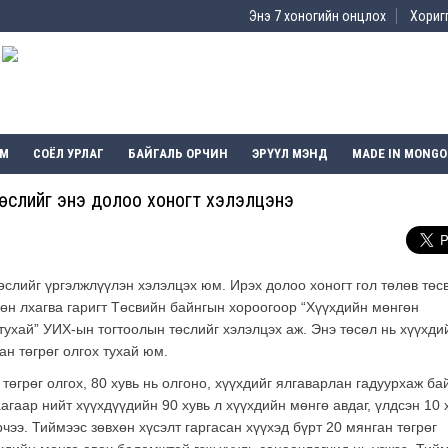
Энэ 7 хоногийн онцлох
Хоригг
ЭМ
СОЁЛ УРЛАГ
БАЙГАЛЬ ОРЧИН
ЭРҮҮЛ МЭНД
MADE IN MONGO
 төслийг энэ долоо хоногт хэлэлцэнэ
өслийг үргэлжлүүлэн хэлэлцэх юм. Ирэх долоо хоногт гол төлөв төс
өн лхагва гаригт Төсвийн байнгын хороогоор “Хүүхдийн мөнгөн
тухай” УИХ-ын тогтоолын төслийг хэлэлцэх аж. Энэ төсөл нь хүүхди
ан төгрөг олгох тухай юм.
төгрөг олгох, 80 хувь нь олгоно, хүүхдийг ялгаварлан гадуурхаж ба
агаар нийт хүүхдүүдийн 90 хувь л хүүхдийн мөнгө авдаг, үлдсэн 10 
рчээ. Тиймээс зөвхөн хүсэлт гаргасан хүүхэд бүрт 20 мянган төгрөг