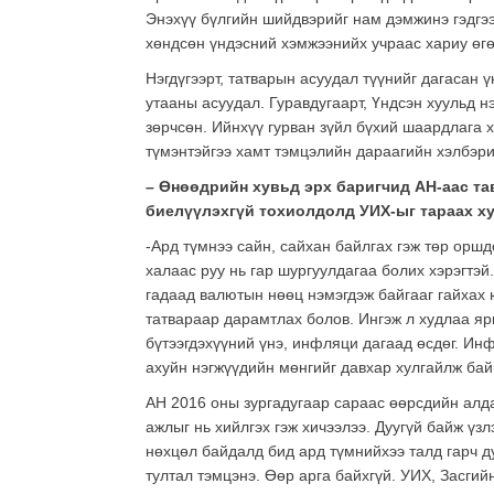
Энэхүү бүлгийн шийдвэрийг нам дэмжинэ гэдгээ
хөндсөн үндэсний хэмжээнийх учраас хариу өгө
Нэгдүгээрт, татварын асуудал түүнийг дагасан 
утааны асуудал. Гуравдугаарт, Үндсэн хуульд н
зөрчсөн. Ийнхүү гурван зүйл бүхий шаардлага 
түмэнтэйгээ хамт тэмцэлийн дараагийн хэлбэри
– Өнөөдрийн хувьд эрх баригчид АН-аас та
биелүүлэхгүй тохиолдолд УИХ-ыг тараах х
-Ард түмнээ сайн, сайхан байлгах гэж төр оршд
халаас руу нь гар шургуулдагаа болих хэрэгтэй.
гадаад валютын нөөц нэмэгдэж байгааг гайхах ю
татвараар дарамтлах болов. Ингэж л худлаа яр
бүтээгдэхүүний үнэ, инфляци дагаад өсдөг. Инф
ахуйн нэгжүүдийн мөнгийг давхар хулгайлж бай
АН 2016 оны зургадугаар сараас өөрсдийн алда
ажлыг нь хийлгэх гэж хичээлээ. Дуугүй байж үз
нөхцөл байдалд бид ард түмнийхээ талд гарч ду
тултал тэмцэнэ. Өөр арга байхгүй. УИХ, Засгий