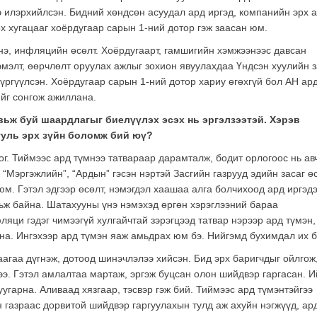
 илэрхийлсэн. Бидний хөндсөн асуудал ард иргэд, компанийн эрх 
х хугацааг хоёрдугаар сарын 1-ний дотор гэж заасан юм.
үнэ, инфляцийн өсөлт. Хоёрдугаарт, гамшигийн хэмжээнээс давсан
эмэлт, өөрчлөлт оруулах ажлыг зохион явуулахдаа Үндсэн хуулийн 
хүргүүлсэн. Хоёрдугаар сарын 1-ний дотор хариу өгөхгүй бол АН ар
йг сонгож ажиллана.
вьж буй шаардлагыг биелүүлэх эсэх нь эргэлзээтэй. Хэрэв
ууль эрх зүйн боломж бий юү?
ог. Тиймээс ард түмнээ татвараар дарамталж, бодит орлогоос нь ав
 “Мэргэжлийн”, “Ардын” гэсэн нэртэй Засгийн газрууд эдийн засаг ө
м. Гэтэл эдгээр өсөлт, нэмэгдэл хаашаа алга болчихоод ард иргэд
ьж байна. Шатахууны үнэ нэмэхэд өргөн хэрэглээний бараа
ляци гэдэг чимээгүй хулгайчтай зэрэгцээд татвар нэрээр ард түмэн,
на. Ингэхээр ард түмэн яаж амьдрах юм бэ. Нийгэмд бухимдал их б
агаа дүгнэж, дотоод шинэчлэлээ хийсэн. Бид эрх баригчдыг ойлгож
лээ. Гэтэл амлалтаа мартаж, эргэж буцсан олон шийдвэр гаргасан. 
угарна. Аливаад хязгаар, тэсвэр гэж бий. Тиймээс ард түмэнтэйгээ
н газраас дорвитой шийдвэр гаргуулахын тулд аж ахуйн нэгжүүд, ар