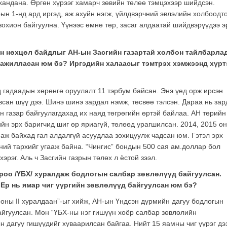
хандана. Өргөн хүрээг хамарч зөвийн төлөө тэмцэхээр шийдсэн.
ын 1-нд ард иргэд, аж ахуйн нэгж, үйлдвэрчний эвлэлийн холбоодт
зохион байгуулна. Үүнээс өмнө төр, засаг алдаатай шийдвэрүүдээ э
эн нөхцөл байдлыг АН-ын Засгийн газартай холбон тайлбарлад
ж ажилласан юм бэ? Иргэдийн халаасыг тэмтрэх хэмжээнд хүрт
 гадаадын хөрөнгө оруулалт 11 тэрбум байсан. Энэ үед орж ирсэн
всан шүү дээ. Шинэ шинэ зардал нэмж, төсвөө тэлсэн. Дараа нь за
н газар байгуулагдахад их наяд төгрөгийн өртэй байлаа. АН төрийн
гийн эрх баригчид шиг өр яриагүй, төлөөд урагшилсан. 2014, 2015 о
наж байхад гал алдалгүй асуудлаа зохицуулж чадсан юм. Гэтэл эрх
ний тархийг угааж байна. “Чингис” бондын 500 сая ам.доллар бол
эрэг. Аль ч Засгийн газрын төлөх л ёстой зээл.
роо /ҮБХ/ хуралдаж бодлогын салбар зөвлөлүүд байгуулсан.
 Ер нь ямар чиг үүргийн зөвлөлүүд байгуулсан юм бэ?
оны II хуралдаан”-ыг хийж, АН-ын Үндсэн дүрмийн дагуу бодлогын
айгуулсан. Мөн “ҮБХ-ны нэг гишүүн хоёр салбар зөвлөлийн
н дагуу гишүүдийг хуваарилсан байгаа. Нийт 15 яамны чиг үүрэг дэ