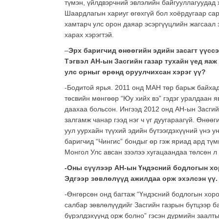
түмэн, үйлдвэрчний эвлэлийн байгууллагуудад 
Шаардлагын хариуг өгөхгүй бол хоёрдугаар сар
хамтарч улс орон даяар эсэргүүцлийн жагсаал 
харах хэрэгтэй.
–
Эрх баригчид өнөөгийн эдийн засагт үүсс
Тэгвэл АН-ын Засгийн газар тухайн үед яа
улс орныг өрөнд оруулчихсан хэрэг үү?
-Бодитой ярья. 2011 онд МАН төр барьж байхад
төсвийн мөнгөөр “Юу хийх вэ” гэдэг уралдаан я
даахаа больсон. Ингээд 2012 онд АН-ын Засгий
залгамж чанар гээд нэг ч үг дуугараагүй. Өнөө
уул уурхайн түүхий эдийн бүтээгдэхүүний үнэ у
баригчид “Чингис” бондыг өр гэж яриад ард түм
Монгол Улс авсан зээлээ хугацаандаа төлсөн л х
-Оны сүүлээр АН-ын Үндэсний бодлогын хо
Эдгээр зөвлөлүүд ажилдаа орж эхэлсэн үү.
-Өнгөрсөн онд багтаж “Үндэсний бодлогын хоро
салбар зөвлөлүүдийг Засгийн газрын бүтцээр б
бүрэлдэхүүнд орж болно” гэсэн дүрмийн заалты