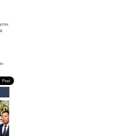
2026-07-28
ГССҮТ, БНСУ-ын эмч нар
хамтран түлэгдэлтийн
дараах сорвитой иргэдэд
үлэх
үзлэг хийнэ
ий
2026-07-28
Манай улсад анх удаа “Bio
Mongolia day 2026” олон
улсын арга хэмжээ болж
байна
йн
2026-07-28
Цагаан жагсаалтад
багтсан иргэд төлбөрөөс
чөлөөлөгдөнө
2026-07-28
ЦЕГ: Хүрэн баавгайн
бамбарууш, Халиун бугыг
агнан УБ хот руу оруулах
гэж байсан этгээдийг
саатуулжээ