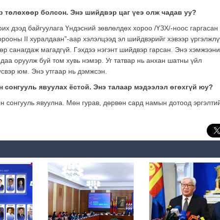
р төлөхөөр болсон. Энэ шийдвэр цаг үеэ олж чадав уу?
их дээд байгуулага Үндэсний зөвлөлдөх хороо /ҮЗХ/-ноос гаргасан
рооны II хуралдаан”-аар хэлэлцээд эл шийдвэрийг хэвээр үргэлжлү
дөр санагдаж магадгүй. Гэхдээ нэгэнт шийдвэр гарсан. Энэ хэмжээн
даа оруулж буй том хувь нэмэр. Уг татвар нь анхан шатны үйл
үсвэр юм. Энэ утгаар нь дэмжсэн.
 сонгууль явуулах ёстой. Энэ талаар мэдээлэл өгөхгүй юу?
ын сонгууль явуулна. Мөн гурав, дөрвөн сард намын дотоод эргэлти