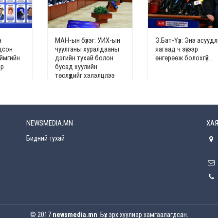
н
МАН-ын бүлэг: УИХ-ын
Э.Бат-Үүл: Энэ асууд
дсон
чуулганы хуралдааны
яагаад ч зүгээр
аймгийн
дэгийн тухай болон
өнгөрөөж болохгүй…
ар
бусад хуулийн
төслүүдийг хэлэлцлээ
NEWSMEDIA.MN
ХАЯ
Бидний тухай
© 2017
newsmedia.mn
. Бүх эрх хуулиар хамгаалагдсан.