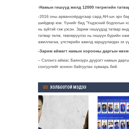
-Намын гишүүд жилд 12000 төгрөгийн татва
-2016 оны арванхоёрдугаар сард АН-ын эрх бар
шийдвэр юм. Үүнийг бид “Үндэсний бодлогын хо
нь зүйтэй гэж үзсэн. Зарим гишүүдэд татвар өн
татвар төлж, төвлөрүүлэх нь гишүүн бүрийн нам
ажиллагаа, улстөрийн ажилд зарцуулагдах эх ү
-Зарим аймагт намын хорооны даргын нөхөн
– Сэлэнгэ аймаг, Баянзүрх дүүрэгт намын дарг
сонгуулийг зохион байгуулах хуваарь бий.
ХОЛБООТОЙ МЭДЭЭ