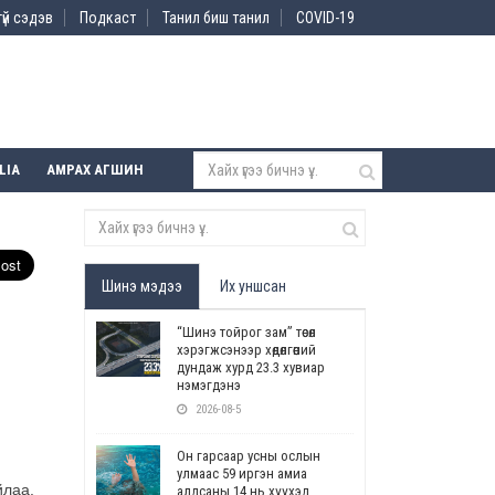
үй сэдэв
Подкаст
Танил биш танил
COVID-19
LIA
АМРАХ АГШИН
Шинэ мэдээ
Их уншсан
“Шинэ тойрог зам” төсөл
хэрэгжсэнээр хөдөлгөөний
дундаж хурд 23.3 хувиар
нэмэгдэнэ
2026-08-5
Он гарсаар усны ослын
улмаас 59 иргэн амиа
йлаа.
алдсаны 14 нь хүүхэд