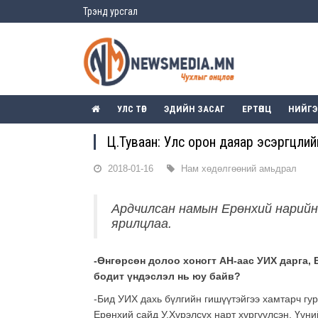
Трэнд урсгал
УЛС ТӨР
ЭДИЙН ЗАСАГ
ЕРТӨНЦ
НИЙГ
Ц.Туваан: Улс орон даяар эсэргүүцли
2018-01-16
Нам хөдөлгөөний амьдрал
Ардчилсан намын Ерөнхий нарийн
ярилцлаа.
-Өнгөрсөн долоо хоногт АН-аас УИХ дарга,
бодит үндэслэл нь юу байв?
-Бид УИХ дахь бүлгийн гишүүтэйгээ хамтарч гу
Ерөнхий сайд У.Хүрэлсүх нарт хүргүүлсэн. Үүн