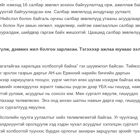
йг нэмээд 16 салбар зөвлөл зохион байгуулалтад орж, ажиллаж ба
үүнтэй байгуулагдсан юм. Салбар зөвлөлүүд анхдугаар уулзалт,
. Нийслэл болон байгаль орчны салбар зөвлөлүүд утааны асуудлаар
ын болон Хүн амын хөгжил, хөдөлмөр, нийгэм хамгааллын салбар з
 хуралдаж, шийдвэр гаргаж байх жишээтэй. Цаашид салбар зөвлөлү
жүүлж, дэмжих жил болгон зарласан. Тэгэхээр ажлаа юунаас эх
агатайгаа харилцаа холбоогүй байна” гэх шүүмжлэл байсан. Тиймэ
г эрхлэх газрын даргыг АН-ын Ерөнхий нарийн бичгийн даргын
ээр хариуцлага тооцох, үүрэг чиглэл өгөх шугам нээгдэж байгаа юм
вхийг нэмэгдүүлэх зорилт тавьсны үндсэн дээр ҮБХ-ны гишүүд, на
тэй уулзаж, асуудлыг нь сонсох юм. Мөн сургалт явуулж, гишүүдээ
улахаар төлөвлөсөн. Энэ онд анхан шатны намын дарга нар, гишүүд
ох сургалтууд явуулна.
йслэлийн чуулга уулзалтыг хийх төлөвлөгөөтэй байгаа. Уг чуулганд
элдэхүүнтэй оролцуулж хэд хэдэн чухал асуудлыг хэлэлцэн сургалт
эй холбоотой түүнээс бүрдэх орлогыг захиран зарцуулах эрхийг ту