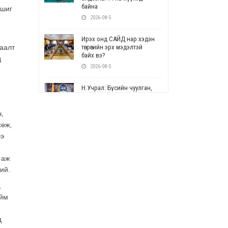
байна
ашиг
2026-08-5
Ирэх онд САЙД нар хэдэн
заалт
төгрөгийн эрх мэдэлтэй
байх вэ?
д
2026-08-5
Н.Учрал: Бүсийн чуулган,
форум, салбарын ойн
арга хэмжээг цуцална
ч,
2026-08-5
сөж,
ээ
СОР17: Цэцэрлэг,
сургуулийн бүртгэлд
өөрчлөлт орно
 аж
2026-08-5
ий.
,
УЕПГ: Биеэ үнэлэхийг
зохион байгуулж, хүн
Ийм
худалдаалсан хэргүүдийг
шүүхэд шилжүүлжээ
д
2026-08-5