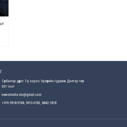
2026-07-28
Төв аймгийн наадамд
түрүүлсэн, үзүүрлэсэн,
шөвгөрсөн гурван бөхөөс
лыг
допинг илэрчээ
2026-07-28
Г
Сүхбаатар дүүрэг 7-р хороо Эрхүүгийн гудамж Дэлгэр төв
301 тоот
newsmedia.mn@gmail.com
+976 9918-9748, 9913-0782, 8842-1818