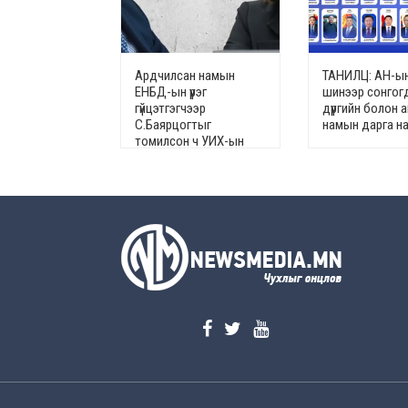
Ардчилсан намын
ТАНИЛЦ: АН-ы
ЕНБД-ын үүрэг
шинээр сонгог
гүйцэтгэгчээр
дүүргийн болон 
С.Баярцогтыг
намын дарга н
томилсон ч УИХ-ын
гишүүн Л.Мөнхбаясгалан
эсэргүүцжээ