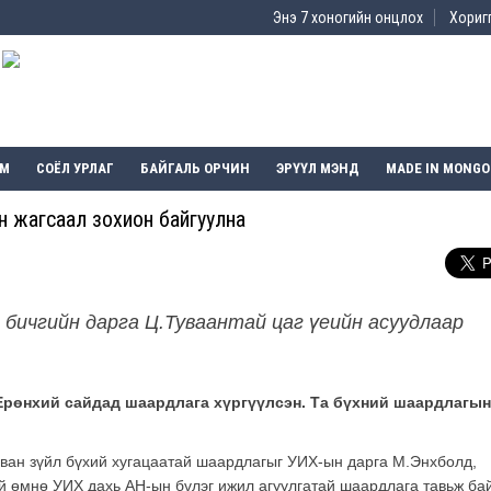
Энэ 7 хоногийн онцлох
Хоригг
ЭМ
СОЁЛ УРЛАГ
БАЙГАЛЬ ОРЧИН
ЭРҮҮЛ МЭНД
MADE IN MONGO
йн жагсаал зохион байгуулна
 бичгийн дарга Ц.Туваантай цаг үеийн асуудлаар
 Ерөнхий сайдад шаардлага хүргүүлсэн. Та бүхний шаардлагын
рван зүйл бүхий хугацаатай шаардлагыг УИХ-ын дарга М.Энхболд,
ий өмнө УИХ дахь АН-ын бүлэг ижил агуулгатай шаардлага тавьж ба