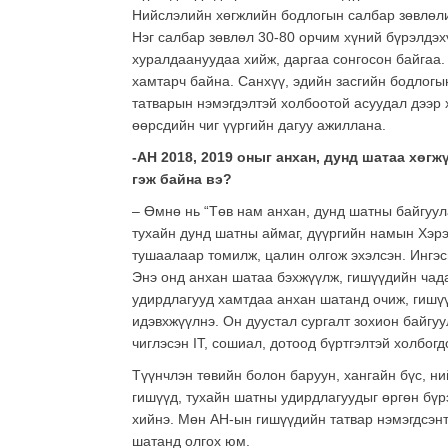
Нийслэлийн хөгжлийн бодлогын салбар зөвлөли
Нэг салбар зөвлөл 30-80 орчим хүний бүрэлдэх
хуралдаануудаа хийж, даргаа сонгосон байгаа
хамтарч байна. Санхүү, эдийн засгийн бодлог
татварын нэмэгдэлтэй холбоотой асуудал дээр
өөрсдийн чиг үүргийн дагуу ажиллана.
-АН 2018, 2019 оныг анхан, дунд шатаа хөг
гэж байна вэ?
– Өмнө нь “Төв нам анхан, дунд шатны байгуул
тухайн дунд шатны аймаг, дүүргийн намын Хэрэ
тушаалаар томилж, цалин олгож эхэлсэн. Ингэсн
Энэ онд анхан шатаа бэхжүүлж, гишүүдийн чада
удирдлагууд хамтдаа анхан шатанд очиж, гишүү
идэвхжүүлнэ. Он дуустал сургалт зохион байгу
чиглэсэн IT, сошиал, дотоод бүртгэлтэй холбогд
Түүнчлэн төвийн болон баруун, хангайн бүс, ни
гишүүд, тухайн шатны удирдлагуудыг өргөн бүр
хийнэ. Мөн АН-ын гишүүдийн татвар нэмэгдсэнт
шатанд олгох юм.