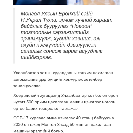
Монгол Улсын Ерөнхий сайд
Н.Учрал Түлш, эрчим хүчний хараат
байдлыг бууруулах “Ногоон”
тогтоолын хэрэгжилтийг
эрчимжүүлж, хувийн хэвшил, аж
ахуйн нэгжүүдийн дэвшүүлсэн
саналыг сонсож зарим асуудлыг
шийдвэрлэв.
Улаанбаатар хотын худалдааны танхим цахилгаан
автомашины дэд бүтцийг хөгжүүлэх хөтөлбөр
танилцууллаа.
Хоёр жилийн хугацаанд Улаанбаатар хот болон орон
нутагт 500 орчим цахилгаан машин цэнэглэх ногоон
өртөө барих тооцоолол гаргажээ.
COP-17 хурлаас өмнө цэнэглэх 40 станц байгуулна.
2030 он гэхэд Монгол Улсад 50 мянган цахилгаан
машины эрэлт бий болно.