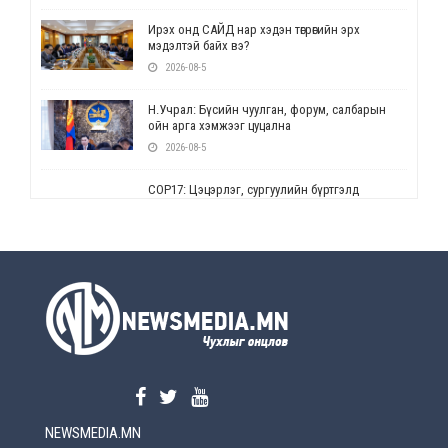
Ирэх онд САЙД нар хэдэн төгрөгийн эрх
мэдэлтэй байх вэ?
2026-08-5
Н.Учрал: Бүсийн чуулган, форум, салбарын
ойн арга хэмжээг цуцална
2026-08-5
СОР17: Цэцэрлэг, сургуулийн бүртгэлд
өөрчлөлт орно
2026-08-5
УЕПГ: Биеэ үнэлэхийг зохион байгуулж, хүн
худалдаалсан хэргүүдийг шүүхэд
шилжүүлжээ
2026-08-5
Өнөөдрийн онч үг
2026-08-5
NEWSMEDIA.MN
Энэ сарын 15-наас эхлэн замын хөдөлгөөнд