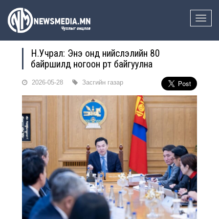
Toggle
naviga
Н.Учрал: Энэ онд нийслэлийн 80
байршилд ногоон өртөө байгуулна
2026-05-28
Засгийн газар