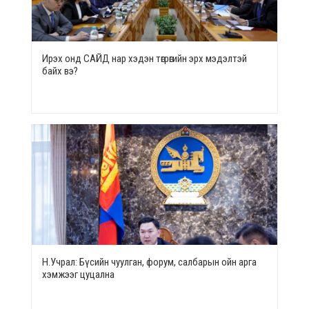
Ирэх онд САЙД нар хэдэн төгрөгийн эрх мэдэлтэй
байх вэ?
Н.Учрал: Бүсийн чуулган, форум, салбарын ойн арга
хэмжээг цуцална