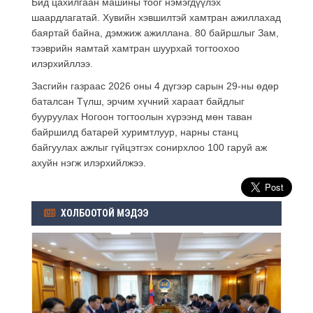
Бид цахилгаан машины тоог нэмэгдүүлэх
шаардлагатай. Хувийн хэвшилтэй хамтран ажиллахад
баяртай байна, дэмжиж ажиллана. 80 байршлыг Зам,
тээврийн яамтай хамтран шуурхай тогтоохоо
илэрхийллээ.
Засгийн газраас 2026 оны 4 дүгээр сарын 29-ны өдөр
баталсан Түлш, эрчим хүчний хараат байдлыг
бууруулах Ногоон тогтоолын хүрээнд мөн таван
байршилд батарей хуримтлуур, нарны станц
байгуулах ажлыг гүйцэтгэх сонирхлоо 100 гаруй аж
ахуйн нэгж илэрхийлжээ.
ХОЛБООТОЙ МЭДЭЭ