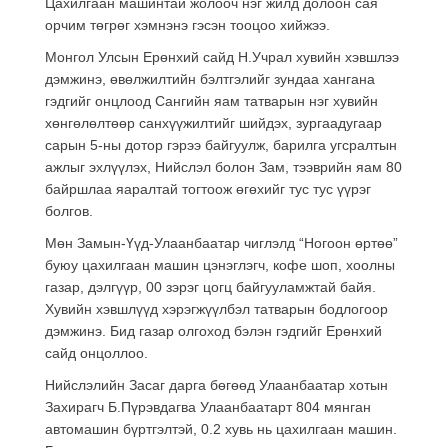
Цахилгаан машинтай жолооч нэг жилд долоон сая
орчим төгрөг хэмнэнэ гэсэн тооцоо хийжээ.
Монгол Улсын Ерөнхий сайд Н.Учрал хувийн хэвшлээ
дэмжинэ, өвөлжилтийн бэлтгэлийг зундаа хангана
гэдгийг онцлоод Сангийн яам татварын нэг хувийн
хөнгөлөлтөөр санхүүжилтийг шийдэх, зургаадугаар
сарын 5-ны дотор гэрээ байгуулж, барилга угсралтын
ажлыг эхлүүлэх, Нийслэл болон Зам, тээврийн яам 80
байршлаа яаралтай тогтоож өгөхийг тус тус үүрэг
болгов.
Мөн Замын-Үүд-Улаанбаатар чиглэлд “Ногоон өртөө”
буюу цахилгаан машин цэнэглэгч, кофе шоп, хоолны
газар, дэлгүүр, 00 зэрэг цогц байгууламжтай байя.
Хувийн хэвшлүүд хэрэгжүүлбэл татварын бодлогоор
дэмжинэ. Бид газар олгоход бэлэн гэдгийг Ерөнхий
сайд онцоллоо.
Нийслэлийн Засаг дарга бөгөөд Улаанбаатар хотын
Захирагч Б.Пүрэвдагва Улаанбаатарт 804 мянган
автомашин бүртгэлтэй, 0.2 хувь нь цахилгаан машин.