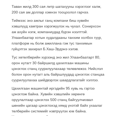
Таван жилд 300 сая литр шатахууны хэрэглээг халж,
200 сая ам.доллар хэмнэх тооцоолол гарчээ.
Тиймээс энэ ажлыг ганц компани биш хувийн
хэвшлүүд хамтран хэрэгжүүлэх нь чухал. Сонирхсон
аж ахуйн нэгж, компаниудад бүрэн нээлттэй.
Улаанбаатар хотын худалдааны танхим холбох гүүр,
платформ нь болж ажиллана гэж тус танхимын
гүйцэтгэх захирал Б.Хаш-Эрдэнэ хэлэв.
Тус хөтөлбөрийн хүрээнд энэ жил Улаанбаатарт 80,
орон нутагт 30 байршилд цахилгаан машины
цэнэглэх станц суурилуулахаар төлөвлөжээ. Нийслэл
болон орон нутагт аль байршлуудад цэнэглэх станцаа
суурилуулахаа шийдвэрлэх шаардлагатайг хэллээ.
Цахилгаан машинтай иргэдийн 95 хувь нь гэртээ
цэнэглэж байна. Хувийн хэвшлийн хөрөнгө
оруулалтаар цэнэглэх 500 станц байгуулчихвал
шөнийн цагаар цэнэглэхэд хямд үнэтэй байх ухаалаг
төлбөрийн системийг нэвтрүүлэх юм байна.