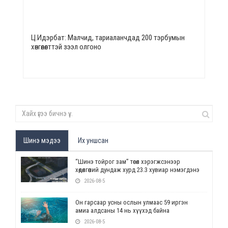
Ц.Идэрбат: Малчид, тариаланчдад 200 тэрбумын
хөнгөлөлттэй зээл олгоно
Шинэ мэдээ
Их уншсан
“Шинэ тойрог зам” төсөл хэрэгжсэнээр
хөдөлгөөний дундаж хурд 23.3 хувиар нэмэгдэнэ
2026-08-5
Он гарсаар усны ослын улмаас 59 иргэн
амиа алдсаны 14 нь хүүхэд байна
2026-08-5