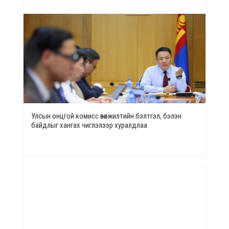
Улсын онцгой комисс өвөлжилтийн бэлтгэл, бэлэн
байдлыг хангах чиглэлээр хуралдлаа