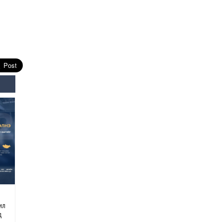
Өнөөдрийн онч үг
2026-08-5
Энэ сарын 15-наас эхлэн
замын хөдөлгөөнд өөрчлөлт
орно
2026-08-4
С.Бямбацогт: Иргэд,
бизнес эрхлэгчдэд
хүрсэн өгөөжөөрөө ажлаа үнэлж,
хэрэгжилтээ тайлагнадаг
байх ёстой
2026-08-4
Улсын онцгой комисс
өвөлжилтийн бэлтгэл,
бэлэн байдлыг хангах
чиглэлээр хуралдлаа
2026-07-30
ил
д
Баян-Өлгийн дараагийн