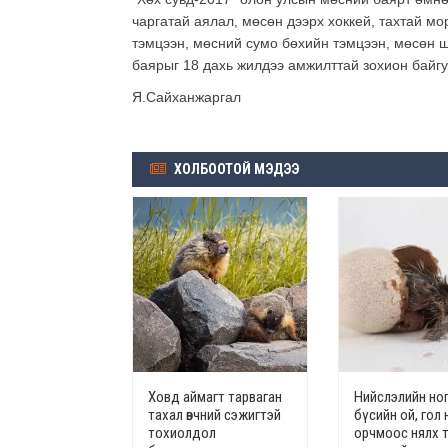
чаргатай аялал, мөсөн дээрх хоккей, тахтай 
тэмцээн, мөсний сумо бөхийн тэмцээн, мөсөн 
баярыг 18 дахь жилдээ амжилттай зохион байгу
Я.Сайханжаргал
ХОЛБООТОЙ МЭДЭЭ
Ховд аймагт тарваган
Нийслэлийн но
тахал өвчний сэжигтэй
бүсийн ой, гол 
тохиолдол
орчмоос нялх т