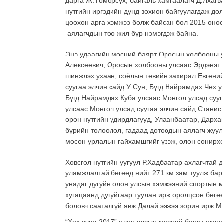
дарга Ж.Төмөрсүх, байгаль хамгаалагч Д.Лхагв
нутгийн иргэдийн дунд зохион байгуулагдаж до
цөөхөн арга хэмжээ болж байсан бол 2015 оно
аялагчдын тоо жил бүр нэмэгдэж байна.
Энэ удаагийн мөсний баярт Оросын холбооны у
Алексеевич, Оросын холбооны улсаас Эрдэнэт 
шинжлэх ухаан, соёлын төвийн захирал Евгени
суугаа элчин сайд У Сун, Бүгд Найрамдах Чех 
Бүгд Найрамдах Куба улсаас Монгол улсад суу
улсаас Монгол улсад суугаа элчин сайд Станис
орон нутгийн удирдлагууд, Улаанбаатар, Дархан
бүрийн төлөөлөл, гадаад дотоодын аялагч жуул
мөсөн урлалын гайхамшгийг үзэж, олон сонирх
Хөвсгөл нутгийн уугуул Р.Хадбаатар ахлагчтай 
уламжлалтай бөгөөд нийт 271 км зам туулж бар
унадаг дугуйн олон улсын хэмжээний спортын 
хугацаанд дугуйгаар туулан ирж оролцсон бөгө
боловч сааталгүй явж Далай ээжээ зорин ирж М
“Хөх сувд-2017” олон улсын мөсний баярт өмнө