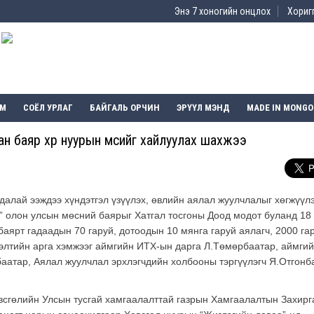
Энэ 7 хоногийн онцлох
Хоригг
ЭМ
СОЁЛ УРЛАГ
БАЙГАЛЬ ОРЧИН
ЭРҮҮЛ МЭНД
MADE IN MONGO
ан баяр хөөр нуурын мөсийг хайлуулах шахжээ
 далай ээждээ хүндэтгэл үзүүлэх, өвлийн аялал жуулчлалыг хөгжүүл
7” олон улсын мөсний баярыг Хатгал тосгоны Доод модот буланд 18
аярт гадаадын 70 гаруй, дотоодын 10 мянга гаруй аялагч, 2000 га
элтийн арга хэмжээг аймгийн ИТХ-ын дарга Л.Төмөрбаатар, аймги
баатар, Аялал жуулчлал эрхлэгчдийн холбооны тэргүүлэгч Я.Отгонб
всгөлийн Улсын тусгай хамгаалалттай газрын Хамгаалалтын Захир