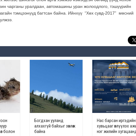
морин чарганы уралдаан, автомашины уран жолоодлого, тэшүүрийн
шагайн тэмцээнүүд багтсан байна. Ийнхүү “Хөх сувд-2017” мөсний
улжээ.
гоон
Богдхан ууланд
Нас барсан иргэдийн
нуур
алхахгүй байхыг зөвлөж
хувьцааг өвлүүлэх аж
өл болон
байна
нэг жилийн хугацаан