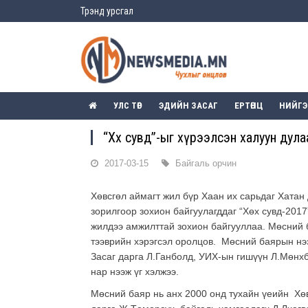
Трэнд урсгал
УЛС ТӨР
ЭДИЙН ЗАСАГ
ЕРТӨНЦ
НИЙГ
“Хөх сувд”-ыг хүрээлсэн халуун дула
2017-03-15
Байгаль орчин
Хөвсгөл аймагт жил бүр Хаан их сарьдаг Хатан
зорилгоор зохион байгуулагддаг “Хөх сувд-201
жилдээ амжилттай зохион байгууллаа. Мөсний б
тээврийн хэрэгсэл оролцов. Мөсний баярын нэ
Засаг дарга Л.Ганболд, УИХ-ын гишүүн Л.Мөнх
нар нээж үг хэлжээ.
Мөсний баяр нь анх 2000 онд тухайн үеийн Хө