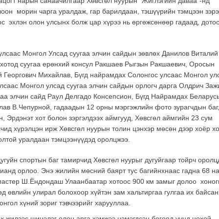
ацогт нарын санаачилгаар Хөвсгөл нуурын “Жиглэгийн даваа”-нд
лоон морин чарга уралдаж, гар барилдаан, тэшүүрийн тэмцээн зэрэ
ос эхлэн олон улсынх болж цар хүрээ нь өргөжсөнөөр гадаад, дото
лсаас Монгол Улсад суугаа элчин сайдын зөвлөх Данилов Виталий
хотод суугаа ерөнхий консул Ракшаев Рыгзын Ракшаевич, Оросын
й Георгович Михайлав, Бүгд найрамдах Солонгос улсаас Монгол ул
улсаас Монгол улсад суугаа элчин сайдын орлогч дарга Олдрич Заж
гаа элчин сайд Раул Делгадо Консепсион, Бүгд Найрамдах Беларус
лав В.Чепурной, гадаадын 12 орны мэргэжлийн фото зурагчдын баг
, Эрдэнэт хот болон зэргэлдээх аймгууд, Хөвсгөл аймгийн 23 сум
чид хүрэлцэн ирж Хөвсгөл нуурын толин цэнхэр мөсөн дээр хоёр х
олтой уралдаан тэмцээнүүдэд оролцжээ.
дугуйн спортын баг тамирчид Хөвсгөл нуурыг дугуйгаар тойрч оролц
ианд орлоо. Энэ жилийн мөсний баярт тус багийнхнаас гадна 68 н
мастер Ш.Ёндондаш Улаанбаатар хотоос 900 км замыг долоо хоног
өд өвлийн улирал болохоор хүйтэн зам хальтиргаа гулгаа их байсан
онгол хүний зориг тэвчээрийг харууллаа.
х жилээс шинэлэг олон арга хэмжээ нэмэгдсэн бөгөөд үүнд нохой