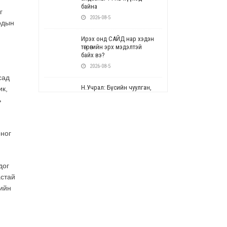
байна
г
2026-08-5
одын
Ирэх онд САЙД нар хэдэн
төгрөгийн эрх мэдэлтэй
байх вэ?
2026-08-5
сад
Н.Учрал: Бүсийн чуулган,
ик,
форум, салбарын ойн
ь
арга хэмжээг цуцална
,
2026-08-5
оног
СОР17: Цэцэрлэг,
сургуулийн бүртгэлд
өөрчлөлт орно
2026-08-5
дог
астай
УЕПГ: Биеэ үнэлэхийг
ийн
зохион байгуулж, хүн
худалдаалсан хэргүүдийг
шүүхэд шилжүүлжээ
2026-08-5