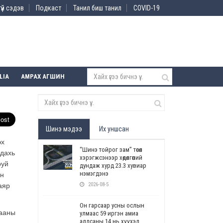
үй сэдэв
Подкаст
Танил биш танил
COVID-19
LIA
АМРАХ АГШИН
Шинэ мэдээ
Их уншсан
эх
“Шинэ тойрог зам” төсөл
 дахь
хэрэгжсэнээр хөдөлгөөний
руй
дундаж хурд 23.3 хувиар
нэмэгдэнэ
йн
2026-08-5
аяр
Он гарсаар усны ослын
гааны
улмаас 59 иргэн амиа
алдсаны 14 нь хүүхэд