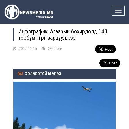
Toggle
naviga
Инфографик: Агаарын бохирдолд 140
тэрбум төгрөг зарцуулжээ
2017-11-15
Экологи
ХОЛБООТОЙ МЭДЭЭ