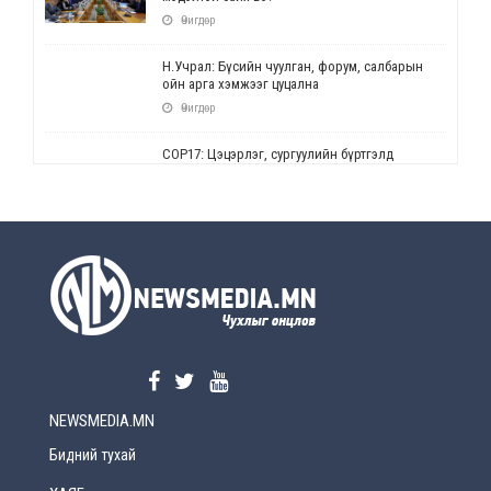
Өчигдөр
Н.Учрал: Бүсийн чуулган, форум, салбарын
ойн арга хэмжээг цуцална
Өчигдөр
СОР17: Цэцэрлэг, сургуулийн бүртгэлд
өөрчлөлт орно
Өчигдөр
УЕПГ: Биеэ үнэлэхийг зохион байгуулж, хүн
худалдаалсан хэргүүдийг шүүхэд
шилжүүлжээ
Өчигдөр
Өнөөдрийн онч үг
Өчигдөр
NEWSMEDIA.MN
Энэ сарын 15-наас эхлэн замын хөдөлгөөнд
өөрчлөлт орно
Бидний тухай
2026-08-4