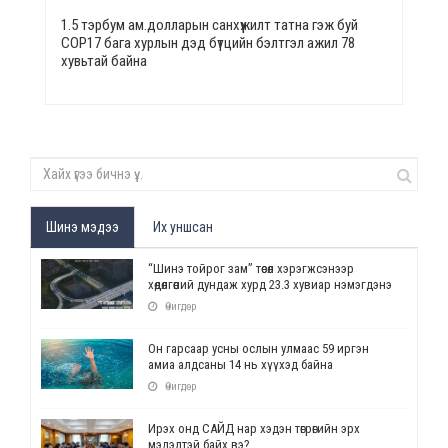
1.5 тэрбум ам.долларын санхүүжилт татна гэж буй
СОР17 бага хурлын дэд бүтцийн бэлтгэл ажил 78
хувьтай байна
Шинэ мэдээ
Их уншсан
“Шинэ тойрог зам” төсөл хэрэгжсэнээр
хөдөлгөөний дундаж хурд 23.3 хувиар нэмэгдэнэ
Өчигдөр
Он гарсаар усны ослын улмаас 59 иргэн
амиа алдсаны 14 нь хүүхэд байна
Өчигдөр
Ирэх онд САЙД нар хэдэн төгрөгийн эрх
мэдэлтэй байх вэ?