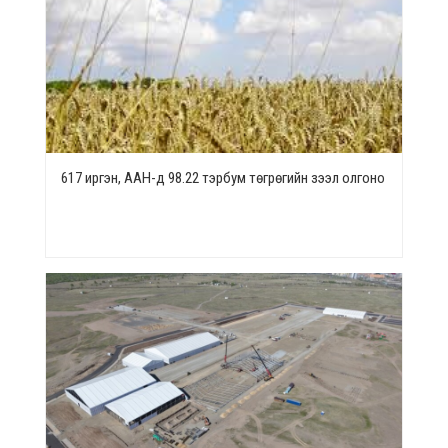
617 иргэн, ААН-д 98.22 тэрбум төгрөгийн зээл олгоно