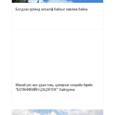
Богдхан ууланд алхахгүй байхыг зөвлөж байна
Манай улс анх удаа говь, цөлөрхөг хээрийн бүсийн
“БОТАНИКИЙН ЦЭЦЭРЛЭГ” байгуулна