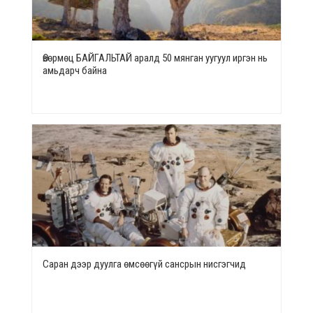
Өвөрмөц БАЙГАЛЬТАЙ аралд 50 мянган уугуул иргэн нь
амьдарч байна
Саран дээр дуулга өмсөөгүй сансрын нисгэгчид