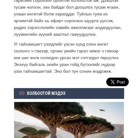
гаригийн соронзон оронтой холбоотой аж. Дээшлэх
тусам ногоон, хөх байдаг бол дooшлox тусам ягаан,
улаан өнгөтэй болж харагддаг. Туйлын туяа их
эрчимтэй байх нь эфирт соронзон шуурга үүсгэж,
радио хэрэгслэлийн хэвийн ажиллагааг алдагдуулан,
луужингийн зүүний заалтыг гажуудуулна.
Уг гайхамшигт үзэгдлийг үзсэн хүнд олон өнгөт
солонго ч гэмээр, орчин үеийн гэрэл чимэг ч гэмээр
юм шиг өнгө солигдон урсах мэт сэтгэгдэл төрүүлнэ.
Энэхүү байгаль эхийн уран гойд бүтээлийг нүдээр
үзэх гайхамшигтай. Энэ бол тун сонин мэдрэмж.
ХОЛБООТОЙ МЭДЭЭ