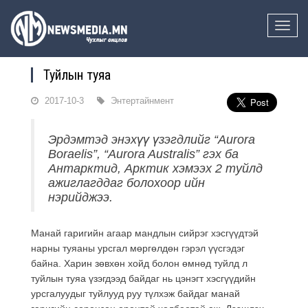
Toggle
naviga
Туйлын туяа
2017-10-3
Энтертайнмент
Эрдэмтэд энэхүү үзэгдлийг “Аurora
Boraelis”, “Aurora Australis” гэх ба
Антарктид, Арктик хэмээх 2 туйлд
ажиглагддаг болохоор ийн
нэрийджээ.
Манай гаригийн агаар мандлын сийрэг хэсгүүдтэй
нарны туяаны урсгал мөргөлдөн гэрэл үүсгэдэг
байна. Харин зөвхөн хойд болон өмнөд туйлд л
туйлын туяа үзэгдээд байдаг нь цэнэгт хэсгүүдийн
урсгалуудыг туйлууд руу түлхэж байдаг манай