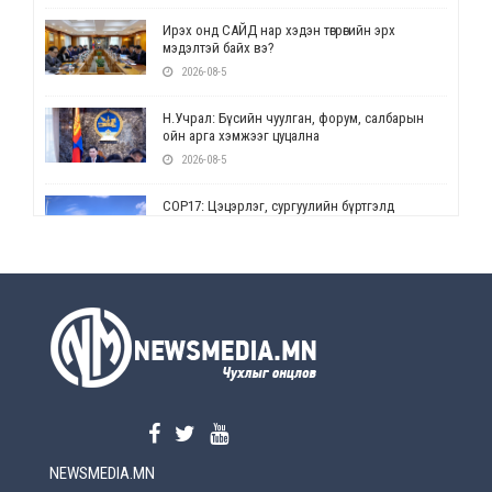
Ирэх онд САЙД нар хэдэн төгрөгийн эрх
мэдэлтэй байх вэ?
2026-08-5
Н.Учрал: Бүсийн чуулган, форум, салбарын
ойн арга хэмжээг цуцална
2026-08-5
СОР17: Цэцэрлэг, сургуулийн бүртгэлд
өөрчлөлт орно
2026-08-5
УЕПГ: Биеэ үнэлэхийг зохион байгуулж, хүн
худалдаалсан хэргүүдийг шүүхэд
шилжүүлжээ
2026-08-5
Өнөөдрийн онч үг
2026-08-5
NEWSMEDIA.MN
Энэ сарын 15-наас эхлэн замын хөдөлгөөнд