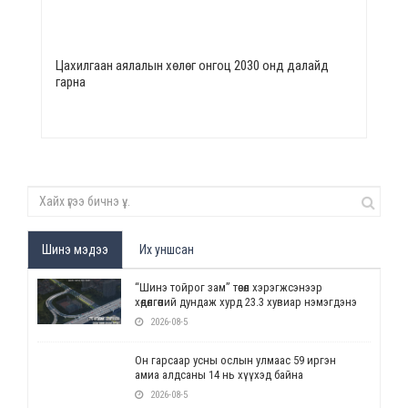
Цахилгаан аялалын хөлөг онгоц 2030 онд далайд
гарна
Шинэ мэдээ
Их уншсан
“Шинэ тойрог зам” төсөл хэрэгжсэнээр
хөдөлгөөний дундаж хурд 23.3 хувиар нэмэгдэнэ
2026-08-5
Он гарсаар усны ослын улмаас 59 иргэн
амиа алдсаны 14 нь хүүхэд байна
2026-08-5