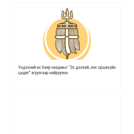
Үндэсний их баяр наадмыг “Эх дэлхий, энх оршихуйн
цадиг” агуулгаар найруулна