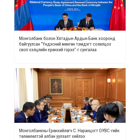
Монголбанк болон Хятадын Ардын Банк хооронд
байгуулсан “Үндэсний мөнгөн тэмдэгт солилцох
своп хэлцлийн ерөнхий гэрээ”-г сунгалаа
Монголбанкны Ерөнхийлөгч С. Наранцогт ОУВС-гийн
төлөөлөлтэй албан уулзалт хийлээ