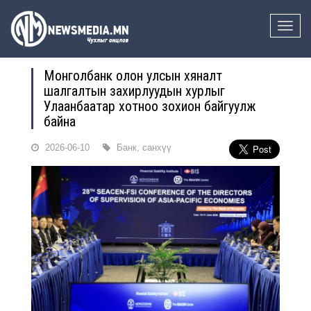
Toggle
naviga
Монголбанк олон улсын хяналт
шалгалтын захирлуудын хурлыг
Улаанбаатар хотноо зохион байгуулж
байна
2026-06-10
Банк, санхүү