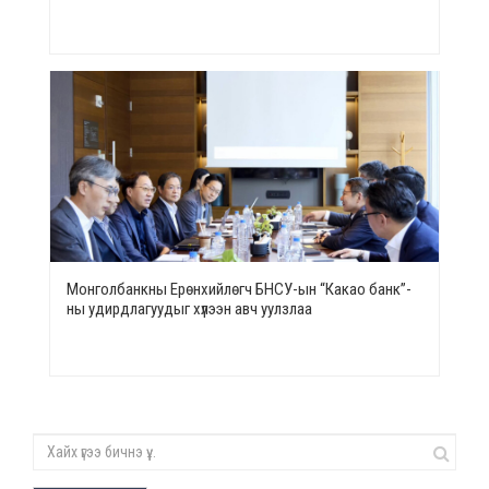
Монголбанкны Ерөнхийлөгч БНСУ-ын “Какао банк”-
ны удирдлагуудыг хүлээн авч уулзлаа