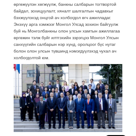
өргөжүүлэн хөгжүүлж, банкны салбарын тогтвортой
байдал, зохицуулалт, хяналт шалгалтын чадавхыг
бэхжүүлэхэд онцгой ач холбогдол өгч ажилладаг.
Энэхүү арга хэмжээг Монгол Улсад зохион байгуулж
буй нь Монголбанкны олон улсын хамтын ажиллагаа
өргөжин тэлж буйг илтгэхийн зэрэгцээ Монгол Улсын
санхүүгийн салбарын нэр хүнд, оролцоог бүс нутаг
болон олон улсын түвшинд нэмэгдүүлэхэд чухал ач
холбогдолтой юм.