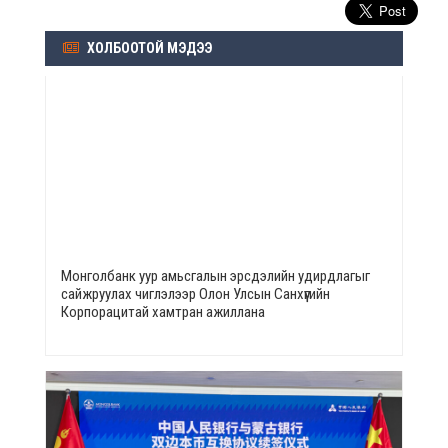
ХОЛБООТОЙ МЭДЭЭ
Монголбанк уур амьсгалын эрсдэлийн удирдлагыг
сайжруулах чиглэлээр Олон Улсын Санхүүгийн
Корпорацитай хамтран ажиллана