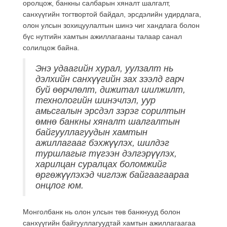
оролцож, банкны салбарын хяналт шалгалт,
санхүүгийн тогтвортой байдал, эрсдэлийн удирдлага,
олон улсын зохицуулалтын шинэ чиг хандлага болон
бүс нутгийн хамтын ажиллагааны талаар санал
солилцож байна.
Энэ удаагийн хурал, уулзалт нь
дэлхийн санхүүгийн зах зээлд гарч
буй өөрчлөлт, дижитал шилжилт,
технологийн шинэчлэл, уур
амьсгалын эрсдэл зэрэг сорилтын
өмнө банкны хяналт шалгалтын
байгууллагуудын хамтын
ажиллагааг бэхжүүлэх, шилдэг
туршлагыг түгээн дэлгэрүүлэх,
харилцан суралцах боломжийг
өргөжүүлэхэд чиглэж байгаагаараа
онцлог юм.
Монголбанк нь олон улсын төв банкнууд болон
санхүүгийн байгууллагуудтай хамтын ажиллагаагаа