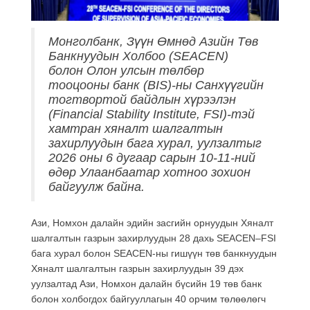
Mонголбанк, Зүүн Өмнөд Азийн Төв
Банкнуудын Холбоо (SEACEN)
болон Олон улсын төлбөр
тооцооны банк (BIS)-ны Санхүүгийн
тогтвортой байдлын хүрээлэн
(Financial Stability Institute, FSI)-тэй
хамтран хяналт шалгалтын
захирлуудын бага хурал, уулзалтыг
2026 оны 6 дугаар сарын 10-11-ний
өдөр Улаанбаатар хотноо зохион
байгуулж байна.
Ази, Номхон далайн эдийн засгийн орнуудын Хяналт
шалгалтын газрын захирлуудын 28 дахь SEACEN–FSI
бага хурал болон SEACEN-ны гишүүн төв банкнуудын
Хяналт шалгалтын газрын захирлуудын 39 дэх
уулзалтад Ази, Номхон далайн бүсийн 19 төв банк
болон холбогдох байгууллагын 40 орчим төлөөлөгч