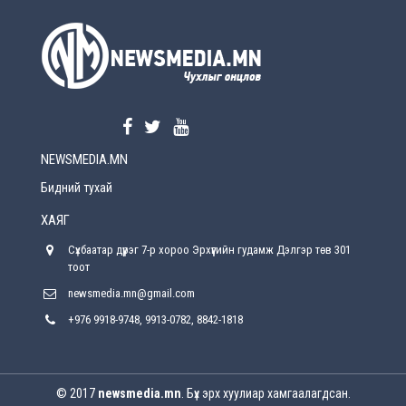
УЕПГ: Биеэ үнэлэхийг зохион байгуулж, хүн
худалдаалсан хэргүүдийг шүүхэд
шилжүүлжээ
2026-08-5
Өнөөдрийн онч үг
2026-08-5
NEWSMEDIA.MN
Энэ сарын 15-наас эхлэн замын хөдөлгөөнд
өөрчлөлт орно
Бидний тухай
2026-08-4
ХАЯГ
С.Бямбацогт: Иргэд, бизнес эрхлэгчдэд
Сүхбаатар дүүрэг 7-р хороо Эрхүүгийн гудамж Дэлгэр төв 301
хүрсэн өгөөжөөрөө ажлаа үнэлж, хэрэгжилтээ
тайлагнадаг байх ёстой
тоот
2026-08-4
newsmedia.mn@gmail.com
+976 9918-9748, 9913-0782, 8842-1818
Улсын онцгой комисс өвөлжилтийн бэлтгэл,
бэлэн байдлыг хангах чиглэлээр хуралдлаа
2026-07-30
© 2017
newsmedia.mn
. Бүх эрх хуулиар хамгаалагдсан.
Баян-Өлгийн дараагийн засаг “ноён”-ы