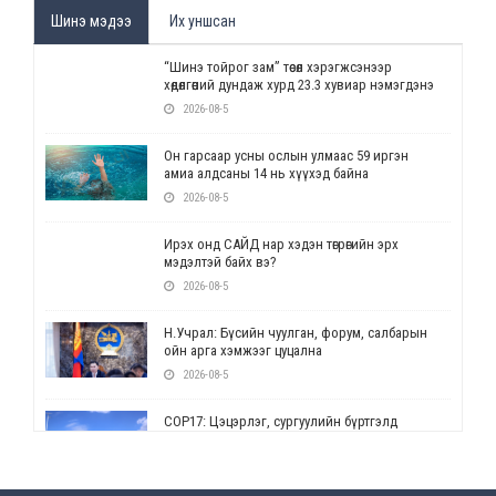
Шинэ мэдээ
Их уншсан
“Шинэ тойрог зам” төсөл хэрэгжсэнээр
хөдөлгөөний дундаж хурд 23.3 хувиар нэмэгдэнэ
2026-08-5
Он гарсаар усны ослын улмаас 59 иргэн
амиа алдсаны 14 нь хүүхэд байна
2026-08-5
Ирэх онд САЙД нар хэдэн төгрөгийн эрх
мэдэлтэй байх вэ?
2026-08-5
Н.Учрал: Бүсийн чуулган, форум, салбарын
ойн арга хэмжээг цуцална
2026-08-5
СОР17: Цэцэрлэг, сургуулийн бүртгэлд
өөрчлөлт орно
2026-08-5