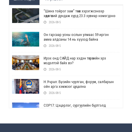
“Шинэ тойрог зам” төсөл хэрэгжсэнээр
хөдөлгөөний дундаж хурд 23.3 хувиар нэмэгдэнэ
2026-08-5
Он гарсаар усны ослын улмаас 59 иргэн
амиа алдсаны 14 нь хүүхэд байна
2026-08-5
Ирэх онд САЙД нар хэдэн төгрөгийн эрх
мэдэлтэй байх вэ?
2026-08-5
Н.Учрал: Бүсийн чуулган, форум, салбарын
ойн арга хэмжээг цуцална
2026-08-5
СОР17: Цэцэрлэг, сургуулийн бүртгэлд
өөрчлөлт орно
2026-08-5
УЕПГ: Биеэ үнэлэхийг зохион байгуулж, хүн