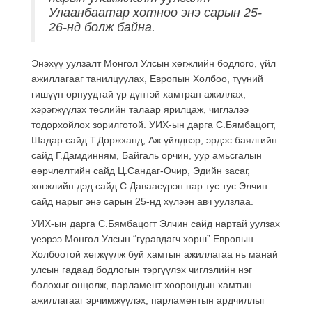
Улаанбаатар хотноо энэ сарын 25-
26-нд болж байна.
Энэхүү уулзалт Монгол Улсын хөгжлийн бодлого, үйл
ажиллагааг танилцуулах, Европын Холбоо, түүний
гишүүн орнуудтай үр дүнтэй хамтран ажиллах,
хэрэгжүүлэх төслийн талаар ярилцаж, чиглэлээ
тодорхойлох зорилготой. УИХ-ын дарга С.Бямбацогт,
Шадар сайд Т.Доржханд, Аж үйлдвэр, эрдэс баялгийн
сайд Г.Дамдинням, Байгаль орчин, уур амьсгалын
өөрчлөлтийн сайд Ц.Сандаг-Очир, Эдийн засаг,
хөгжлийн дэд сайд С.Даваасүрэн нар тус тус Элчин
сайд нарыг энэ сарын 25-нд хүлээн авч уулзлаа.
УИХ-ын дарга С.Бямбацогт Элчин сайд нартай уулзах
үеэрээ Монгол Улсын “гуравдагч хөрш” Европын
Холбоотой хөгжүүлж буй хамтын ажиллагаа нь манай
улсын гадаад бодлогын тэргүүлэх чиглэлийн нэг
болохыг онцолж, парламент хоорондын хамтын
ажиллагааг эрчимжүүлэх, парламентын ардчиллыг