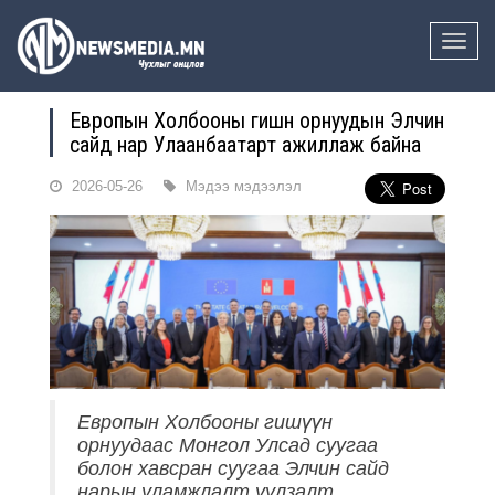
Toggle
naviga
Европын Холбооны гишүүн орнуудын Элчин
сайд нар Улаанбаатарт ажиллаж байна
2026-05-26
Мэдээ мэдээлэл
Европын Холбооны гишүүн
орнуудаас Монгол Улсад суугаа
болон хавсран суугаа Элчин сайд
нарын уламжлалт уулзалт