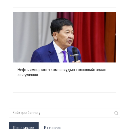
Нефть импортлогч компаниудын төлөөллийг хүлээн
авч уулзлаа
Шинэ мэдээ
Их уншсан