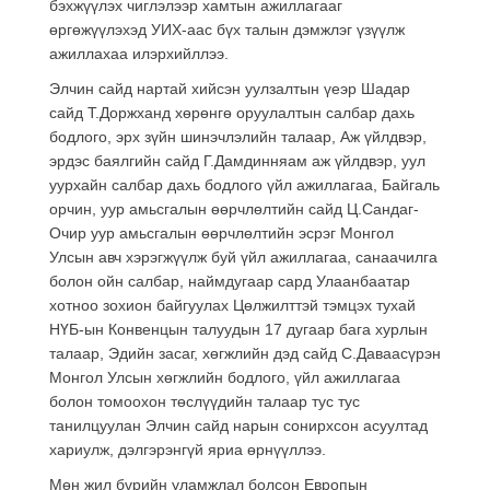
бэхжүүлэх чиглэлээр хамтын ажиллагааг
өргөжүүлэхэд УИХ-аас бүх талын дэмжлэг үзүүлж
ажиллахаа илэрхийллээ.
Элчин сайд нартай хийсэн уулзалтын үеэр Шадар
сайд Т.Доржханд хөрөнгө оруулалтын салбар дахь
бодлого, эрх зүйн шинэчлэлийн талаар, Аж үйлдвэр,
эрдэс баялгийн сайд Г.Дамдинняам аж үйлдвэр, уул
уурхайн салбар дахь бодлого үйл ажиллагаа, Байгаль
орчин, уур амьсгалын өөрчлөлтийн сайд Ц.Сандаг-
Очир уур амьсгалын өөрчлөлтийн эсрэг Монгол
Улсын авч хэрэгжүүлж буй үйл ажиллагаа, санаачилга
болон ойн салбар, наймдугаар сард Улаанбаатар
хотноо зохион байгуулах Цөлжилттэй тэмцэх тухай
НҮБ-ын Конвенцын талуудын 17 дугаар бага хурлын
талаар, Эдийн засаг, хөгжлийн дэд сайд С.Даваасүрэн
Монгол Улсын хөгжлийн бодлого, үйл ажиллагаа
болон томоохон төслүүдийн талаар тус тус
танилцуулан Элчин сайд нарын сонирхсон асуултад
хариулж, дэлгэрэнгүй яриа өрнүүллээ.
Мөн жил бүрийн уламжлал болсон Европын