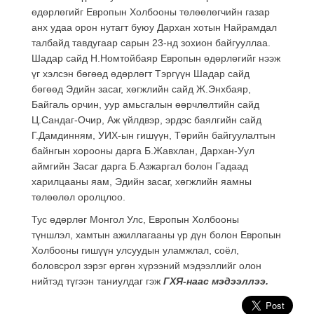
өдөрлөгийг Европын Холбооны төлөөлөгчийн газар
анх удаа орон нутагт буюу Дархан хотын Найрамдал
талбайд тавдугаар сарын 23-нд зохион байгууллаа.
Шадар сайд Н.Номтойбаяр Европын өдөрлөгийг нээж
үг хэлсэн бөгөөд өдөрлөгт Тэргүүн Шадар сайд
бөгөөд Эдийн засаг, хөгжлийн сайд Ж.Энхбаяр,
Байгаль орчин, уур амьсгалын өөрчлөлтийн сайд
Ц.Сандаг-Очир, Аж үйлдвэр, эрдэс баялгийн сайд
Г.Дамдинням, УИХ-ын гишүүн, Төрийн байгуулалтын
байнгын хорооны дарга Б.Жавхлан, Дархан-Уул
аймгийн Засаг дарга Б.Азжаргал болон Гадаад
харилцааны яам, Эдийн засаг, хөгжлийн яамны
төлөөлөл оролцлоо.
Тус өдөрлөг Монгол Улс, Европын Холбооны
түншлэл, хамтын ажиллагааны үр дүн болон Европын
Холбооны гишүүн улсуудын уламжлал, соёл,
боловсрол зэрэг өргөн хүрээний мэдээллийг олон
нийтэд түгээн таниулдаг гэж
ГХЯ-наас мэдээллээ.