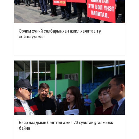
Эрчим хүчний салбарынхан ажил хаялтаа түр
хойшлуулжээ
Баяр наадмын бэлтгэл ажил 70 хувьтай үргэлжилж
байна