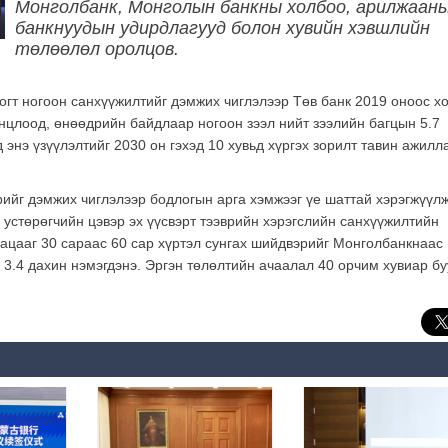
Монголбанк, Монголын банкны холбоо, арилжаан
банкнуудын удирдлагууд болон хувийн хэвшлийн
төлөөлөл оролцов.
гт ногоон санхүүжилтийг дэмжих чиглэлээр Төв банк 2019 оноос х
нцлоод, өнөөдрийн байдлаар ногоон зээл нийт зээлийн багцын 5.7
энэ үзүүлэлтийг 2030 он гэхэд 10 хувьд хүргэх зорилт тавин ажилл
рийг дэмжих чиглэлээр бодлогын арга хэмжээг үе шаттай хэрэгжүүл
 устөрөгчийн цэвэр эх үүсвэрт тээврийн хэрэгслийн санхүүжилтийн
гацааг 30 сараас 60 сар хүртэл сунгах шийдвэрийг Монголбанкнаас
ж 3.4 дахин нэмэгдэнэ. Эргэн төлөлтийн ачаалал 40 орчим хувиар б