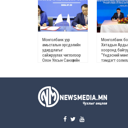
Монголбанк уур
Монголбанк б
амьсгалын эрсдэлийн
Хятадын Арды
удирдлагыг
хооронд байгу
сайжруулах чиглэлээр
“Үндэсний мөн
Олон Улсын Санхүүгийн
тэмдэгт солил
Корпорацитай хамтран
своп хэлцлийн
ажиллана
гэрээ”-г сунгал