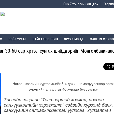
Энэ 7 хоногийн онцлох
Хоригг
ЭМ
СОЁЛ УРЛАГ
БАЙГАЛЬ ОРЧИН
ЭРҮҮЛ МЭНД
MADE IN MONGO
аг 30-60 сар хүртэл сунгах шийдвэрийг Монголбанкнаа
-Ногоон зээлийн хүртээмжийг 3.4 дахин нэмэгдүүлснээр эргэ
төлөлтийн ачааллыг 40 хувиар бууруулна-
Засгийн газраас “Тогтвортой хөгжил, ногоон
санхүүжилтийн хэрэгжилт” сэдвийн хүрээнд банк,
санхүүгийн салбарынхантай уулзлаа. Уулзалтад