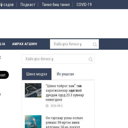
үй сэдэв
Подкаст
Танил биш танил
COVID-19
LIA
АМРАХ АГШИН
с
Шинэ мэдээ
Их уншсан
“Шинэ тойрог зам” төсөл
хэрэгжсэнээр хөдөлгөөний
н
дундаж хурд 23.3 хувиар
нэмэгдэнэ
2026-08-5
Он гарсаар усны ослын
улмаас 59 иргэн амиа
алдсаны 14 нь хүүхэд