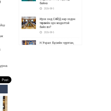
ы
байна
2026-08-5
Ирэх онд САЙД нар хэдэн
төгрөгийн эрх мэдэлтэй
ойш
байх вэ?
2026-08-5
аж
Н.Учрал: Бүсийн чуулган,
форум, салбарын ойн
ж
арга хэмжээг цуцална
2026-08-5
уурна
СОР17: Цэцэрлэг,
сургуулийн бүртгэлд
өөрчлөлт орно
2026-08-5
УЕПГ: Биеэ үнэлэхийг
зохион байгуулж, хүн
худалдаалсан хэргүүдийг
шүүхэд шилжүүлжээ
2026-08-5