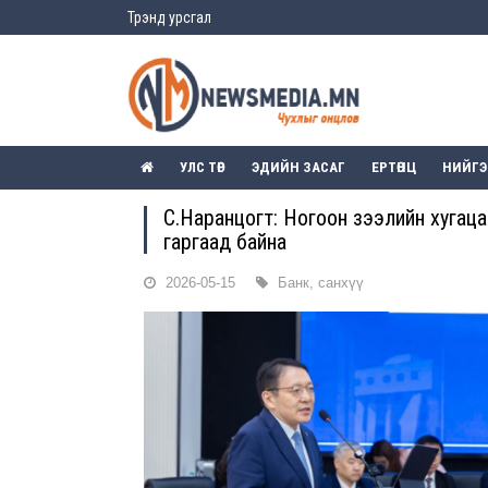
Трэнд урсгал
УЛС ТӨР
ЭДИЙН ЗАСАГ
ЕРТӨНЦ
НИЙГ
С.Наранцогт: Ногоон зээлийн хугаца
гаргаад байна
2026-05-15
Банк, санхүү