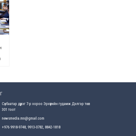
Өнөөдрийн онч үг
2026-08-5
Энэ сарын 15-наас эхлэн
замын хөдөлгөөнд өөрчлөлт
орно
2026-08-4
н
н
С.Бямбацогт: Иргэд,
бизнес эрхлэгчдэд
хүрсэн өгөөжөөрөө ажлаа үнэлж,
хэрэгжилтээ тайлагнадаг
байх ёстой
2026-08-4
Г
Улсын онцгой комисс
өвөлжилтийн бэлтгэл,
Сүхбаатар дүүрэг 7-р хороо Эрхүүгийн гудамж Дэлгэр төв
бэлэн байдлыг хангах
301 тоот
чиглэлээр хуралдлаа
newsmedia.mn@gmail.com
2026-07-30
+976 9918-9748, 9913-0782, 8842-1818
Баян-Өлгийн дараагийн