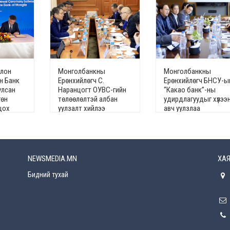
олон
Монголбанкны
Монголбанкны
н Банк
Ерөнхийлөгч С.
Ерөнхийлөгч БНСУ-ы
улсан
Наранцогт ОУВС-гийн
“Какао банк”-ны
гөн
төлөөлөлтэй албан
удирдлагуудыг хүлээ
цох
уулзалт хийлээ
авч уулзлаа
 ерөнхий
аа
NEWSMEDIA.MN
ХАЯ
Бидний тухай