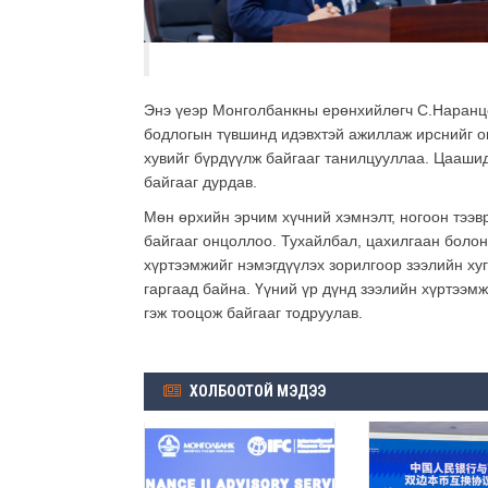
Энэ үеэр Монголбанкны ерөнхийлөгч С.Наранцо
бодлогын түвшинд идэвхтэй ажиллаж ирснийг о
хувийг бүрдүүлж байгааг танилцууллаа. Цаашид 
байгааг дурдав.
Мөн өрхийн эрчим хүчний хэмнэлт, ногоон тээв
байгааг онцоллоо. Тухайлбал, цахилгаан болон
хүртээмжийг нэмэгдүүлэх зорилгоор зээлийн ху
гаргаад байна. Үүний үр дүнд зээлийн хүртээм
гэж тооцож байгааг тодруулав.
ХОЛБООТОЙ МЭДЭЭ