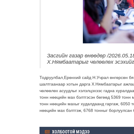
Засгийн газар өнөөдөр /2026.05.
Х.Нямбаатарыг чөлөөлөх эсэхийг
Тодруулбал,Ерөнхий сайд Н.Учрал өнгөрсөн бям
шалтгаанаар хотын дарга Х.Нямбаатарыг ажлаа
чөлөөлөх асуудлыг хэлэлцэхээс гадна хуралда
тонн нөөцийн мах бэлтгэсэн бөгөөд 5369 тонн
тонн нөөцийн махыг худалдаанд гаргаж, 6050 т
нөөцийн мах бэлтгэж, 6768 тонныг борлуулсан 
ХОЛБООТОЙ МЭДЭЭ