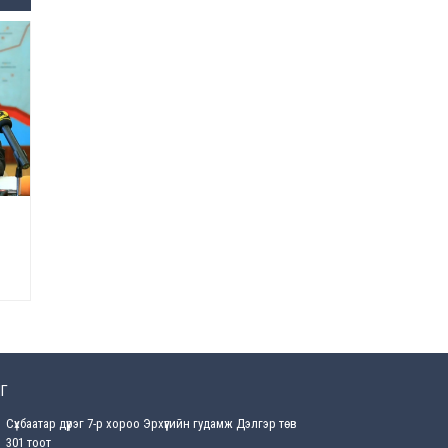
Өнөөдрийн онч үг
Өчигдөр
Энэ сарын 15-наас эхлэн
замын хөдөлгөөнд өөрчлөлт
орно
2026-08-4
С.Бямбацогт: Иргэд,
бизнес эрхлэгчдэд
хүрсэн өгөөжөөрөө ажлаа үнэлж,
хэрэгжилтээ тайлагнадаг
байх ёстой
2026-08-4
Улсын онцгой комисс
өвөлжилтийн бэлтгэл,
бэлэн байдлыг хангах
чиглэлээр хуралдлаа
Г
2026-07-30
Сүхбаатар дүүрэг 7-р хороо Эрхүүгийн гудамж Дэлгэр төв
Баян-Өлгийн дараагийн
301 тоот