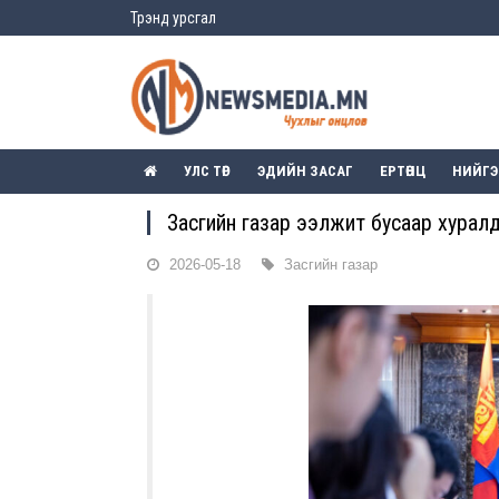
Трэнд урсгал
УЛС ТӨР
ЭДИЙН ЗАСАГ
ЕРТӨНЦ
НИЙГ
Засгийн газар ээлжит бусаар хурал
2026-05-18
Засгийн газар