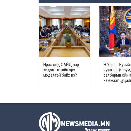
Ирэх онд САЙД нар
Н.Учрал: Бүсий
хэдэн төгрөгийн эрх
чуулган, форум
мэдэлтэй байх вэ?
салбарын ойн 
хэмжээг цуцал