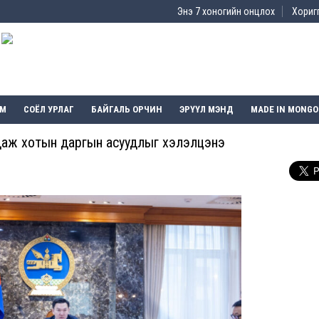
Энэ 7 хоногийн онцлох
Хоригг
ЭМ
СОЁЛ УРЛАГ
БАЙГАЛЬ ОРЧИН
ЭРҮҮЛ МЭНД
MADE IN MONGO
даж хотын даргын асуудлыг хэлэлцэнэ