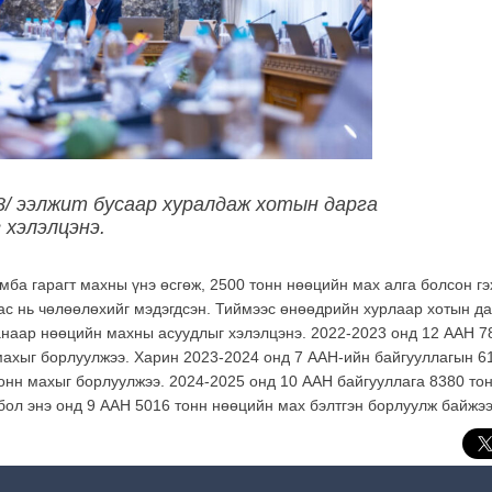
18/ ээлжит бусаар хуралдаж хотын дарга
 хэлэлцэнэ.
ба гарагт махны үнэ өсгөж, 2500 тонн нөөцийн мах алга болсон гэ
с нь чөлөөлөхийг мэдэгдсэн. Тиймээс өнөөдрийн хурлаар хотын да
анаар нөөцийн махны асуудлыг хэлэлцэнэ. 2022-2023 онд 12 ААН 7
 махыг борлуулжээ. Харин 2023-2024 онд 7 ААН-ийн байгууллагын 6
онн махыг борлуулжээ. 2024-2025 онд 10 ААН байгууллага 8380 то
бол энэ онд 9 ААН 5016 тонн нөөцийн мах бэлтгэн борлуулж байжээ