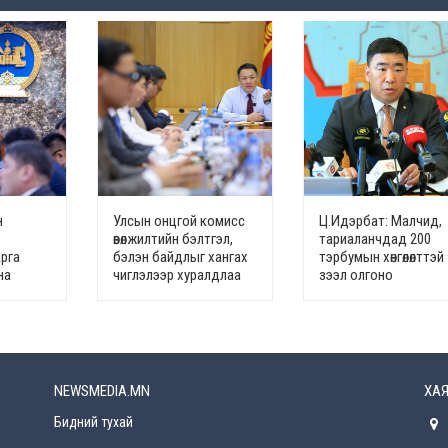
н
Улсын онцгой комисс
Ц.Идэрбат: Малчид,
,
өвөлжилтийн бэлтгэл,
тариаланчдад 200
арга
бэлэн байдлыг хангах
тэрбумын хөнгөлөлттэй
на
чиглэлээр хуралдлаа
зээл олгоно
NEWSMEDIA.MN
ХАЯ
Бидний тухай