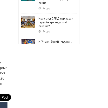
байна
Өчигдөр
Ирэх онд САЙД нар хэдэн
төгрөгийн эрх мэдэлтэй
байх вэ?
Өчигдөр
Н.Учрал: Бүсийн чуулган,
форум, салбарын ойн
арга хэмжээг цуцална
Өчигдөр
х
СОР17: Цэцэрлэг,
ргыг
сургуулийн бүртгэлд
өөрчлөлт орно
858
Өчигдөр
198
нн
УЕПГ: Биеэ үнэлэхийг
.
зохион байгуулж, хүн
худалдаалсан хэргүүдийг
шүүхэд шилжүүлжээ
Өчигдөр