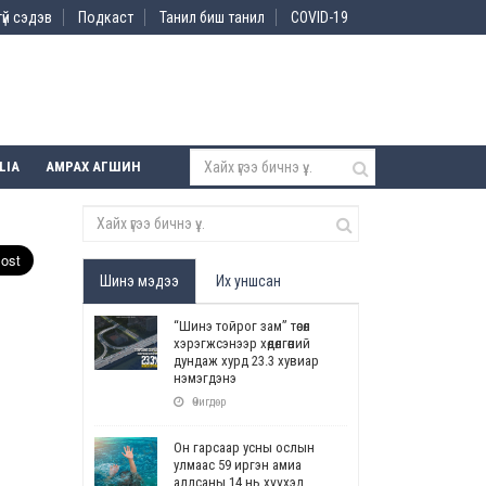
үй сэдэв
Подкаст
Танил биш танил
COVID-19
LIA
АМРАХ АГШИН
Шинэ мэдээ
Их уншсан
“Шинэ тойрог зам” төсөл
хэрэгжсэнээр хөдөлгөөний
дундаж хурд 23.3 хувиар
нэмэгдэнэ
Өчигдөр
Он гарсаар усны ослын
улмаас 59 иргэн амиа
алдсаны 14 нь хүүхэд