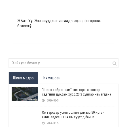
Э.Бат-Үүл: Энэ асуудлыг яагаад ч зүгээр өнгөрөөж
болохгүй…
Шинэ мэдээ
Их уншсан
“Шинэ тойрог зам” төсөл хэрэгжсэнээр
хөдөлгөөний дундаж хурд 23.3 хувиар нэмэгдэнэ
2026-08-5
Он гарсаар усны ослын улмаас 59 иргэн
амиа алдсаны 14 нь хүүхэд байна
2026-08-5