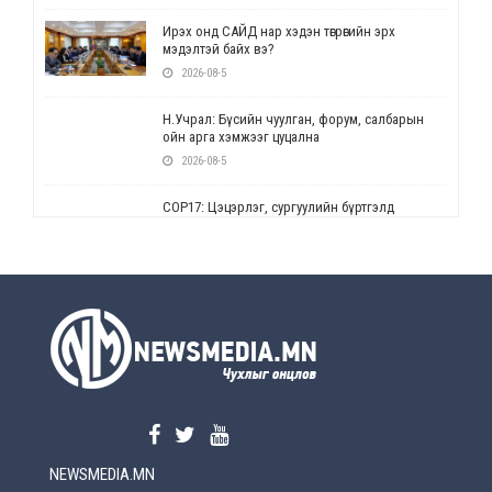
Ирэх онд САЙД нар хэдэн төгрөгийн эрх
мэдэлтэй байх вэ?
2026-08-5
Н.Учрал: Бүсийн чуулган, форум, салбарын
ойн арга хэмжээг цуцална
2026-08-5
СОР17: Цэцэрлэг, сургуулийн бүртгэлд
өөрчлөлт орно
2026-08-5
УЕПГ: Биеэ үнэлэхийг зохион байгуулж, хүн
худалдаалсан хэргүүдийг шүүхэд
шилжүүлжээ
2026-08-5
Өнөөдрийн онч үг
2026-08-5
NEWSMEDIA.MN
Энэ сарын 15-наас эхлэн замын хөдөлгөөнд