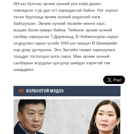
АН-ын бүлгээс эрчим хүчний үнэ хоёр дахин
нэмэгдсэн ч үр дүн огт харагдахгүй байна. Нэг хороог
татан буулгаад эрчим хүчний үндэсний нэгж
байгуулсан. Эрчим хүчний төсвийн мөнгө хаус,
машин болж хувирч байна. Тиймээс эрчим хүчний
салбар хариуцсан Т.Доржханд, Б.Чойжилсүрэн нарыг
огцруулах гарын үсгийг УИХ-ын гишүүн Ө.Шижирийн
нэр дээр цуглуулна. Энэ Засгийн газарт хариуцлага
тооцдог тогтолцоо алга гэжээ. Мөн эрчим хүчний
салбарын асуудлыг цогцоор шийдэх хэрэгтэй гэж
шаарджээ.
ХОЛБООТОЙ МЭДЭЭ