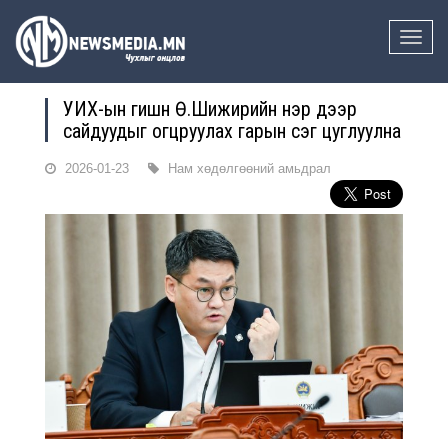
Toggle
naviga
УИХ-ын гишүүн Ө.Шижирийн нэр дээр
сайдуудыг огцруулах гарын үсэг цуглуулна
2026-01-23
Нам хөдөлгөөний амьдрал