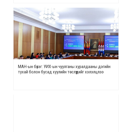
МАН-ын бүлэг: УИХ-ын чуулганы хуралдааны дэгийн
тухай болон бусад хуулийн төслүүдийг хэлэлцлээ