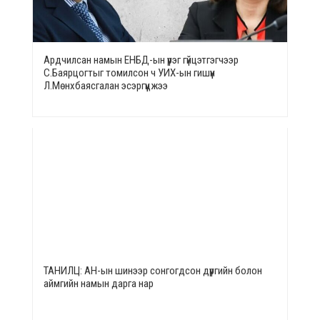
Ардчилсан намын ЕНБД-ын үүрэг гүйцэтгэгчээр
С.Баярцогтыг томилсон ч УИХ-ын гишүүн
Л.Мөнхбаясгалан эсэргүүцжээ
ТАНИЛЦ: АН-ын шинээр сонгогдсон дүүргийн болон
аймгийн намын дарга нар