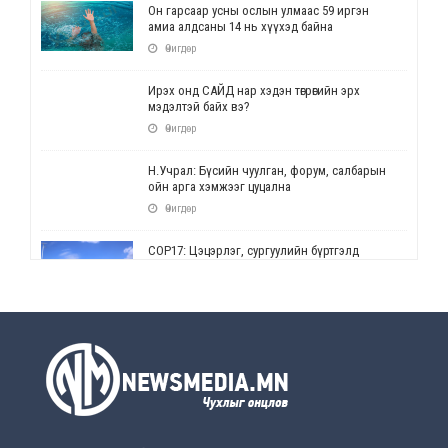
Он гарсаар усны ослын улмаас 59 иргэн
амиа алдсаны 14 нь хүүхэд байна
Өчигдөр
Ирэх онд САЙД нар хэдэн төгрөгийн эрх
мэдэлтэй байх вэ?
Өчигдөр
Н.Учрал: Бүсийн чуулган, форум, салбарын
ойн арга хэмжээг цуцална
Өчигдөр
СОР17: Цэцэрлэг, сургуулийн бүртгэлд
өөрчлөлт орно
Өчигдөр
УЕПГ: Биеэ үнэлэхийг зохион байгуулж, хүн
худалдаалсан хэргүүдийг шүүхэд
шилжүүлжээ
Өчигдөр
Өнөөдрийн онч үг