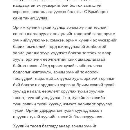
найдвартай эх үүсвэрийг бий болгох зайлшгүй
хэрэгцээ, шаардлага үүссэн болохыг С.Бямбацогт
сайд танилцуулав.
Эрчим хүчний тухай хуульд эрчим хүчний төслийг
сонгон шалгаруулах нөхцөлийг тодорхой зааж, эрчим
хүч нийлүүлэх үнэ, хэмжээ, эрчим хүчний эх үүсвэрийг
барих, өмчлөлийг төрд шилжүүлэхтэй холбоотой
харилцааг шалгуур үзүүлэлт болгон тогтоох замаар
хууль, эрх зүйн өөрчлөлтийг хийх шаардлагатай
байгаа гэлээ. Иймд эрчим хүчийг либералчлах
бодлогыг нэвтрүүлж, эрчим хүчний томоохон
төслүүдийг яаралтай эхлүүлэх хууль эрх зүйн орчныг
бий болгох шаардлагын хүрээнд Эрчим хүчний тухай
хуульд нэмэлт, өөрчлөлт оруулах тухай хуулийн
төсөл, түүнтэй уялдуулан Төр, хувийн хэвшлийн
түншлэлийн тухай хуульд нэмэлт, өөрчлөлт оруулах
тухай, Өрийн удирдлагын тухай хуульд нэмэлт
оруулах тухай хуулийн төслийг боловсруулжээ.
Хуулийн төсөл батлагдсанаар эрчим хүчийг