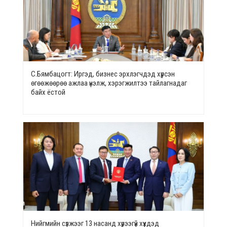
С.Бямбацогт: Иргэд, бизнес эрхлэгчдэд хүрсэн
өгөөжөөрөө ажлаа үнэлж, хэрэгжилтээ тайлагнадаг
байх ёстой
Нийгмийн сүлжээг 13 насанд хүрээгүй хүүхдэд