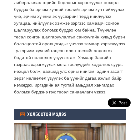
либералчлах төрийн бодлогыг хэрэгжүүлэх нөхцөл
бүрдэх ба эрчим хүчний төслийг эрчим хүч нийлүүлэх
үнэ, эрчим хүчний эх үүсвэрийг төрд нийлүүлэх
хугацаа, нийлүүлэх хэмжээ зэргээс хамаарч сонгон
шалгаруулах боломж бүрдэх юм байна. Түүнчлэн
төсөл сонгон шалгаруулалтыг санхүүгийн хувьд бүрэн
бололцоотой оролцогчдыг үнэлэх замаар хэрэгжүүлэх
тул эрчим хүчний гацсан олон төслийг хөдөлгөх
бодитой нөлөөлөл үзүүлэх аж. Улмаар Засгийн
газраас хэрэгжүүлэх мега төслүүдийг хөдөлгөх суурь
нөхцөл болж, цаашид улс орны нийгэм, эдийн засагт
эерэг нөлөөлөл үзүүлэх ба үүнийг дагаа ажлыг байр
нэмэгдэх, иргэдийн ая тухтай амьдрал хангагдах
боломж бүрдэнэ гэж төсөл санаачлагч үзжээ.
ХОЛБООТОЙ МЭДЭЭ