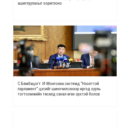
ашиглуулахыг хориглоно
С.Бямбацогт: И-Монголиа системд “Нээлттэй
парламент” цэсийг шинэчилсэнээр иргэд хууль
тогтоомжийн төсөлд санал өгөх эрхтэй болов