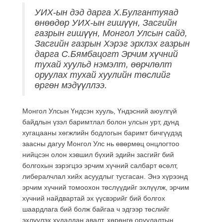
УИХ-ын дэд дарга Х.Булгантуяад
өнөөдөр УИХ-ын гишүүн, Засгийн
газрын гишүүн, Монгол Улсын сайд,
Засгийн газрын Хэрэг эрхлэх газрын
дарга С.Бямбацогт Эрчим хүчний
тухай хуульд нэмэлт, өөрчлөлт
оруулах тухай хуулийн төслийг
өргөн мэдүүллээ.
Монгол Улсын Үндсэн хууль, Үндэсний аюулгүй
байдлын үзэл баримтлал болон улсын урт, дунд
хугацааны хөгжлийн бодлогын баримт бичгүүдэд
заасны дагуу Монгол Улс нь өвөрмөц онцлогтоо
нийцсэн олон хэвшил бүхий эдийн засгийг бий
болгохын зэрэгцээ эрчим хүчний салбарт өсөлт,
либералчлал хийх асуудлыг тусгасан. Энэ хүрээнд
эрчим хүчний томоохон төслүүдийг эхлүүлж, эрчим
хүчний найдвартай эх үүсвэрийг бий болгох
шаардлага бий болж байгаа ч эдгээр төслийг
эхлүүлэх худалдан авалт, хөрөнгө оруулалтын