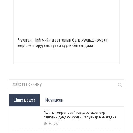
Чуулган: Нийгмийн даатгалын багц хуульд нэмэлт,
өөрчлөлт оруулах тухай хууль батлагдлаа
Шинэ мэдээ
Их уншсан
“Шинэ тойрог зам” төсөл хэрэгжсэнээр
хөдөлгөөний дундаж хурд 23.3 хувиар нэмэгдэнэ
Өчигдөр