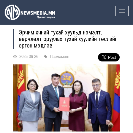
Toggle
naviga
Эрчим хүчний тухай хуульд нэмэлт,
өөрчлөлт оруулах тухай хуулийн төслийг
өргөн мэдүүлэв
2025-06-26
Парламент