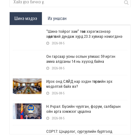
Шинэ мэдээ
Их уншсан
“Шинэ тойрог зам” төсөл хэрэгжсэнээр
хөдөлгөөний дундаж хурд 23.3 хувиар нэмэгдэнэ
2026-08-5
Он гарсаар усны ослын улмаас 59 иргэн
амиа алдсаны 14 нь хүүхэд байна
2026-08-5
Ирэх онд САЙД нар хэдэн төгрөгийн эрх
мэдэлтэй байх вэ?
2026-08-5
Н.Учрал: Бүсийн чуулган, форум, салбарын
ойн арга хэмжээг цуцална
2026-08-5
СОР17: Цэцэрлэг, сургуулийн бүртгэлд
өөрчлөлт орно