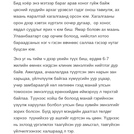
Бид хоёр энэ мэтээр бараг арав хоног гүйж байж
цөсний хүүдийн архаг үрэвсэл гэдэг онош тавиулж, ах
маань яаралтай хагалгаанд орсон юм. Хагалгааны
орон дээр хэвтэх хүртэлх оочер дугаар, ор хоног,
явдал суудлыг ярих ч юм биш. Ямар боловч ах маань
Улаанбаатарт сар орчим болоод, нийслэл хотоо
бараадсаных нэг ч гэсэн өвчнөөс саллаа гэсээр нутаг
буцсан юм.
Энэ уг нь тийм ч дээр үеийн түүх биш, ердөө 6-7
жилийн өмнөх нэгдсэн клиник эмнэлгийн нийтлэг дүр
байв. Ажилдаа, ачаалалдаа түүртсэн эмч нарын зан
харьцаа, үйлчлүүлж байгаа хүмүүсийн уур уцаар,
учир замбараагүй хөл хөлхөөн гээд манай улсын
томоохон эмнэлгүүд ерөнхийдөө иймэрхүү л төрхтэй
байлаа. Түүнээс хойш би болоод манай гэрийнхэн
үзүүлж харуулах болбол улсын биш хувийн эмнэлгийг
зорих болсон. Бүгд эрүүл мэндийн даатгал төлдөг
хэрнээ түүнийхээ үр ашгийг хүртсэн нь цөөн. Үүднээс
нь эхлээд үргэлжлэх таагүйхэн уур амьсгал, тавгүйхэн
үйлчилгээнээс халшраад л тэр.