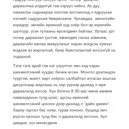
дарааллаа алдахгүй гэж хэрүүл хийнэ. Ах дүү,
хамаатан саднаараа зээглэж зогсчихоод л ядруухан
нэгнийг гадуурхаж бөөрөлхөнө. Чухамдаа эмнэлгийн
коридор, эмчийн өрөөний үүд хоёр бол эр зоригийн
шалгуур, үгэн тулааны өрсөлдөөн байлаа. Уртаас урт
оочер дараалал үүсгэж, өвчиндөө санаа зовиниж,
дараагийн ажлаа амжуулахыг яаран мэгдсэн хүмүүс
мэдээж аз жаргалтай, баяр баясгалантай зогсохгүй нь
тодорхой.
Тэгж тэгж арай гэж нэг үзүүлтэл эмч хэд хэдэн
шинжилгээний хуудас бичиж өгсөн. Монгол дээлэндээ
түүртэж, маягт, карт хоёроо салбайтал атгасан ахыгаа
дагуулсаар маргааш нь хар үүрээр дахиад л ирж
дараалалд зогсов. Хүн болгон 8.30-аас өмнө амжиж
хамрагдахын тулд шээс, цусны ерөнхий
шинжилгээний цонхон дээр дахиад л “дайн дажин”…
Хариу гартал бас хоёр, гурав хононо, буцаад эмч
рүүгээ орохын тулд бас л дараалалд зогсоно, бүл
цөөднө, хүч мөхөсдөнө.