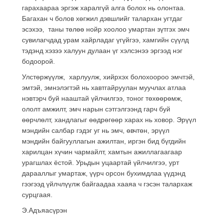
гарахаараа эргэж харалгүй алга болох нь олонтаа.
Багахан ч болов хөгжил дэвшлийг талархан угтдаг
эсэхээ, таны төлөө нойр хоолоо умартан зүтгэх эмч
сувилагчдад урам хайрладаг үгүйгээ, хамгийн сүүлд
тэдэнд хэзээ халуун дулаан үг хэлсэнээ эргээд нэг
бодоорой.
Улстөржүүлж, харлуулж, хийрхэх болохоороо эмчтэй,
эмтэй, эмнэлэгтэй нь хавтгайруулан муучлах атлаа
нэвтэрч буй нааштай үйлчилгээ, тоног төхөөрөмж,
ололт амжилт, эмч нарын сэтгэлгээнд гарч буй
өөрчлөлт, хандлагыг өөдрөгөөр харах нь ховор. Эрүүл
мэндийн салбар гэдэг уг нь эмч, өвчтөн, эрүүл
мэндийн байгууллагын ажилтан, иргэн бид бүгдийн
харилцан хүчин чармайлт, хамтын ажиллагаагаар
урагшлах ёстой. Урьдын уцаартай үйлчилгээ, урт
дарааллыг умартаж, үүрч орсон бухимдлаа үүдэнд
гээгээд үйлчлүүлж байгаадаа хааяа ч гэсэн талархаж
сурцгаая.
Э.Адъяасүрэн