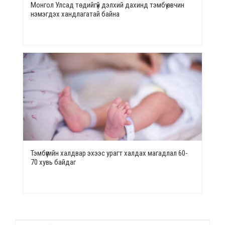
Монгол Улсад төдийгүй дэлхий дахинд тэмбүү өвчин
нэмэгдэх хандлагатай байна
Тэмбүүгийн халдвар эхээс урагт халдах магадлал 60-
70 хувь байдаг