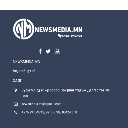
2026-08-5
УЕПГ: Биеэ үнэлэхийг зохион байгуулж, хүн
худалдаалсан хэргүүдийг шүүхэд
шилжүүлжээ
2026-08-5
Өнөөдрийн онч үг
2026-08-5
NEWSMEDIA.MN
Энэ сарын 15-наас эхлэн замын хөдөлгөөнд
өөрчлөлт орно
Бидний тухай
2026-08-4
ХАЯГ
С.Бямбацогт: Иргэд, бизнес эрхлэгчдэд
Сүхбаатар дүүрэг 7-р хороо Эрхүүгийн гудамж Дэлгэр төв 301
хүрсэн өгөөжөөрөө ажлаа үнэлж, хэрэгжилтээ
тайлагнадаг байх ёстой
тоот
2026-08-4
newsmedia.mn@gmail.com
+976 9918-9748, 9913-0782, 8842-1818
Улсын онцгой комисс өвөлжилтийн бэлтгэл,
бэлэн байдлыг хангах чиглэлээр хуралдлаа
2026-07-30