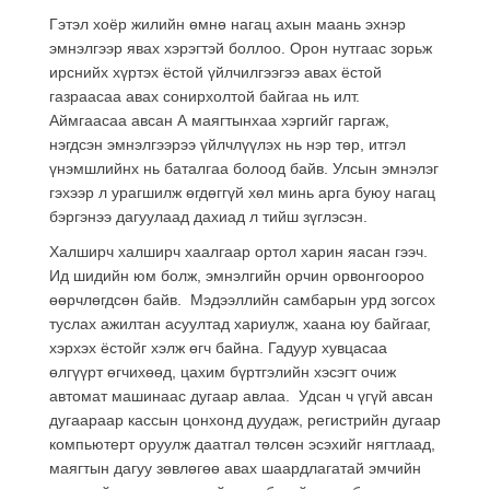
Гэтэл хоёр жилийн өмнө нагац ахын маань эхнэр
эмнэлгээр явах хэрэгтэй боллоо. Орон нутгаас зорьж
ирснийх хүртэх ёстой үйлчилгээгээ авах ёстой
газраасаа авах сонирхолтой байгаа нь илт.
Аймгаасаа авсан А маягтынхаа хэргийг гаргаж,
нэгдсэн эмнэлгээрээ үйлчлүүлэх нь нэр төр, итгэл
үнэмшлийнх нь баталгаа болоод байв. Улсын эмнэлэг
гэхээр л урагшилж өгдөггүй хөл минь арга буюу нагац
бэргэнээ дагуулаад дахиад л тийш зүглэсэн.
Халширч халширч хаалгаар ортол харин яасан гээч.
Ид шидийн юм болж, эмнэлгийн орчин орвонгоороо
өөрчлөгдсөн байв. Мэдээллийн самбарын урд зогсох
туслах ажилтан асуултад хариулж, хаана юу байгааг,
хэрхэх ёстойг хэлж өгч байна. Гадуур хувцасаа
өлгүүрт өгчихөөд, цахим бүртгэлийн хэсэгт очиж
автомат машинаас дугаар авлаа. Удсан ч үгүй авсан
дугаараар кассын цонхонд дуудаж, регистрийн дугаар
компьютерт оруулж даатгал төлсөн эсэхийг нягтлаад,
маягтын дагуу зөвлөгөө авах шаардлагатай эмчийн