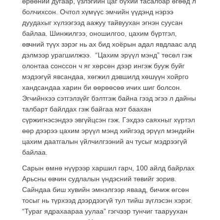
өрөөний дугаар, үзлэгийн цаг бүхий тасалбар өгөөд л
болчихсон. Очтол хүмүүс эмчийн үүдэнд нэрээ
дуудахыг хүлээгээд аажуу тайвуухан эгнэн суусан
байлаа. Шинжилгээ, оношилгоо, цахим бүртгэл,
өвчний түүх зэрэг нь ах бид хоёрын адал явдлаас алд
дэлмээр урагшилжээ. “Цахим эрүүл мэнд” төсөл гэж
олонтаа сонссон ч яг хөрсөн дээр ингэж бууж буйг
мэдээгүй явсандаа, хөгжил дэвшилд хөшүүн хойрго
хандсандаа харин би өөрөөсөө ичих шиг болсон.
Эгчийнхээ сэтгэлзүйг бэлтгэж байна гээд эгээ л дайны
талбарт байлдах гэж байгаа мэт баахан
сүржигнэсэндээ эвгүйцсэн гэж. Гэхдээ саяхныг хүртэл
өөр дээрээ цахим эрүүл мэнд хийгээд эрүүл мэндийн
цахим даатгалын үйлчилгээний ач тусыг мэдрээгүй
байлаа.
Сарын өмнө нүүрээр харшил гарч, 100 айлд байрлах
Арьсны өвчин судлалын үндэсний төвийг зорив.
Сайндаа биш хувийн эмнэлгээр яваад, бичиж өгсөн
тосыг нь түрхээд дээрдээгүй тул тийш зүглэсэн хэрэг.
“Тураг ядрахаараа уулаа” гэгчээр тунчиг тааруухан