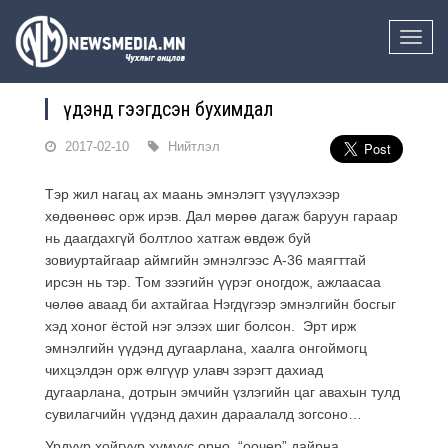
Toggle
naviga
Үүдэнд гээгдсэн бухимдал
2017-02-10
Нийтлэл
Тэр жил нагац ах маань эмнэлэгт үзүүлэхээр
хөдөөнөөс орж ирэв. Дал мөрөө дагаж баруун гараар
нь даагдахгүй болтлоо хатгаж өвдөж буй
зовиуртайгаар аймгийн эмнэлгээс А-36 маягттай
ирсэн нь тэр. Том зээгийн үүрэг оногдож, ажлаасаа
чөлөө аваад би ахтайгаа Нэгдүгээр эмнэлгийн босгыг
хэд хоног ёстой нэг элээх шиг болсон. Эрт ирж
эмнэлгийн үүдэнд дугаарлана, хаалга онгоймогц
чихцэлдэн орж өлгүүр улавч зэрэгт дахиад
дугаарлана, дотрын эмчийн үзлэгийн цаг авахын тулд
сувилагчийн үүдэнд дахин дараалалд зогсоно…
Урдуур хойгуур хүмүүс орно, “оочер” дайрна,