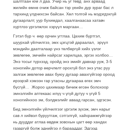
шалтгаан юм л даа. Учир нь уг төвд анх арваад
жилийн өмнө очиж байсан тэр үеийн дүр зураг бас л
тархинд үлдчихсэн байсан. Хөл толгой нь мэдэгдэхгүй
дугаарлалт, уур бухимдал, хаалганаасаа хатавч
хүртлээ үргэлжлэх хэрүүл маргаан…
Гэтэл бүр ч өөр орчин угтлаа. Цахим бүртгэл,
шуурхай үйлчилгээ, эмх цэгцтэй дараалал, эрүүл
мэндийн даатгалаар үнэ төлбөргүй хийх үзлэг
зөвлөгөө, эмчийн найрсаг харилцаа, эргэх холбоо…
Энэ тосыг түрхээд, оройд энэ эмийг давхар ууж, 3-5
хоногийн дотор өөрчлөлт орохгүй бол энэ утас руу
залгаж зөвлөгөө авах буюу дугаар авахгүйгээр ороод
ирээрэй хэмээн гар утасны дугаараа өгөх эмч
бүсгүй… Жороо цахимаар бичиж өгсөн болохоор
эмнэлгийн аптекаас илүү ч үгүй дутуу ч үгүй 5
хоногийнхоо эм, бэлдмэлийг аваад гарсан, эдгэсэн.
Бид эмнэлгийн үйлчилгээг үргэлж зүхэж, эмч нарыг
сав л хийвэл буруутгаж, сэтгэлгүй, хайхрамжгүйгээр
нь дууддаг атлаа өвдөж зовохын цагт өөр хандах
газаргүй болж эднийгээ л барааддаг. Эдгээд