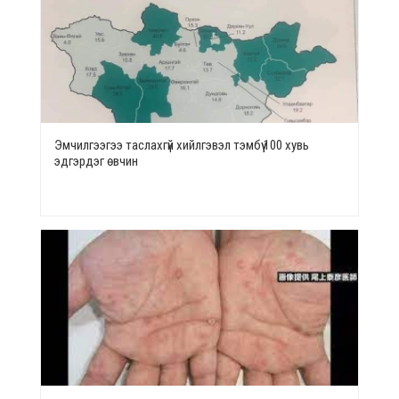
Эмчилгээгээ таслахгүй хийлгэвэл тэмбүү 100 хувь
эдгэрдэг өвчин