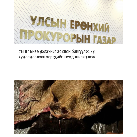
УЕПГ: Биеэ үнэлэхийг зохион байгуулж, хүн
худалдаалсан хэргүүдийг шүүхэд шилжүүлжээ