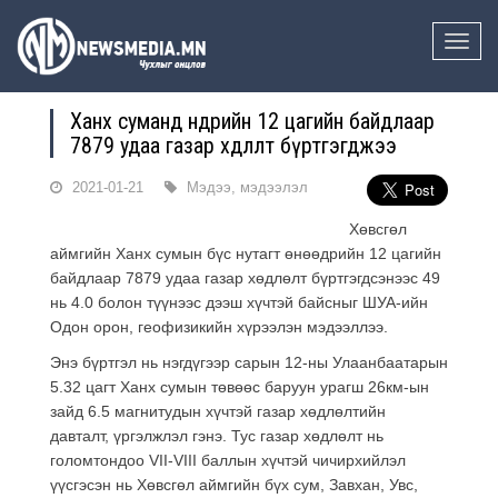
Toggle
naviga
Ханх суманд өнөөдрийн 12 цагийн байдлаар
7879 удаа газар хөдлөлт бүртгэгджээ
2021-01-21
Мэдээ, мэдээлэл
Хөвсгөл
аймгийн Ханх сумын бүс нутагт өнөөдрийн 12 цагийн
байдлаар 7879 удаа газар хөдлөлт бүртгэгдсэнээс 49
нь 4.0 болон түүнээс дээш хүчтэй байсныг ШУА-ийн
Одон орон, геофизикийн хүрээлэн мэдээллээ.
Энэ бүртгэл нь нэгдүгээр сарын 12-ны Улаанбаатарын
5.32 цагт Ханх сумын төвөөс баруун урагш 26км-ын
зайд 6.5 магнитудын хүчтэй газар хөдлөлтийн
давталт, үргэлжлэл гэнэ. Тус газар хөдлөлт нь
голомтондоо VII-VIII баллын хүчтэй чичирхийлэл
үүсгэсэн нь Хөвсгөл аймгийн бүх сум, Завхан, Увс,