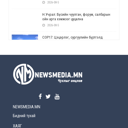
2026-08-5
Н.Учрал: Бүсийн чуулган, форум, салбарын
ойн арга хэмжээг цуцална
2026-08-5
СОР17: Цэцэрлэг, сургуулийн бүртгэлд
өөрчлөлт орно
2026-08-5
УЕПГ: Биеэ үнэлэхийг зохион байгуулж, хүн
худалдаалсан хэргүүдийг шүүхэд
шилжүүлжээ
2026-08-5
Өнөөдрийн онч үг
2026-08-5
NEWSMEDIA.MN
Энэ сарын 15-наас эхлэн замын хөдөлгөөнд
өөрчлөлт орно
Бидний тухай
2026-08-4
ХАЯГ