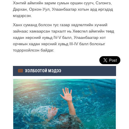
Хэнтий аймгийн зарим сумын оршин суугч, Сэлэнгэ,
Дархан, Орхон-Уул, Улаанбаатар хотын ард иргэдэд
мэдэрсэн.
Ханх суманд болсон тус газар хөдлөлтийн хүчний
зайнаас хамаарсан тархалт нь Хөвсгөл аймгийн төвд
хадан хөрсний хувьд IV-V балл, Улаанбаатар хот
орчмын хадан хөрсний хувьд III-IV балл болохыг
тодорхойлсон байдаг.
ХОЛБООТОЙ МЭДЭЭ