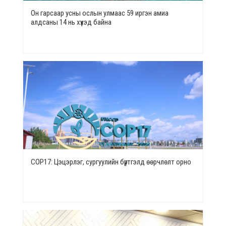
Он гарсаар усны ослын улмаас 59 иргэн амиа
алдсаны 14 нь хүүхэд байна
СОР17: Цэцэрлэг, сургуулийн бүртгэлд өөрчлөлт орно