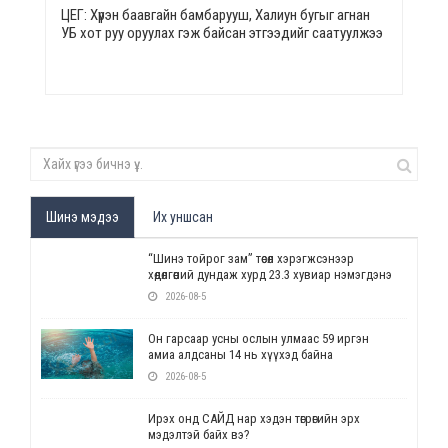
ЦЕГ: Хүрэн баавгайн бамбарууш, Халиун бугыг агнан
УБ хот руу оруулах гэж байсан этгээдийг саатуулжээ
Шинэ мэдээ
Их уншсан
“Шинэ тойрог зам” төсөл хэрэгжсэнээр
хөдөлгөөний дундаж хурд 23.3 хувиар нэмэгдэнэ
2026-08-5
Он гарсаар усны ослын улмаас 59 иргэн
амиа алдсаны 14 нь хүүхэд байна
2026-08-5
Ирэх онд САЙД нар хэдэн төгрөгийн эрх
мэдэлтэй байх вэ?