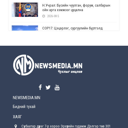
Н.Учрал: Бүсийн чуулган, форум, салбарын
ойн арга хэмжээг цуцална
2026-08-5
СОР17: Цэцэрлэг, сургуулийн бүртгэлд
өөрчлөлт орно
2026-08-5
УЕПГ: Биеэ үнэлэхийг зохион байгуулж, хүн
худалдаалсан хэргүүдийг шүүхэд
шилжүүлжээ
2026-08-5
Өнөөдрийн онч үг
2026-08-5
NEWSMEDIA.MN
Энэ сарын 15-наас эхлэн замын хөдөлгөөнд
өөрчлөлт орно
Бидний тухай
2026-08-4
ХАЯГ
С.Бямбацогт: Иргэд, бизнес эрхлэгчдэд
Сүхбаатар дүүрэг 7-р хороо Эрхүүгийн гудамж Дэлгэр төв 301
хүрсэн өгөөжөөрөө ажлаа үнэлж, хэрэгжилтээ