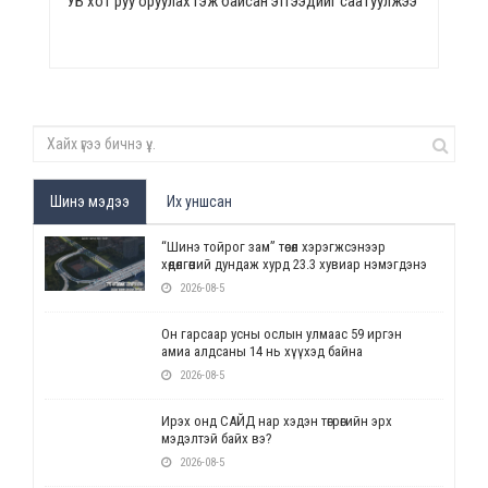
УБ хот руу оруулах гэж байсан этгээдийг саатуулжээ
Шинэ мэдээ
Их уншсан
“Шинэ тойрог зам” төсөл хэрэгжсэнээр
хөдөлгөөний дундаж хурд 23.3 хувиар нэмэгдэнэ
2026-08-5
Он гарсаар усны ослын улмаас 59 иргэн
амиа алдсаны 14 нь хүүхэд байна
2026-08-5
Ирэх онд САЙД нар хэдэн төгрөгийн эрх
мэдэлтэй байх вэ?
2026-08-5