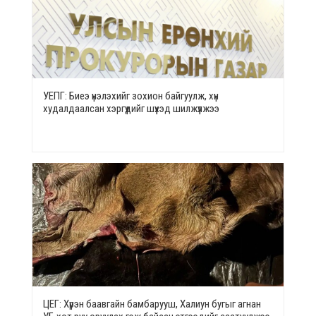
УЕПГ: Биеэ үнэлэхийг зохион байгуулж, хүн
худалдаалсан хэргүүдийг шүүхэд шилжүүлжээ
ЦЕГ: Хүрэн баавгайн бамбарууш, Халиун бугыг агнан