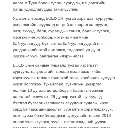
дарга А.Туяа болон тусгай сургууль, цэцэрлэгийн
багш, удирдлагуудад танилцуулав.
Уулзалтын эхэнд БСШУСЯ тусгай хэрэгцээт сургууль,
цэцэрлэгийн асуудалд онцгой анхаарал хандуулж,
эцэг, эхчүүд, багш, сурагчдын санал, бодлыг тусгаж,
мэргэжлийн холбоод, иргэний нийгмийн
байгууллагууд, бүх шатны байгууллагуудтай нягт,
уялдаа холбоотой ажиллаж, тодорхой үр дүнд
хүрэхийг хүсч байгаагаа илэрхийллээ.
БСШУС-ын сайдын тушаалд тусгай хэрэгцээт
сургууль, цэцэрлэгийн талаар ямар ажил хийж,
хэрэгжүүлэх талаар тодорхой зааж, холбогдох хүмүүст
үүрэг болгожээ. Тухайлбал, сувиллын цэцэрлэг,
яслийн 10 дугаар цогцолборын барилгын ажлыг
яаралтай эхлүүлэх, 29 дүгээр тусгай сургуульд
бэлтгэл бүлэг хичээллүүлэх асуудлыг судалж, ирэх
сард багтааж шийдвэрлэх, сургалтын хэрэглэгдэхүүн,
ном, сурах бичгийн зардлыг сургуулийн төсөвт 2018
оноос эхлэн тусгаж, хууль, тогтоомжид нийцүүлэн
өөрсдөө худалдан авах боломжийг бүрдүүлэх зэрэг