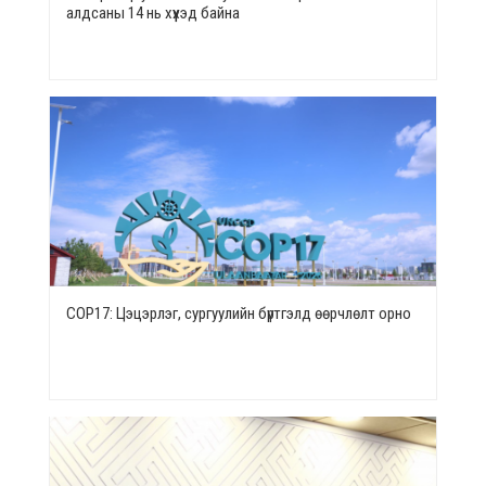
алдсаны 14 нь хүүхэд байна
СОР17: Цэцэрлэг, сургуулийн бүртгэлд өөрчлөлт орно