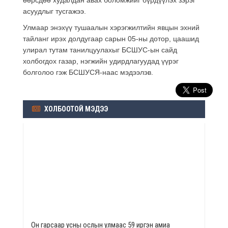
асуудлыг тусгажээ.
Улмаар энэхүү тушаалын хэрэгжилтийн явцын эхний
тайланг ирэх долдугаар сарын 05-ны дотор, цаашид
улирал тутам танилцуулахыг БСШУС-ын сайд
холбогдох газар, нэгжийн удирдлагуудад үүрэг
болголоо гэж БСШУСЯ-наас мэдээлэв.
ХОЛБООТОЙ МЭДЭЭ
Он гарсаар усны ослын улмаас 59 иргэн амиа