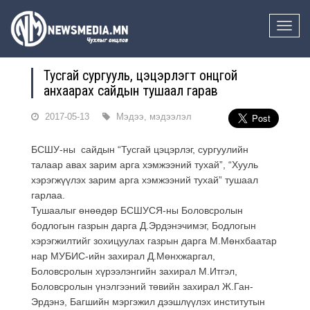
Toggle
naviga
Тусгай сургууль, цэцэрлэгт онцгой
анхаарах сайдын тушаал гарав
2017-05-13
Мэдээ, мэдээлэл
БСШУ-ны сайдын “Тусгай цэцэрлэг, сургуулийн
талаар авах зарим арга хэмжээний тухай”, “Хууль
хэрэгжүүлэх зарим арга хэмжээний тухай” тушаал
гарлаа.
Тушаалыг өнөөдөр БСШУСЯ-ны Боловсролын
бодлогын газрын дарга Д.Эрдэнэчимэг, Бодлогын
хэрэгжилтийг зохицуулах газрын дарга М.Мөнхбаатар
нар МУБИС-ийн захирал Д.Мөнхжаргал,
Боловсролын хүрээлэнгийн захирал М.Итгэл,
Боловсролын үнэлгээний төвийн захирал Ж.Ган-
Эрдэнэ, Багшийн мэргэжил дээшлүүлэх институтын