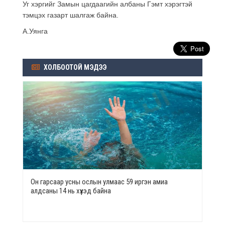
Уг хэргийг Замын цагдаагийн албаны Гэмт хэрэгтэй
тэмцэх газарт шалгаж байна.
А.Уянга
ХОЛБООТОЙ МЭДЭЭ
Он гарсаар усны ослын улмаас 59 иргэн амиа
алдсаны 14 нь хүүхэд байна