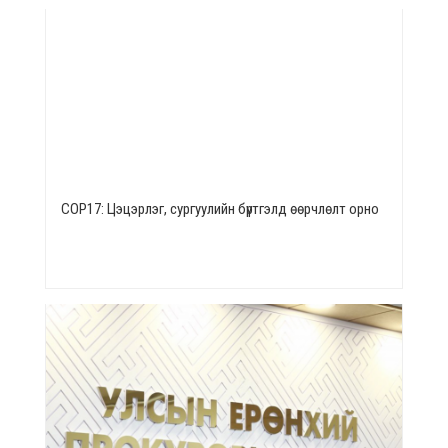
СОР17: Цэцэрлэг, сургуулийн бүртгэлд өөрчлөлт орно