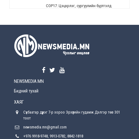
СОР17: Цэцэрлэг, сургуулийн бүртгэлд
өөрчлөлт орно
2026-08-5
УЕПГ: Биеэ үнэлэхийг зохион байгуулж, хүн
худалдаалсан хэргүүдийг шүүхэд
шилжүүлжээ
2026-08-5
Өнөөдрийн онч үг
2026-08-5
NEWSMEDIA.MN
Энэ сарын 15-наас эхлэн замын хөдөлгөөнд
өөрчлөлт орно
Бидний тухай
2026-08-4
ХАЯГ
С.Бямбацогт: Иргэд, бизнес эрхлэгчдэд
Сүхбаатар дүүрэг 7-р хороо Эрхүүгийн гудамж Дэлгэр төв 301
хүрсэн өгөөжөөрөө ажлаа үнэлж, хэрэгжилтээ
тайлагнадаг байх ёстой
тоот
2026-08-4
newsmedia.mn@gmail.com
+976 9918-9748, 9913-0782, 8842-1818
Улсын онцгой комисс өвөлжилтийн бэлтгэл,