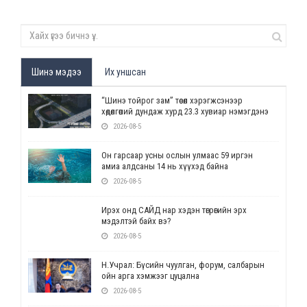
Шинэ мэдээ
Их уншсан
“Шинэ тойрог зам” төсөл хэрэгжсэнээр
хөдөлгөөний дундаж хурд 23.3 хувиар нэмэгдэнэ
2026-08-5
Он гарсаар усны ослын улмаас 59 иргэн
амиа алдсаны 14 нь хүүхэд байна
2026-08-5
Ирэх онд САЙД нар хэдэн төгрөгийн эрх
мэдэлтэй байх вэ?
2026-08-5
Н.Учрал: Бүсийн чуулган, форум, салбарын
ойн арга хэмжээг цуцална
2026-08-5