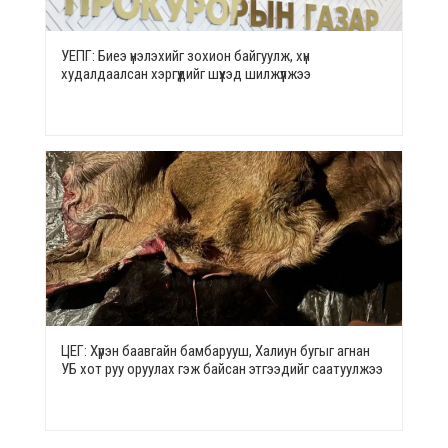
УЕПГ: Биеэ үнэлэхийг зохион байгуулж, хүн
худалдаалсан хэргүүдийг шүүхэд шилжүүлжээ
ЦЕГ: Хүрэн баавгайн бамбарууш, Халиун бугыг агнан
УБ хот руу оруулах гэж байсан этгээдийг саатуулжээ