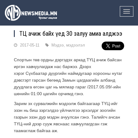
Toggle
naviga
ТҮЦ ачиж байх үед 30 залуу амиа алджээ
2017-05-11
Мэдээ, мэдээлэл
Спортын төв ордны дэргэдэх аркад ТҮЦ ачиж байсан
иргэн хавчуулагдаж нас баржээ. Дээрх
хэрэг Сүхбаатар дүүргийн наймдугаар хорооны нутаг
дэвсгэрт гарсан бөгөөд Замын цагдаагийн албанд
дуудлага өгсөн цаг нь мягмар гараг /2017.05.09/-ийн
шөнийн 01:00 цагийн орчимд гэнэ.
Зарим эх сурвалжийн мэдээлж байгаагаар ТҮЦ-ийг
эзэн нь биш зэргэлдээ үйлчилгээ эрхэлдэг зоогийн
газрын эзэн дур мэдэн ачуулсан гэнэ. Талийгч ачсан
ТҮЦ-ний дээр сууж явснаас хавчуулагдсан гэж
таамаглаж байгаа аж.