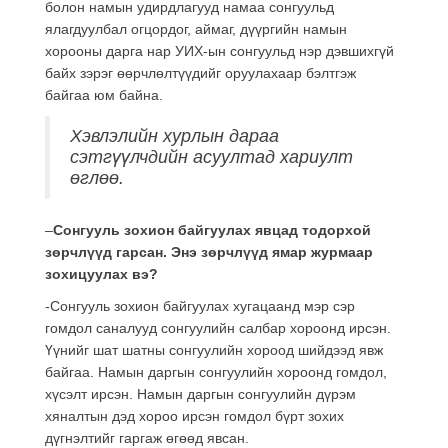
болон намын удирдлагууд намаа сонгуульд
ялагдуулбал огцордог, аймаг, дүүргийн намын
хорооны дарга нар УИХ-ын сонгуульд нэр дэвшихгүй
байх зэрэг өөрчлөлтүүдийг оруулахаар бэлтгэж
байгаа юм байна.
Хэвлэлийн хурлын дараа
сэтгүүлчдийн асуултад хариулт
өглөө.
–
Сонгууль зохион байгуулах явцад тодорхой
зөрчлүүд гарсан. Энэ зөрчлүүд ямар журмаар
зохицуулах вэ?
-Сонгууль зохион байгуулах хугацаанд мэр сэр
гомдол саналууд сонгуулийн салбар хороонд ирсэн.
Үүнийг шат шатны сонгуулийн хороод шийдээд явж
байгаа. Намын даргын сонгуулийн хороонд гомдол,
хүсэлт ирсэн. Намын даргын сонгуулийн дүрэм
хяналтын дэд хороо ирсэн гомдол бүрт зохих
дүгнэлтийг гаргаж өгөөд явсан.