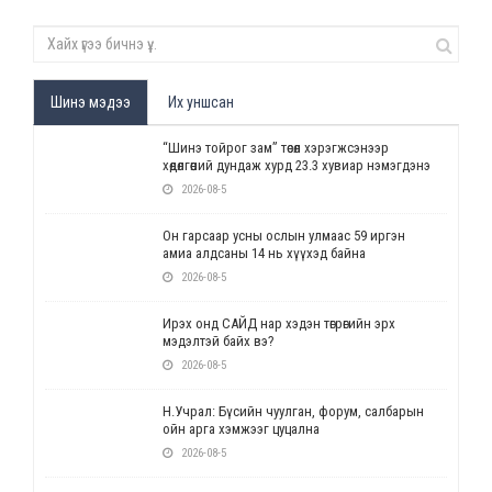
Шинэ мэдээ
Их уншсан
“Шинэ тойрог зам” төсөл хэрэгжсэнээр
хөдөлгөөний дундаж хурд 23.3 хувиар нэмэгдэнэ
2026-08-5
Он гарсаар усны ослын улмаас 59 иргэн
амиа алдсаны 14 нь хүүхэд байна
2026-08-5
Ирэх онд САЙД нар хэдэн төгрөгийн эрх
мэдэлтэй байх вэ?
2026-08-5
Н.Учрал: Бүсийн чуулган, форум, салбарын
ойн арга хэмжээг цуцална
2026-08-5