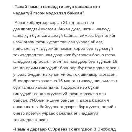
-Танай намын нэлээд гишүүн саналаа өгч
чадаагүй гэсэн мэдээлэл байсан?
-Арванхоёрдугаар сарын 21-нд таван нэр
дэвшигчидтэй уулзсан. Анхан дунд шатны намууд
шинэ хүн бүртгэж авахгүй байна, тиймээс бүртгэлийг
нээж өгөөч гэсэн хүсэлт тавьсан учраас аймаг,
нийслэл, сум, дүүргийн намын хороо бүртгүүлээгүй
тохиолдолд төв нам дээр ирж бүртгүүлж болно гэсэн
шийдвэр гаргасан. Гэтэл төв нам дээр бүртгүүлсэн 16
мянга орчим гишүүдийг бөөнөөр бүртгэх явдал гарсан
учраас бүгдийг нь хүчингүй болгох шийдвэр гаргасан.
Өнөөдрөөс эхлээд энэ 16 мянган гишүүд шинэчилсэн
бүртгэлдээ хамрагдана. Тодорхой нэр бүхий
гишүүдийг санал өгүүлээгүй гэсэн мэдээлэл явж
байсан. УИХ-ын гишүүн байсан ч, дарга байсан ч
анхан шатны байгууллага дээрээ бүртгүүлэх, өөрийн
биеэр ирээгүй учраас саналаа өгч чадаагүй
тохиолдол гарсан.
-Намын даргаар С.Эрдэнэ сонгогдвол З.Энхболд