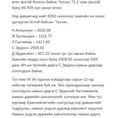
өгөх эрхтэй болсон байна. Үүнээс 71,2 хувь ирцтэй
буюу 85 939 хүн санал өгчээ.
Нэр дэвшигчид нийт 8350 онооноос хамгийн их оноог
цуглуулах ёстой байсан. Үүнээс,
Н.Алтанхуяг – 2033,08
Ж.Батзандан – 1110,77
Л.Гантөмөр – 1417,83
С.Эрдэнэ- 2928,92
Д.Эрдэнэбат – 857,22 оноог тус тус авсан байна.
Хамгийн өндөр оноо буюу 2928,92 оноогоор УИХ
дахь АН-ын бүлгийн дарга С.Эрдэнэ намын даргаар
сонгогдсон байна.
Тус нам VII Их хурлаа хоёрдугаар сарын 12-нд
хийхээр төлөвлөж буй аж. Энэ хуралдаанаар шинээр
сонгогдсон намын дарга С.Эрдэнийг батламжилж,
намын дүрмийн шинэчлэлийг хэлэлцэх юм. Мөн тус
хурлаар Ерөнхийлөгчийн сонгуульд нэр дэвшигчийг
тодруулах, намын үндсэн дүрэмд өөрчлөлт оруулна.
Намын үндсэн дүрмийн шинэчлэлээр намын дарга