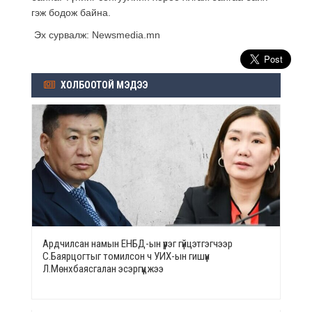
гэж бодож байна.
Эх сурвалж: Newsmedia.mn
ХОЛБООТОЙ МЭДЭЭ
Ардчилсан намын ЕНБД-ын үүрэг гүйцэтгэгчээр
С.Баярцогтыг томилсон ч УИХ-ын гишүүн
Л.Мөнхбаясгалан эсэргүүцжээ