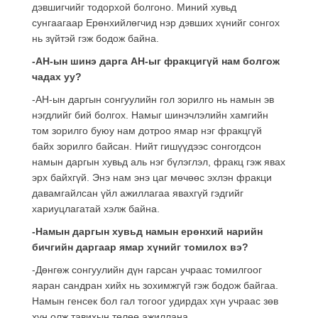
дэвшигчийг тодорхой болгоно. Миний хувьд
сунгаагаар Ерөнхийлөгчид нэр дэвших хүнийг сонгох
нь зүйтэй гэж бодож байна.
-АН-ын шинэ дарга АН-ыг фракцигүй нам болгож
чадах уу?
-АН-ын даргын сонгуулийн гол зорилго нь намын эв
нэгдлийг бий болгох. Намыг шинэчлэлийн хамгийн
том зорилго буюу нам дотроо ямар нэг фракцгүй
байх зорилго байсан. Нийт гишүүдээс сонгогдсон
намын даргын хувьд аль нэг бүлэглэл, фракц гэж явах
эрх байхгүй. Энэ нам энэ цаг мөчөөс эхлэн фракци
давамгайлсан үйл ажиллагаа явахгүй гэдгийг
хариуцлагатай хэлж байна.
-Намын даргын хувьд намын ерөнхий нарийн
бичгийн даргаар ямар хүнийг томилох вэ?
-Дөнгөж сонгуулийн дүн гарсан учраас томилгоог
яаран сандран хийх нь зохимжгүй гэж бодож байгаа.
Намын генсек бол гал тогоог удирдах хүн учраас зөв
хүн олж тавихын төлөө ажиллана.