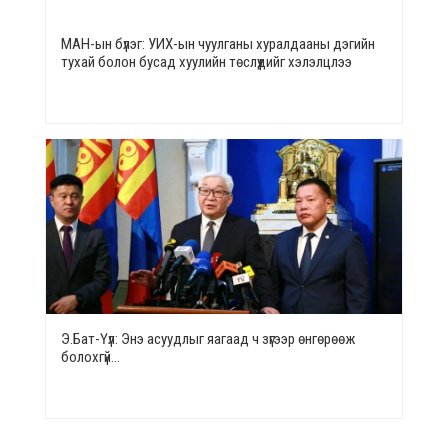
МАН-ын бүлэг: УИХ-ын чуулганы хуралдааны дэгийн
тухай болон бусад хуулийн төслүүдийг хэлэлцлээ
Э.Бат-Үүл: Энэ асуудлыг яагаад ч зүгээр өнгөрөөж
болохгүй…