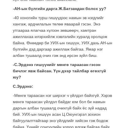
-АН-ын бүлгийн дарга Ж.Батзандан болох уу?
-40 хоногийн турш гишүүдээс намын эв нэгдлийг
хангаж, ардчилалын төлөө яваарай гэсэн. Энэ
утгаараа ялагчаа хүлээн зөвшөөрч, хамтран
ажиллахаа илэрхийлж хэвлэлийн хуралд оролцож
байна. Өнөөдөр би УИХ-ын гишүүн, УИХ дахь АН-ын
бүлгийн дэд даргаар ажиллаж байгаа. Ямар нэг
албан тушаалд очих гэж энд ирсэн зүйл биш.
-С.Эрдэнэ гишүүнийг мөнгө тараасан гэсэн
бичлэг явж байсан. Үүн дээр тайлбар өгөхгүй
юу?
С.Эрдэнэ:
-Мөнгө тараасан нэг ширхэг ч үйлдэл байхгүй. Хэрэв
мөнгө тараасан үйлдэл байдаг юм бол би намын
даргын албан тушаалд очихгүй байх ёс зүй надад
бий. УИХ-ын гишүүн асан Ц.Оюунгэрэл зохион
байгуулалттайгаар энэ үйлдлийг хийсэн гэж бодож
байна. Үүнийг сонгуулийн хороо ялгаж байгаа байх