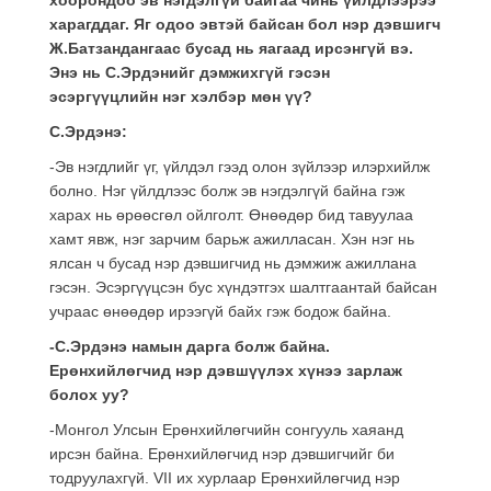
харагддаг. Яг одоо эвтэй байсан бол нэр дэвшигч
Ж.Батзандангаас бусад нь яагаад ирсэнгүй вэ.
Энэ нь С.Эрдэнийг дэмжихгүй гэсэн
эсэргүүцлийн нэг хэлбэр мөн үү?
С.Эрдэнэ:
-Эв нэгдлийг үг, үйлдэл гээд олон зүйлээр илэрхийлж
болно. Нэг үйлдлээс болж эв нэгдэлгүй байна гэж
харах нь өрөөсгөл ойлголт. Өнөөдөр бид тавуулаа
хамт явж, нэг зарчим барьж ажилласан. Хэн нэг нь
ялсан ч бусад нэр дэвшигчид нь дэмжиж ажиллана
гэсэн. Эсэргүүцсэн бус хүндэтгэх шалтгаантай байсан
учраас өнөөдөр ирээгүй байх гэж бодож байна.
-С.Эрдэнэ намын дарга болж байна.
Ерөнхийлөгчид нэр дэвшүүлэх хүнээ зарлаж
болох уу?
-Монгол Улсын Ерөнхийлөгчийн сонгууль хаяанд
ирсэн байна. Ерөнхийлөгчид нэр дэвшигчийг би
тодруулахгүй. VII их хурлаар Ерөнхийлөгчид нэр