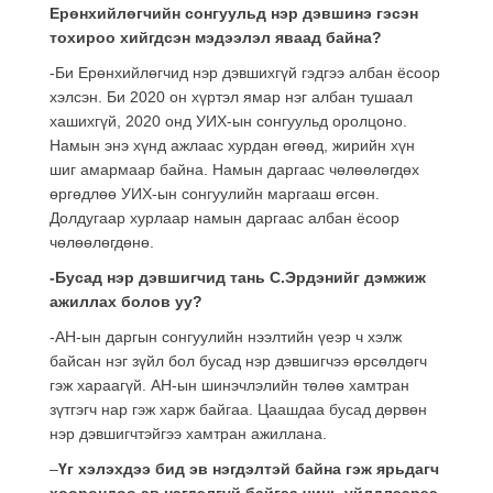
Ерөнхийлөгчийн сонгуульд нэр дэвшинэ гэсэн
тохироо хийгдсэн мэдээлэл яваад байна?
-Би Ерөнхийлөгчид нэр дэвшихгүй гэдгээ албан ёсоор
хэлсэн. Би 2020 он хүртэл ямар нэг албан тушаал
хашихгүй, 2020 онд УИХ-ын сонгуульд оролцоно.
Намын энэ хүнд ажлаас хурдан өгөөд, жирийн хүн
шиг амармаар байна. Намын даргаас чөлөөлөгдөх
өргөдлөө УИХ-ын сонгуулийн маргааш өгсөн.
Долдугаар хурлаар намын даргаас албан ёсоор
чөлөөлөгдөнө.
-Бусад нэр дэвшигчид тань С.Эрдэнийг дэмжиж
ажиллах болов уу?
-АН-ын даргын сонгуулийн нээлтийн үеэр ч хэлж
байсан нэг зүйл бол бусад нэр дэвшигчээ өрсөлдөгч
гэж хараагүй. АН-ын шинэчлэлийн төлөө хамтран
зүтгэгч нар гэж харж байгаа. Цаашдаа бусад дөрвөн
нэр дэвшигчтэйгээ хамтран ажиллана.
–
Үг хэлэхдээ бид эв нэгдэлтэй байна гэж ярьдагч
хоорондоо эв нэгдэлгүй байгаа чинь үйлдлээрээ