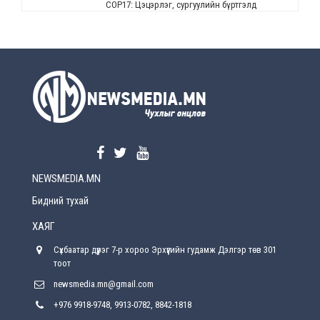
СОР17: Цэцэрлэг, сургуулийн бүртгэлд
өөрчлөлт орно
2026-08-5
УЕПГ: Биеэ үнэлэхийг зохион байгуулж, хүн
худалдаалсан хэргүүдийг шүүхэд
шилжүүлжээ
2026-08-5
Өнөөдрийн онч үг
2026-08-5
NEWSMEDIA.MN
Энэ сарын 15-наас эхлэн замын хөдөлгөөнд
өөрчлөлт орно
Бидний тухай
2026-08-4
ХАЯГ
С.Бямбацогт: Иргэд, бизнес эрхлэгчдэд
Сүхбаатар дүүрэг 7-р хороо Эрхүүгийн гудамж Дэлгэр төв 301
хүрсэн өгөөжөөрөө ажлаа үнэлж, хэрэгжилтээ
тайлагнадаг байх ёстой
тоот
2026-08-4
newsmedia.mn@gmail.com
+976 9918-9748, 9913-0782, 8842-1818
Улсын онцгой комисс өвөлжилтийн бэлтгэл,
бэлэн байдлыг хангах чиглэлээр хуралдлаа