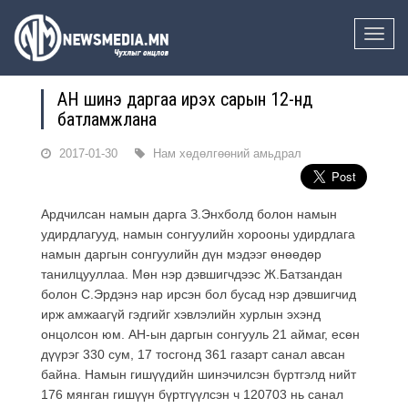
Toggle
naviga
АН шинэ даргаа ирэх сарын 12-нд
батламжлана
2017-01-30
Нам хөдөлгөөний амьдрал
Ардчилсан намын дарга З.Энхболд болон намын
удирдлагууд, намын сонгуулийн хорооны удирдлага
намын даргын сонгуулийн дүн мэдээг өнөөдөр
танилцууллаа. Мөн нэр дэвшигчдээс Ж.Батзандан
болон С.Эрдэнэ нар ирсэн бол бусад нэр дэвшигчид
ирж амжаагүй гэдгийг хэвлэлийн хурлын эхэнд
онцолсон юм. АН-ын даргын сонгууль 21 аймаг, есөн
дүүрэг 330 сум, 17 тосгонд 361 газарт санал авсан
байна. Намын гишүүдийн шинэчилсэн бүртгэлд нийт
176 мянган гишүүн бүртгүүлсэн ч 120703 нь санал