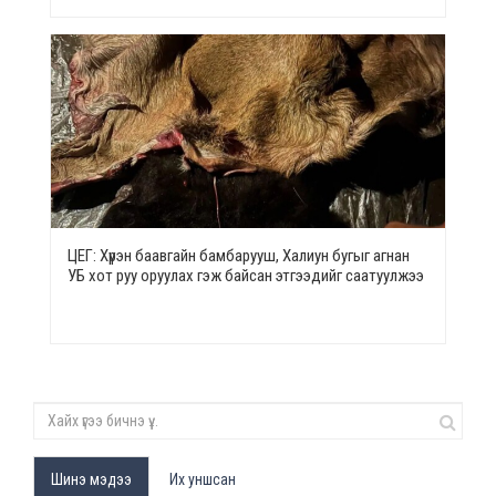
ЦЕГ: Хүрэн баавгайн бамбарууш, Халиун бугыг агнан
УБ хот руу оруулах гэж байсан этгээдийг саатуулжээ
Шинэ мэдээ
Их уншсан