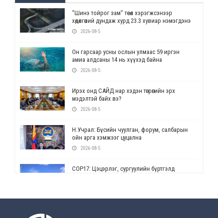
“Шинэ тойрог зам” төсөл хэрэгжсэнээр
хөдөлгөөний дундаж хурд 23.3 хувиар нэмэгдэнэ
2026-08-5
Он гарсаар усны ослын улмаас 59 иргэн
амиа алдсаны 14 нь хүүхэд байна
2026-08-5
Ирэх онд САЙД нар хэдэн төгрөгийн эрх
мэдэлтэй байх вэ?
2026-08-5
Н.Учрал: Бүсийн чуулган, форум, салбарын
ойн арга хэмжээг цуцална
2026-08-5
СОР17: Цэцэрлэг, сургуулийн бүртгэлд
өөрчлөлт орно
2026-08-5
УЕПГ: Биеэ үнэлэхийг зохион байгуулж, хүн
худалдаалсан хэргүүдийг шүүхэд