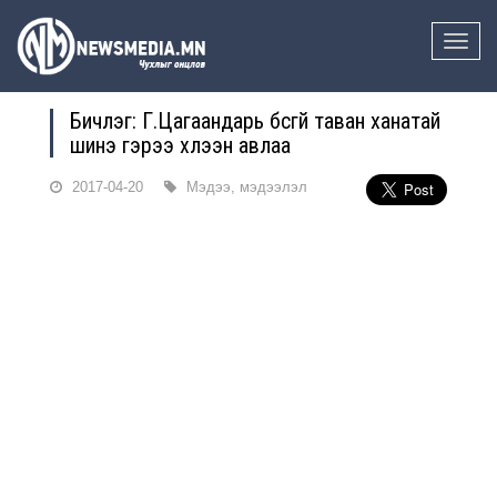
Toggle
naviga
Бичлэг: Г.Цагаандарь бүсгүй таван ханатай
шинэ гэрээ хүлээн авлаа
2017-04-20
Мэдээ, мэдээлэл