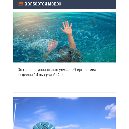
ХОЛБООТОЙ МЭДЭЭ
Он гарсаар усны ослын улмаас 59 иргэн амиа
алдсаны 14 нь хүүхэд байна