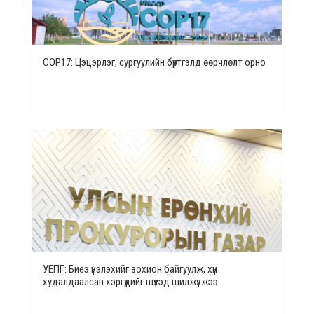
СОР17: Цэцэрлэг, сургуулийн бүртгэлд өөрчлөлт орно
УЕПГ: Биеэ үнэлэхийг зохион байгуулж, хүн
худалдаалсан хэргүүдийг шүүхэд шилжүүлжээ