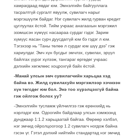
хамрагдаад явдаг юм. Эмнэлгийн байгууллага
тасралтгүй сургалт явуулж, сувилагч нарыг
мэргэшүүлж байдаг. Нэг сувилагч жилд гурван кредит
цуглуулах ёстой. Тийм учраас анагаахын мэргэжил
эзэмшсэн хүмүүс насаараа сурдаг гэдэг. Зарим
хүмүүс яасан сурч дуусдаггүй юм бэ гэдэг л юм.
Тэгэхээр нь “Таны төлөө л сурдаг юм шүү дээ” гэж
хариулдаг. Эмч хүн бусдыг эмчлэх, сувилах, эрүүл
байлгах үүрэг хүлээж, тангараг өргөдөг учраас
дэлхийн хөгжлөөс хоцрохгүй байх ёстой.
-Манай улсын эмч сувилагчийн харьцаа хэд
байна вэ. Жилд сувилахуйн мэргэжлээр хэчнээн
хүн төгсдөг юм бол. Энэ тоо хүрэлцэхгүй байна
гэж ойлгож болох уу?
-Эмнэлгийн тусламж үйлчилгээ гэж ерөнхийд нь
нэрлэдэг юм. Одоогийн байдлаар улсын хэмжээнд
дунджаар 1:1.2 харьцаатай байгаа. Өөрөөр хэлбэл,
нэг эмчид ойролцоогоор 1.2 сувилагч ногдож байна
гэсэн үг. Гэтэл дэлхий нийтийн стандартад нэг эмчид