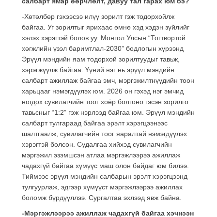
салбарт ямар өөрчлөлт, давуу тал гарах юм бэ?
-Хөтөлбөр гэхээсээ илүү зорилт гэж тодорхойлж
байгаа. Уг зорилтыг ярихаас өмнө хэд хэдэн зүйлийг
хэлэх хэрэгтэй болов уу. Монгол Улсын “Тогтвортой
хөгжлийн үзэл баримтлал-2030” бодлогын хүрээнд
Эрүүл мэндийн яам тодорхой зорилтуудыг тавьж,
хэрэгжүүлж байгаа. Үүний нэг нь эрүүл мэндийн
салбарт ажиллаж байгаа эмч, мэргэжилтнүүдийн тоон
харьцааг нэмэгдүүлэх юм. 2026 он гэхэд нэг эмчид
ногдох сувилагчийн тоог хоёр болгоно гэсэн зорилго
тавьсныг “1:2” гэж нэрлээд байгаа юм. Эрүүл мэндийн
салбарт тулгараад байгаа эрэлт хэрэгцээнээс
шалтгаалж, сувилагчийн тоог яаралтай нэмэгдүүлэх
хэрэгтэй болсон. Судалгаа хийхэд сувилагчийн
мэргэжил эзэмшсэн атлаа мэргэжлээрээ ажиллаж
чадахгүй байгаа хүмүүс маш олон байдаг юм билээ.
Тиймээс эрүүл мэндийн салбарын эрэлт хэрэгцээнд
тулгуурлаж, эдгээр хүмүүст мэргэжлээрээ ажиллах
боломж бүрдүүллээ. Сургалтаа эхлээд явж байна.
-Мэргэжлээрээ ажиллаж чадахгүй байгаа хэчнээн