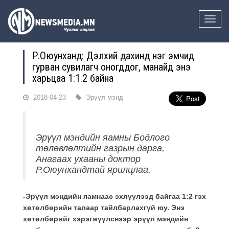
Toggle
naviga
Р.Оюунханд: Дэлхий дахинд нэг эмчид
гурван сувилагч оногддог, манайд энэ
харьцаа 1:1.2 байна
2018-04-23
Эрүүл мэнд
Эрүүл мэндийн яамны Бодлого
төлөвлөлтийн газрын дарга,
Анагаах ухааны доктор
Р.Оюунхандтай ярилцлаа.
-Эрүүл мэндийн яамнаас эхлүүлээд байгаа 1:2 гэх
хөтөлбөрийн талаар тайлбарлахгүй юу. Энэ
хөтөлбөрийг хэрэгжүүлснээр эрүүл мэндийн