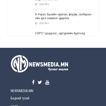
2026-08-5
Н.Учрал: Бүсийн чуулган, форум, салбарын
ойн арга хэмжээг цуцална
2026-08-5
СОР17: Цэцэрлэг, сургуулийн бүртгэлд
өөрчлөлт орно
2026-08-5
УЕПГ: Биеэ үнэлэхийг зохион байгуулж, хүн
худалдаалсан хэргүүдийг шүүхэд
шилжүүлжээ
2026-08-5
Өнөөдрийн онч үг
2026-08-5
NEWSMEDIA.MN
Энэ сарын 15-наас эхлэн замын хөдөлгөөнд
өөрчлөлт орно
Бидний тухай
2026-08-4