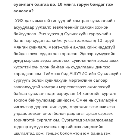
сувилагч байгаа вэ. 10 мянга гаруй байдаг гэж
сонссон?
-УИХ дахь эмэгтэй гишүүдтэй хамтран сувилагчийн
асуудлаар уулзалт, зөвлөгөөнийг саяхан зохион
байгууллаа. Энэ хүрээнд Сувилахуйн сургуулийн
багш нар судалгаа хийж, улсын хэмжээнд 10 гаруй
мянган сувилагч, мэргэжлийн ажлаа хийж чадахгүй
байдаг гэсэн судалгааг гаргасан. Эдгээр хүмүүсийн
дунд мэргэжлээрээ ажиллах, сувилагчийн эрхээ авах
хүсэлтэй хүн олон байгаа нь судалгааны дүнгээс
харагдсан юм. Тиймээс бид АШУҮИС-ийн Сувилахуйн
сургууль болон сувилахуйн мэргэжлийн салбар
зөвлөлүүдтэй хамтран мэргэжлээрээ ажиллахгүй
байгаа сувилагч нарт зориулан 14 хоногийн сургалт
зохион байгуулахаар шийдсэн. Өмнө нь сувилахуйн
чиглэлээр дөрвөн жил сурч, мэргэжил эзэмшчихсэн
учраас зөвхөн онол болон дадлагыг эргэж сэргээх
зорилготой сургалт юм. Сургалтад хамрагдсанаар
тэдгээр хүмүүс сувилах эрхийнхээ лицензийн
шалгалтад орж, тэнцэх боломжтой юм байна гэж