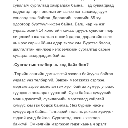
сувилагч сургалтад хамрагдаж байна. Тэд хуваагдаад
дадлагад гарч, онолын хичээлээ нэг танхимд сууж
сонсоод явж байгаа. Дараагийн ээлжийн 35 хүн
одоогоор бүртгүүлчихсэн байна. Багш нар нь нэг
учраас эхний 14 хоногийн хичээл дуусч, сувилагч нар
лицензийн шалгалтаа өгсний дараа, дараагийн ээлж
нь ирэх сарын 08-ны өдөр эхлэх юм. Бүртгэл болон,
шалгалттай нийлээд нэгж ээлжийн сургалтад сарын
хугацаа шаардагдаж байгаа.
-Сургалтын төлбөр нь хэд байх бол?
-Төрийн сангийн дэмжлэгтэй зохион байгуулж байгаа
учраас үнэ төлбөргүй. Зөвхөн мэргэжлээ сэргээе,
мэргэжлээрээ ажиллая гэж хүсч байгаа хүмүүс учраас
түүндээ л анхаарах үүрэгтэй. Сурч байгаа хүмүүсийг
маш идэвхитэй, сувилагчийн мэргэжилд хайртай
хүмүүс юм гэж бодож байлаа. Янз бүрийн насны
хүмүүс ирж байна. Тэтгэврийн нас нь дөхсөн хүмүүс ч
тэдний дунд байгаа. Сургалтад насны хязгаар
байхгүй. Эмнэлгийн мэргэжил гэдэг хаана ч эрэлт