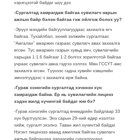
хэрэгцээтэй байдаг шүү дээ.
-Сургалтад хамрагдаж байгаа сувилагч нарын
ажлын байр бэлэн байгаа гэж ойлгож болох уу?
-Эрүүл мэндийн байгууллагуудаас захиалга өгч
байгаа. Тухайлбал, эхний ээлжийн сургалтаас
“Амгалан” амаржих газраас сувилагч авах захиалга
өгсөн. Тус амаржих газрын хувьд эмч, сувилагчийн
харьцаа 1:1.6 байгааг 1:2 болгох зорилготой байгаа
учраас сувилагч авна гэдгээ хэллээ. Мөн ГССҮТ-өөс
захиалга өгсөн. Түүнээс гадна хувийн хэвшлийн
эмнэлгүүдээс ч захиалга ирж байна.
-Гурав хоногийн сургалтад хэчнээн хүн
хамрагдаж байна. Ер нь сувилагчийн лиценз
хэдэн жилд хүчинтэй байдаг юм бэ?
-Гурав хоногийн сургалтад өнөөдрийн байдлаар 33
хүн бүртгүүлсэн. Энэ сарын 29-ний өдөр нээлтээ
хийж, сургалт эхэлнэ. Таван жил хүчинтэй байдаг.
Нэгэнт лицензээ аваад ажиллаж байгаа сувилагч
ажлын байрандаа дараагийн сургалтуудад