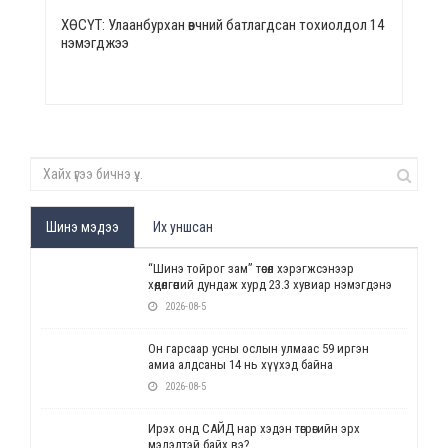
ХӨСҮТ: Улаанбурхан өвчний батлагдсан тохиолдол 14
нэмэгджээ
Шинэ мэдээ
Их уншсан
“Шинэ тойрог зам” төсөл хэрэгжсэнээр
хөдөлгөөний дундаж хурд 23.3 хувиар нэмэгдэнэ
2026-08-5
Он гарсаар усны ослын улмаас 59 иргэн
амиа алдсаны 14 нь хүүхэд байна
2026-08-5
Ирэх онд САЙД нар хэдэн төгрөгийн эрх
мэдэлтэй байх вэ?