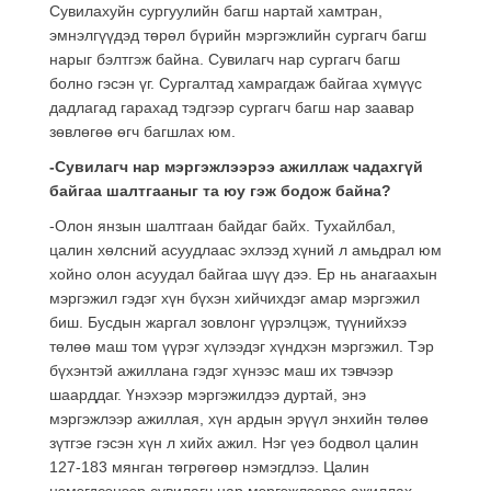
Сувилахуйн сургуулийн багш нартай хамтран,
эмнэлгүүдэд төрөл бүрийн мэргэжлийн сургагч багш
нарыг бэлтгэж байна. Сувилагч нар сургагч багш
болно гэсэн үг. Сургалтад хамрагдаж байгаа хүмүүс
дадлагад гарахад тэдгээр сургагч багш нар заавар
зөвлөгөө өгч багшлах юм.
-Сувилагч нар мэргэжлээрээ ажиллаж чадахгүй
байгаа шалтгааныг та юу гэж бодож байна?
-Олон янзын шалтгаан байдаг байх. Тухайлбал,
цалин хөлсний асуудлаас эхлээд хүний л амьдрал юм
хойно олон асуудал байгаа шүү дээ. Ер нь анагаахын
мэргэжил гэдэг хүн бүхэн хийчихдэг амар мэргэжил
биш. Бусдын жаргал зовлонг үүрэлцэж, түүнийхээ
төлөө маш том үүрэг хүлээдэг хүндхэн мэргэжил. Тэр
бүхэнтэй ажиллана гэдэг хүнээс маш их тэвчээр
шаарддаг. Үнэхээр мэргэжилдээ дуртай, энэ
мэргэжлээр ажиллая, хүн ардын эрүүл энхийн төлөө
зүтгэе гэсэн хүн л хийх ажил. Нэг үеэ бодвол цалин
127-183 мянган төгрөгөөр нэмэгдлээ. Цалин
нэмэгдсэнээр сувилагч нар мэргэжлээрээ ажиллах