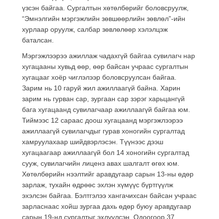
үзсэн байгаа. Сургалтын хөтөлбөрийг боловсруулж,
“Эмнэлгийн мэргэжлийн зөвшөөрлийн зөвлөл”-ийн
хурлаар оруулж, салбар зөвлөлөөр хэлэлцэж
баталсан.
Мэргэжлээрээ ажиллаж чадахгүй байгаа сувилагч нар
хугацааны хувьд өөр, өөр байсан учраас сургалтын
хугацааг хоёр чиглэлээр боловсруулсан байгаа.
Зарим нь 10 гаруй жил ажиллаагүй байна. Харин
зарим нь гурван сар, зургаан сар зэрэг харьцангүй
бага хугацаанд сувилагчаар ажиллаагүй байгаа юм.
Тиймээс 12 сараас доош хугацаанд мэргэжлээрээ
ажиллаагүй сувилагчдыг гурав хоногийн сургалтад
хамруулахаар шийдвэрлэсэн. Түүнээс дээш
хугацаагаар ажиллаагүй бол 14 хоногийн сургалтад
сууж, сувилагчийн лиценз авах шалгалт өгөх юм.
Хөтөлбөрийн нээлтийг аравдугаар сарын 13-ны өдөр
зарлаж, тухайн өдрөөс эхлэн хүмүүс бүртгүүлж
эхэлсэн байгаа. Бэлтгэлээ хангачихсан байсан учраас
зарласнаас хойш зургаа дахь өдөр буюу аравдугаар
сарын 19-нд сургалтыг эхлүүлсэн. Одоогоор 37