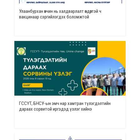
Улаанбурхан өвчин нь халдварлалт өндөртэй ч
вакцинаар сэргийлэгдэх боломжтой
ГССҮТ, БНСУ-ын эмч нар хамтран түлэгдэлтийн
дараах сорвитой иргэдэд үзлэг хийнэ