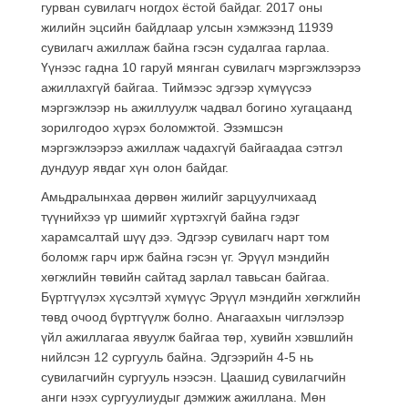
гурван сувилагч ногдох ёстой байдаг. 2017 оны
жилийн эцсийн байдлаар улсын хэмжээнд 11939
сувилагч ажиллаж байна гэсэн судалгаа гарлаа.
Үүнээс гадна 10 гаруй мянган сувилагч мэргэжлээрээ
ажиллахгүй байгаа. Тиймээс эдгээр хүмүүсээ
мэргэжлээр нь ажиллуулж чадвал богино хугацаанд
зорилгодоо хүрэх боломжтой. Эзэмшсэн
мэргэжлээрээ ажиллаж чадахгүй байгаадаа сэтгэл
дундуур явдаг хүн олон байдаг.
Амьдралынхаа дөрвөн жилийг зарцуулчихаад
түүнийхээ үр шимийг хүртэхгүй байна гэдэг
харамсалтай шүү дээ. Эдгээр сувилагч нарт том
боломж гарч ирж байна гэсэн үг. Эрүүл мэндийн
хөгжлийн төвийн сайтад зарлал тавьсан байгаа.
Бүртгүүлэх хүсэлтэй хүмүүс Эрүүл мэндийн хөгжлийн
төвд очоод бүртгүүлж болно. Анагаахын чиглэлээр
үйл ажиллагаа явуулж байгаа төр, хувийн хэвшлийн
нийлсэн 12 сургууль байна. Эдгээрийн 4-5 нь
сувилагчийн сургууль нээсэн. Цаашид сувилагчийн
анги нээх сургуулиудыг дэмжиж ажиллана. Мөн