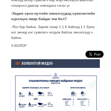
сонирхол давхар нэмэгдэнэ гэсэн үг.
-Хөдөө орон нутгийн эмнэлгүүдэд сувилагчийн
хүрэлцээ ямар байдаг юм бол?
-Янз бүр байна. Зарим газар 1:1.6 байхад 1:1 буюу
нэг эмчид нэг сувилагч ногдож байгаа эмнэлгүүд ч
байна.
Х.БОЛОР
ХОЛБООТОЙ МЭДЭЭ