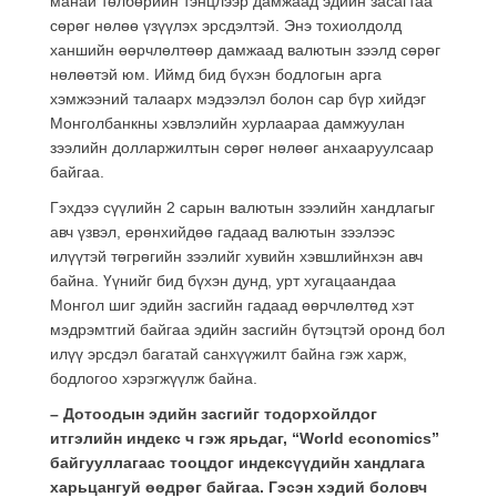
манай төлбөрийн тэнцлээр дамжаад эдийн засагтаа
сөрөг нөлөө үзүүлэх эрсдэлтэй. Энэ тохиолдолд
ханшийн өөрчлөлтөөр дамжаад валютын зээлд сөрөг
нөлөөтэй юм. Иймд бид бүхэн бодлогын арга
хэмжээний талаарх мэдээлэл болон сар бүр хийдэг
Монголбанкны хэвлэлийн хурлаараа дамжуулан
зээлийн долларжилтын сөрөг нөлөөг анхааруулсаар
байгаа.
Гэхдээ сүүлийн 2 сарын валютын зээлийн хандлагыг
авч үзвэл, ерөнхийдөө гадаад валютын зээлээс
илүүтэй төгрөгийн зээлийг хувийн хэвшлийнхэн авч
байна. Үүнийг бид бүхэн дунд, урт хугацаандаа
Монгол шиг эдийн засгийн гадаад өөрчлөлтөд хэт
мэдрэмтгий байгаа эдийн засгийн бүтэцтэй оронд бол
илүү эрсдэл багатай санхүүжилт байна гэж харж,
бодлогоо хэрэгжүүлж байна.
– Дотоодын эдийн засгийг тодорхойлдог
итгэлийн индекс ч гэж ярьдаг, “World economics”
байгууллагаас тооцдог индексүүдийн хандлага
харьцангуй өөдрөг байгаа. Гэсэн хэдий боловч