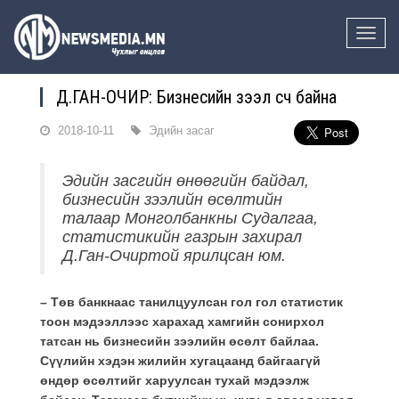
Toggle
naviga
Д.ГАН-ОЧИР: Бизнесийн зээл өсч байна
2018-10-11
Эдийн засаг
Эдийн засгийн өнөөгийн байдал,
бизнесийн зээлийн өсөлтийн
талаар Монголбанкны Судалгаа,
статистикийн газрын захирал
Д.Ган-Очиртой ярилцсан юм.
– Төв банкнаас танилцуулсан гол гол статистик
тоон мэдээллээс харахад хамгийн сонирхол
татсан нь бизнесийн зээлийн өсөлт байлаа.
Сүүлийн хэдэн жилийн хугацаанд байгаагүй
өндөр өсөлтийг харуулсан тухай мэдээлж