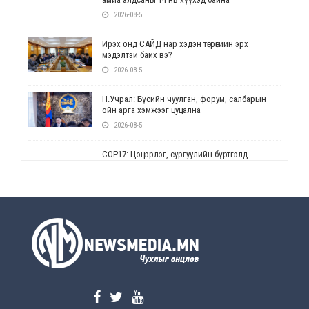
2026-08-5
Ирэх онд САЙД нар хэдэн төгрөгийн эрх
мэдэлтэй байх вэ?
2026-08-5
Н.Учрал: Бүсийн чуулган, форум, салбарын
ойн арга хэмжээг цуцална
2026-08-5
СОР17: Цэцэрлэг, сургуулийн бүртгэлд
өөрчлөлт орно
2026-08-5
УЕПГ: Биеэ үнэлэхийг зохион байгуулж, хүн
худалдаалсан хэргүүдийг шүүхэд
шилжүүлжээ
2026-08-5
Өнөөдрийн онч үг
2026-08-5