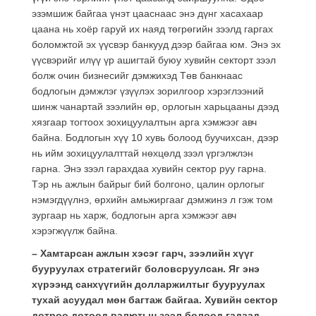
эзэмшиж байгаа үнэт цааснаас энэ дүнг хасахаар
цаана нь хоёр гаруй их наяд төгрөгийн зээлд гаргах
боломжтой эх үүсвэр банкууд дээр байгаа юм. Энэ эх
үүсвэрийг илүү үр ашигтай буюу хувийн секторт зээл
болж очин бизнесийг дэмжихэд Төв банкнаас
бодлогын дэмжлэг үзүүлэх зорилгоор хэрэглээний
шинж чанартай зээлийн өр, орлогын харьцааны дээд
хязгаар тогтоох зохицуулалтын арга хэмжээг авч
байна. Бодлогын хүү 10 хувь болоод буучихсан, дээр
нь ийм зохицуулалттай нөхцөлд зээл үргэлжлэн
гарна. Энэ зээл гарахдаа хувийн сектор руу гарна.
Тэр нь ажлын байрыг бий болгоно, цалин орлогыг
нэмэгдүүлнэ, өрхийн амьжиргааг дэмжинэ л гэж том
зургаар нь харж, бодлогын арга хэмжээг авч
хэрэгжүүлж байна.
– Хамтарсан ажлын хэсэг гарч, зээлийн хүүг
бууруулах стратегийг боловсруулсан. Яг энэ
хүрээнд санхүүгийн долларжилтыг бууруулах
тухай асуудал мөн багтаж байгаа. Хувийн сектор
дотроо дотоод валютын зээл болоод гадаад