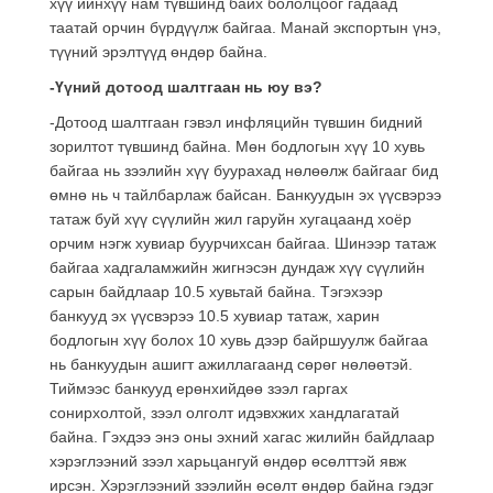
хүү ийнхүү нам түвшинд байх бололцоог гадаад
таатай орчин бүрдүүлж байгаа. Манай экспортын үнэ,
түүний эрэлтүүд өндөр байна.
-Үүний дотоод шалтгаан нь юу вэ?
-Дотоод шалтгаан гэвэл инфляцийн түвшин бидний
зорилтот түвшинд байна. Мөн бодлогын хүү 10 хувь
байгаа нь зээлийн хүү буурахад нөлөөлж байгааг бид
өмнө нь ч тайлбарлаж байсан. Банкуудын эх үүсвэрээ
татаж буй хүү сүүлийн жил гаруйн хугацаанд хоёр
орчим нэгж хувиар буурчихсан байгаа. Шинээр татаж
байгаа хадгаламжийн жигнэсэн дундаж хүү сүүлийн
сарын байдлаар 10.5 хувьтай байна. Тэгэхээр
банкууд эх үүсвэрээ 10.5 хувиар татаж, харин
бодлогын хүү болох 10 хувь дээр байршуулж байгаа
нь банкуудын ашигт ажиллагаанд сөрөг нөлөөтэй.
Тиймээс банкууд ерөнхийдөө зээл гаргах
сонирхолтой, зээл олголт идэвхжих хандлагатай
байна. Гэхдээ энэ оны эхний хагас жилийн байдлаар
хэрэглээний зээл харьцангуй өндөр өсөлттэй явж
ирсэн. Хэрэглээний зээлийн өсөлт өндөр байна гэдэг