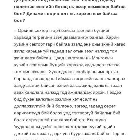
валютын зээлийн бүтэц нь ямар хэмжээнд байгаа
бол? Динамик өөрчлөлт нь хэрхэн явж байгаа
бол?
– Өрхийн секторт гарч байгаа зээлийн бүтцийг
харахад төгрөгийн зээл давамгайлж байгаа. Харин
хувийн секторт гарч байгаа зээлд энэ оны эхний хагас
жилд харьцангуй гадаад валютын зээл нэлээд том
жинг дарж байсан. Цаад шалтгаан нь Монголын
хувийн секторын бүтцийг харахад худалдаа нэлээд
том жин эзэлдэг. Худалдааны салбар нь импортын
бараанд төвлөрдөг. Тиймээс төгрөгийн ханш чангарах
хандлагатай байсан эхний хагас жилд валютын зээл
авах хандлага нэлээд тод ажиглагдаж ирсэн. Гэхдээ
бид бүхэн валютын зээлийн хэт өсөлт нь
долларжилтийг бий болгоно, эргээд гадаад сөрөг
өөрчлөлтүүд бий болох үед тогтворгүй байдлыг бий
болгох эрсдэлтэй гэж харж байгаа. Ялангуяа
‘худалдааны дайн’-наас шалтгаалж түүхий эдийн
дэлхийн зах зээл дээрх үнэ буурч эхэлж байна. Тэр нь