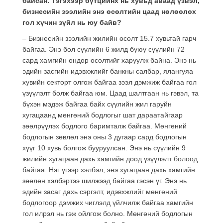
байсан. Тэгэхээр бүтцийнх нь хувьд аваад үзвэл,
бизнесийн зээлийн энэ өсөлтийн цаад нөлөөлөх
гол хүчин зүйл нь юу байв?
– Бизнесийн зээлийн жилийн өсөлт 15.7 хувьтай гарч
байгаа. Энэ бол сүүлийн 6 жилд буюу сүүлийн 72
сард хамгийн өндөр өсөлтийг харуулж байна. Энэ нь
эдийн засгийн идэвхжлийг банкны салбар, ялангуяа
хувийн секторт олгож байгаа зээл дэмжиж байгаа гол
үзүүлэлт болж байгаа юм. Цаад шалтгаан нь гэвэл, та
бүхэн мэдэж байгаа байх сүүлийн жил гаруйн
хугацаанд мөнгөний бодлогыг шат дараатайгаар
зөөлрүүлэх бодлого баримталж байгаа. Мөнгөний
бодлогын зөвлөл энэ оны 3 дугаар сард бодлогын
хүүг 10 хувь болгож бууруулсан. Энэ нь сүүлийн 9
жилийн хугацаан дахь хамгийн доод үзүүлэлт болоод
байгаа. Нэг үгээр хэлбэл, энэ хугацаан дахь хамгийн
зөөлөн хэлбэртээ шилжээд байгаа гэсэн үг. Энэ нь
эдийн засаг дахь сэргэлт, идэвхжлийг мөнгөний
бодлогоор дэмжих чиглэлд үйлчилж байгаа хамгийн
гол илрэл нь гэж ойлгож болно. Мөнгөний бодлогын