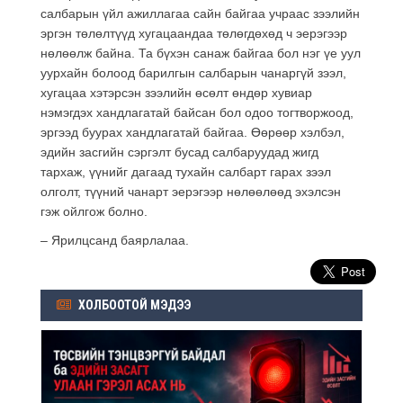
салбарын үйл ажиллагаа сайн байгаа учраас зээлийн
эргэн төлөлтүүд хугацаандаа төлөгдөхөд ч эерэгээр
нөлөөлж байна. Та бүхэн санаж байгаа бол нэг үе уул
уурхайн болоод барилгын салбарын чанаргүй зээл,
хугацаа хэтэрсэн зээлийн өсөлт өндөр хувиар
нэмэгдэх хандлагатай байсан бол одоо тогтворжоод,
эргээд буурах хандлагатай байгаа. Өөрөөр хэлбэл,
эдийн засгийн сэргэлт бусад салбаруудад жигд
тархаж, үүнийг дагаад тухайн салбарт гарах зээл
олголт, түүний чанарт эерэгээр нөлөөлөөд эхэлсэн
гэж ойлгож болно.
– Ярилцсанд баярлалаа.
ХОЛБООТОЙ МЭДЭЭ