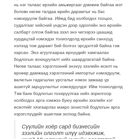
нь нэг талаас өрхийн амьжиргааг дэмжиж байгаа мэт
боловч нөгөө талдаа өрийн дарамтыг нь бас
нэмэгдүүлж байгаа. Иймд бид холбогдох тооцоо,
судалгааг хийсний үндсэн дээр одоогийн энэ өрхийн
салбарт олгож байгаа зээл энэ чигээрээ цаашид
хурдацтай нэмэгдэх тохиолдолд өрхийн санхүүд
нэлээд том дарамт бий болгох эрсдэлтэй байна гэж
харсан. Энэ агуулгаараа өрхүүдийг хамгаалах
бодлогын зохицуулалт хийх шаардлагатай байна.
Нөгөө талаас хэрэглээний энэхүү зээлийн өсөлт нь
өрхөөр дамжаад хэрэглээний импортыг нэмэгдүүлж,
валютын гадагшлах урсгалыг нэмэх замаар үр
ашиггүй зарцуулалтыг нэмэгдүүлдэг. Ийм тохиолдолд
Төв банк бодлогын тохируулгаа хийх зорилгоор
холбогдох арга хэмжээ буюу өрхийн зээлийн хэт
өсөлтийг хязгаарлах макро зохистой бодлогын арга
хэрэгслүүдийг ашиглаж эхлээд байна.
Сүүлийн хоёр сард бизнесийн
зээлийн олголт илүү идэвхжиж,