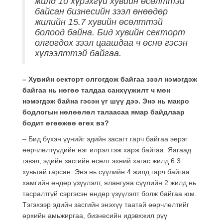
жилд 10 хүрэхгүй хувийн өсөлттэй
байсан бизнесийн зээл өнөөдөр
жилийн 15.7 хувийн өсөлттэй
болоод байна. Бид хувийн секторт
олгогдох зээл цаашдаа ч өснө гэсэн
хүлээлттэй байгаа.
– Хувийн секторт олгогдож байгаа зээл нэмэгдэж
байгаа нь нөгөө талдаа санхүүжилт ч мөн
нэмэгдэж байна гэсэн үг шүү дээ. Энэ нь макро
бодлогын нөлөөлөл талаасаа ямар байдлаар
бодит өгөөжөө өгөх вэ?
– Бид бүхэн үүнийг эдийн засагт гарч байгаа эерэг
өөрчлөлтүүдийн нэг илрэл гэж харж байгаа. Яагаад
гэвэл, эдийн засгийн өсөлт эхний хагас жилд 6.3
хувьтай гарсан. Энэ нь сүүлийн 4 жилд гарч байгаа
хамгийн өндөр үзүүлэлт, ялангуяа сүүлийн 2 жилд нь
тасралтгүй сэргэсэн өндөр үзүүлэлт болж байгаа юм.
Тэгэхээр эдийн засгийн энэхүү таатай өөрчлөлтийг
өрхийн амьжиргаа, бизнесийн идэвхжил рүү