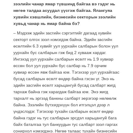
зээлийн чанар ямар түвшинд байгаа вэ гэдэг нь
нөгөө талдаа асуудал үүсгэж байгаа. Ялангуяа
хувийн хэвшлийн, бизнесийн секторын зээлийн
хувьд чанар нь ямар байна бэ?
– Мэдээж эдийн засгийн сэргэлтийг дагаад хувийн
секторт олгох зээл нэмэгдэж байна. Эдийн засгийн
өсөлтийн 6.3 хувийг уул уурхайн салбарын болон уул
уурхайн бус салбарын гэж бид 2 хувааж хардаг.
Ингэхэд уул уурхайн салбарын өсөлт нь 1.9 хувиар
өссөн бол уул уурхайн бус салбар нь 7.9 орчим
хувиар өссөн явж байгаа юм. Тэгэхээр уул уурхайгаас
бусад салбарын өсөлт өндөр байна гэсэн үг. Энэ нь
эдийн засгийн өсөлт харьцангуй бусад салбарт жигд
тархаж байна гэж харагдаж байгаа юм. Энэ жигд
тархалт нь эргээд банкны салбарт эерэгээр нөлөөлж
байна. Зээлийн бүтээгдэхүүн бол итгэлцэл дээр л
үндэслэдэг. Тэгэхээр тухайн салбарын өсөлт өндөр
байна гэдэг нь тус салбарын эрсдэл харьцангуй бага
байх баталгаа тул банкуудын тус салбарт зээл гаргах
сонирхол нэмэгдэнэ. Нөгөө талаас тухайн бизнесийн