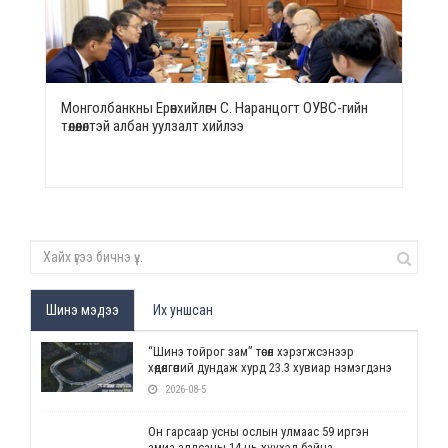
Монголбанкны Ерөнхийлөгч С. Наранцогт ОУВС-гийн
төлөөлөлтэй албан уулзалт хийлээ
Шинэ мэдээ
Их уншсан
“Шинэ тойрог зам” төсөл хэрэгжсэнээр
хөдөлгөөний дундаж хурд 23.3 хувиар нэмэгдэнэ
2026-08-5
Он гарсаар усны ослын улмаас 59 иргэн
амиа алдсаны 14 нь хүүхэд байна