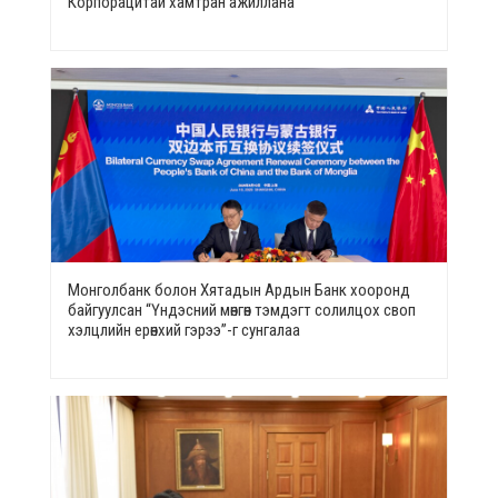
Корпорацитай хамтран ажиллана
Монголбанк болон Хятадын Ардын Банк хооронд
байгуулсан “Үндэсний мөнгөн тэмдэгт солилцох своп
хэлцлийн ерөнхий гэрээ”-г сунгалаа