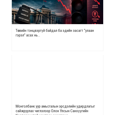
Төсвийн тэнцвэргүй байдал ба эдийн засагт “улаан
гэрэл” асах нь…
Монголбанк уур амьсгалын эрсдэлийн удирдлагыг
сайжруулах чиглэлээр Олон Улсын Санхүүгийн