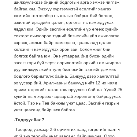
шилжүүлэхдээ бидний бодлогын арга хэмжээ чиглэж
байгаа юм. Энэхүү хүртээмжтэй өсөлтийг хангах
хамгийн гол хэлбэр нь ажлын байрыг бий болгох,
ажилтай иргэдийн цалин, орлогыг нь нэмэгдүүлэх
явдал юм. Эдийн засгийн өсөлтийн үр өгөөж хувийн
секторт очихоороо тэдний бизнесийн үйл ажиллагаа
сэргэж, ажлын байр нэмэгдэнэ, цаашлаад цалин
хөлсийг ч нэмэгдүүлэх орон зай, боломжийг бий
болгож байгаа юм. Энэ утгаараа бид бүхэн эдийн
засагт гарч буй эерэг өөрчлөлтийг өрхийн амьжиргаа
руу шилжүүлэхийн тулд бизнесийн зээлийг дэмжих
бодлого баримталж байна. Банкууд дээр хангалттай
эх үүсвэр бий. Арилжааны банкууд нийт 12 их наяд
орчим төгрөгийг татан төвлөрүүлсэн байгаа. Үүний 25
хувийг нь л хөрвөх чадвартай хөрөнгөнд байршуулах
ёстой. Тэр нь Төв банкны үнэт цаас, Засгийн газрын
үнэт цаасанд байршиж байгаа.
-Тодруулбал?
-Тооцоод үзэхээр 2.6 орчим их наяд төгрөгийг яалт ч
үгүй энэ төрлийн үнэт цаасанд байршуулна. Одоо