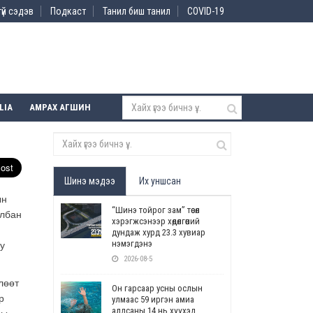
үй сэдэв
Подкаст
Танил биш танил
COVID-19
LIA
АМРАХ АГШИН
Шинэ мэдээ
Их уншсан
ын
“Шинэ тойрог зам” төсөл
албан
хэрэгжсэнээр хөдөлгөөний
дундаж хурд 23.3 хувиар
нэмэгдэнэ
у
2026-08-5
лөөт
Он гарсаар усны ослын
р
улмаас 59 иргэн амиа
алдсаны 14 нь хүүхэд