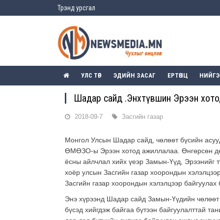
Трэнд урсгал
УЛС ТӨР
ЭДИЙН ЗАСАГ
ЕРТӨНЦ
НИЙГ
Шадар сайд Ө.Энхтүвшин Эрээн хот
2018-09-7
Засгийн газар
Монгол Улсын Шадар сайд, чөлөөт бүсийн асуу
ӨМӨЗО-ы Эрээн хотод ажиллалаа. Өнгөрсөн дө
ёсны айлчлал хийх үеэр Замын-Үүд, Эрээнийг т
хоёр улсын Засгийн газар хоорондын хэлэлцээр 
Засгийн газар хоорондын хэлэлцээр байгуулах 
Энэ хүрээнд Шадар сайд Замын-Үүдийн чөлөөт 
бүсэд хийгдэж байгаа бүтээн байгуулалттай тан