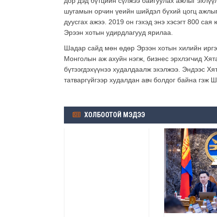
дор дэд бүтцийн сүлжээ байгуулах ажлыг эхлүү
шугамын орчин үеийн шийдэл бүхий цогц ажлыг 
дуусгах ажээ. 2019 он гэхэд энэ хэсэгт 800 са
Эрээн хотын удирдлагууд ярилаа.
Шадар сайд мөн өдөр Эрээн хотын хилийн иргэ
Монголын аж ахуйн нэгж, бизнес эрхлэгчид Хят
бүтээгдэхүүнээ худалдаалж эхэлжээ. Эндээс Хя
татваргүйгээр худалдан авч болдог байна гэж
ХОЛБООТОЙ МЭДЭЭ