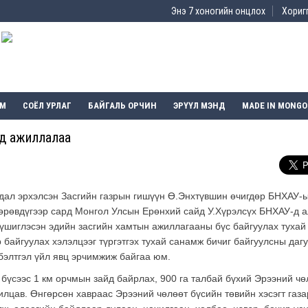
Энэ 7 хоногийн онцлох
Хоригг
ЭМ
СОЁЛ УРЛАГ
БАЙГАЛЬ ОРЧИН
ЭРҮҮЛ МЭНД
MADE IN MONGO
од ажиллалаа
дал эрхэлсэн Засгийн газрын гишүүн Ө.Энхтүвшин өчигдөр БНХАУ-
рөвдүгээр сард Монгол Улсын Ерөнхий сайд У.Хүрэлсүх БНХАУ-д 
үшиглэсэн эдийн засгийн хамтын ажиллагааны бүс байгуулах тухай
байгуулах хэлэлцээг түргэтгэх тухай санамж бичиг байгуулсны дагу
бэлтгэл үйл явц эрчимжиж байгаа юм.
бүсээс 1 км орчмын зайд байрлах, 900 га талбай бүхий Эрээний чө
илцав. Өнгөрсөн хавраас Эрээний чөлөөт бүсийн төвийн хэсэгт газа