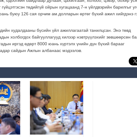
лж, одоогийн байдлаар дулаан, цахилгаан, холбоо, цэвэр, бохир ус
гүйцэтгэсэн төдийгүй ойрын хугацаанд 7-н үйлдвэрийн барилгыг уг
я юань буюу 126 сая орчим ам.долларын өртөг бүхий ажил хийгдэнэ г
дийн худалдааны бүсийн үйл ажиллагаатай танилцсан. Энэ төвд
адын холбогдох байгууллагууд хилээр нэвтрүүлэхийг зөвшөөрсөн б
тадын иргэд өдөрт 8000 юань хүртэлх үнийн дүн бүхий барааг
 Шадар сайдын Ажлын албанаас мэдээлэв.