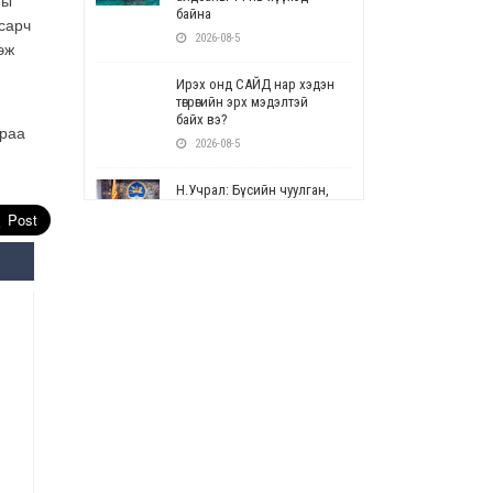
ны
байна
сарч
2026-08-5
эж
Ирэх онд САЙД нар хэдэн
төгрөгийн эрх мэдэлтэй
байх вэ?
араа
2026-08-5
Н.Учрал: Бүсийн чуулган,
форум, салбарын ойн
арга хэмжээг цуцална
2026-08-5
СОР17: Цэцэрлэг,
сургуулийн бүртгэлд
өөрчлөлт орно
2026-08-5
УЕПГ: Биеэ үнэлэхийг
зохион байгуулж, хүн
худалдаалсан хэргүүдийг
шүүхэд шилжүүлжээ
2026-08-5