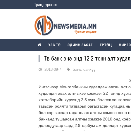
Трэнд урсгал
УЛС ТӨР
ЭДИЙН ЗАСАГ
ЕРТӨНЦ
НИЙГ
Төв банк энэ онд 12.2 тонн алт худа
2018-09-7
Банк, санхүү
Ингэснээр Монголбанкны худалдаж авсан алт он
худалдан авах алтныхээ хэмжээг 22 тоннд хүрг
хөтөлбөрийн хүрээнд 2.5 хувь болгож хөнгөлсн
тавьсан роялти татварыг багасгасан хугацаа нь
бол хар захаар гадагшлах алтны хэмжээ өснө г
банканд тушаасан алтны хэмжээ 2010 онд хоёр 
долоодугаар сард 2.9 тэрбум ам.долларт хүрсэ