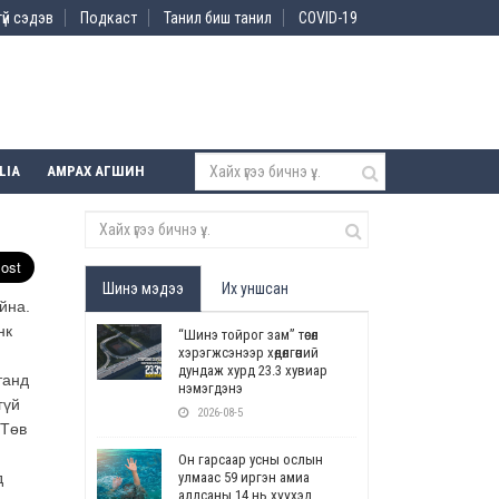
үй сэдэв
Подкаст
Танил биш танил
COVID-19
LIA
АМРАХ АГШИН
Шинэ мэдээ
Их уншсан
йна.
нк
“Шинэ тойрог зам” төсөл
хэрэгжсэнээр хөдөлгөөний
дундаж хурд 23.3 хувиар
танд
нэмэгдэнэ
гүй
2026-08-5
 Төв
Он гарсаар усны ослын
д
улмаас 59 иргэн амиа
алдсаны 14 нь хүүхэд