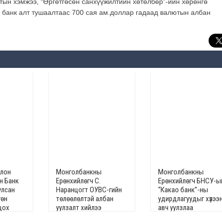
тын хэмжээ, “Өргөтгөсөн санхүүжилтийн хөтөлбөр”-ийн хөрөнгө
в банк алт тушаалтаас 700 сая ам.доллар гадаад валютын албан
олон
Монголбанкны
Монголбанкны
н Банк
Ерөнхийлөгч С.
Ерөнхийлөгч БНСУ-ы
улсан
Наранцогт ОУВС-гийн
“Какао банк”-ны
гөн
төлөөлөлтэй албан
удирдлагуудыг хүлээ
цох
уулзалт хийлээ
авч уулзлаа
 ерөнхий