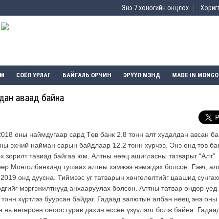
Энэ 7 хоногийн онцлох
Хоригг
ЭМ
СОЁЛ УРЛАГ
БАЙГАЛЬ ОРЧИН
ЭРҮҮЛ МЭНД
MADE IN MONGO
лдан аваад байна
2018 оны наймдугаар сард Төв банк 2.8 тонн алт худалдан авсан ба
ы эхний найман сарын байдлаар 12.2 тонн хүрчээ. Энэ онд төв ба
эх зорилт тавиад байгаа юм. Алтны нөөц ашигласны татварыг “Алт”
өөр Монголбанкинд тушаах алтны хэмжээ нэмэгдэх болсон. Гэвч, ал
 2019 онд дуусна. Тиймээс уг татварын хөнгөлөлтийг цаашид сунгах
эдгийг мэргэжилтнүүд анхааруулах болсон. Алтны татвар өндөр үед
тонн хүртлээ буурсан байдаг. Гадаад валютын албан нөөц энэ оны
н нь өнгөрсөн оноос гурав дахин өссөн үзүүлэлт болж байна. Гадаа