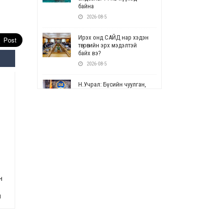
байна
2026-08-5
Ирэх онд САЙД нар хэдэн
төгрөгийн эрх мэдэлтэй
байх вэ?
2026-08-5
Н.Учрал: Бүсийн чуулган,
форум, салбарын ойн
арга хэмжээг цуцална
2026-08-5
СОР17: Цэцэрлэг,
сургуулийн бүртгэлд
өөрчлөлт орно
2026-08-5
н
УЕПГ: Биеэ үнэлэхийг
зохион байгуулж, хүн
худалдаалсан хэргүүдийг
н
шүүхэд шилжүүлжээ
2026-08-5