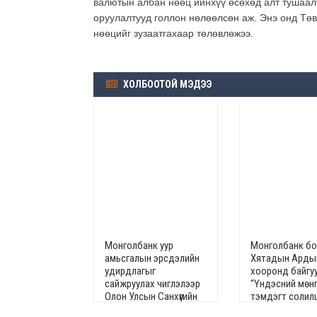
валютын албан нөөц ийнхүү өсөхөд алт тушаал
оруулалтууд голлон нөлөөлсөн аж. Энэ онд Тө
нөөцийг зузаатгахаар төлөвлөжээ.
ХОЛБООТОЙ МЭДЭЭ
Монголбанк уур
Монголбанк б
амьсгалын эрсдэлийн
Хятадын Арды
удирдлагыг
хооронд байгу
сайжруулах чиглэлээр
“Үндэсний мөн
Олон Улсын Санхүүгийн
тэмдэгт солил
Корпорацитай хамтран
своп хэлцлийн