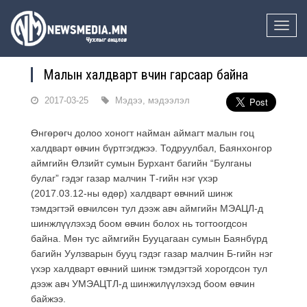
Toggle
naviga
Малын халдварт өвчин гарсаар байна
2017-03-25
Мэдээ, мэдээлэл
Өнгөрөгч долоо хоногт найман аймагт малын гоц
халдварт өвчин бүртгэгджээ. Тодруулбал, Баянхонгор
аймгийн Өлзийт сумын Бурхант багийн “Булганы
булаг” гэдэг газар малчин Т-гийн нэг үхэр
(2017.03.12-ны өдөр) халдварт өвчний шинж
тэмдэгтэй өвчилсөн тул дээж авч аймгийн МЭАЦЛ-д
шинжлүүлэхэд боом өвчин болох нь тогтоогдсон
байна. Мөн тус аймгийн Бууцагаан сумын Баянбүрд
багийн Уулзварын бууц гэдэг газар малчин Б-гийн нэг
үхэр халдварт өвчний шинж тэмдэгтэй хорогдсон тул
дээж авч УМЭАЦТЛ-д шинжилүүлэхэд боом өвчин
байжээ.