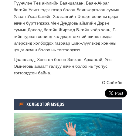
Түүнчлэн Төв аймгийн Баянцагаан, Баян-Айраг
багийн Улигт гэдэг газар болон Баянжаргалан сумын
Улаан-Ухаа багийн Халзангийн-Энгэрт хонины цэцэг
өвчин бүртгэгджээ.Мөн Дундговь аймгийн Дэрэн
сумын Долоод багийн Жирэмд Б-гийн хоёр хонь, Г-
гийн гурван хонинд халдварт өвчний шинж тэмдэг
илэрсэнд холбогдох газраар шинжлүүлэхэд хонины
цэцэг
ө
вчин болох нь тогтоогджээ.
Цаашлаад, Хөвсгөл болон Завхан, Архангай, Увс,
Өмнөговь аймагт галзуу өвчин болох нь тус тус
тогтоогдсон байна.
О.Соёмбо
ХОЛБООТОЙ МЭДЭЭ