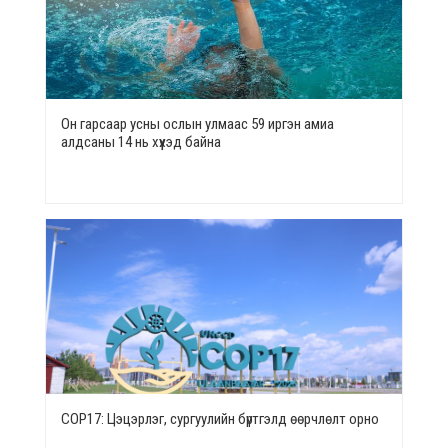
Он гарсаар усны ослын улмаас 59 иргэн амиа
алдсаны 14 нь хүүхэд байна
СОР17: Цэцэрлэг, сургуулийн бүртгэлд өөрчлөлт орно