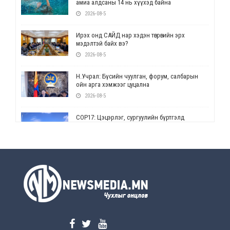
амиа алдсаны 14 нь хүүхэд байна
2026-08-5
Ирэх онд САЙД нар хэдэн төгрөгийн эрх
мэдэлтэй байх вэ?
2026-08-5
Н.Учрал: Бүсийн чуулган, форум, салбарын
ойн арга хэмжээг цуцална
2026-08-5
СОР17: Цэцэрлэг, сургуулийн бүртгэлд
өөрчлөлт орно
2026-08-5
УЕПГ: Биеэ үнэлэхийг зохион байгуулж, хүн
худалдаалсан хэргүүдийг шүүхэд
шилжүүлжээ
2026-08-5
Өнөөдрийн онч үг
2026-08-5