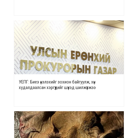
УЕПГ: Биеэ үнэлэхийг зохион байгуулж, хүн
худалдаалсан хэргүүдийг шүүхэд шилжүүлжээ