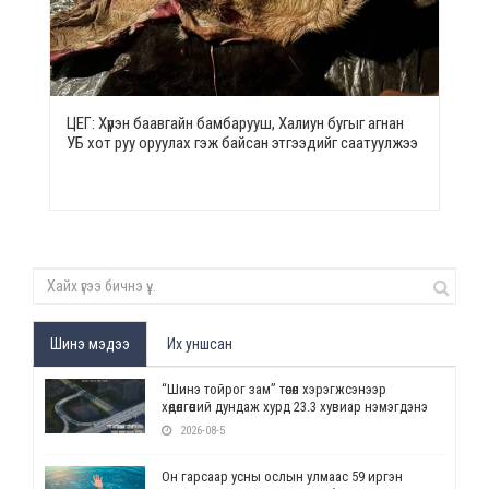
ЦЕГ: Хүрэн баавгайн бамбарууш, Халиун бугыг агнан
УБ хот руу оруулах гэж байсан этгээдийг саатуулжээ
Шинэ мэдээ
Их уншсан
“Шинэ тойрог зам” төсөл хэрэгжсэнээр
хөдөлгөөний дундаж хурд 23.3 хувиар нэмэгдэнэ
2026-08-5
Он гарсаар усны ослын улмаас 59 иргэн