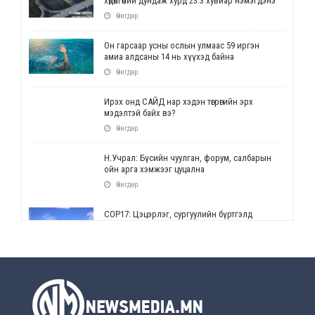
хөдөлгөөний дундаж хурд 23.3 хувиар нэмэгдэнэ
Өчигдөр
Он гарсаар усны ослын улмаас 59 иргэн
амиа алдсаны 14 нь хүүхэд байна
Өчигдөр
Ирэх онд САЙД нар хэдэн төгрөгийн эрх
мэдэлтэй байх вэ?
Өчигдөр
Н.Учрал: Бүсийн чуулган, форум, салбарын
ойн арга хэмжээг цуцална
Өчигдөр
СОР17: Цэцэрлэг, сургуулийн бүртгэлд
өөрчлөлт орно
Өчигдөр
УЕПГ: Биеэ үнэлэхийг зохион байгуулж, хүн
худалдаалсан хэргүүдийг шүүхэд
шилжүүлжээ
Өчигдөр