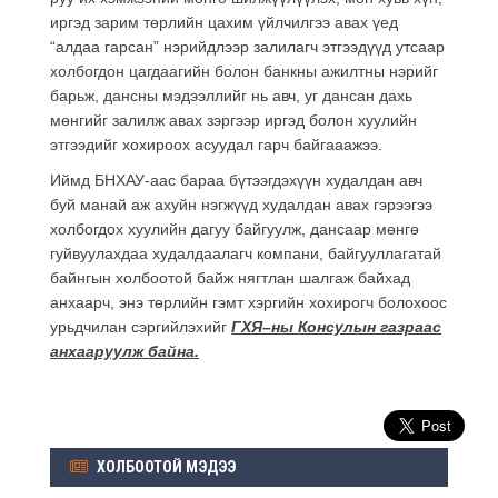
иргэд зарим төрлийн цахим үйлчилгээ авах үед
“алдаа гарсан” нэрийдлээр залилагч этгээдүүд утсаар
холбогдон цагдаагийн болон банкны ажилтны нэрийг
барьж, дансны мэдээллийг нь авч, уг дансан дахь
мөнгийг залилж авах зэргээр иргэд болон хуулийн
этгээдийг хохироох асуудал гарч байгааажээ.
Иймд БНХАУ-аас бараа бүтээгдэхүүн худалдан авч
буй манай аж ахуйн нэгжүүд худалдан авах гэрээгээ
холбогдох хуулийн дагуу байгуулж, дансаар мөнгө
гуйвуулахдаа худалдаалагч компани, байгууллагатай
байнгын холбоотой байж нягтлан шалгаж байхад
анхаарч, энэ төрлийн гэмт хэргийн хохирогч болохоос
урьдчилан сэргийлэхийг
ГХЯ
–
ны
Консулын
газраас
анхааруулж
байна
.
ХОЛБООТОЙ МЭДЭЭ