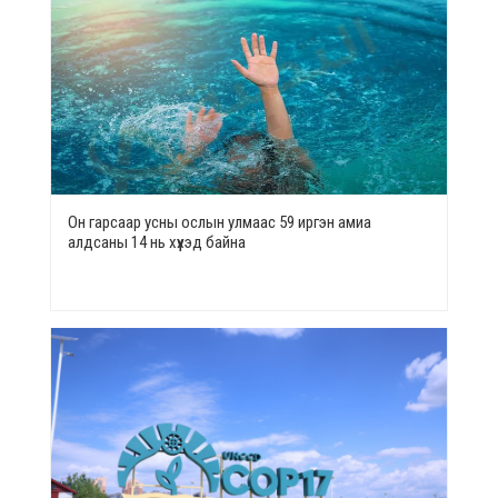
Он гарсаар усны ослын улмаас 59 иргэн амиа
алдсаны 14 нь хүүхэд байна