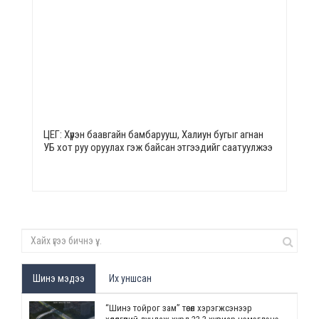
ЦЕГ: Хүрэн баавгайн бамбарууш, Халиун бугыг агнан
УБ хот руу оруулах гэж байсан этгээдийг саатуулжээ
Шинэ мэдээ
Их уншсан
“Шинэ тойрог зам” төсөл хэрэгжсэнээр