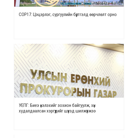
СОР17: Цэцэрлэг, сургуулийн бүртгэлд өөрчлөлт орно
УЕПГ: Биеэ үнэлэхийг зохион байгуулж, хүн
худалдаалсан хэргүүдийг шүүхэд шилжүүлжээ