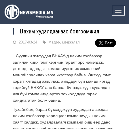
Toggle
naviga
Цахим худалдаанаас болгоомжил
2017-03-24
Мэдээ, мэдээлэл
Сүүлийн жилүүдэд БНХАУ-д цахим хэлбэрээр
залилан хийх гэмт хэргийн гаралт эрс нэмэгдэж,
дотоод, гадаадын компаниудын их хэмжээний
мөнгийг залилах хэрэг ихэссээр байна. Энэхүү гэмт
хэрэгт хятадад ажиллаж, амьдарч буй манай иргэд
төдийгүй БНХАУ-аас бараа, бүтээгдэхүүн худалдан
авч буй компаниуд өртөх тохиолдлууд гарах
хандлагатай болж байна.
Тухайлбал, бараа бүтээгдэхүүн худалдан авахдаа
цахим хэлбэрээр харилцдаг компаниудын цахим
хаягт халдаж, худалдаалагч компани биш өөр данс
руу их хэмжээний мөнгө шилжүүлүүлэх, мөн хувь хүн,