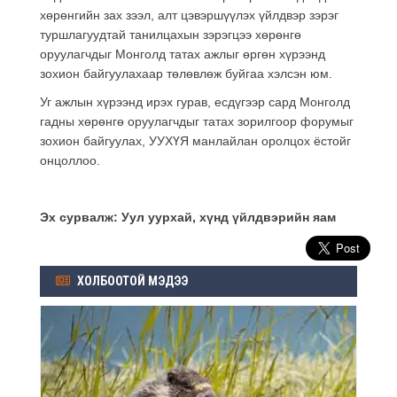
хөрөнгийн зах зээл, алт цэвэршүүлэх үйлдвэр зэрэг
туршлагуудтай танилцахын зэрэгцээ хөрөнгө
оруулагчдыг Монголд татах ажлыг өргөн хүрээнд
зохион байгуулахаар төлөвлөж буйгаа хэлсэн юм.
Уг ажлын хүрээнд ирэх гурав, есдүгээр сард Монголд
гадны хөрөнгө оруулагчдыг татах зорилгоор форумыг
зохион байгуулах, УУХҮЯ манлайлан оролцох ёстойг
онцоллоо.
Эх сурвалж: Уул уурхай, хүнд үйлдвэрийн яам
ХОЛБООТОЙ МЭДЭЭ