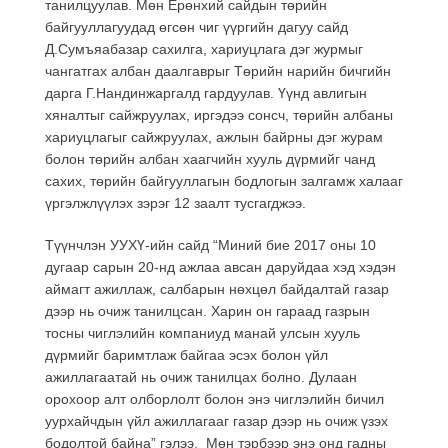
танилцуулав. Мөн Ерөнхий сайдын төрийн
байгууллагуудад өгсөн чиг үүргийн дагуу сайд
Д.Сумъяабазар сахилга, хариуцлага дэг журмыг
чангатгах албан даалгаврыг Төрийн нарийн бичгийн
дарга Г.Нандинжаргалд гардуулав. Үүнд авлигын
хяналтыг сайжруулах, иргэдээ сонсч, төрийн албаны
хариуцлагыг сайжруулах, ажлын байрны дэг журам
болон төрийн албан хаагчийн хууль дүрмийг чанд
сахих, төрийн байгууллагын бодлогын залгамж халааг
үргэлжлүүлэх зэрэг 12 заалт тусгагджээ.
Түүнчлэн УУХҮ-ийн сайд “Миний бие 2017 оны 10
дугаар сарын 20-нд ажлаа авсан даруйдаа хэд хэдэн
аймагт ажиллаж, салбарын нөхцөл байдалтай газар
дээр нь очиж танилцсан. Харин он гараад газрын
тосны чиглэлийн компаниуд манай улсын хууль
дүрмийг баримтлаж байгаа эсэх болон үйл
ажиллагаатай нь очиж танилцах болно. Дулаан
орохоор алт олборлолт болон энэ чиглэлийн бичил
уурхайчдын үйл ажиллагааг газар дээр нь очиж үзэх
бодолтой байна” гэлээ. Мөн тэрбээр энэ онд гадны