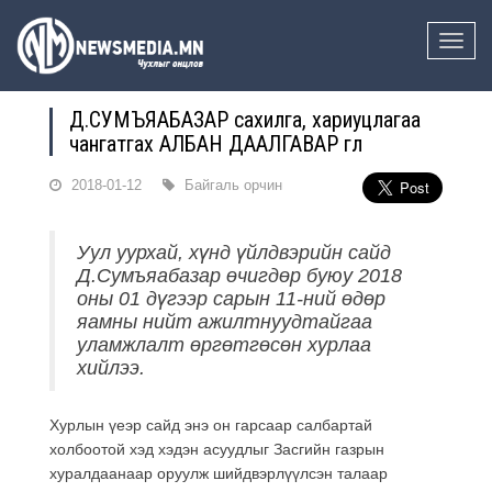
Toggle
naviga
Д.СУМЪЯАБАЗАР сахилга, хариуцлагаа
чангатгах АЛБАН ДААЛГАВАР өглөө
2018-01-12
Байгаль орчин
Уул уурхай, хүнд үйлдвэрийн сайд
Д.Сумъяабазар өчигдөр буюу 2018
оны 01 дүгээр сарын 11-ний өдөр
яамны нийт ажилтнуудтайгаа
уламжлалт өргөтгөсөн хурлаа
хийлээ.
Хурлын үеэр сайд энэ он гарсаар салбартай
холбоотой хэд хэдэн асуудлыг Засгийн газрын
хуралдаанаар оруулж шийдвэрлүүлсэн талаар