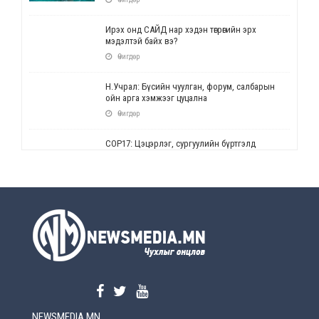
Ирэх онд САЙД нар хэдэн төгрөгийн эрх
мэдэлтэй байх вэ?
Өчигдөр
Н.Учрал: Бүсийн чуулган, форум, салбарын
ойн арга хэмжээг цуцална
Өчигдөр
СОР17: Цэцэрлэг, сургуулийн бүртгэлд
өөрчлөлт орно
Өчигдөр
УЕПГ: Биеэ үнэлэхийг зохион байгуулж, хүн
худалдаалсан хэргүүдийг шүүхэд
шилжүүлжээ
Өчигдөр
Өнөөдрийн онч үг
Өчигдөр
NEWSMEDIA.MN