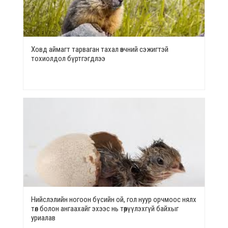
Ховд аймагт тарваган тахал өвчний сэжигтэй
тохиолдол бүртгэгдлээ
Нийслэлийн ногоон бүсийн ой, гол нуур орчмоос нялх
төл болон ангаахайг эхээс нь төөрүүлэхгүй байхыг
уриалав