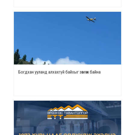
Богдхан ууланд алхахгүй байхыг зөвлөж байна