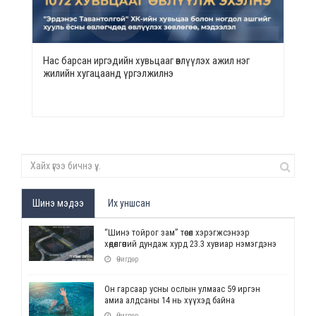
Нас барсан иргэдийн хувьцааг өвлүүлэх ажил нэг
жилийн хугацаанд үргэлжилнэ
Шинэ мэдээ
Их уншсан
“Шинэ тойрог зам” төсөл хэрэгжсэнээр
хөдөлгөөний дундаж хурд 23.3 хувиар нэмэгдэнэ
Өчигдөр
Он гарсаар усны ослын улмаас 59 иргэн
амиа алдсаны 14 нь хүүхэд байна
Өчигдөр