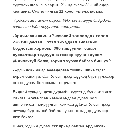
сурталчилгаа энэ сарын 21- нд эхэлж 31-ний өдөр
хаагдана. Сурталчилгаа 11 хоног үргэлжлэх юм.
Ардчилсан намын дарга, УИХ-ын гишүүн С.Эрдэнэ
сэтгүүлчдийн асуултад хариуллаа.
-Ардчилсан намын Үндэсний зөвлөлдөх хороо
228 гишүүнтэй. Гэтэл энэ удаад Үндэсний
бодлогын хорооны 380 гишүүнийг санал
хураалтаар тодруулна гэхээр хуучин дүрэм
үйлчлэхгүй болж, зөрчил үүсэж байгаа биш үү?
-Ардчилсан намд өнөөдөртөө хуучин, шинэ гэдэг
дүрэм байхгүй. Сая Улсын дээд шүүхэд бүртгүүлэхээр
өгсөн дүрэм бол нэмэлт өөрчлөлт.
Бидний хувьд үндсэн дүрмийн хүрээнд бүх ажил явж
байгаа. Ардчилсан намын үндсэн дүрэм бол
шинэчилсэн найруулгын хэмжээнд биш, Улсын дээд
шүүхэд бүртгэлтэй байгаа хүчин төгөлдөр дүрмээр
явж байгаа.
Шинэ, хуучин дүрэм гэж яриад байгаа Ардчилсан