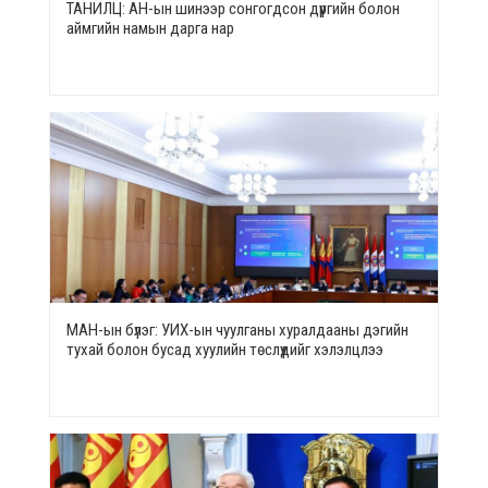
ТАНИЛЦ: АН-ын шинээр сонгогдсон дүүргийн болон
аймгийн намын дарга нар
МАН-ын бүлэг: УИХ-ын чуулганы хуралдааны дэгийн
тухай болон бусад хуулийн төслүүдийг хэлэлцлээ