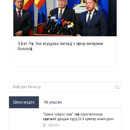
Э.Бат-Үүл: Энэ асуудлыг яагаад ч зүгээр өнгөрөөж
болохгүй…
Шинэ мэдээ
Их уншсан
“Шинэ тойрог зам” төсөл хэрэгжсэнээр
хөдөлгөөний дундаж хурд 23.3 хувиар нэмэгдэнэ
2026-08-5