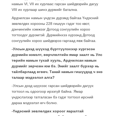
намын VI, VII их хурлаас гарсан шийдвэрийн дагуу
VIII их хурлаар шинэ дүрмийг батална.
Ардчилсан намын үндсэн дүрэмд байгаа Үндэсний
зөвлөлдөх хорооны 228 гишүүн гэдэг тоо квот,
дэнчингийн хэмжээг Дотоод сонгуулийн хороо
тогтоодог дүрэмтэй. Дүрмийнхээ хүрээнд Дотоод
сонгуулийн хороо шийдвэрээ гаргаад явж байгаа.
-Улсын дээд шүүхэд бүртгүүлэхээр хүргэсэн
дүрмийн нэмэлт, өөрчлөлтийн ямар заалт нь Улс
төрийн намын тухай хууль, Ардчилсан намын
дүрмийг зөрчсөн юм бэ. Энийг заалт бүрээр нь
тайлбарлаад өгөөч. Танай намын гишүүдэд ч энэ
талаар мэдээлэл алга?
-Улсын дээд шүүхээс гарсан шийдвэрийн дагуух
тогтоол нь одоогоор ирээгүй байна. Ямар
үндэслэлээр татгалзсан бэ гэдэг тогтоол ирсний
дараа мэдээлэл өгч болно.
-Үндэсний зөвлөлдөх хороог яаралтай