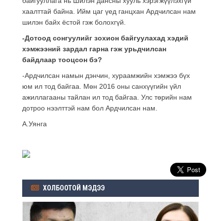
байгууллага нь Шилэн дансны хууль хэрэгжүүлэхгүй
хаалттай байна. Ийм цаг үед ганцхан Ардчилсан нам
шилэн байх ёстой гэж болохгүй.
-Дотоод сонгуулийг зохион байгуулахад хэдий
хэмжээний зардал гарна гэж урьдчилсан
байдлаар тооцсон бэ?
-Ардчилсан намын дэнчин, хураамжийн хэмжээ бүх
юм ил тод байгаа. Мөн 2016 оны санхүүгийн үйл
ажиллагааны тайлан ил тод байгаа. Улс төрийн нам
дотроо нээлттэй нам бол Ардчилсан нам.
А.Уянга
ХОЛБООТОЙ МЭДЭЭ