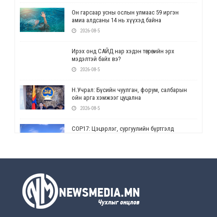
Он гарсаар усны ослын улмаас 59 иргэн
амиа алдсаны 14 нь хүүхэд байна
2026-08-5
Ирэх онд САЙД нар хэдэн төгрөгийн эрх
мэдэлтэй байх вэ?
2026-08-5
Н.Учрал: Бүсийн чуулган, форум, салбарын
ойн арга хэмжээг цуцална
2026-08-5
СОР17: Цэцэрлэг, сургуулийн бүртгэлд
өөрчлөлт орно
2026-08-5
УЕПГ: Биеэ үнэлэхийг зохион байгуулж, хүн
худалдаалсан хэргүүдийг шүүхэд
шилжүүлжээ
2026-08-5
Өнөөдрийн онч үг