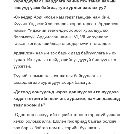
хуралдуулах шаардлага байна гэж танай намын
гишүүд үзэж байгаа, тус хурлыг зарлах уу?
-Өнөөдөр Ардчилсан нам гэдэг ганцхан нам бий.
Хуучин Үндэсний зөвлөлдөх хороо тарсан. Ардчилсан
намын Үндэсний зөвлөлдөх хороог хуралдуулах
боломжгүй. Ардчилсан намын VI, VII их хурлаас
гарсан тогтоол шийдвэр өнөөдөр хүчин төгөлдөр.
Ардчилсан намын эрх барих дээд байгууллага нь их
хурал. Их хурлын шийдвэрийг үг дуугүй биелүүлэх л
үүрэгтэй.
Түүнийг намын аль нэг шатны байгууллагын
шаардлагаар хуралдуулах эрх байхгүй.
-Дотоод сонгуульд нэрээ дэвшүүлсэн гишүүдээс
хэдэн төгрөгийн дэнчин, хураамж, намын дансанд
төвлөрсөн бэ?
-Одоогоор санхүүгийн эцсийн тооцоо гараагүй учраас
хэлэх боломж алга. Шилэн гэж яриад байгаа боловч
эрх барьж байгаа нам нь, төрийн бүх шатны