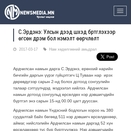
Toggle
naviga
С.Эрдэнэ: Улсын дээд шүүхэд бүртгүүлэхээр
өгсөн дүрэм бол нэмэлт өөрчлөлт
2017-03-17
Нам хөдөлгөөний амьдрал
Ардчилсан намын дарга С.Эрдэнэ, ерөнхий нарийн
бичгийн даргын үүрэг гүйцэтгэгч Ц.Туваан нар ирэх
дөрөвдүгээр сарын 2-нд болох дотоод сонгуулийн
талаар сэтгүүлчдэд мэдээлэл хийлээ. Ардчилсан
намын дотоод сонгуульд өрсөлдөх нэр дэвшигчдийн
бүртгэл энэ сарын 15-нд 00.00 цагт дууссан.
Ардчилсан намын Үндэсний бодлогын хороо нь 380
суудалтай байх бөгөөд 511 нэр дэвшигч өрсөлдөхөөр,
аймаг, нийслэлийн Ардчилсан намын даргад 52 хүн
өрсөлдөхөөр тус бүр бүртгүүлжээ. Нэр дэвшигчдийн