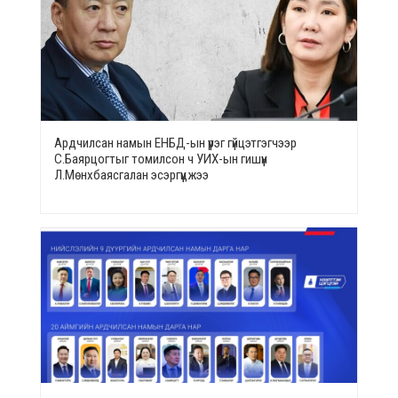
Ардчилсан намын ЕНБД-ын үүрэг гүйцэтгэгчээр
С.Баярцогтыг томилсон ч УИХ-ын гишүүн
Л.Мөнхбаясгалан эсэргүүцжээ