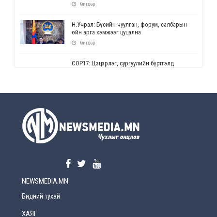
Өчигдөр
Н.Учрал: Бүсийн чуулган, форум, салбарын
ойн арга хэмжээг цуцална
Өчигдөр
СОР17: Цэцэрлэг, сургуулийн бүртгэлд
өөрчлөлт орно
Өчигдөр
УЕПГ: Биеэ үнэлэхийг зохион байгуулж, хүн
худалдаалсан хэргүүдийг шүүхэд
шилжүүлжээ
Өчигдөр
Өнөөдрийн онч үг
Өчигдөр
NEWSMEDIA.MN
Энэ сарын 15-наас эхлэн замын хөдөлгөөнд
өөрчлөлт орно
Бидний тухай
2026-08-4
ХАЯГ