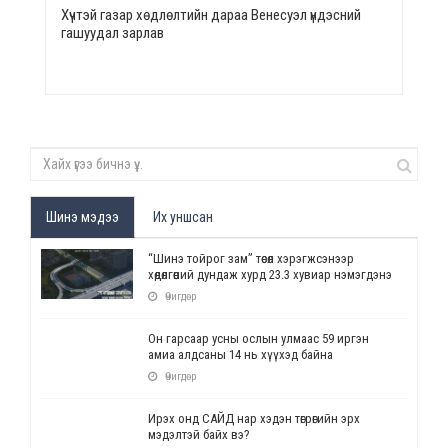
Хүчтэй газар хөдлөлтийн дараа Венесуэл үндэсний
гашуудал зарлав
Шинэ мэдээ
Их уншсан
“Шинэ тойрог зам” төсөл хэрэгжсэнээр
хөдөлгөөний дундаж хурд 23.3 хувиар нэмэгдэнэ
Өчигдөр
Он гарсаар усны ослын улмаас 59 иргэн
амиа алдсаны 14 нь хүүхэд байна
Өчигдөр
Ирэх онд САЙД нар хэдэн төгрөгийн эрх
мэдэлтэй байх вэ?