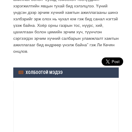
хэрэгжилтийн явцын тухай бид хэлэлцлээ. Үүний
үндсэн дээр эрчим хүчний хамтын ажиллагааны шинэ
хэлбэрийг эрж олох нь чухал юм гэж бид санал нэгтэй
үзэж байна. Хоёр орны газрын тос, нүүрс, хий,
цахилгаан болон цөмийн эрчим хүч, түүнчлэн
сэргээгдэх эрчим хүчний салбарын уламжлалт хамтын
ажиллагааг бид өндрөөр үнэлж байна” гэж Ли Көчян
онцлов.
ХОЛБООТОЙ МЭДЭЭ