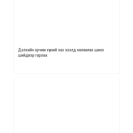
Дэлхийн эрчим хүчний зах зээлд нөлөөлөх шинэ
шийдвэр гарлаа