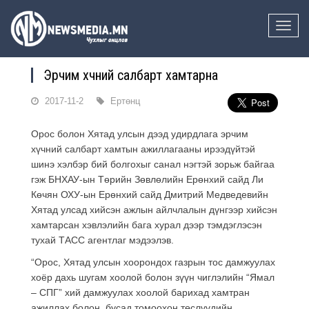
Toggle
naviga
Эрчим хүчний салбарт хамтарна
2017-11-2
Ертөнц
Орос болон Хятад улсын дээд удирдлага эрчим
хүчний салбарт хамтын ажиллагааны ирээдүйтэй
шинэ хэлбэр бий болгохыг санал нэгтэй зорьж байгаа
гэж БНХАУ-ын Төрийн Зөвлөлийн Ерөнхий сайд Ли
Көчян ОХУ-ын Ерөнхий сайд Дмитрий Медведевийн
Хятад улсад хийсэн ажлын айлчлалын дүнгээр хийсэн
хамтарсан хэвлэлийн бага хурал дээр тэмдэглэсэн
тухай ТАСС агентлаг мэдээлэв.
“Орос, Хятад улсын хоорондох газрын тос дамжуулах
хоёр дахь шугам хоолой болон зүүн чиглэлийн “Ямал
– СПГ” хий дамжуулах хоолой барихад хамтран
ажиллах болон бусад томоохон төслүүдийн