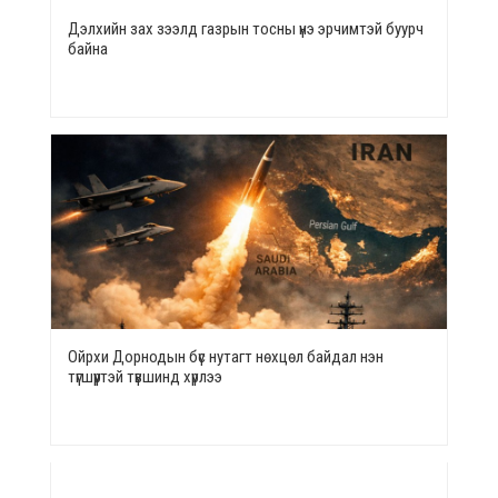
Дэлхийн зах зээлд газрын тосны үнэ эрчимтэй буурч
байна
Ойрхи Дорнодын бүс нутагт нөхцөл байдал нэн
түгшүүртэй түвшинд хүрлээ