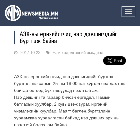
Toggle
naviga
АЗХ-ны ерөнхийлөгчид нэр дэвшигчдийг
бүртгэж байна
2017-10-23
Нам хөдөлгөөний амьдрал
АЗХ-ны ерөнхийлөгчид нэр дэвшигчдийг бүртгэх
бүртгэл энэ сарын 25-ны 18.00 цаг хүртэл явагдах гэж
байгаа бөгөөд бүх гишүүдэд нээлттэй аж.
Нэр дэвшигч та гараар бичсэн өргөдөл, Намын
батлахын хуулбар, 2 хувь цээж зураг, иргэний
үнэмлэхийн хуулбар, Маягт бөглөн,бүртгэлийн
хураамжаа хураалгасан байхад нэр дэвших эрх нь
нээлттэй болох юм байна.