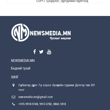
СОР17: Цэцэрлэг, сургуулийн бүртгэлд
өөрчлөлт орно
Өчигдөр
УЕПГ: Биеэ үнэлэхийг зохион байгуулж, хүн
худалдаалсан хэргүүдийг шүүхэд
шилжүүлжээ
Өчигдөр
Өнөөдрийн онч үг
Өчигдөр
NEWSMEDIA.MN
Энэ сарын 15-наас эхлэн замын хөдөлгөөнд
өөрчлөлт орно
Бидний тухай
2026-08-4
ХАЯГ
С.Бямбацогт: Иргэд, бизнес эрхлэгчдэд
Сүхбаатар дүүрэг 7-р хороо Эрхүүгийн гудамж Дэлгэр төв 301
хүрсэн өгөөжөөрөө ажлаа үнэлж, хэрэгжилтээ
тайлагнадаг байх ёстой
тоот
2026-08-4
newsmedia.mn@gmail.com
+976 9918-9748, 9913-0782, 8842-1818
Улсын онцгой комисс өвөлжилтийн бэлтгэл,
бэлэн байдлыг хангах чиглэлээр хуралдлаа