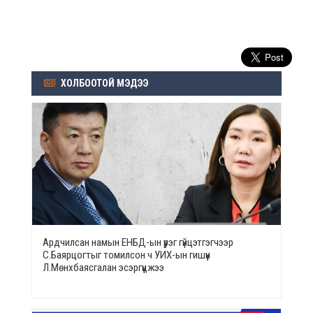
ХОЛБООТОЙ МЭДЭЭ
Ардчилсан намын ЕНБД-ын үүрэг гүйцэтгэгчээр
С.Баярцогтыг томилсон ч УИХ-ын гишүүн
Л.Мөнхбаясгалан эсэргүүцжээ