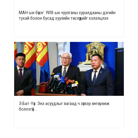
МАН-ын бүлэг: УИХ-ын чуулганы хуралдааны дэгийн
тухай болон бусад хуулийн төслүүдийг хэлэлцлээ
Э.Бат-Үүл: Энэ асуудлыг яагаад ч зүгээр өнгөрөөж
болохгүй…