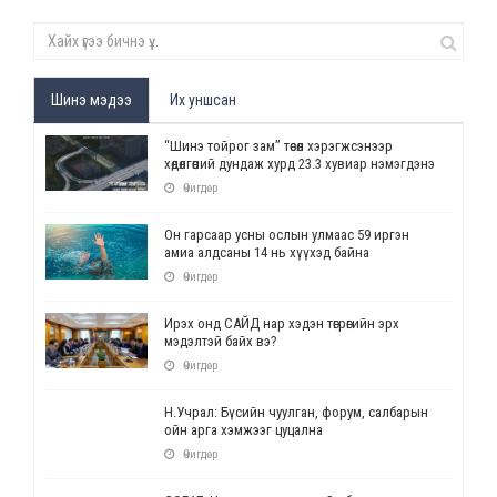
Шинэ мэдээ
Их уншсан
“Шинэ тойрог зам” төсөл хэрэгжсэнээр
хөдөлгөөний дундаж хурд 23.3 хувиар нэмэгдэнэ
Өчигдөр
Он гарсаар усны ослын улмаас 59 иргэн
амиа алдсаны 14 нь хүүхэд байна
Өчигдөр
Ирэх онд САЙД нар хэдэн төгрөгийн эрх
мэдэлтэй байх вэ?
Өчигдөр
Н.Учрал: Бүсийн чуулган, форум, салбарын
ойн арга хэмжээг цуцална
Өчигдөр