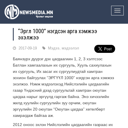
Toggle
naviga
“Эргүүл 1000” нэгдсэн арга хэмжээ
эхэлжээ
2017-09-19
Мэдээ, мэдээлэл
Баянзүрх дүүрэг дэх цагдаагиин 1, 2, 3 хэлтсээс
Батлан хамгаалахын их сургууль, Хууль сахиулахын
их сургууль, Их засаг их сургуулиудтай хамтран
зохион байгуулах “ЭРГҮҮЛ 1000” нэгдсэн арга хэмжээ
эхэлжээ. Нэмж мэдээлэхэд Нийслэлийн цагдаагийн
газар Үндэсний дээд сургуультай хамтран оюутан
цагдаа нарыг эргүүлд гаргаж байна. Энэ хичээлийн
жилд хуулийн сургуулийн зуу орчим, оюутан
эргүүлийн 20 оюутан “Оюутан цагдаа” хөтөлбөрт
хамрагдаж байгаа аж.
2012 оноос эхлэн Нийслэлийн цагдаагийн газраас их