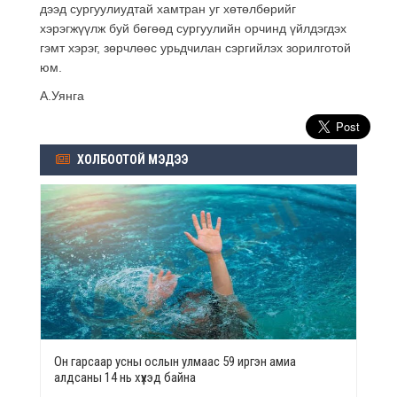
дээд сургуулиудтай хамтран уг хөтөлбөрийг
хэрэгжүүлж буй бөгөөд сургуулийн орчинд үйлдэгдэх
гэмт хэрэг, зөрчлөөс урьдчилан сэргийлэх зорилготой
юм.
А.Уянга
ХОЛБООТОЙ МЭДЭЭ
Он гарсаар усны ослын улмаас 59 иргэн амиа
алдсаны 14 нь хүүхэд байна