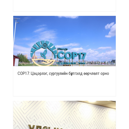
СОР17: Цэцэрлэг, сургуулийн бүртгэлд өөрчлөлт орно