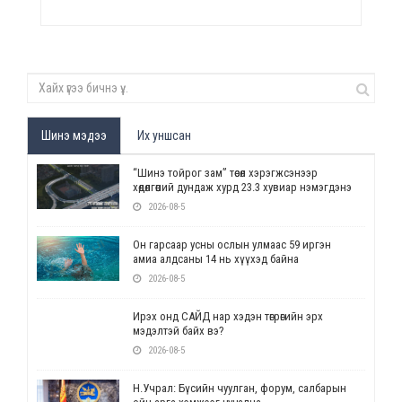
Шинэ мэдээ
Их уншсан
“Шинэ тойрог зам” төсөл хэрэгжсэнээр
хөдөлгөөний дундаж хурд 23.3 хувиар нэмэгдэнэ
2026-08-5
Он гарсаар усны ослын улмаас 59 иргэн
амиа алдсаны 14 нь хүүхэд байна
2026-08-5
Ирэх онд САЙД нар хэдэн төгрөгийн эрх
мэдэлтэй байх вэ?
2026-08-5
Н.Учрал: Бүсийн чуулган, форум, салбарын