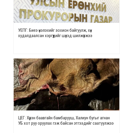
УЕПГ: Биеэ үнэлэхийг зохион байгуулж, хүн
худалдаалсан хэргүүдийг шүүхэд шилжүүлжээ
ЦЕГ: Хүрэн баавгайн бамбарууш, Халиун бугыг агнан
УБ хот руу оруулах гэж байсан этгээдийг саатуулжээ