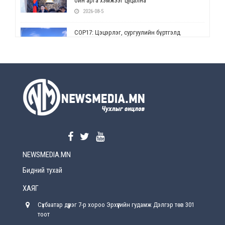
ойн арга хэмжээг цуцална
2026-08-5
СОР17: Цэцэрлэг, сургуулийн бүртгэлд
өөрчлөлт орно
2026-08-5
УЕПГ: Биеэ үнэлэхийг зохион байгуулж, хүн
худалдаалсан хэргүүдийг шүүхэд
шилжүүлжээ
2026-08-5
Өнөөдрийн онч үг
2026-08-5
NEWSMEDIA.MN
Энэ сарын 15-наас эхлэн замын хөдөлгөөнд
өөрчлөлт орно
Бидний тухай
2026-08-4
ХАЯГ
С.Бямбацогт: Иргэд, бизнес эрхлэгчдэд
Сүхбаатар дүүрэг 7-р хороо Эрхүүгийн гудамж Дэлгэр төв 301
хүрсэн өгөөжөөрөө ажлаа үнэлж, хэрэгжилтээ
тайлагнадаг байх ёстой
тоот
2026-08-4