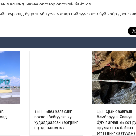
рсан малчинд нөхөн олговор олгохгүй байх юм.
ийн хүрээнд буцалтгүй тусламжаар нийлүүлэгдэж буй хоёр дахь ээ
г,
УЕПГ: Биеэ үнэлэхийг
ЦЕГ: Хүрэн баавгайн
гэлд
зохион байгуулж, хүн
бамбарууш, Халиун
худалдаалсан хэргүүдийг
бугыг агнан УБ хот р
шүүхэд шилжүүлжээ
оруулах гэж байсан
этгээдийг саатуулжэ