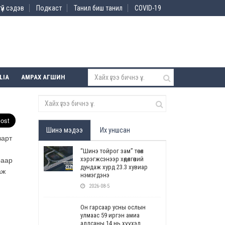
үй сэдэв
Подкаст
Танил биш танил
COVID-19
LIA
АМРАХ АГШИН
Шинэ мэдээ
Их уншсан
варт
“Шинэ тойрог зам” төсөл
хэрэгжсэнээр хөдөлгөөний
раар
дундаж хурд 23.3 хувиар
аж
нэмэгдэнэ
2026-08-5
Он гарсаар усны ослын
улмаас 59 иргэн амиа
алдсаны 14 нь хүүхэд