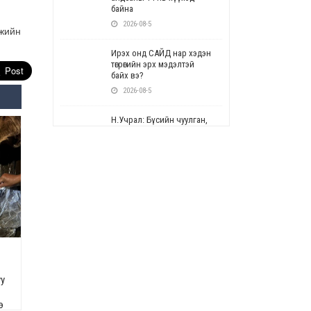
байна
2026-08-5
лжийн
Ирэх онд САЙД нар хэдэн
төгрөгийн эрх мэдэлтэй
байх вэ?
2026-08-5
Н.Учрал: Бүсийн чуулган,
форум, салбарын ойн
арга хэмжээг цуцална
2026-08-5
СОР17: Цэцэрлэг,
сургуулийн бүртгэлд
өөрчлөлт орно
2026-08-5
УЕПГ: Биеэ үнэлэхийг
зохион байгуулж, хүн
худалдаалсан хэргүүдийг
уу
шүүхэд шилжүүлжээ
2026-08-5
э