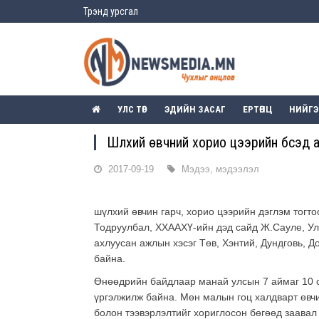
Трэнд урсгал
УЛС ТӨР
ЭДИЙН ЗАСАГ
ЕРТӨНЦ
НИЙГ
Шүлхий өвчний хорио цээрийн бүсэд
2017-09-19
Мэдээ, мэдээлэл
шүлхий өвчин гарч, хорио цээрийн дэглэм тогто
Тодруулбал, ХХААХҮ-ийн дэд сайд Ж.Сауле, У
ахлуусан ажлын хэсэг Төв, Хэнтий, Дундговь, 
байна.
Өнөөдрийн байдлаар манай улсын 7 аймаг 10 с
үргэлжилж байна. Мөн малын гоц халдварт өвчи
болон тээвэрлэлтийг хориглосон бөгөөд заавал