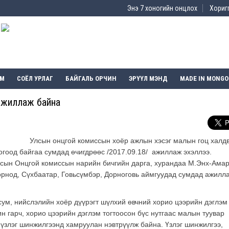
Энэ 7 хоногийн онцлох
Хоригг
ЭМ
СОЁЛ УРЛАГ
БАЙГАЛЬ ОРЧИН
ЭРҮҮЛ МЭНД
MADE IN MONGO
 ажиллаж байна
Улсын онцгой комиссын хоёр ажлын хэсэг малын гоц халд
огоод байгаа сумдад өчигдрөөс /2017.09.18/ ажиллаж эхэллээ.
лсын Онцгой комиссын нарийн бичгийн дарга, хурандаа М.Энх-Ама
Дорнод, Сүхбаатар, Говьсүмбэр, Дорноговь аймгуудад сумдад ажилл
ум, нийслэлийн хоёр дүүрэгт шүлхий өвчний хорио цээрийн дэглэм
н гарч, хорио цээрийн дэглэм тогтоосон бүс нутгаас малын туувар
 үзлэг шинжилгээнд хамруулан нэвтрүүлж байна. Үзлэг шинжилгээ,