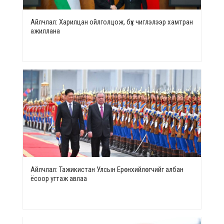
Айлчлал: Харилцан ойлголцож, бүх чиглэлээр хамтран
ажиллана
Айлчлал: Тажикистан Улсын Ерөнхийлөгчийг албан
ёсоор угтаж авлаа