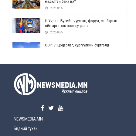
мэдэлтэй байх вэ?
2026-08-5
Н.Учрал: Бүсийн чуулган, форум, салбарын
ойн арга хэмжээг цуцална
2026-08-5
СОР17: Цэцэрлэг, сургуулийн бүртгэлд
өөрчлөлт орно
2026-08-5
УЕПГ: Биеэ үнэлэхийг зохион байгуулж, хүн
худалдаалсан хэргүүдийг шүүхэд
шилжүүлжээ
2026-08-5
Өнөөдрийн онч үг
2026-08-5
NEWSMEDIA.MN
Энэ сарын 15-наас эхлэн замын хөдөлгөөнд
өөрчлөлт орно
Бидний тухай
2026-08-4