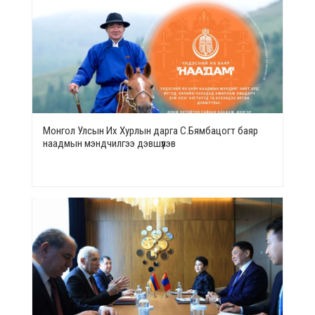
Монгол Улсын Их Хурлын дарга С.Бямбацогт баяр
наадмын мэндчилгээ дэвшүүлэв