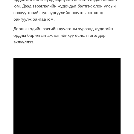
юм. Дээд зэрэглэлийн жудочдыг бэлтгэх олон улсын
энэхүү төвийг тус сургуулийн оюутны хотхонд
байгуулж байгаа юм.
Дорнын эдийн засгийн чуулганы хүрээнд жудогийн
ордны барилгын ажлыг ийнхүү ёслол төгөлдөр
эхлүүллээ.