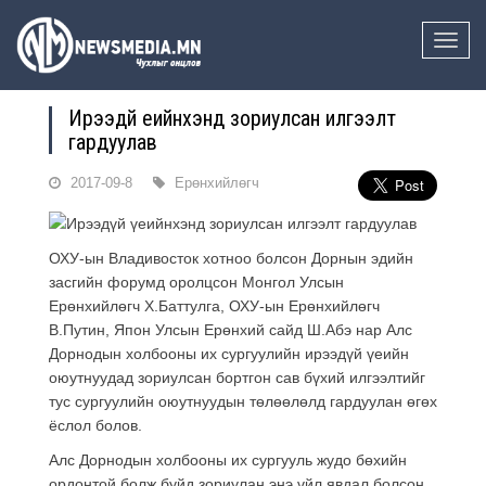
Toggle
naviga
Ирээдүй үеийнхэнд зориулсан илгээлт
гардуулав
2017-09-8
Ерөнхийлөгч
ОХУ-ын Владивосток хотноо болсон Дорнын эдийн
засгийн форумд оролцсон Монгол Улсын
Ерөнхийлөгч Х.Баттулга, ОХУ-ын Ерөнхийлөгч
В.Путин, Япон Улсын Ерөнхий сайд Ш.Абэ нар Алс
Дорнодын холбооны их сургуулийн ирээдүй үеийн
оюутнуудад зориулсан бортгон сав бүхий илгээлтийг
тус сургуулийн оюутнуудын төлөөлөлд гардуулан өгөх
ёслол болов.
Алс Дорнодын холбооны их сургууль жудо бөхийн
ордонтой болж буйд зориулан энэ үйл явдал болсон