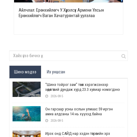
Айлчлал: Ерөнхийлөгч У.Хүрэлсүх Армени Улсын
Ерөнхийлөгч Ваган Хачатурянтай уулзлаа
Шинэ мэдээ
Их уншсан
“Шинэ тойрог зам” төсөл хэрэгжсэнээр
хөдөлгөөний дундаж хурд 23.3 хувиар нэмэгдэнэ
2026-08-5
Он гарсаар усны ослын улмаас 59 иргэн
амиа алдсаны 14 нь хүүхэд байна
2026-08-5
Ирэх онд САЙД нар хэдэн төгрөгийн эрх