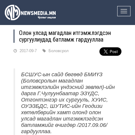
Toggle
naviga
Олон улсад магадлан итгэмжлэгдсэн
сургуулиудад батламж гардууллаа
2017-09-7
Боловсрол
БСШУС-ын сайд бөгөөд БМИҮЗ
(Боловсролын магадлан
итгэмжлэлийн үндэсний зөвлөл)-ийн
дарга Г.Чулуунбаатар ЭЗҮДС,
Отгонтэнгэр их сургууль, ХУИС,
ОУЭЗБДС, ШУТИС-ийн Геодизи
хөтөлбөрийн хамт олонд олон
улсад магадлан итгэмжлэгдсэн
батламжийг өчигдөр /2017.09.06/
гардууллаа.