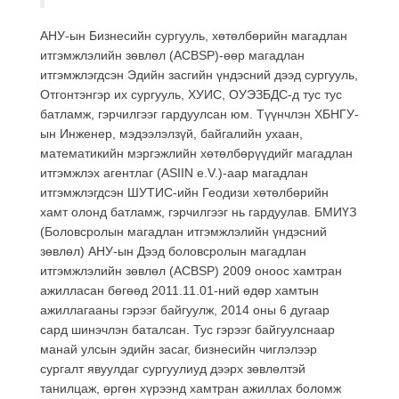
АНУ-ын Бизнесийн сургууль, хөтөлбөрийн магадлан
итгэмжлэлийн зөвлөл (ACBSP)-өөр магадлан
итгэмжлэгдсэн Эдийн засгийн үндэсний дээд сургууль,
Отгонтэнгэр их сургууль, ХУИС, ОУЭЗБДС-д тус тус
батламж, гэрчилгээг гардуулсан юм. Түүнчлэн ХБНГУ-
ын Инженер, мэдээлэлзүй, байгалийн ухаан,
математикийн мэргэжлийн хөтөлбөрүүдийг магадлан
итгэмжлэх агентлаг (ASIIN e.V.)-аар магадлан
итгэмжлэгдсэн ШУТИС-ийн Геодизи хөтөлбөрийн
хамт олонд батламж, гэрчилгээг нь гардуулав. БМИҮЗ
(Боловсролын магадлан итгэмжлэлийн үндэсний
зөвлөл) АНУ-ын Дээд боловсролын магадлан
итгэмжлэлийн зөвлөл (ACBSP) 2009 оноос хамтран
ажилласан бөгөөд 2011.11.01-ний өдөр хамтын
ажиллагааны гэрээг байгуулж, 2014 оны 6 дугаар
сард шинэчлэн баталсан. Тус гэрээг байгуулснаар
манай улсын эдийн засаг, бизнесийн чиглэлээр
сургалт явуулдаг сургуулиуд дээрх зөвлөлтэй
танилцаж, өргөн хүрээнд хамтран ажиллах боломж