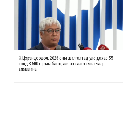
Э.Цэрэнцоодол: 2026 оны шалгалтад улс даяар 55
төвд 3,500 орчим багш, албан хаагч хянагчаар
ажиллана