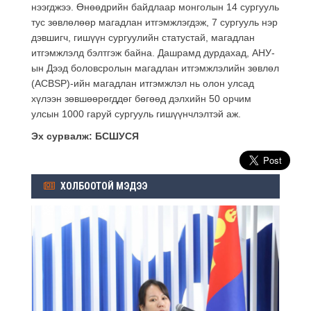
нээгджээ. Өнөөдрийн байдлаар монголын 14 сургууль
тус зөвлөлөөр магадлан итгэмжлэгдэж, 7 сургууль нэр
дэвшигч, гишүүн сургуулийн статустай, магадлан
итгэмжлэлд бэлтгэж байна. Дашрамд дурдахад, АНУ-
ын Дээд боловсролын магадлан итгэмжлэлийн зөвлөл
(ACBSP)-ийн магадлан итгэмжлэл нь олон улсад
хүлээн зөвшөөрөгддөг бөгөөд дэлхийн 50 орчим
улсын 1000 гаруй сургууль гишүүнчлэлтэй аж.
Эх сурвалж: БСШУСЯ
ХОЛБООТОЙ МЭДЭЭ