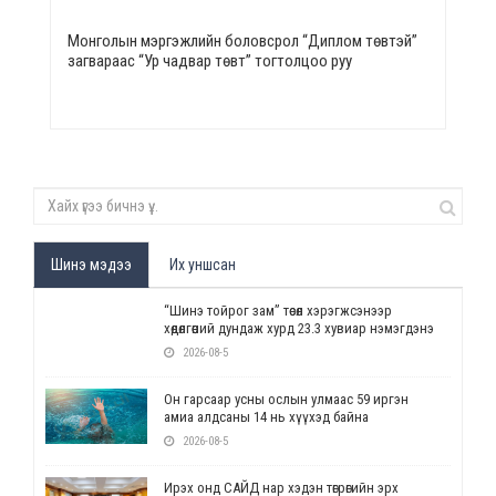
Монголын мэргэжлийн боловсрол “Диплом төвтэй”
загвараас “Ур чадвар төвт” тогтолцоо руу
Шинэ мэдээ
Их уншсан
“Шинэ тойрог зам” төсөл хэрэгжсэнээр
хөдөлгөөний дундаж хурд 23.3 хувиар нэмэгдэнэ
2026-08-5
Он гарсаар усны ослын улмаас 59 иргэн
амиа алдсаны 14 нь хүүхэд байна
2026-08-5
Ирэх онд САЙД нар хэдэн төгрөгийн эрх