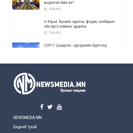
мэдэлтэй байх вэ?
2026-08-5
Н.Учрал: Бүсийн чуулган, форум, салбарын
ойн арга хэмжээг цуцална
2026-08-5
СОР17: Цэцэрлэг, сургуулийн бүртгэлд
өөрчлөлт орно
2026-08-5
УЕПГ: Биеэ үнэлэхийг зохион байгуулж, хүн
худалдаалсан хэргүүдийг шүүхэд
шилжүүлжээ
2026-08-5
Өнөөдрийн онч үг
2026-08-5
NEWSMEDIA.MN
Энэ сарын 15-наас эхлэн замын хөдөлгөөнд
өөрчлөлт орно
Бидний тухай
2026-08-4