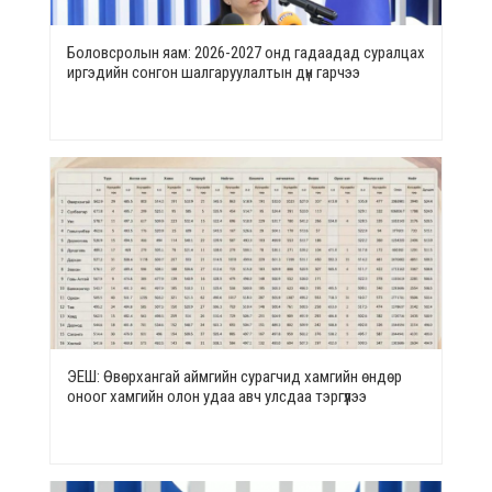
Боловсролын яам: 2026-2027 онд гадаадад суралцах
иргэдийн сонгон шалгаруулалтын дүн гарчээ
ЭЕШ: Өвөрхангай аймгийн сурагчид хамгийн өндөр
оноог хамгийн олон удаа авч улсдаа тэргүүлээ