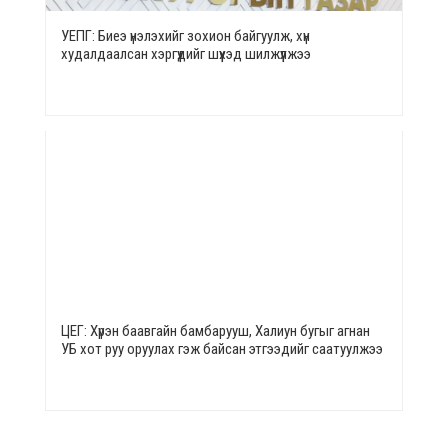
УЕПГ: Биеэ үнэлэхийг зохион байгуулж, хүн
худалдаалсан хэргүүдийг шүүхэд шилжүүлжээ
ЦЕГ: Хүрэн баавгайн бамбарууш, Халиун бугыг агнан
УБ хот руу оруулах гэж байсан этгээдийг саатуулжээ