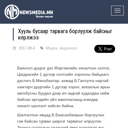
Toggle
naviga
Хууль бусаар тарвага борлуулж байсныг
илрүүлжээ
2017-08-4
Мэдээ, мэдээлэл
Баянгол дүүрэг дэх Мэргэжлийн хяналтын хэлтэс,
Цагдаагийн 1 дүгээр хэлтсийн хорооны байцаагч
дэслэгч Б.Мөнхбаатар, ахмад Б.Гантулга нартай
хамтарч дүүргийн 1 дүгээр хороо, вокзалын арын
автобусны буудал дээр ил задгай худалдаа хийж
байсан иргэдийн үйл ажиллагаанд өчигдөр
хяналт шалгалт хийсэн байна.
Шалгалтын явцад Б.Баасанбаярын борлуулах
гэж байсан гурван ширхэг тарвагыг илрүүлэн
Зооноз судлалын үндэсний төвд хүлээлгэн өгч