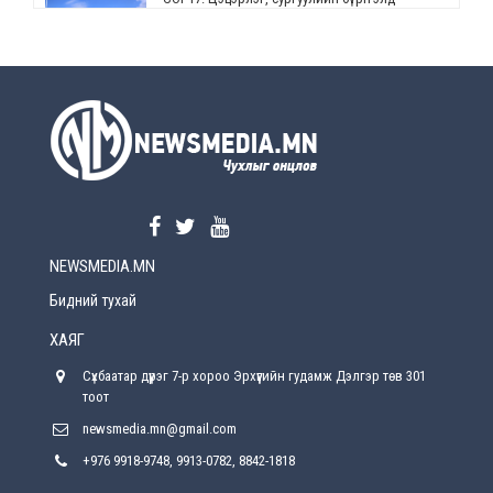
өөрчлөлт орно
2026-08-5
УЕПГ: Биеэ үнэлэхийг зохион байгуулж, хүн
худалдаалсан хэргүүдийг шүүхэд
шилжүүлжээ
2026-08-5
Өнөөдрийн онч үг
2026-08-5
NEWSMEDIA.MN
Энэ сарын 15-наас эхлэн замын хөдөлгөөнд
өөрчлөлт орно
Бидний тухай
2026-08-4
ХАЯГ
С.Бямбацогт: Иргэд, бизнес эрхлэгчдэд
Сүхбаатар дүүрэг 7-р хороо Эрхүүгийн гудамж Дэлгэр төв 301
хүрсэн өгөөжөөрөө ажлаа үнэлж, хэрэгжилтээ
тайлагнадаг байх ёстой
тоот
2026-08-4
newsmedia.mn@gmail.com
+976 9918-9748, 9913-0782, 8842-1818
Улсын онцгой комисс өвөлжилтийн бэлтгэл,
бэлэн байдлыг хангах чиглэлээр хуралдлаа