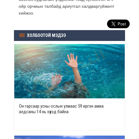
ойр орчмын талбайд ариутгал халдваргүйжилт
хийжээ.
ХОЛБООТОЙ МЭДЭЭ
Он гарсаар усны ослын улмаас 59 иргэн амиа
алдсаны 14 нь хүүхэд байна