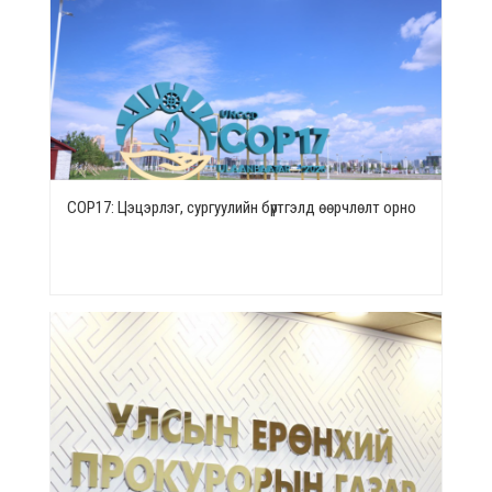
СОР17: Цэцэрлэг, сургуулийн бүртгэлд өөрчлөлт орно