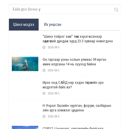
Шинэ мэдээ
Их уншсан
“Шинэ тойрог зам” төсөл хэрэгжсэнээр
хөдөлгөөний дундаж хурд 23.3 хувиар нэмэгдэнэ
2026-08-5
Он гарсаар усны ослын улмаас 59 иргэн
амиа алдсаны 14 нь хүүхэд байна
2026-08-5
Ирэх онд САЙД нар хэдэн төгрөгийн эрх
мэдэлтэй байх вэ?
2026-08-5
Н.Учрал: Бүсийн чуулган, форум, салбарын
ойн арга хэмжээг цуцална
2026-08-5
СОР17: Цэцэрлэг, сургуулийн бүртгэлд