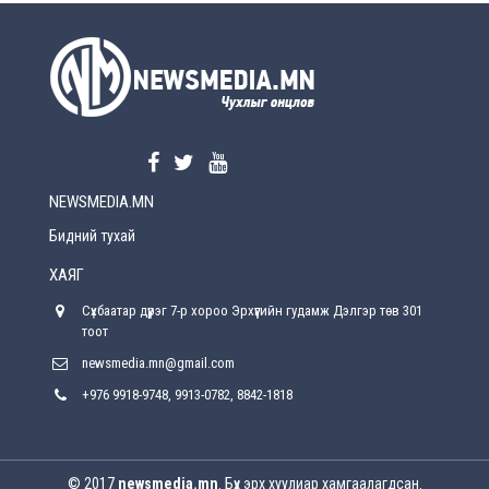
УЕПГ: Биеэ үнэлэхийг зохион байгуулж, хүн
худалдаалсан хэргүүдийг шүүхэд
шилжүүлжээ
Өчигдөр
Өнөөдрийн онч үг
Өчигдөр
NEWSMEDIA.MN
Энэ сарын 15-наас эхлэн замын хөдөлгөөнд
өөрчлөлт орно
Бидний тухай
2026-08-4
ХАЯГ
С.Бямбацогт: Иргэд, бизнес эрхлэгчдэд
Сүхбаатар дүүрэг 7-р хороо Эрхүүгийн гудамж Дэлгэр төв 301
хүрсэн өгөөжөөрөө ажлаа үнэлж, хэрэгжилтээ
тайлагнадаг байх ёстой
тоот
2026-08-4
newsmedia.mn@gmail.com
+976 9918-9748, 9913-0782, 8842-1818
Улсын онцгой комисс өвөлжилтийн бэлтгэл,
бэлэн байдлыг хангах чиглэлээр хуралдлаа
2026-07-30
© 2017
newsmedia.mn
. Бүх эрх хуулиар хамгаалагдсан.
Баян-Өлгийн дараагийн засаг “ноён”-ы