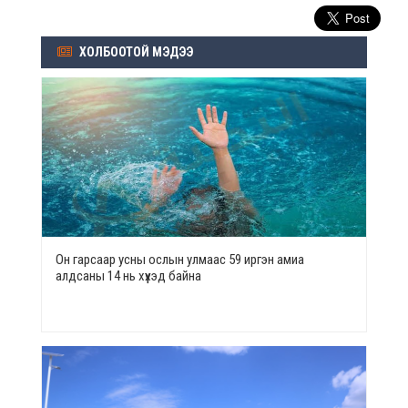
ХОЛБООТОЙ МЭДЭЭ
Он гарсаар усны ослын улмаас 59 иргэн амиа
алдсаны 14 нь хүүхэд байна