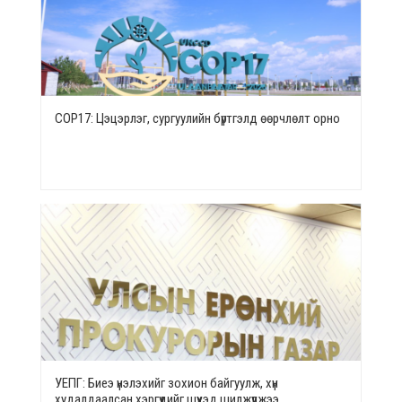
СОР17: Цэцэрлэг, сургуулийн бүртгэлд өөрчлөлт орно
УЕПГ: Биеэ үнэлэхийг зохион байгуулж, хүн
худалдаалсан хэргүүдийг шүүхэд шилжүүлжээ