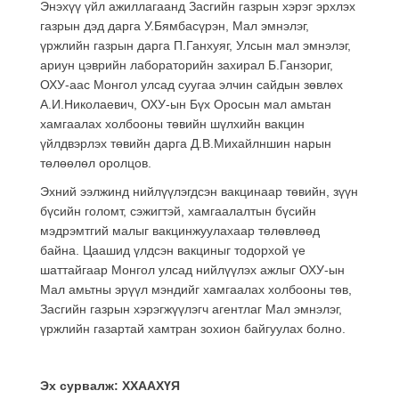
Энэхүү үйл ажиллагаанд Засгийн газрын хэрэг эрхлэх
газрын дэд дарга У.Бямбасүрэн, Мал эмнэлэг,
үржлийн газрын дарга П.Ганхуяг, Улсын мал эмнэлэг,
ариун цэврийн лабораторийн захирал Б.Ганзориг,
ОХУ-аас Монгол улсад суугаа элчин сайдын зөвлөх
А.И.Николаевич, ОХУ-ын Бүх Оросын мал амьтан
хамгаалах холбооны төвийн шүлхийн вакцин
үйлдвэрлэх төвийн дарга Д.В.Михайлншин нарын
төлөөлөл оролцов.
Эхний ээлжинд нийлүүлэгдсэн вакцинаар төвийн, зүүн
бүсийн голомт, сэжигтэй, хамгаалалтын бүсийн
мэдрэмтгий малыг вакцинжуулахаар төлөвлөөд
байна. Цаашид үлдсэн вакциныг тодорхой үе
шаттайгаар Монгол улсад нийлүүлэх ажлыг ОХУ-ын
Мал амьтны эрүүл мэндийг хамгаалах холбооны төв,
Засгийн газрын хэрэгжүүлэгч агентлаг Мал эмнэлэг,
үржлийн газартай хамтран зохион байгуулах болно.
Эх сурвалж: ХХААХҮЯ