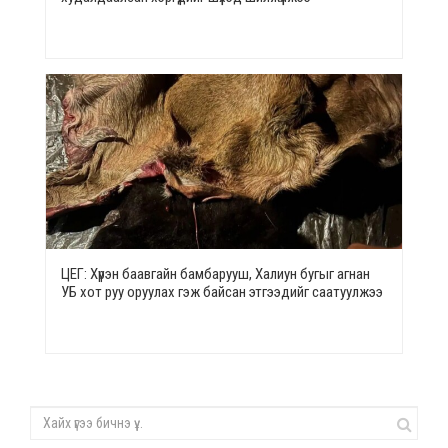
ЦЕГ: Хүрэн баавгайн бамбарууш, Халиун бугыг агнан
УБ хот руу оруулах гэж байсан этгээдийг саатуулжээ