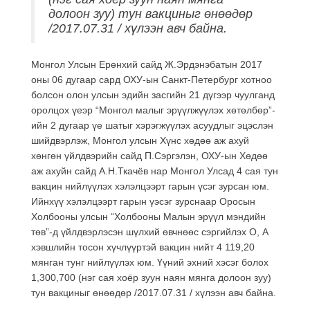
долоон зуу) тун вакциныг өнөөдөр
/2017.07.31 / хүлээн авч байна.
Монгол Улсын Ерөнхий сайд Ж.Эрдэнэбатын 2017
оны 06 дугаар сард ОХУ-ын Санкт-Петербург хотноо
болсон олон улсын эдийн засгийн 21 дүгээр чуулганд
оролцох үеэр “Монгол малыг эрүүлжүүлэх хөтөлбөр”-
ийн 2 дугаар үе шатыг хэрэгжүүлэх асуудлыг эцэслэн
шийдвэрлэж, Монгол улсын Хүнс хөдөө аж ахуй
хөнгөн үйлдвэрийн сайд П.Сэргэлэн, ОХУ-ын Хөдөө
аж ахуйн сайд А.Н.Ткачёв нар Монгол Улсад 4 сая тун
вакцин нийлүүлэх хэлэлцээрт гарын үсэг зурсан юм.
Ийнхүү хэлэлцээрт гарын үэсэг зурснаар Оросын
Холбооны улсын “Холбооны Малын эрүүл мэндийн
төв”-д үйлдвэрлэсэн шүлхий өвчнөөс сэргийлэх О, А
хэвшлийн тосон хүчлүүртэй вакцин нийт 4 119,20
мянган тунг нийлүүлэх юм. Үүний эхний хэсэг болох
1,300,700 (нэг сая хоёр зуун наян мянга долоон зуу)
тун вакциныг өнөөдөр /2017.07.31 / хүлээн авч байна.