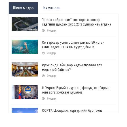
Шинэ мэдээ
Их уншсан
“Шинэ тойрог зам” төсөл хэрэгжсэнээр
хөдөлгөөний дундаж хурд 23.3 хувиар нэмэгдэнэ
Өчигдөр
Он гарсаар усны ослын улмаас 59 иргэн
амиа алдсаны 14 нь хүүхэд байна
Өчигдөр
Ирэх онд САЙД нар хэдэн төгрөгийн эрх
мэдэлтэй байх вэ?
Өчигдөр
Н.Учрал: Бүсийн чуулган, форум, салбарын
ойн арга хэмжээг цуцална
Өчигдөр
СОР17: Цэцэрлэг, сургуулийн бүртгэлд
өөрчлөлт орно
Өчигдөр