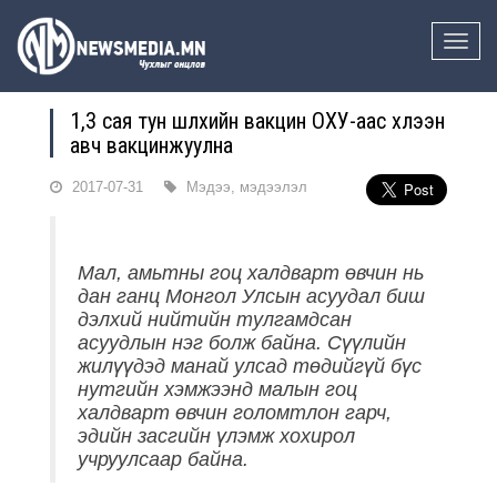
Toggle
naviga
1,3 сая тун шүлхийн вакцин ОХУ-аас хүлээн
авч вакцинжуулна
2017-07-31
Мэдээ, мэдээлэл
Мал, амьтны гоц халдварт өвчин нь
дан ганц Монгол Улсын асуудал биш
дэлхий нийтийн тулгамдсан
асуудлын нэг болж байна. Сүүлийн
жилүүдэд манай улсад төдийгүй бүс
нутгийн хэмжээнд малын гоц
халдварт өвчин голомтлон гарч,
эдийн засгийн үлэмж хохирол
учруулсаар байна.