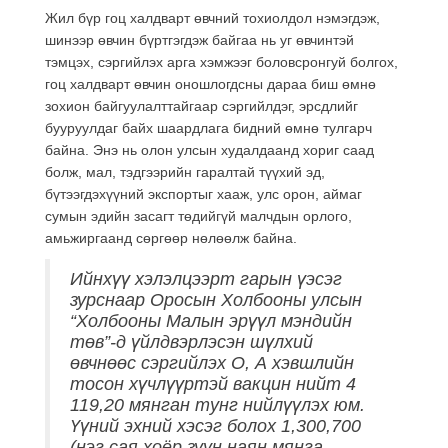
Жил бүр гоц халдварт өвчний тохиолдол нэмэгдэж,
шинээр өвчин бүртгэгдэж байгаа нь уг өвчинтэй
тэмцэх, сэргийлэх арга хэмжээг боловсронгуй болгох,
гоц халдварт өвчин оношлогдсны дараа биш өмнө
зохион байгуулалттайгаар сэргийлдэг, эрсдлийг
бууруулдаг байх шаардлага бидний өмнө тулгарч
байна. Энэ нь олон улсын худалдаанд хориг саад
болж, мал, тэдгээрийн гаралтай түүхий эд,
бүтээгдэхүүний экспортыг хааж, улс орон, аймаг
сумын эдийн засагт төдийгүй малчдын орлого,
амьжиргаанд сөргөөр нөлөөлж байна.
Ийнхүү хэлэлцээрт гарын үэсэг
зурснаар Оросын Холбооны улсын
“Холбооны Малын эрүүл мэндийн
төв”-д үйлдвэрлэсэн шүлхий
өвчнөөс сэргийлэх О, А хэвшлийн
тосон хүчлүүртэй вакцин нийт 4
119,20 мянган тунг нийлүүлэх юм.
Үүний эхний хэсэг болох 1,300,700
(нэг сая хоёр зуун наян мянга