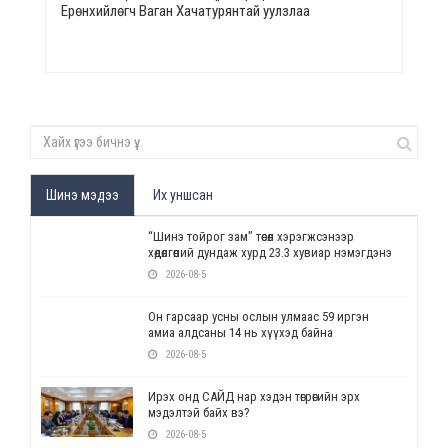
Ерөнхийлөгч Ваган Хачатурянтай уулзлаа
Шинэ мэдээ
Их уншсан
“Шинэ тойрог зам” төсөл хэрэгжсэнээр
хөдөлгөөний дундаж хурд 23.3 хувиар нэмэгдэнэ
2026-08-5
Он гарсаар усны ослын улмаас 59 иргэн
амиа алдсаны 14 нь хүүхэд байна
2026-08-5
Ирэх онд САЙД нар хэдэн төгрөгийн эрх
мэдэлтэй байх вэ?
2026-08-5