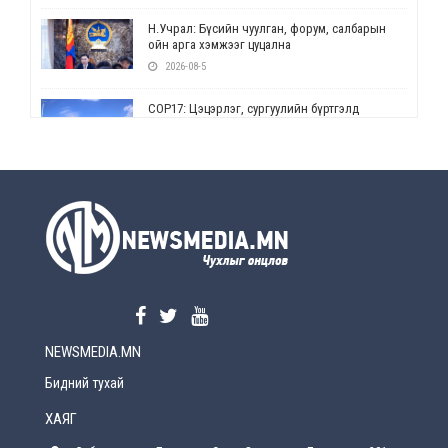
Н.Учрал: Бүсийн чуулган, форум, салбарын
ойн арга хэмжээг цуцална
2026-08-5
СОР17: Цэцэрлэг, сургуулийн бүртгэлд
өөрчлөлт орно
2026-08-5
УЕПГ: Биеэ үнэлэхийг зохион байгуулж, хүн
худалдаалсан хэргүүдийг шүүхэд
шилжүүлжээ
2026-08-5
Өнөөдрийн онч үг
2026-08-5
NEWSMEDIA.MN
Энэ сарын 15-наас эхлэн замын хөдөлгөөнд
өөрчлөлт орно
Бидний тухай
2026-08-4
ХАЯГ
С.Бямбацогт: Иргэд, бизнес эрхлэгчдэд