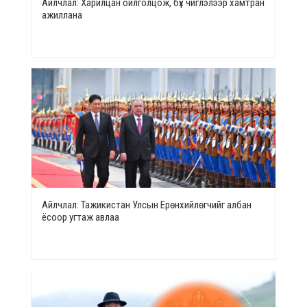
Айлчлал: Харилцан ойлголцож, бүх чиглэлээр хамтран
ажиллана
Айлчлал: Тажикистан Улсын Ерөнхийлөгчийг албан
ёсоор угтаж авлаа