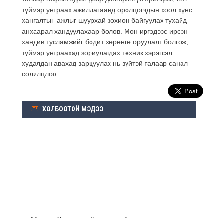
түймэр унтраах ажиллагаанд оролцогчдын хоол хүнс
хангалтын ажлыг шуурхай зохион байгуулах тухайд
анхаарал хандуулахаар болов. Мөн иргэдээс ирсэн
хандив тусламжийг бодит хөрөнгө оруулалт болгож,
түймэр унтраахад зориулагдах техник хэрэгсэл
худалдан авахад зарцуулах нь зүйтэй талаар санал
солилцлоо.
ХОЛБООТОЙ МЭДЭЭ