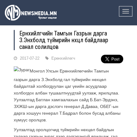
Toggle
naviga
Ерөнхийлөгчийн Тамгын Газрын дарга
З.Энхболд түймрийн нөхцөл байдлаар
санал солилцов
2017-07-22
Ерөнхийлөгч
Монгол Улсын Ерөнхийлөгчийн Тамгын
газрын дарга З.Энхболд гал түймрийн нөхцөл
байдалтай холбогдуулан цаг үеийн асуудлаар
холбогдох албан тушаалтнуудтай уулзаж, ярилцлаа.
Уулзалтад Батлан хамгаалахын сайд Б.Бат-Эрдэнэ,
ЗХЖШ-ын дарга дэслэгч генерал Д.Даваа, ОБЕГ-ын
дарга хошууч генерал Т.Бадрал болон бусад албаны
хүмүүс оролцов.
Уулзалтад оролцогчид түймрийн нөхцөл байдлын
талаар газрын зураг дээр дэлгэрэнгүй ярилцаж, гал