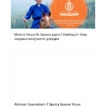
Монгол Улсын Их Хурлын дарга С.Бямбацогт баяр
наадмын мэндчилгээ дэвшүүлэв
Айлчлал: Ерөнхийлөгч У.Хүрэлсүх Армени Улсын