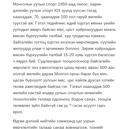
Монголын уулын спорт 1950-аад оноос, харин
дэлхийн уулын спорт XIX зуунд үүссэн гэхэд
наанадаж, 70, цаанадаж 100 хол гаруй жилийн
түүхтэй аж. Гэтэл төдийгөөс өдий хүртэл өмнөх үеийн
уулчдын авирч байсан мөс, цаст хайрхануудын маань
мөсөн бүрхүүлийн талбай, хур тундасны хэмжээ,
байгалийн тогтоц хүртэл ихээхэн өөрчлөгдөж, сүүлийн
жилүүдэд улам ч эрчимжих боллоо. Зарим хайрхадын
мөсөн бүрхүүлийн талбай 15-20 хувь хүртэл багассан
ч явдал бий. Судлаачдын тооцоолсноор байгалийн
өөрчлөлт энэ хэмнэлээрээ цааш өрнөх аваас 500-аас
холгүй жилийн дараа Монгол орны бараг бүх мөс,
цасан бүрхүүлт уулсын мөс, цас хайлж дуусах хэтийн
төлөв ажиглагдаж байгаа гэх. Тэгвэл наанадаж 500
жилийн настай өндөр уулын спортын өнөөгийн
технологийн талаар одооноос бодож санах, тооцож
төлөвлөх зүйл байхгүй гэж үү ? гэсэн асуулт гарч
ирнэ.
Өдгөө дэлхий нийтийн хэмжээнд цаг уурын
өөрчлөлтийн талаар санаа зовницгоож, түүнийг