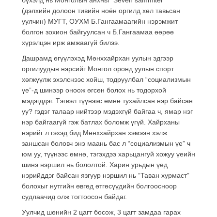
(дэлхийн долоон тивийн ноён оргилд хөл тавьсан
уулчин) МУГТ, ОУХМ Б.Гангаамаагийн нэрэмжит
болгон зохион байгуулсан ч Б.Гангаамаа өөрөө
хүрэлцэн ирж амжаагүй билээ.
Дашрамд өгүүлэхэд Мөнххайрхан уулын эдгээр
оргилуудын нэрсийг Монгол оронд уулын спорт
хөгжүүлж эхэлснээс хойш, тодруулбал “социализмын
үе”-д шинээр оноож өгсөн болох нь тодорхой
мэдэгддэг. Тэгвэл түүнээс өмнө тухайлсан нэр байсан
уу? гэдэг талаар нийтээр мэдэхгүй байгаа ч, ямар нэг
нэр байгаагүй гэж батлах боломж үгүй. Хайрханы
нэрийг л гэхэд бид Мөнххайрхан хэмээн хэлж
заншсан боловч энэ маань бас л “социализмын үе” ч
юм уу, түүнээс өмнө, тэгэхдээ харьцангуй хожуу үеийн
шинэ нэршил нь бололтой. Харин урьдын үед
нэрийддэг байсан язгуур нэршил нь “Таван хурмаст”
болохыг нутгийн өвгөд өтгөсүүдийн болгоосноор
судлаачид олж тогтоосон байдаг.
Уулчид шөнийн 2 цагт босож, 3 цагт замдаа гарах