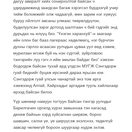
дагуу авиралт хийх сонирхолтой байсан ч
удирдамжинд заагдсан багаж хэрэгсэл бүрдээгүй учир
тийм боломжийг олж чадаагүй, мөн зарим нэг хүмүүс
буруу ойлголт авсаны улмаас төөрөлдүүлэн,
будилуулсан зэрэг дотоод шалтгаан ч бий гэдгийг энд
дурьдах нь илүүц биз. “Үнэгэн харанхуй”-н заагаар
ийн олон баг бааз лагераас хөдөлмөгц, нэг бүрчлэн
духны гэрлээ асаасан уулчдын цуваа уул өөд хэжиж,
мурилзан өгсөж буй нь нэн сүртэй, зүйрлэвээс
тэнгэрийн луу гэгч л ийм амьтан байдаг биз” хэмээн
бодогдож байсан тухай ард үлдсэн МУГЖ Сэнгэдорж
гуай биднийг буцаж ирсэний дараа ярьсан юм.
Сэнгэдорж гуай улсын чанартай энэ том арга
хэмжээнд Алтай, Хайрхадыг аргадаж тууль хайлахаар
ирээд байсан билээ.
Үүр шөнөөр намуун тогтуун байсан тэнгэр уулчдыг
Барилгачин оргилд хүрэх замынхаа тэн хагасад
дөхөж байхын хэрд хуйсагнан ширвэж, бороо
шавшин, салхи үе, үе ширүүсэж эхэлснээ, төдөлгүй
завсар чөлөөгүй бороон шуургаар нүдэж эхлэв.