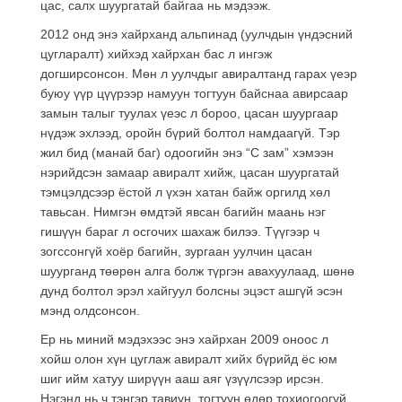
цас, салх шуургатай байгаа нь мэдээж.
2012 онд энэ хайрханд альпинад (уулчдын үндэсний
цугларалт) хийхэд хайрхан бас л ингэж
догширсонсон. Мөн л уулчдыг авиралтанд гарах үеэр
буюу үүр цүүрээр намуун тогтуун байснаа авирсаар
замын талыг туулах үеэс л бороо, цасан шуургаар
нүдэж эхлээд, оройн бүрий болтол намдаагүй. Тэр
жил бид (манай баг) одоогийн энэ “С зам” хэмээн
нэрийдсэн замаар авиралт хийж, цасан шуургатай
тэмцэлдсээр ёстой л үхэн хатан байж оргилд хөл
тавьсан. Нимгэн өмдтэй явсан багийн маань нэг
гишүүн бараг л осгочих шахаж билээ. Түүгээр ч
зогссонгүй хоёр багийн, зургаан уулчин цасан
шуурганд төөрөн алга болж түргэн авахуулаад, шөнө
дунд болтол эрэл хайгуул болсны эцэст ашгүй эсэн
мэнд олдсонсон.
Ер нь миний мэдэхээс энэ хайрхан 2009 оноос л
хойш олон хүн цуглаж авиралт хийх бүрийд ёс юм
шиг ийм хатуу ширүүн ааш аяг үзүүлсээр ирсэн.
Нэгэнд нь ч тэнгэр тавиун, тогтуун өдөр тохиогоогүй