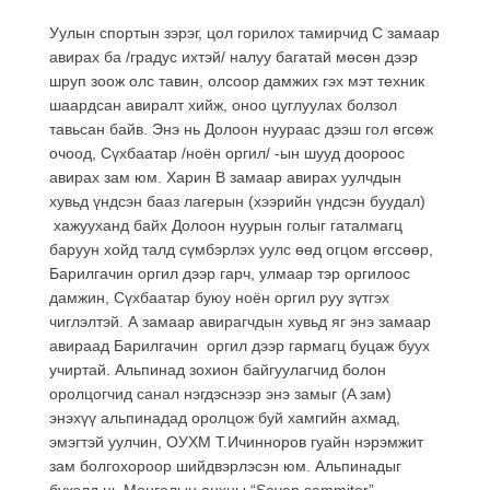
Уулын спортын зэрэг, цол горилох тамирчид C замаар
авирах ба /градус ихтэй/ налуу багатай мөсөн дээр
шруп зоож олс тавин, олсоор дамжих гэх мэт техник
шаардсан авиралт хийж, оноо цуглуулах болзол
тавьсан байв. Энэ нь Долоон нуураас дээш гол өгсөж
очоод, Сүхбаатар /ноён оргил/ -ын шууд доороос
авирах зам юм. Харин В замаар авирах уулчдын
хувьд үндсэн бааз лагерын (хээрийн үндсэн буудал)
хажууханд байх Долоон нуурын голыг гаталмагц
баруун хойд талд сүмбэрлэх уулс өөд огцом өгссөөр,
Барилгачин оргил дээр гарч, улмаар тэр оргилоос
дамжин, Сүхбаатар буюу ноён оргил руу зүтгэх
чиглэлтэй. А замаар авирагчдын хувьд яг энэ замаар
авираад Барилгачин оргил дээр гармагц буцаж буух
учиртай. Альпинад зохион байгуулагчид болон
оролцогчид санал нэгдэснээр энэ замыг (A зам)
энэхүү альпинадад оролцож буй хамгийн ахмад,
эмэгтэй уулчин, ОУХМ Т.Ичинноров гуайн нэрэмжит
зам болгохороор шийдвэрлэсэн юм. Альпинадыг
бүхэлд нь Монголын анхны “Seven sammiter”