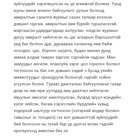
зүйлүүдийг хэрэгжүүлсэн нь үр өгөөжтэй болжээ. Үүнд
юуны өмнө зохион байгуулалт, уулын болоод
авиралтын сахилга журмыг сахих талаар ихээхэн
дэвшил гаргаж, авиралтын зам бүрийг туршлагатай,
мэргэшсэн удирдагчдаар ахлуулан, нэгдсэн журмын
дагуу авиралт хийлгэсэн нь цаг агаарын бэрхшээлтэй
үед баг болгон дур, дураараа салангид явж байж
осолдох, цас, бороон шуурга, будан манан дунд
замаа алдаж төөрөх зэргээс сэргийлж чадсан. Мөн
замуудыг ангилж, ялангуяа зэрэг цол горилох болзол
тогтоосон нь бас нэг дэвшил хэдий ч бусад үеийн
амжилтуудыг орхигдуулж болохгүй гэдгийг хойно
үгүүлсэн болно. Гуравт даатгалын байгууллагыг газар
дээр нь авч ирж уулчдад амь даатгал хийлгэсэн,
явуулын эмнэлэг ажиллуулсан, бүгдэд эрүүл мэндийн
үзлэг хийсэн, багаж хэрэгслийн бүрдлийн хувьд
тодорхой шалгуур тогтоосон (хэтэрхий өндөр болзол
тавьсныг эс тооцвол) гэх мэт дэвшилттэй зүйлүүдийг
бий болгосон нь тухай бүр үр дүнгээ өгсөн гэдгийг
оролцогсод ажиглаа биз ээ.