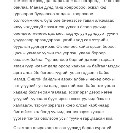
хэмжээнд ирээд цаг харахад 9 цаг өнгөрөөд, 10 дөхөж
байлаа. Манан дунд ганц хоёроороо, эсвэл хэд
гурваараа бусдаасаа холдож, төөрөхөөс
болгоомжилон, бүгд бие биенээсээ таван алхамаас
илүү холдохгүй явахыг сануулсан ёсоор уулчид
бөөндөө, мөнөөх цас мөс, хад чулуун дундуур туучин
уруудсаар арвандөрвөн цагийн үед сая хээрийн
буудлын дэргэд ирэв. Өглөөнөөс хойш орсон бороо,
цасны улмаас уулын гол үерлэн, улаан бороор
оволзож байна. Үүр шөнөөр бидний дамжин гарсан
явган гүүр нэгэнт далд ороод хаахан нь байгааг мэдэх
арга алга. Эс бөгөөс гүүрийг ус авч одсон ч байж
магад. Онцгой байдлын аврах албаны нөхөд олсны
нэг үзүүрийг усны цаад эрэгт ойрхон байх том ургаа
хаданд бэхлэн хамгаалаад, эсрэг эрэг дээрх нөгөө
үзүүрийг уулнаас бууж ирсэн хэсэг уулчид бэхлэн
хамгаалж, тэрхүү зэрэгцээ хоёр олсыг карбинаар
биетэйгээ холбоод уулчид нэг нэгээрээ хувцас
үүргэвчтэйгээ оволзсон усыг туучин гарцгаасан юм.
С замаар авирахаар явсан уулчид бараа сураггүй.