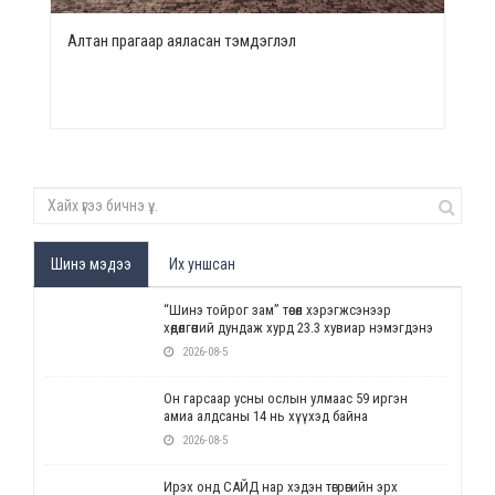
Алтан прагаар аяласан тэмдэглэл
Шинэ мэдээ
Их уншсан
“Шинэ тойрог зам” төсөл хэрэгжсэнээр
хөдөлгөөний дундаж хурд 23.3 хувиар нэмэгдэнэ
2026-08-5
Он гарсаар усны ослын улмаас 59 иргэн
амиа алдсаны 14 нь хүүхэд байна
2026-08-5
Ирэх онд САЙД нар хэдэн төгрөгийн эрх