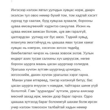
Ингэсээр нэлээн явтал уулчдын хувцас норж, даарч
эхэлсэн тул овоо нөмөр бүхий том, том хадтай хэсэгт
хүрээд түр саатаж, бүгд хувцсаа зузаалж, борооны
цуваа өмсөцгөөхийг хэдэнтээ сануулав. Ихэнх нь
цуваа өмсөж амжсан боловч, цув авч гаралгүй,
цалгардсан уулчид нэг бус ажээ. Тэдний хувьд,
ялангуяа эмэгтэйчүүд нь цаашаа явах тусам хамаг
хувцас нь нэвтрэн, хэсэгхэн зогсох төдийд
бөмбөлзөтөл чичрэх нь санаа зовоож эхлэв. Уулын
өндөрт ахих тусам салхины хүч ширүүсэж, нөгөө
бороон шуурга маань цасан шуургаар солигдов.
Урагшаа хүчлэн зүтгэвч шуурганд цохигдон,
зогсосхийж, дахин хүчлэн урагшлах хэрэг гарна.
Манан улам өтгөрөөд, тэнгэр нэлэнхүй битүү, бас
цасан шуурга өчүүхэн ч намдаж, тайтгарах шинж үгүй
бололтой. Гэвч “зууралдан” зүтгэлж, урагш ахисаар
мөсний захад ирж, мөсөн дээр бараг гарчээ. Одоо
цаашаа зүтгэхэд бараг боломжгүй шахам болж ирсэн
учир нэлээн томоохон талбайтай хадын нөмөр