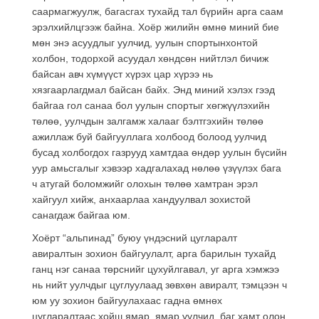
саармагжуулж, багасгах тухайд тал бүрийн арга саам
эрэлхийлцгээж байна. Хоёр жилийн өмнө миний бие
мөн энэ асуудлыг уулчид, уулын спортынхонтой
холбон, тодорхой асуудал хөндсөн нийтлэл бичиж
байсан авч хүмүүст хүрэх цар хүрээ нь
хязгаарлагдмал байсан байх. Энд миний хэлэх гээд
байгаа гол санаа бол уулын спортыг хөгжүүлэхийн
төлөө, уулчдын залгамж халааг бэлтгэхийн төлөө
ажиллаж буй байгууллага холбоод болоод уулчид
бусад холбогдох газрууд хамтдаа өндөр уулын бүсийн
уур амьсгалыг хэвээр хадгалахад нөлөө үзүүлэх бага
ч атугай боломжийг олохын төлөө хамтран эрэл
хайгуул хийж, анхаарлаа хандуулвал зохистой
санагдаж байгаа юм.
Хоёрт “альпинад” буюу үндэсний цугларалт
авиралтын зохион байгуулалт, арга барилын тухайд
ганц нэг санаа төрснийг цухуйлгавал, уг арга хэмжээ
нь нийт уулчдыг цуглуулаад зөвхөн авиралт, тэмцээн ч
юм уу зохион байгуулахаас гадна өмнөх
цугларалтаас хойш ямар, ямар уулчид, баг хамт олон