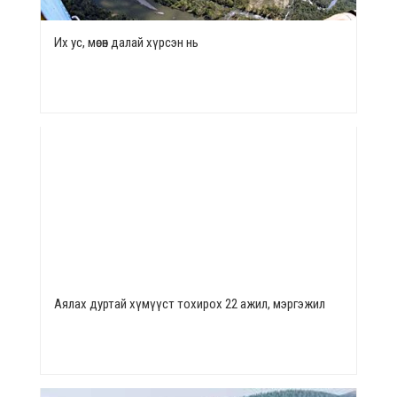
Их ус, мөсөн далай хүрсэн нь
Аялах дуртай хүмүүст тохирох 22 ажил, мэргэжил