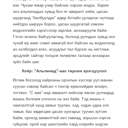
юм. Чухам ямар учир байгааг хэрхэн мэдэх. Харин
энэ альпинадын хувьд бол яг авиралт хийж, цасан
шуурганд “балбуулдаг” өдөр Алтайн уулархаг нутгаар
нийтдээ ширүүн бороо, цасан шуургатай хэмээн
мэдээллийн хэрэгслээр зарлаж, анхааруулж байж.
Гэтэл зохион байгуулагчид, болоод уулчдын хувьд энэ
тухай ер ажиг сэжиг аваагүй мэт байсан нь мэдээлэлд
ач холбогдол өгөх, асуудлыг тал бүрээс нь нягтлаж,
эрсдлийг сайтар тооцож төлөвлөх талаар анхаарах
зүйл байх шиг.
Хоёр: “Альпинад”-аас төрсөн эрэгцүүлэл
Өглөө босоход хайрханы оргилын хэсгээр үүл манан
суусан хэвээр байсан ч тэнгэр ерөнхийдөө зохирч,
тогтжээ. “С зам”-аар авиралт хийхээр явсан уулчидад
маань боломж олгосон нь энэ байв. Тэд маань ч
чамлалтгүй хүнд замыг туулан, хэд, хэдэн удаа олс
тавьж, бас өвдөгцөө цасан хунгарыг туучин зүтгэж
байж, оргилд амжилттай хөл тавиад, зорьсон хэргээ
гүйцээж, орой нар шингэхийн хэрд хээрийн үндсэн