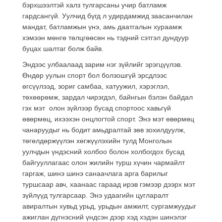
бэрхшээлтэй халз тулгарсаны учир батламж
гардсангүй. Уулчид бүгд л удирдамжид заасанчилан
мандат, батламжын үнэ, амь даатгалын хураамж
хэмээн мөнгө төлцгөөсөн нь тэдний сэтгэл дундуур
буцах шалтаг болж байв.
Эндээс улбаалаад зарим нэг зүйлийг эрэгцүүлэв.
Өндөр уулын спорт бол болзошгүй эрсдлээс
өгсүүлээд, зориг самбаа, хатуужил, хэрэглэл,
төхөөрөмж, зардал чирэгдэл, байнгын бэлэн байдал
гэх мэт олон зүйлээр бусад спортоос хавьгүй
өвөрмөц, ихээхэн онцлогтой спорт. Энэ мэт өвөрмөц
чанаруудыг нь бодит амьдралтай зөв зохилдуулж,
төгөлдөржүүлэн хөгжүүлэхийн тулд Монголын
уулчдын үндэсний холбоо болон холбогдох бусад
байгууллагаас олон жилийн турш хүчин чармайлт
гаргаж, шинэ шинэ санаачлага арга барилыг
туршсаар авч, хаанаас гараад ирэв гэмээр дээрх мэт
зүйлүүд тулгарсаар. Энэ удаагийн цугларалт
авиралтын хувьд урьд, урьдын амжилт, сургамжуудыг
ажиглан дүгнэсний үндсэн дээр хэд хэдэн шинэлэг