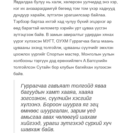
Явдалдаа булуу нь халж, хөлөрсөн уулчидад энэ хэр,
нэг их анзаарагдамгүй бөгөөд том том үхэр хаднууд
дундуур харайж, зүтгэлэн урагшилсаар байлаа.
Тэрбээр бартаа ихтэй хад чулуу бүхий эгцэрхэг ар
өөд барагтай километр хэрийн урт цуваа үүсгэн
зүтгэцгээж байв. В замын авиралтыг удирдан хянах
үүрэг хүлээсэн МУГТ, ОУХМ Гүррагчаа багш маань
цувааны эхэнд толгойлж, цувааны сүүлчийг эмхлэн
цоожлох үүргийг Спортын мастер, Монголын уулын
холбооны тэргүүн дэд ерөнхийлөгч А.Батсүхийн
толгойлсон Сутайн бор клубын багийхан хүлээсэн
байв.
Гүррагчаа гавъяат толгойд яваа
багуудын хамт хааяа, хааяа
зогсознон, сүүлчийн хэсгийг
хүлээнэ. Бороон шуурга яг эгц
өмнөөс шуургалан, зарим үед
амьсгаа авах чөлөөгүй шахам
хийгээд, урагш зүтгэхэд сүрхий хүч
шавхаж байв.