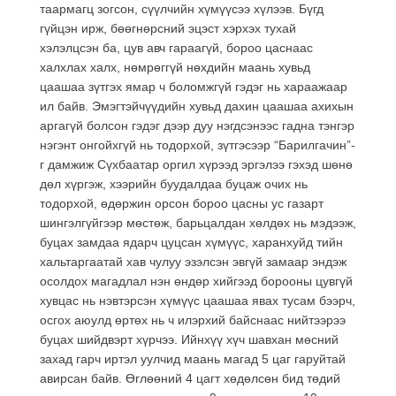
таармагц зогсон, сүүлчийн хүмүүсээ хүлээв. Бүгд
гүйцэн ирж, бөөгнөрсний эцэст хэрхэх тухай
хэлэлцсэн ба, цув авч гараагүй, бороо цаснаас
халхлах халх, нөмрөггүй нөхдийн маань хувьд
цаашаа зүтгэх ямар ч боломжгүй гэдэг нь хараажаар
ил байв. Эмэгтэйчүүдийн хувьд дахин цаашаа ахихын
аргагүй болсон гэдэг дээр дуу нэгдсэнээс гадна тэнгэр
нэгэнт онгойхгүй нь тодорхой, зүтгэсээр “Барилгачин”-
г дамжиж Сүхбаатар оргил хүрээд эргэлээ гэхэд шөнө
дөл хүргэж, хээрийн буудалдаа буцаж очих нь
тодорхой, өдөржин орсон бороо цасны ус газарт
шингэлгүйгээр мөстөж, барьцалдан хөлдөх нь мэдээж,
буцах замдаа ядарч цуцсан хүмүүс, харанхуйд тийн
хальтаргаатай хав чулуу эзэлсэн эвгүй замаар эндэж
осолдох магадлал нэн өндөр хийгээд борооны цувгүй
хувцас нь нэвтэрсэн хүмүүс цаашаа явах тусам бээрч,
осгох аюулд өртөх нь ч илэрхий байснаас нийтээрээ
буцах шийдвэрт хүрчээ. Ийнхүү хүч шавхан мөсний
захад гарч иртэл уулчид маань магад 5 цаг гаруйтай
авирсан байв. Өглөөний 4 цагт хөдөлсөн бид төдий