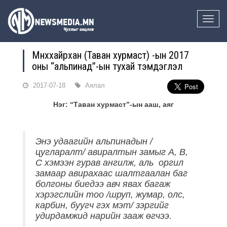
Toggle
naviga
Мөнххайрхан (Таван хурмаст) -ын 2017
оны “альпинад”-ын тухай тэмдэглэл
2017-07-18
Аялал
Нэг: “Таван хурмаст”-ын ааш, аяг
Энэ удаагийн альпинадын /
цугларалт/ авиралтын замыг A, В,
С хэмээн гурав ангилж, аль оргил
замаар авирахаас шалтгаалан баг
болгоны биедээ авч явах багаж
хэрэгслийн тоо /шруп, жумар, олс,
карбин, буугч гэх мэт/ зэргийг
удирдамжид нарийн зааж өгчээ.