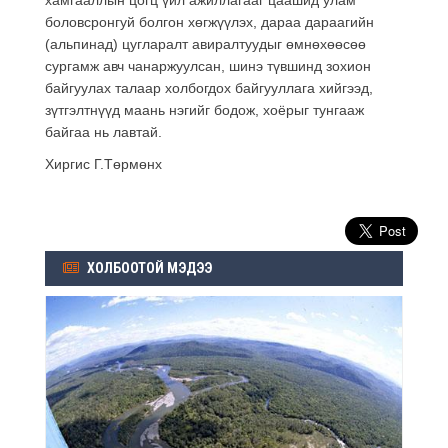
боловсронгуй болгон хөгжүүлэх, дараа дараагийн
(альпинад) цугларалт авиралтуудыг өмнөхөөсөө
сургамж авч чанаржуулсан, шинэ түвшинд зохион
байгуулах талаар холбогдох байгууллага хийгээд,
зүтгэлтнүүд маань нэгийг бодож, хоёрыг тунгааж
байгаа нь лавтай.
Хиргис Г.Төрмөнх
ХОЛБООТОЙ МЭДЭЭ