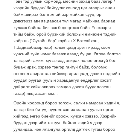
Гэвч тэд уулын хормойд, мөсний захад бааз лагер /
хээрийн буудал/ байгуулж хоноод цаг агаарыг анан
байж авирах бэлтгэлтэйгээр майхан сууц, ор
дэвсгэрээ авч явцгаасан тул магад майхнаа бариад
хүлээж байгаа биз гэж бодоцгоож байв. Үнэхээр ч
тийм байж, орой бүрэнхий болохын өмнөхөн тэдний
хоёр нь (“Сутайн бор” клубын Х.Батсайхан,
Т.Заднаабазар нар) голын цаад эрэгт ирээд хоол
хүнсний зүйл нэмж базааж аваад буцав. Өглөө болтол
тэнгэрийг ажиж, хүлээгээд авирах чөлөө өгөхгүй бол
буцаж ирэх, хэрвээ тэнгэр гайгүй байж, боломж
олговол авиралтаа хийхээр ярилцаад, дахин өндрийн
буудал руугаа (уулын харьцангуй өндөрлөг хэсэгт
дайралт хийж авирах замдаа дөхөж буудалласан
газар) явцгаасан юм. .
Оройн хооронд бороо зогсож, салхи намдсан хэдий ч,
тэнгэр бин битүү, нүүгэлтсэн их манан уулын оргил
хийгээд энгэр биеийг ороож, хучсан хэвээр. Хээрийн
буудал дээр ийм тогтуун байгаа хэдий ч дээр
ууландаа, нэн ялангуяа оргилд дөтлөх тутам бороо