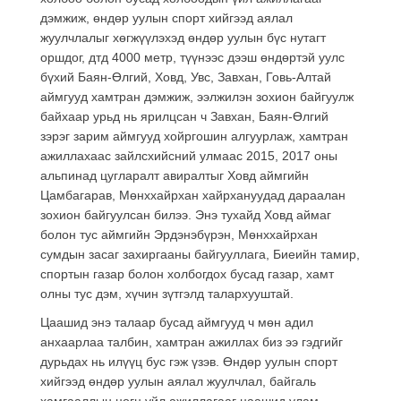
дэмжиж, өндөр уулын спорт хийгээд аялал
жуулчлалыг хөгжүүлэхэд өндөр уулын бүс нутагт
оршдог, дтд 4000 метр, түүнээс дээш өндөртэй уулс
бүхий Баян-Өлгий, Ховд, Увс, Завхан, Говь-Алтай
аймгууд хамтран дэмжиж, ээлжилэн зохион байгуулж
байхаар урьд нь ярилцсан ч Завхан, Баян-Өлгий
зэрэг зарим аймгууд хойргошин алгуурлаж, хамтран
ажиллахаас зайлсхийсний улмаас 2015, 2017 оны
альпинад цугларалт авиралтыг Ховд аймгийн
Цамбагарав, Мөнххайрхан хайрхануудад дараалан
зохион байгуулсан билээ. Энэ тухайд Ховд аймаг
болон тус аймгийн Эрдэнэбүрэн, Мөнххайрхан
сумдын засаг захиргааны байгууллага, Биеийн тамир,
спортын газар болон холбогдох бусад газар, хамт
олны тус дэм, хүчин зүтгэлд талархууштай.
Цаашид энэ талаар бусад аймгууд ч мөн адил
анхаарлаа талбин, хамтран ажиллах биз ээ гэдгийг
дурьдах нь илүүц бус гэж үзэв. Өндөр уулын спорт
хийгээд өндөр уулын аялал жуулчлал, байгаль
хамгааллын цогц үйл ажиллагааг цаашид улам