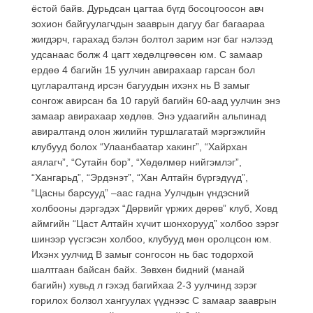
ёстой байв. Дурьдсан цагтаа бүгд босоцгоосон авч
зохион байгуулагчдын зааврын дагуу баг багаараа
жигдэрч, гарахад бэлэн болтол зарим нэг баг нэлээд
удсанаас болж 4 цагт хөдөлцгөөсөн юм. С замаар
ердөө 4 багийн 15 уулчин авирахаар гарсан бол
цугларалтанд ирсэн багуудын ихэнх нь В замыг
сонгож авирсан ба 10 гаруй багийн 60-аад уулчин энэ
замаар авирахаар хөдлөв. Энэ удаагийн альпинад
авиралтанд олон жилийн туршлагатай мэргэжлийн
клубууд болох “Улаанбаатар хакинг”, “Хайрхан
аялагч”, “Сутайн бор”, “Хөдөлмөр нийгэмлэг”,
“Хангарьд”, “Эрдэнэт”, “Хан Алтайн бүргэдүүд”,
“Цасны барсууд” –аас гадна Уулчдын үндэсний
холбооны дэргэдэх “Дөрвийг үржих дөрөв” клуб, Ховд
аймгийн “Цаст Алтайн хүчит шонхорууд” холбоо зэрэг
шинээр үүсгэсэн холбоо, клубууд мөн оролцсон юм.
Ихэнх уулчид В замыг сонгосон нь бас тодорхой
шалтгаан байсан байх. Зөвхөн бидний (манай
багийн) хувьд л гэхэд багийхаа 2-3 уулчинд зэрэг
горилох болзол хангуулах үүднээс С замаар зааврын