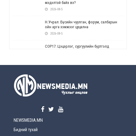
мэдэлтэй байх вэ?
2026-08-5
Н.Учрал: Бүсийн чуулган, форум, салбарын
ойн арга хэмжээг цуцална
2026-08-5
СОР17: Цэцэрлэг, сургуулийн бүртгэлд
өөрчлөлт орно
2026-08-5
УЕПГ: Биеэ үнэлэхийг зохион байгуулж, хүн
худалдаалсан хэргүүдийг шүүхэд
шилжүүлжээ
2026-08-5
Өнөөдрийн онч үг
2026-08-5
NEWSMEDIA.MN
Энэ сарын 15-наас эхлэн замын хөдөлгөөнд
өөрчлөлт орно
Бидний тухай
2026-08-4