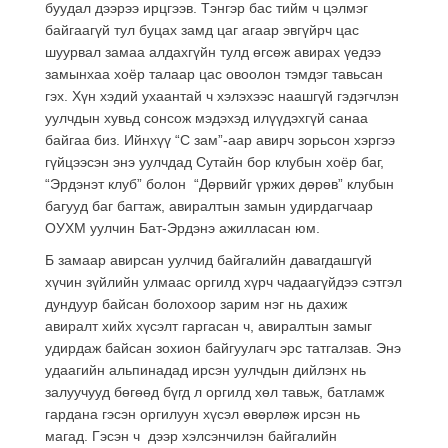
буудал дээрээ ирцгээв. Тэнгэр бас тийм ч цэлмэг
байгаагүй тул буцах замд цаг агаар эвгүйрч цас
шуурвал замаа алдахгүйн тулд өгсөж авирах үедээ
замынхаа хоёр талаар цас овоолон тэмдэг тавьсан
гэх. Хүн хэдий ухаантай ч хэлэхээс наашгүй гэдэгчлэн
уулчдын хувьд сонсож мэдэхэд илүүдэхгүй санаа
байгаа биз. Ийнхүү “С зам”-аар авирч зорьсон хэргээ
гүйцээсэн энэ уулчдад Сутайн бор клубын хоёр баг,
“Эрдэнэт клуб” болон “Дөрвийг үржих дөрөв” клубын
багууд баг багтаж, авиралтын замын удирдагчаар
ОУХМ уулчин Бат-Эрдэнэ ажилласан юм.
Б замаар авирсан уулчид байгалийн давагдашгүй
хүчин зүйлийн улмаас оргилд хүрч чадаагүйдээ сэтгэл
дундуур байсан болохоор зарим нэг нь дахиж
авиралт хийх хүсэлт гаргасан ч, авиралтын замыг
удирдаж байсан зохион байгуулагч эрс татгалзав. Энэ
удаагийн альпинадад ирсэн уулчдын дийлэнх нь
залуучууд бөгөөд бүгд л оргилд хөл тавьж, батламж
гардана гэсэн оргилуун хүсэл өвөрлөж ирсэн нь
магад. Гэсэн ч дээр хэлсэнчилэн байгалийн