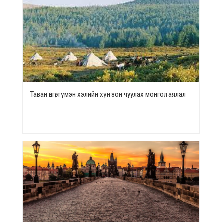
Таван өнгө, түмэн хэлийн хүн зон чуулах монгол аялал