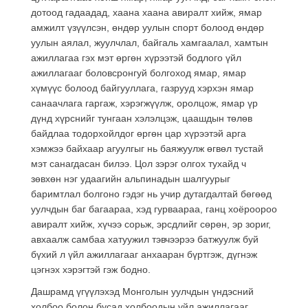
дотоод гадаадад, хаана хаана авиралт хийж, ямар
амжилт үзүүлсэн, өндөр уулын спорт болоод өндөр
уулын аялал, жуулчлал, байгаль хамгаалал, хамтын
ажиллагаа гэх мэт өргөн хүрээтэй бодлого үйл
ажиллагааг боловсронгуй болгоход ямар, ямар
хүмүүс болоод байгууллага, газрууд хэрхэн ямар
санаачлага гаргаж, хэрэгжүүлж, оролцож, ямар үр
дүнд хүрснийг тунгаан хэлэлцэж, цаашдын төлөв
байдлаа тодорхойлдог өргөн цар хүрээтэй арга
хэмжээ байхаар агуулгыг нь баяжуулж өгвөл тустай
мэт санагдасан билээ. Цол зэрэг олгох тухайд ч
зөвхөн нэг удаагийн альпинадын шалгуурыг
баримтлал болгоно гэдэг нь учир дутагдалтай бөгөөд
уулчдын баг багаараа, хэд гурваараа, ганц хоёроороо
авиралт хийж, хүчээ сорьж, эрсдлийг сөрөн, эр зориг,
авхаалж самбаа хатуужил тэвчээрээ батжуулж буй
бүхий л үйл ажиллагааг анхааран бүртгэж, дүгнэж
цэгнэх хэрэгтэй гэж бодно.
Дашрамд үгүүлэхэд Монголын уулчдын үндэсний
холбоо болон бусад холбоодын үйл ажиллагааг