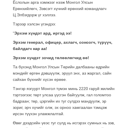
Ёслолын арга хэмжээг нээж Монгол Улсын
Ерөнхийлөгч, Зэвсэгт хүчний ерөнхий командлагч
Ц.Элбэгдорж үг хэллээ.
Тэрээр хэлсэн үгэндээ:
“
Эрхэм хүндэт ард, иргэд ээ
!
Эрхэм генерал, офицер, ахлагч, сонсогч, түрүүч,
байлдагч нар аа!
Эрхэм хүндэт зочид төлөөлөгчид өө!
Та бүхэнд Монгол Улсын Төрийн далбааны өдрийн
мэндийг өргөн дэвшүүлж, эрүүл энх, аз жаргал, сайн
сайхан бүхнийг хүсэн ерөөе.
Тэнгэр язгуурт Монгол түмэн минь 2220 гаруй жилийн
тэртээгээс төрт улсаа үүсгэн байгуулж, гал голомтоо
бадраан; төр, цэргийн их туг сүлдээ мандуулж, эр
зориг, эрч хүчийг олж, эх орноо хамгаалан тэмцэж
ирсэн түүхэн уламжлалтай.
Өвөг дээдсийн үеэс туг сүлд нь исгэрэх сумных нь зэв,