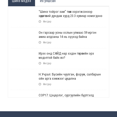
Шинэ мэдээ
Их уншсан
“Шинэ тойрог зам” төсөл хэрэгжсэнээр
хөдөлгөөний дундаж хурд 23.3 хувиар нэмэгдэнэ
Өчигдөр
Он гарсаар усны ослын улмаас 59 иргэн
амиа алдсаны 14 нь хүүхэд байна
Өчигдөр
Ирэх онд САЙД нар хэдэн төгрөгийн эрх
мэдэлтэй байх вэ?
Өчигдөр
Н.Учрал: Бүсийн чуулган, форум, салбарын
ойн арга хэмжээг цуцална
Өчигдөр
СОР17: Цэцэрлэг, сургуулийн бүртгэлд
өөрчлөлт орно
Өчигдөр
УЕПГ: Биеэ үнэлэхийг зохион байгуулж, хүн