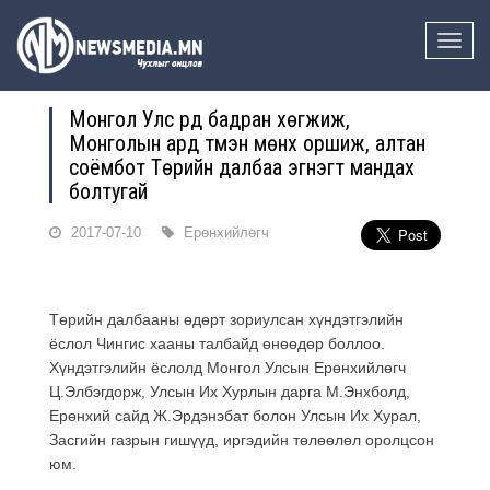
Toggle
naviga
Монгол Улс үүрд бадран хөгжиж,
Монголын ард түмэн мөнх оршиж, алтан
соёмбот Төрийн далбаа эгнэгт мандах
болтугай
2017-07-10
Ерөнхийлөгч
Төрийн далбааны өдөрт зориулсан хүндэтгэлийн
ёслол Чингис хааны талбайд өнөөдөр боллоо.
Хүндэтгэлийн ёслолд Монгол Улсын Ерөнхийлөгч
Ц.Элбэгдорж, Улсын Их Хурлын дарга М.Энхболд,
Ерөнхий сайд Ж.Эрдэнэбат болон Улсын Их Хурал,
Засгийн газрын гишүүд, иргэдийн төлөөлөл оролцсон
юм.