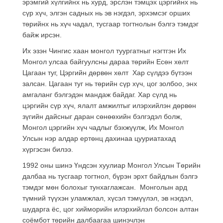
эрэмгий хүлгийнх нь хурд, эрслэн тэмцэх цэргийнх нь
сүр хүч, элгэн садных нь эв нэгдэл, эрхэмсэг орших
төрийнх нь хүч чадал, тусгаар тогтнолын бэлгэ тэмдэг
байж ирсэн.
Их эзэн Чингис хаан монгол туургатныг нэгтгэн Их
Монгол улсаа байгуулсны дараа төрийн Есөн хөлт
Цагаан туг, Цэргийн дөрвөн хөлт Хар сүлдээ бүтээн
залсан. Цагаан туг нь төрийн сүр хүч, цог золбоо, энх
амгаланг бэлгэдэн мандаж байдаг. Хар сүлд нь
цэргийн сүр хүч, ялалт амжилтыг илэрхийлэн дөрвөн
зүгийн дайсныг даран сөнөөхийн бэлгэдэл болж,
Монгол цэргийн хүч чадлыг бэхжүүлж, Их Монгол
Улсын нэр алдар ертөнц дахинаа цууриатахад
хүргэсэн билээ.
1992 оны шинэ Үндсэн хуулиар Монгол Улсын Төрийн
далбаа нь тусгаар тогтнол, бүрэн эрхт байдлын бэлгэ
тэмдэг мөн болохыг тунхаглажсан. Монголын ард
түмний түүхэн уламжлал, хүсэл тэмүүлэл, эв нэгдэл,
шударга ёс, цог хийморийн илэрхийлэл болсон алтан
соёмбот төрийн далбаагаа шинэчлэн