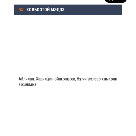
ХОЛБООТОЙ МЭДЭЭ
Айлчлал: Харилцан ойлголцож, бүх чиглэлээр хамтран
ажиллана