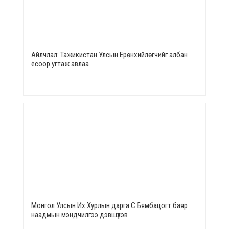
Айлчлал: Тажикистан Улсын Ерөнхийлөгчийг албан
ёсоор угтаж авлаа
Монгол Улсын Их Хурлын дарга С.Бямбацогт баяр
наадмын мэндчилгээ дэвшүүлэв