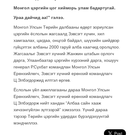
М
онгол цэргийн цог хийморь улам бадартугай.
Ураа дайчид аа
!
”
гэлээ.
Монгол Улсын Төрийн далбааны өдөрт зориулсан
цэргийн ёслолын жагсаалд Зэвсэгт хүчин, хил
хамгаалах, цагдаа, онцгой байдал, шүүхийн шийдвэр
гүйцэтгэх албаны 2000 гаруй алба хаагчид оролцлоо.
Жагсаалыг Зэвсэгт хүчний Жанжин штабын орлогч
дарга, Улаанбаатар цэргийн хүрээний дарга, хошууч
генерал Р.Сүхбат командлан Монгол Улсын
Ерөнхийлөгч, Зэвсэгт хүчний ерөнхий командлагч
Ц.Элбэгдоржид илтгэл өргөв.
Ёслолын үйл ажиллагааны дараа Монгол Улсын
Ерөнхийлөгч, Зэвсэгт хүчний ерөнхий командлагч
Ц.Элбэгдорж нийт хандан “Албаа сайн хааж
хичээнгүйлэн зүтгээрэй” хэмээлээ. Үүний дараа
тэрээр Төрийн цэргийн удирдах бүрэлдэхүүнтэй
мэндчиллээ.