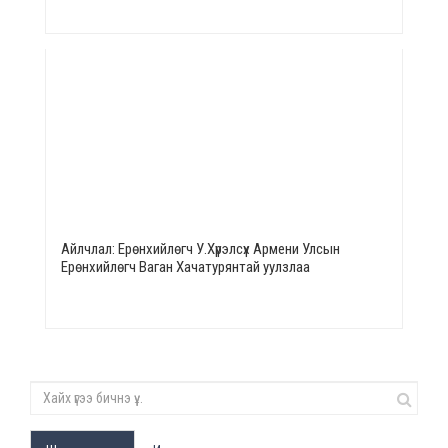
Айлчлал: Ерөнхийлөгч У.Хүрэлсүх Армени Улсын
Ерөнхийлөгч Ваган Хачатурянтай уулзлаа