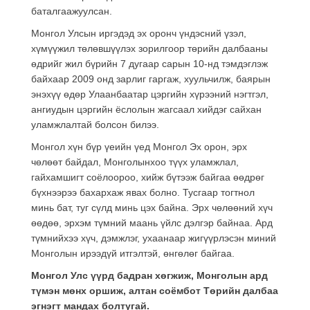
баталгаажуулсан.
Монгол Улсын иргэдэд эх оронч үндэсний үзэл,
хүмүүжил төлөвшүүлэх зорилгоор төрийн далбааны
өдрийг жил бүрийн 7 дугаар сарын 10-нд тэмдэглэж
байхаар 2009 онд зарлиг гаргаж, хуульчилж, баярын
энэхүү өдөр Улаанбаатар цэргийн хүрээний нэгтгэл,
ангиудын цэргийн ёслолын жагсаал хийдэг сайхан
уламжлалтай болсон билээ.
Монгол хүн бүр үеийн үед Монгол Эх орон, эрх
чөлөөт байдал, Монголынхоо түүх уламжлал,
гайхамшигт соёлоороо, хийж бүтээж байгаа өөдрөг
бүхнээрээ бахархаж явах болно. Тусгаар тогтнол
минь бат, туг сүлд минь цэх байна. Эрх чөлөөний хүч
өөдөө, эрхэм түмний маань үйлс дэлгэр байнаа. Ард
түмнийхээ хүч, дэмжлэг, ухаанаар жигүүрлэсэн миний
Монголын ирээдүй итгэлтэй, өнгөлөг байгаа.
Монгол
Улс үүрд бадран хөгжиж
,
Монголын ард
түмэн мөнх оршиж,
алтан соёмбот
Төрийн
далбаа
эгнэгт мандах болтугай.