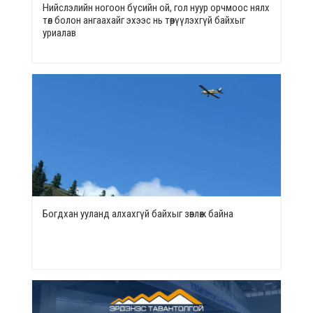
Нийслэлийн ногоон бүсийн ой, гол нуур орчмоос нялх
төл болон ангаахайг эхээс нь төөрүүлэхгүй байхыг
уриалав
Богдхан ууланд алхахгүй байхыг зөвлөж байна