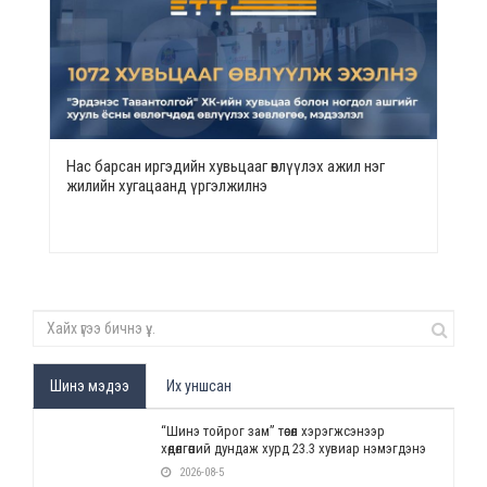
Нас барсан иргэдийн хувьцааг өвлүүлэх ажил нэг
жилийн хугацаанд үргэлжилнэ
Шинэ мэдээ
Их уншсан
“Шинэ тойрог зам” төсөл хэрэгжсэнээр
хөдөлгөөний дундаж хурд 23.3 хувиар нэмэгдэнэ
2026-08-5