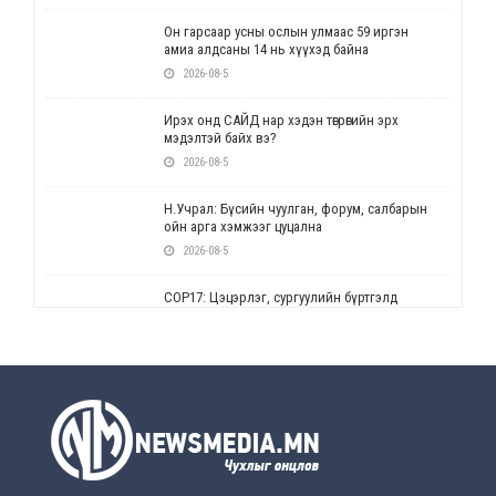
Он гарсаар усны ослын улмаас 59 иргэн
амиа алдсаны 14 нь хүүхэд байна
2026-08-5
Ирэх онд САЙД нар хэдэн төгрөгийн эрх
мэдэлтэй байх вэ?
2026-08-5
Н.Учрал: Бүсийн чуулган, форум, салбарын
ойн арга хэмжээг цуцална
2026-08-5
СОР17: Цэцэрлэг, сургуулийн бүртгэлд
өөрчлөлт орно
2026-08-5
УЕПГ: Биеэ үнэлэхийг зохион байгуулж, хүн
худалдаалсан хэргүүдийг шүүхэд
шилжүүлжээ
2026-08-5
Өнөөдрийн онч үг