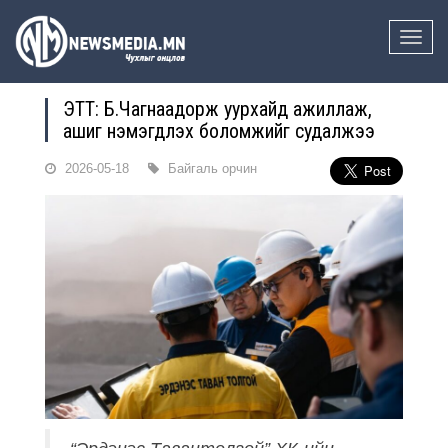
Toggle
naviga
ЭТТ: Б.Чагнаадорж уурхайд ажиллаж,
ашиг нэмэгдүүлэх боломжийг судалжээ
2026-05-18
Байгаль орчин