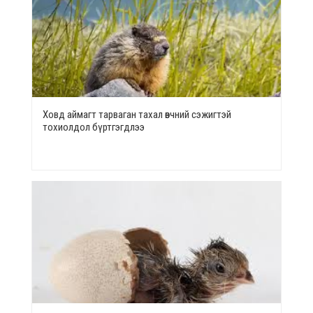
Ховд аймагт тарваган тахал өвчний сэжигтэй
тохиолдол бүртгэгдлээ