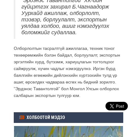
“Эрдэнэс Тавантолгой” ХК-ийн
гүйцэтгэх захирал Б.Чагнаадорж
Уурхайд ажиллаж, олборлолт,
тээвэр, борлуулалт, экспортын
уялдаа холбоо, ашиг нэмэгдүүлэх
боломжийг судаллаа.
Олборлолтын тасралтгүй ажиллагаа, техник тоног
төхөөрөмжийн бэлэн байдал, борлуулалт, экспортын
эргэлтийн хурд, бүтээмж, хариуцлагын тогтолцоог
сайжруулж, хүчин чадлыг нэмэгдүүлнэ. Иргэн бүрд
баялгийн өгөөжийн дийлэнхийн хүртээхийн тулд үр
ашиг, өрсөлдөх чадвараа өсгөх нь бидний зорилго.
“Эрдэнэс Тавантолгой” бол Монгол Улсын олборлох
салбарын экспортын тулгуур юм.
ХОЛБООТОЙ МЭДЭЭ