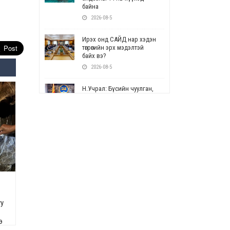
байна
2026-08-5
Ирэх онд САЙД нар хэдэн
төгрөгийн эрх мэдэлтэй
байх вэ?
2026-08-5
Н.Учрал: Бүсийн чуулган,
форум, салбарын ойн
арга хэмжээг цуцална
2026-08-5
СОР17: Цэцэрлэг,
сургуулийн бүртгэлд
өөрчлөлт орно
2026-08-5
УЕПГ: Биеэ үнэлэхийг
зохион байгуулж, хүн
уу
худалдаалсан хэргүүдийг
шүүхэд шилжүүлжээ
э
2026-08-5