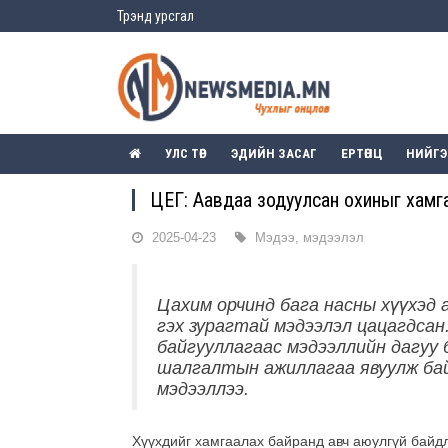
Трэнд урсгал
УЛС ТӨР
ЭДИЙН ЗАСАГ
ЕРТӨНЦ
НИЙГ
ЦЕГ: Аавдаа зодуулсан охиныг хамг
2025-04-23
Мэдээ, мэдээлэл
Цахим орчинд бага насны хүүхэд 
гэх зурагтай мэдээлэл цацагдсан
байгууллагаас мэдээллийн дагуу 
шалгалтын ажиллагаа явуулж ба
мэдээллээ.
Хүүхдийг хамгаалах байранд авч аюулгүй байдл