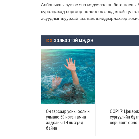
Албаныхны зүгээс энэ мэдээлэл нь бага насны /
суралцахад сөргөөр нөлөөлөх эрсдэлтэй тул аль
асуудлыг шуурхай шалгаж шийдвэрлэхээр зохио
ХОЛБООТОЙ МЭДЭЭ
Он гарсаар усны ослын
СОР17: Цэцэрлэ
улмаас 59 иргэн амиа
сургуулийн бүрт
алдсаны 14 нь хүүхэд
өөрчлөлт орно
байна