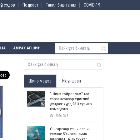
үй сэдэв
Подкаст
Танил биш танил
COVID-19
LIA
АМРАХ АГШИН
Шинэ мэдээ
Их уншсан
“Шинэ тойрог зам” төсөл
хэрэгжсэнээр хөдөлгөөний
дундаж хурд 23.3 хувиар
нэмэгдэнэ
2026-08-5
Он гарсаар усны ослын
улмаас 59 иргэн амиа
алдсаны 14 нь хүүхэд