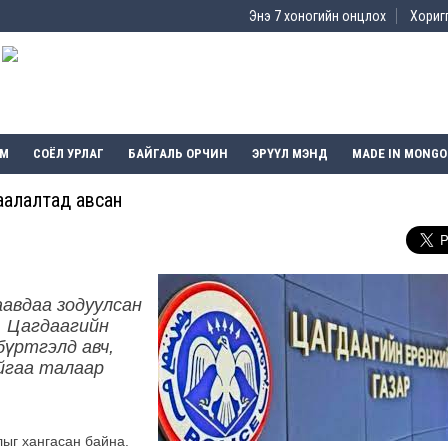
Энэ 7 хоногийн онцлох
Хоригг
ЭМ
СОЁЛ УРЛАГ
БАЙГАЛЬ ОРЧИН
ЭРҮҮЛ МЭНД
MADE IN MONGO
аалалтад авсан
аавдаа зодуулсан
. Цагдаагийн
бүртгэлд авч,
йгаа талаар
ыг хангасан байна.