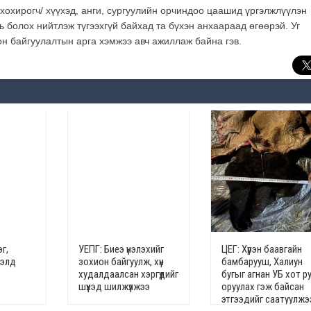
хохирогч/ хүүхэд, анги, сургуулийн орчиндоо цаашид үргэлжлүүлэн
 болох нийтлэж түгээхгүй байхад та бүхэн анхаараад өгөөрэй. Уг
н байгуулалтын арга хэмжээ авч ажиллаж байна гэв.
г,
УЕПГ: Биеэ үнэлэхийг
ЦЕГ: Хүрэн баавгайн
гэлд
зохион байгуулж, хүн
бамбарууш, Халиун
худалдаалсан хэргүүдийг
бугыг агнан УБ хот р
шүүхэд шилжүүлжээ
оруулах гэж байсан
этгээдийг саатуулжэ