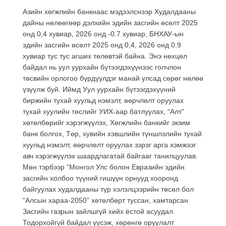
Азийн хөгжлийн банкнаас мэдээлснээр Худалдааны
дайны нөлөөгөөр дэлхийн эдийн засгийн өсөлт 2025
онд 0,4 хувиар, 2026 онд -0.7 хувиар, БНХАУ-ын
эдийн засгийн өсөлт 2025 онд 0,4, 2026 онд 0.9
хувиар тус тус агших төлөвтэй байна. Энэ нөхцөл
байдал нь уул уурхайн бүтээгдэхүүнээс голчлон
төсвийн орлогоо бүрдүүлдэг манай улсад сөрөг нөлөө
үзүүлж буй. Иймд Уул уурхайн бүтээгдэхүүний
биржийн тухай хуульд нэмэлт, өөрчлөлт оруулах
тухай хуулийн төслийг УИХ-аар батлуулах, “Алт”
хөтөлбөрийг хэрэгжүүлэх, Хөгжлийн банкийг экзим
банк болгох, Төр, хувийн хэвшлийн түншлэлийн тухай
хуульд нэмэлт, өөрчлөлт оруулах зэрэг арга хэмжээг
авч хэрэгжүүлэх шаардлагатай байгааг танилцуулав.
Мөн тэрбээр “Монгол Улс болон Евразийн эдийн
засгийн холбоо түүний гишүүн орнууд хооронд
байгуулах худалдааны түр хэлэлцээрийн төсөл бол
“Алсын хараа-2050” хөтөлбөрт туссан, хамтарсан
Засгийн газрын зайлшгүй хийх ёстой асуудал.
Тодорхойгүй байдал үүсэж, хөрөнгө оруулалт