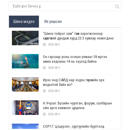
Шинэ мэдээ
Их уншсан
“Шинэ тойрог зам” төсөл хэрэгжсэнээр
хөдөлгөөний дундаж хурд 23.3 хувиар нэмэгдэнэ
2026-08-5
Он гарсаар усны ослын улмаас 59 иргэн
амиа алдсаны 14 нь хүүхэд байна
2026-08-5
Ирэх онд САЙД нар хэдэн төгрөгийн эрх
мэдэлтэй байх вэ?
2026-08-5
Н.Учрал: Бүсийн чуулган, форум, салбарын
ойн арга хэмжээг цуцална
2026-08-5
СОР17: Цэцэрлэг, сургуулийн бүртгэлд