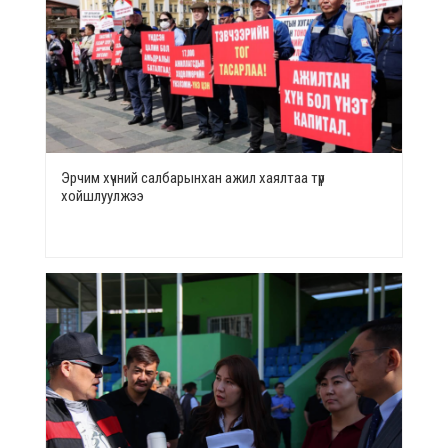
Эрчим хүчний салбарынхан ажил хаялтаа түр
хойшлуулжээ