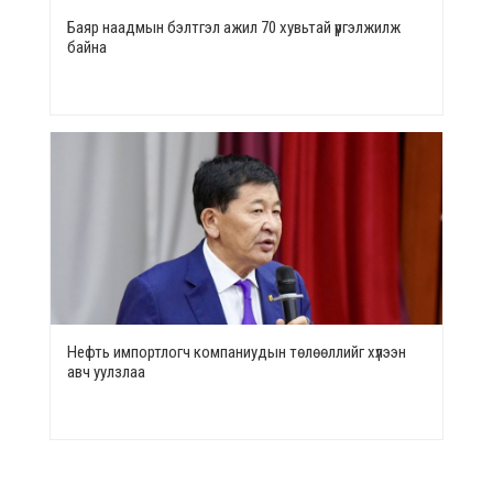
Баяр наадмын бэлтгэл ажил 70 хувьтай үргэлжилж
байна
Нефть импортлогч компаниудын төлөөллийг хүлээн
авч уулзлаа