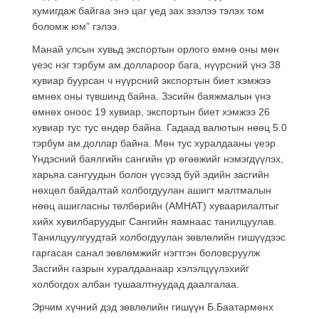
хумигдаж байгаа энэ цаг үед зах зээлээ тэлэх том
боломж юм” гэлээ.
Манай улсын хувьд экспортын орлого өмнө оны мөн
үеэс нэг тэрбум ам.доллароор бага, нүүрсний үнэ 38
хувиар буурсан ч нүүрсний экспортын биет хэмжээ
өмнөх оны түвшинд байна. Зэсийн баяжмалын үнэ
өмнөх оноос 19 хувиар, экспортын биет хэмжээ 26
хувиар тус тус өндөр байна. Гадаад валютын нөөц 5.0
тэрбум ам.доллар байна. Мөн тус хуралдааны үеэр
Үндэсний баялгийн сангийн үр өгөөжийг нэмэгдүүлэх,
харьяа сангуудын болон үүсээд буй эдийн засгийн
нөхцөл байдалтай холбогдуулан ашигт малтмалын
нөөц ашигласны төлбөрийн (АМНАТ) хуваарилалтыг
хийх хувилбаруудыг Сангийн яамнаас танилцуулав.
Танилцуулгуудтай холбогдуулан зөвлөлийн гишүүдээс
гаргасан санал зөвлөмжийг нэгтгэн боловсруулж
Засгийн газрын хуралдаанаар хэлэлцүүлэхийг
холбогдох албан тушаалтнуудад даалгалаа.
Эрчим хүчний дэд зөвлөлийн гишүүн Б.Баатармөнх