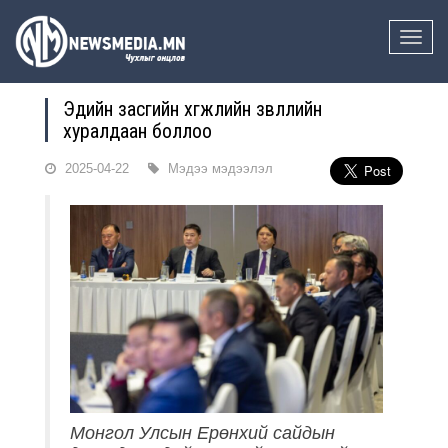
Toggle
naviga
Эдийн засгийн хөгжлийн зөвлөлийн
хуралдаан боллоо
2025-04-22
Мэдээ мэдээлэл
Монгол Улсын Ерөнхий сайдын