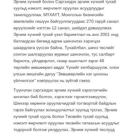
Эрчим хүчний болон Сэргээгдэх эрчим хүчний тухай
хуульд нэмэлт, өөрчлөлт оруулах асуудлуудыг
танилцууллаа. МҮХАҮТ, Монголын бизнесийн
зөвлөлийн гишүүн байгууллагуудаас 270 гаруй санал
ирүүлснийг нэгтгэн 12 санал, шийдэл дэвшүүлжээ.
Эрчим хүчний тухай үзэл баримтлал нь анх 2001 онд
батлагдсан бөгөөд өдгөө шинэчлэх хэрэгцээ
шаардлага үүссэн байна. Тухайлбал, шинэ төслийг
сонгон шалгаруулах журмыг шинэчлэх, тус салбарт
барилга, үйлдвэрлэл, газар ашиглалт зэрэг 48
төрлийн зөвшөөрөл авдаг. Үүнийг хялбаршуулж, олон
улсын жишгийн дагуу “Зөвшөөрлийн нэг цонхны
үйлчилгээг” нэвтрүүлэх нь зүйтэй гэжээ.
Түүнчлэн сэргээгдэх эрчим хүчний хэрэглэгчийн
ангилал бий болгох, хэрэглээг гэрчилгээжүүлэх,
Шинээр хөрөнгө оруулагчидтай тогтвортой байдлын
гэрээ байгуулах зохицуулалтыг хуульд тусгах, Эрчим
хүчний тухай хууль болон Төсвийн тухай хуульд
нэмэлт өөрчлөлт оруулан төсвийн татаасын асуудлыг
тодорхой болгож уялдуулах, Эрчим хүчний төслүүд