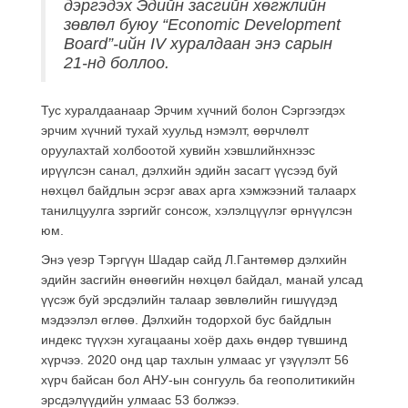
дэргэдэх Эдийн засгийн хөгжлийн
зөвлөл буюу “Economic Development
Board”-ийн IV хуралдаан энэ сарын
21-нд боллоо.
Тус хуралдаанаар Эрчим хүчний болон Сэргээгдэх
эрчим хүчний тухай хуульд нэмэлт, өөрчлөлт
оруулахтай холбоотой хувийн хэвшлийнхнээс
ирүүлсэн санал, дэлхийн эдийн засагт үүсээд буй
нөхцөл байдлын эсрэг авах арга хэмжээний талаарх
танилцуулга зэргийг сонсож, хэлэлцүүлэг өрнүүлсэн
юм.
Энэ үеэр Тэргүүн Шадар сайд Л.Гантөмөр дэлхийн
эдийн засгийн өнөөгийн нөхцөл байдал, манай улсад
үүсэж буй эрсдэлийн талаар зөвлөлийн гишүүдэд
мэдээлэл өглөө. Дэлхийн тодорхой бус байдлын
индекс түүхэн хугацааны хоёр дахь өндөр түвшинд
хүрчээ. 2020 онд цар тахлын улмаас уг үзүүлэлт 56
хүрч байсан бол АНУ-ын сонгууль ба геополитикийн
эрсдэлүүдийн улмаас 53 болжээ.