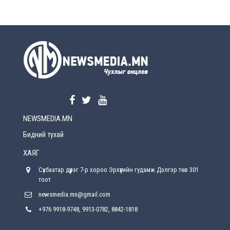
өөрчлөлт орно
2026-08-5
УЕПГ: Биеэ үнэлэхийг зохион байгуулж, хүн
худалдаалсан хэргүүдийг шүүхэд
шилжүүлжээ
2026-08-5
Өнөөдрийн онч үг
2026-08-5
NEWSMEDIA.MN
Энэ сарын 15-наас эхлэн замын хөдөлгөөнд
өөрчлөлт орно
Бидний тухай
2026-08-4
ХАЯГ
С.Бямбацогт: Иргэд, бизнес эрхлэгчдэд
Сүхбаатар дүүрэг 7-р хороо Эрхүүгийн гудамж Дэлгэр төв 301
хүрсэн өгөөжөөрөө ажлаа үнэлж, хэрэгжилтээ
тайлагнадаг байх ёстой
тоот
2026-08-4
newsmedia.mn@gmail.com
+976 9918-9748, 9913-0782, 8842-1818
Улсын онцгой комисс өвөлжилтийн бэлтгэл,
бэлэн байдлыг хангах чиглэлээр хуралдлаа