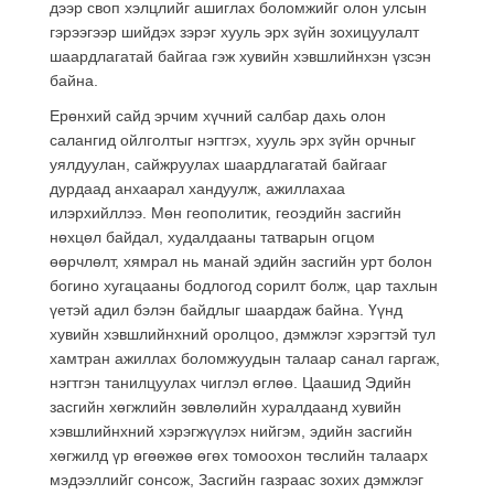
дээр своп хэлцлийг ашиглах боломжийг олон улсын
гэрээгээр шийдэх зэрэг хууль эрх зүйн зохицуулалт
шаардлагатай байгаа гэж хувийн хэвшлийнхэн үзсэн
байна.
Ерөнхий сайд эрчим хүчний салбар дахь олон
салангид ойлголтыг нэгтгэх, хууль эрх зүйн орчныг
уялдуулан, сайжруулах шаардлагатай байгааг
дурдаад анхаарал хандуулж, ажиллахаа
илэрхийллээ. Мөн геополитик, геоэдийн засгийн
нөхцөл байдал, худалдааны татварын огцом
өөрчлөлт, хямрал нь манай эдийн засгийн урт болон
богино хугацааны бодлогод сорилт болж, цар тахлын
үетэй адил бэлэн байдлыг шаардаж байна. Үүнд
хувийн хэвшлийнхний оролцоо, дэмжлэг хэрэгтэй тул
хамтран ажиллах боломжуудын талаар санал гаргаж,
нэгтгэн танилцуулах чиглэл өглөө. Цаашид Эдийн
засгийн хөгжлийн зөвлөлийн хуралдаанд хувийн
хэвшлийнхний хэрэгжүүлэх нийгэм, эдийн засгийн
хөгжилд үр өгөөжөө өгөх томоохон төслийн талаарх
мэдээллийг сонсож, Засгийн газраас зохих дэмжлэг