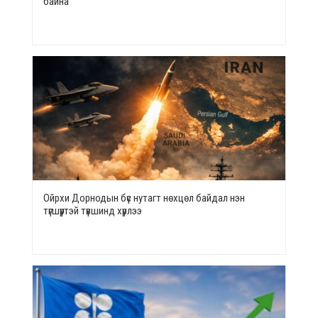
байна
Ойрхи Дорнодын бүс нутагт нөхцөл байдал нэн
түгшүүртэй түвшинд хүрлээ