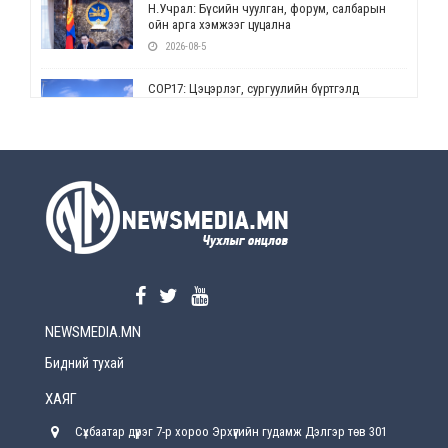
Н.Учрал: Бүсийн чуулган, форум, салбарын
ойн арга хэмжээг цуцална
2026-08-5
СОР17: Цэцэрлэг, сургуулийн бүртгэлд
өөрчлөлт орно
2026-08-5
УЕПГ: Биеэ үнэлэхийг зохион байгуулж, хүн
худалдаалсан хэргүүдийг шүүхэд
шилжүүлжээ
2026-08-5
Өнөөдрийн онч үг
2026-08-5
NEWSMEDIA.MN
Энэ сарын 15-наас эхлэн замын хөдөлгөөнд
өөрчлөлт орно
Бидний тухай
2026-08-4
ХАЯГ
С.Бямбацогт: Иргэд, бизнес эрхлэгчдэд
Сүхбаатар дүүрэг 7-р хороо Эрхүүгийн гудамж Дэлгэр төв 301
хүрсэн өгөөжөөрөө ажлаа үнэлж, хэрэгжилтээ
тайлагнадаг байх ёстой