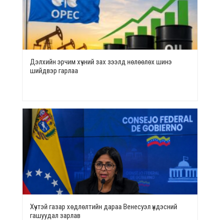
Дэлхийн эрчим хүчний зах зээлд нөлөөлөх шинэ
шийдвэр гарлаа
Хүчтэй газар хөдлөлтийн дараа Венесуэл үндэсний
гашуудал зарлав