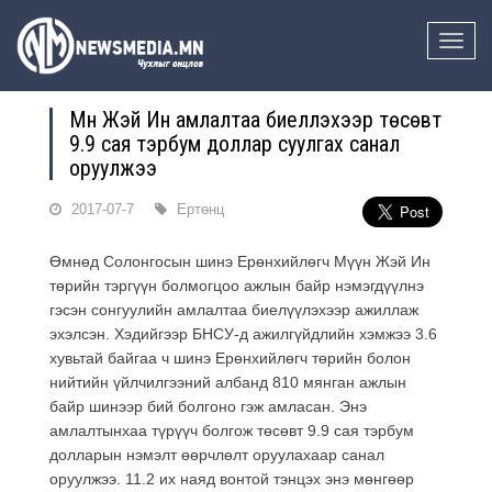
Toggle
naviga
Мүүн Жэй Ин амлалтаа биелүүлэхээр төсөвт
9.9 сая тэрбум доллар суулгах санал
оруулжээ
2017-07-7
Ертөнц
Өмнөд Солонгосын шинэ Ерөнхийлөгч Мүүн Жэй Ин
төрийн тэргүүн болмогцоо ажлын байр нэмэгдүүлнэ
гэсэн сонгуулийн амлалтаа биелүүлэхээр ажиллаж
эхэлсэн. Хэдийгээр БНСУ-д ажилгүйдлийн хэмжээ 3.6
хувьтай байгаа ч шинэ Ерөнхийлөгч төрийн болон
нийтийн үйлчилгээний албанд 810 мянган ажлын
байр шинээр бий болгоно гэж амласан. Энэ
амлалтынхаа түрүүч болгож төсөвт 9.9 сая тэрбум
долларын нэмэлт өөрчлөлт оруулахаар санал
оруулжээ. 11.2 их наяд вонтой тэнцэх энэ мөнгөөр