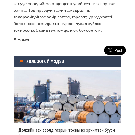
залуус өөрсдийгөө алдагдсан үеийнхэн гэж нэрлэж
байна. Тэд ирээдүйн ажил амьдрал нь
тодорхойгүйгээс хайр сэтгэл, гэрлэлт, үр хүүхэдтэй
болох гэсэн амьдралын гурван чухал зүйлээ
золиосолж байна гэж гомдоллох болсон юм.
Б.Номун
ХОЛБООТОЙ МЭДЭЭ
Дэлхийн зах зээлд газрын тосны үнэ эрчимтэй буурч