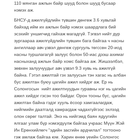
110 мянган ажлын байр шууд болон шууд бусаар
нэмэх аж.
БНСУ-д ажилгүйдлийн түвшин дөнгөж 3.6 хувьтай
байхад ийм их ажлын байр нэмэх шаардлага бий
эсэхийг уншигчид гайхаж магадгүй. Тэгвэл нийт дүр
зургаараа ажилгүйдлийн түвшин бага байгаа ч насны
ангиллаар авч үзвэл дөнгөж сургууль төгссөн 20-иод
насны туршлагагүй залуус болон 50-иас дээш ахимаг
насныханд ажлын байр хомс байгаа аж. Жишээлбэл,
зөвхөн залуучуудыг авч үзвэл 9.3 хувь нь ажилгүй
байна. Гэтэл ажилтай гэх залуусын тэн хагас нь албан
бус ажилтан буюу цагийн ажил хийдэг аж. Ер нь
Солонгосын нийт ажилтнуудын гуравны нэг нь цагийн
ажил хийдэг гэсэн тоо байдаг. Орон тооны бус, цагийн
ажилтан байна гэдэг хууль ёсоор хамгаалагдаж,
нийгмийн даатгалд хамрагдаж чадахгүйгээс эхлээд
олон сөрөг талтай. Энэ нь нийгэмд баян ядуугийн
ялгааг улам бүр нэмэгдүүлж байгаа учраас Мүүн Жэй
Ин Ерөнхийлөгч “эдийн засгийн ардчилал” тогтооно
гэж амлаж байгаа юм. Харин өнөө үеийн Солонгос