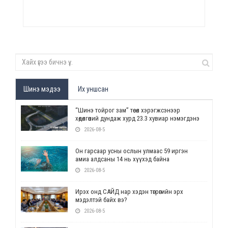
Шинэ мэдээ
Их уншсан
“Шинэ тойрог зам” төсөл хэрэгжсэнээр
хөдөлгөөний дундаж хурд 23.3 хувиар нэмэгдэнэ
2026-08-5
Он гарсаар усны ослын улмаас 59 иргэн
амиа алдсаны 14 нь хүүхэд байна
2026-08-5
Ирэх онд САЙД нар хэдэн төгрөгийн эрх
мэдэлтэй байх вэ?
2026-08-5