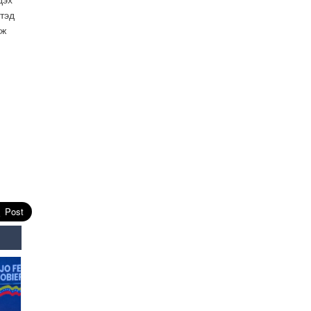
дэх
засаг “ноён”-ы суудлыг
хэн залгамжлах вэ?
тэд
2026-07-30
эж
Улаанбурхан өвчин нь
халдварлалт өндөртэй ч
вакцинаар сэргийлэгдэх
боломжтой
2026-07-30
AI ур чадвар өндөртэй
ажилтнуудаа
байгууллагууд яагаад
алдах эрсдэлтэй болоод
байна вэ?
2026-07-30
Өнөөдрийн онч үг
2026-07-30
Дэлхийн зах зээлд
газрын тосны үнэ
эрчимтэй буурч байна