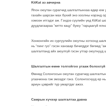
KitKat
аз авчирна
Япон оюутан сурагчид шалгалтынхаа өдөр юм уу
гахайн шарсан мах бүхий энэ хоолны нэрэнд орд
хэмээн итгэдэг аж. Гэхдээ сүүлийн үед KitKat шок
дуудлагаараа “китто кацу” буюу “гарцаагүй ялна
Хонконгийн их сургуулийн оюутны хотхонд шалг
нь “пинг гуо” гэсэн ханзаар бичигддэг бөгөөд “
шалгалтанд айх аюулгүй гэсэн утгар оюутнууд 
Шалгалтын өмнө толгойгоо угааж болохгүй
Өмнөд Солонгосын оюутан сурагчид шалгалтын ө
угаачихна гэж эмээдэг гэнэ. Солонгосчууд ер 
ариун цэврийг түр умартдаг ажээ.
Самрын хүчээр шалгалтаа давна