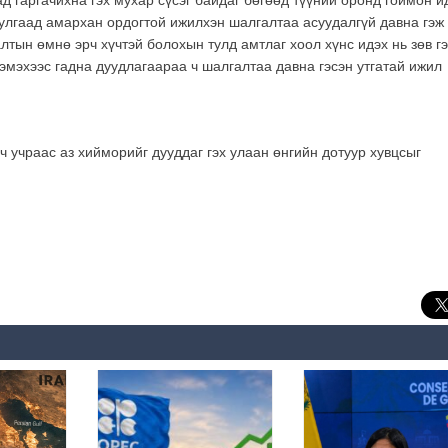
ад гаргачихна гэх мухар сүсэг байдаг бөгөөд түүний оронд гоймон и
гулгаад амархан ордогтой ижилхэн шалгалтаа асуудалгүй давна гэж 
лтын өмнө эрч хүчтэй болохын тулд амтлаг хоол хүнс идэх нь зөв г
 нэмэхээс гадна дуудлагаараа ч шалгалтаа давна гэсэн утгатай ижил
 ч учраас аз хийморийг дууддаг гэх улаан өнгийн дотуур хувцсыг