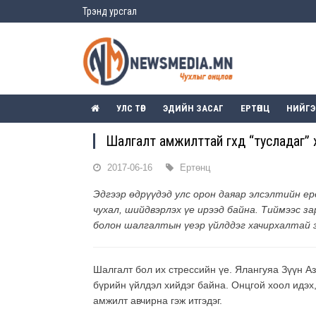
Трэнд урсгал
УЛС ТӨР
ЭДИЙН ЗАСАГ
ЕРТӨНЦ
НИЙГ
Шалгалт амжилттай өгөхөд “тусладаг”
2017-06-16
Ертөнц
Эдгээр өдрүүдэд улс орон даяар элсэлтийн е
чухал, шийдвэрлэх үе ирээд байна. Тиймээс 
болон шалгалтын үеэр үйлддэг хачирхалтай з
Шалгалт бол их стрессийн үе. Ялангуяа Зүүн А
бүрийн үйлдэл хийдэг байна. Онцгой хоол идэх,
амжилт авчирна гэж итгэдэг.