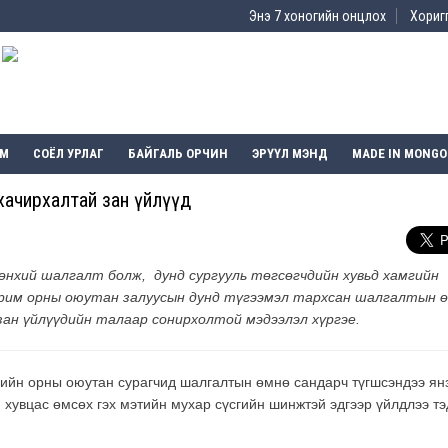
Энэ 7 хоногийн онцлох
Хоригг
ЭМ
СОЁЛ УРЛАГ
БАЙГАЛЬ ОРЧИН
ЭРҮҮЛ МЭНД
MADE IN MONGO
 хачирхалтай зан үйлүүд
рөнхий шалгалт болж, дунд сургууль төгсөгчдийн хувьд хамгийн
зарим орны оюутан залуусын дунд түгээмэл тархсан шалгалтын 
ан үйлүүдийн талаар сонирхолтой мэдээлэл хүргэе.
зийн орны оюутан сурагчид шалгалтын өмнө сандарч түгшсэндээ ян
 хувцас өмсөх гэх мэтийн мухар сүсгийн шинжтэй эдгээр үйлдлээ тэ