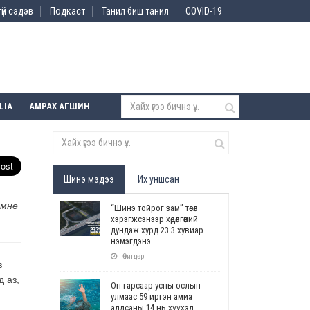
үй сэдэв
Подкаст
Танил биш танил
COVID-19
LIA
АМРАХ АГШИН
Шинэ мэдээ
Их уншсан
өмнө
“Шинэ тойрог зам” төсөл
хэрэгжсэнээр хөдөлгөөний
дундаж хурд 23.3 хувиар
нэмэгдэнэ
Өчигдөр
з
д аз,
Он гарсаар усны ослын
улмаас 59 иргэн амиа
алдсаны 14 нь хүүхэд