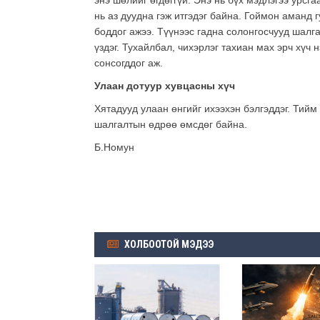
энэ шөлийг өгдөггүй. Энэ нь бүх мэдлэгээ урсга
нь аз дуудна гэж итгэдэг байна. Гоймон аманд 
боддог ажээ. Түүнээс гадна солонгосчууд шалга
үздэг. Тухайлбал, чихэрлэг тахиан мах эрч хүч
сонсогддог аж.
Улаан дотуур хувцасны хүч
Хятадууд улаан өнгийг ихээхэн бэлгэддэг. Тийм
шалгалтын өдрөө өмсдөг байна.
Б.Номун
ХОЛБООТОЙ МЭДЭЭ