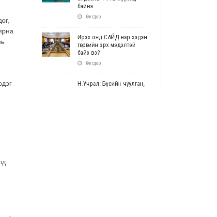
байна
Өчигдөр
өг,
чирна
Ирэх онд САЙД нар хэдэн
нь
төгрөгийн эрх мэдэлтэй
байх вэ?
Өчигдөр
эдэг
Н.Учрал: Бүсийн чуулган,
форум, салбарын ойн
арга хэмжээг цуцална
Өчигдөр
СОР17: Цэцэрлэг,
сургуулийн бүртгэлд
өөрчлөлт орно
Өчигдөр
лд
УЕПГ: Биеэ үнэлэхийг
зохион байгуулж, хүн
худалдаалсан хэргүүдийг
шүүхэд шилжүүлжээ
Өчигдөр