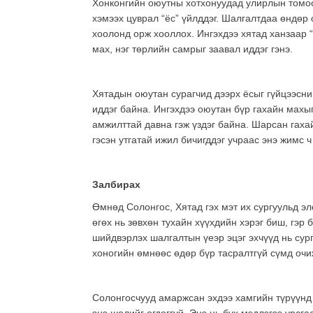
Хонконгийн оюутны хотхонуудад улирлын томоох
хэмээх цуврал “ёс” үйлддэг. Шалгалтдаа өндөр
хоолонд орж хооллох. Ингэхдээ хятад ханзаар “
мах, нэг төрлийн самрыг заавал иддэг гэнэ.
Хятадын оюутан сурагчид дээрх ёсыг гүйцээсни
иддэг байна. Ингэхдээ оюутан бүр гахайн махы
амжилттай давна гэж үздэг байна. Шарсан гаха
гэсэн утгатай ижил бичигддэг учраас энэ жимс 
Залбирах
Өмнөд Солонгос, Хятад гэх мэт их сургуульд 
өгөх нь зөвхөн тухайн хүүхдийн хэрэг биш, гэр
шийдвэрлэх шалгалтын үеэр эцэг эхчүүд нь сург
хоногийн өмнөөс өдөр бүр тасралтгүй сүмд очи
Солонгосчууд амаржсан эхдээ хамгийн түрүүнд 