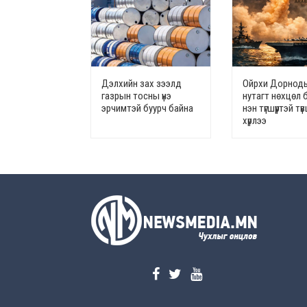
Дэлхийн зах зээлд
Ойрхи Дорноды
газрын тосны үнэ
нутагт нөхцөл 
эрчимтэй буурч байна
нэн түгшүүртэй т
хүрлээ