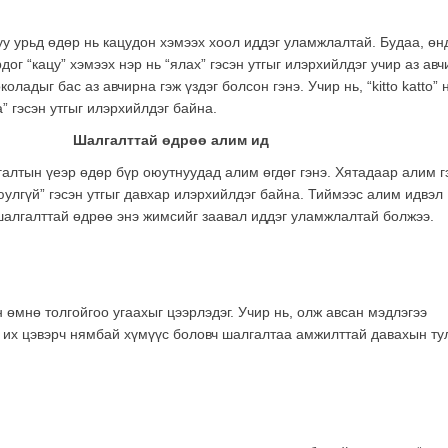
 урьд өдөр нь кацудон хэмээх хоол иддэг уламжлалтай. Будаа, өнд
ог “кацу” хэмээх нэр нь “ялах” гэсэн утгыг илэрхийлдэг учир аз ав
оладыг бас аз авчирна гэж үздэг болсон гэнэ. Учир нь, “kitto katto” 
” гэсэн утгыг илэрхийлдэг байна.
Шалгалттай өдрөө алим ид
алтын үеэр өдөр бүр оюутнуудад алим өгдөг гэнэ. Хятадаар алим г
аюулгүй” гэсэн утгыг давхар илэрхийлдэг байна. Тиймээс алим идвэл
шалгалттай өдрөө энэ жимсийг заавал иддэг уламжлалтай болжээ.
мнө толгойгоо угаахыг цээрлэдэг. Учир нь, олж авсан мэдлэгээ
нь их цэвэрч нямбай хүмүүс боловч шалгалтаа амжилттай давахын ту