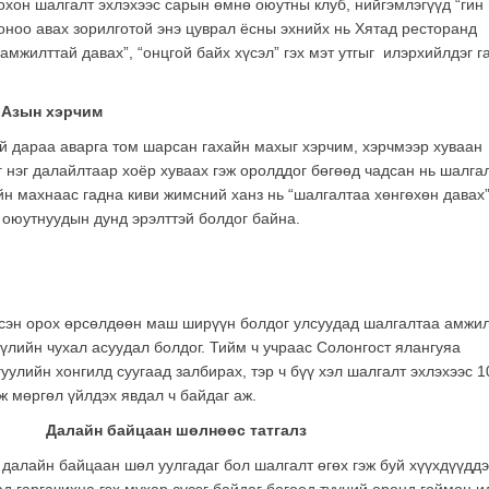
он шалгалт эхлэхээс сарын өмнө оюутны клуб, нийгэмлэгүүд “гин 
 оноо авах зорилготой энэ цуврал ёсны эхнийх нь Хятад ресторанд
амжилттай давах”, “онцгой байх хүсэл” гэх мэт утгыг илэрхийлдэг г
Азын хэрчим
й дараа аварга том шарсан гахайн махыг хэрчим, хэрчмээр хуваан
г нэг далайлтаар хоёр хуваах гэж оролддог бөгөөд чадсан нь шалга
йн махнаас гадна киви жимсний ханз нь “шалгалтаа хөнгөхөн давах
ч оюутнуудын дунд эрэлттэй болдог байна.
элсэн орох өрсөлдөөн маш ширүүн болдог улсуудад шалгалтаа амжи
 бүлийн чухал асуудал болдог. Тийм ч учраас Солонгост ялангуяа
уулийн хонгилд суугаад залбирах, тэр ч бүү хэл шалгалт эхлэхээс 1
ж мөргөл үйлдэх явдал ч байдаг аж.
Далайн байцаан шөлнөөс татгалз
далайн байцаан шөл уулгадаг бол шалгалт өгөх гэж буй хүүхдүүддэ