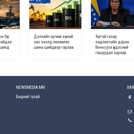
н бүс
Дэлхийн эрчим хүчний
Хүчтэй газар
байдал
зах зээлд нөлөөлөх
хөдлөлтийн дараа
үвшинд
шинэ шийдвэр гарлаа
Венесуэл үндэсний
гашуудал зарлав
NEWSMEDIA.MN
ХАЯ
Бидний тухай