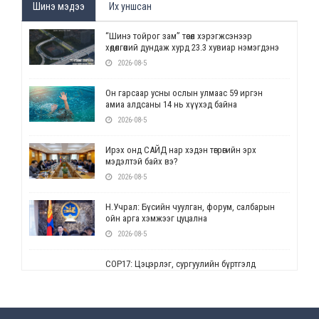
Шинэ мэдээ
Их уншсан
“Шинэ тойрог зам” төсөл хэрэгжсэнээр
хөдөлгөөний дундаж хурд 23.3 хувиар нэмэгдэнэ
2026-08-5
Он гарсаар усны ослын улмаас 59 иргэн
амиа алдсаны 14 нь хүүхэд байна
2026-08-5
Ирэх онд САЙД нар хэдэн төгрөгийн эрх
мэдэлтэй байх вэ?
2026-08-5
Н.Учрал: Бүсийн чуулган, форум, салбарын
ойн арга хэмжээг цуцална
2026-08-5
СОР17: Цэцэрлэг, сургуулийн бүртгэлд
өөрчлөлт орно
2026-08-5