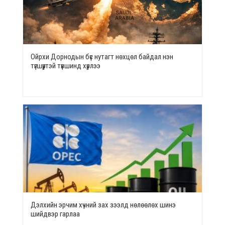
Ойрхи Дорнодын бүс нутагт нөхцөл байдал нэн
түгшүүртэй түвшинд хүрлээ
Дэлхийн эрчим хүчний зах зээлд нөлөөлөх шинэ
шийдвэр гарлаа