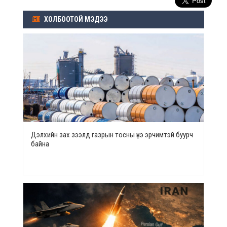
ХОЛБООТОЙ МЭДЭЭ
Дэлхийн зах зээлд газрын тосны үнэ эрчимтэй буурч
байна