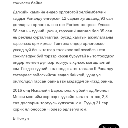
сэжиглэж байна.
Дэлхийн хамгийн өндөр орлоготой хөлбөмбөгчин
гэгддэг Роналду өнгөрсөн 12 сарын хугацаанд 93 сая
долларын орлого олсон гэж Forbes тооцжээ. Үүнээс
58 сая нь түүний цалин, гэрээний шагнал бол 35 сая
нь реклам сурталчилгаа, бусад хамтын ажиллагааны
гэрээнээс орж иржээ. Гэвч энэ өндөр орлогоосоо
улсад зүй ёсны татвар төлөхөөс зайлсхийсэн гэж
сэжиглэгдэж буй тэрээр хэрэв буруутай нь тогтоогдвол
өндөр мөнгөн дүнгээр торгууль хүлээх магадлалтай
юм. Гэхдээ түүнийг төлөөлдөг агентлагаас К.Роналду
татвараас зайлсхийсэн явдал байхгүй, үүнд үл
ойлголцол гарсан байна гэж мэдэгдэл хийгээд байна.
2016 онд Испанийн Барселона клубийн од Лионел
Месси мөн ийм хэргээр шүүхийн хаалга татаж, 2,3
сая долларын торгууль хүлээсэн юм. Түүнд 21 сар
хорих ял оноосон ч биеэр эдлээгүй юм.
Б.Номун