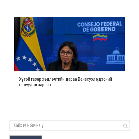
Хүчтэй газар хөдлөлтийн дараа Венесуэл үндэсний
гашуудал зарлав