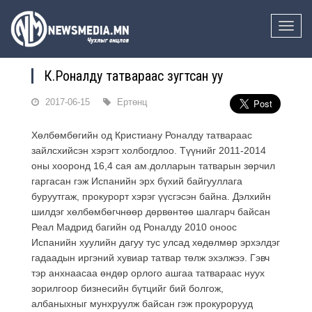
Toggle
naviga
К.Роналду татвараас зугтсан уу
2017-06-15
Ертөнц
Хөлбөмбөгийн од Кристиану Роналду татвараас
зайлсхийсэн хэрэгт холбогдлоо. Түүнийг 2011-2014
оны хооронд 16,4 сая ам.долларын татварын зөрчил
гаргасан гэж Испанийн эрх бүхий байгууллага
буруутгаж, прокурорт хэрэг үүсгэсэн байна. Дэлхийн
шилдэг хөлбөмбөгчнөөр дөрвөнтөө шалгарч байсан
Реал Мадрид багийн од Роналду 2010 оноос
Испанийн хуулийн дагуу тус улсад хөдөлмөр эрхэлдэг
гадаадын иргэний хувиар татвар төлж эхэлжээ. Гэвч
тэр анхнаасаа өндөр орлого ашгаа татвараас нуух
зорилгоор бизнесийн бүтцийг бий болгож,
албаныхныг мунхруулж байсан гэж прокурорууд