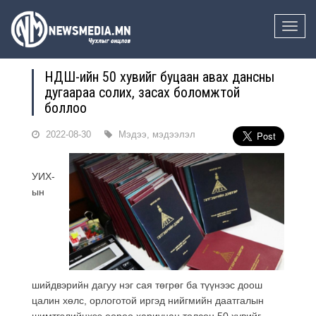
Toggle
naviga
НДШ-ийн 50 хувийг буцаан авах дансны
дугаараа солих, засах боломжтой
боллоо
2022-08-30
Мэдээ, мэдээлэл
УИХ-
ын
шийдвэрийн дагуу нэг сая төгрөг ба түүнээс доош
цалин хөлс, орлоготой иргэд нийгмийн даатгалын