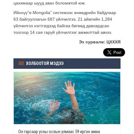
цахимаар шууд авах боломжтой юм.
Ийнхүү“e-Mongolia” системээс өнөөдрийн байдлаар
63 байгууллагын 687 үйлчилгээ, 21 аймгийн 1,284
үйлчилгээ нэгтгэгдээд байгаа бөгөөд давхардсан
тоогоор 14 сая гаруй үйлчилгээг амжилттай авчээ.
Эх сурвалж: ЦХХХЯ
ХОЛБООТОЙ МЭДЭЭ
Он гарсаар усны ослын улмаас 59 иргэн амиа