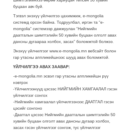
шимтгэлийнхээ өөрөө хариуцан төлсөн 50 хувийг
буцаан авч буй.
Тэгвэл энэхүү үйлчилгээ цахимжиж, e-mongolia
системд орсон байна. Тодруулбал, иргэн та “e-
mongolia” системээр дамжуулан “Нийгмийн
даатгалын шимтгэлийн 50 хувийн буцаан олголт авах
дансны дугаараа холбох, засах” боломжтой болжээ.
Энэхүү үйлчилгээг www.e-mongolia.mn вебсайт болон
гар утасны аппликейшнээс шууд авах боломжтой.
ҮЙЛЧИЛГЭЭ АВАХ ЗААВАР:
-e-mongolia.mn эсвэл гар утасны аппликейшн рүү
нэвтрэх
-Үйлчилгээнүүд цэсээс НИЙГМИЙН ХАМГААЛАЛ гэсэн
үйлчилгээг сонгох
-Нийгмийн хамгаалал үйлчилгээнээс ДААТГАЛ гэсэн
цэсийг сонгоно
-Даатгал цэсээс Нийгмийн даатгалын шимтгэлийн 50
хувийн буцаан олголт авах дансны дугаар холбох,
засах гэсэн үйлчилгээг сонгож, тус үйлчилгээг