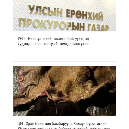
УЕПГ: Биеэ үнэлэхийг зохион байгуулж, хүн
худалдаалсан хэргүүдийг шүүхэд шилжүүлжээ
ЦЕГ: Хүрэн баавгайн бамбарууш, Халиун бугыг агнан
УБ хот руу оруулах гэж байсан этгээдийг саатуулжээ