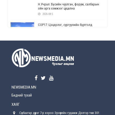
Н.Учрал: Бүсийн чуулган, форум, салбарын
ойн арга хэмжээг цуцална
2026-08-5
СОР17: Цэцэрлэг, сургуулийн бүртгэлд
өөрчлөлт орно
2026-08-5
УЕПГ: Биеэ үнэлэхийг зохион байгуулж, хүн
худалдаалсан хэргүүдийг шүүхэд
шилжүүлжээ
2026-08-5
Өнөөдрийн онч үг
2026-08-5
NEWSMEDIA.MN
Энэ сарын 15-наас эхлэн замын хөдөлгөөнд
өөрчлөлт орно
Бидний тухай
2026-08-4
ХАЯГ
С.Бямбацогт: Иргэд, бизнес эрхлэгчдэд
Сүхбаатар дүүрэг 7-р хороо Эрхүүгийн гудамж Дэлгэр төв 301
хүрсэн өгөөжөөрөө ажлаа үнэлж, хэрэгжилтээ