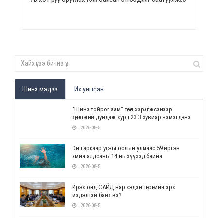
Шинэ мэдээ
Их уншсан
“Шинэ тойрог зам” төсөл хэрэгжсэнээр
хөдөлгөөний дундаж хурд 23.3 хувиар нэмэгдэнэ
2026-08-5
Он гарсаар усны ослын улмаас 59 иргэн
амиа алдсаны 14 нь хүүхэд байна
2026-08-5
Ирэх онд САЙД нар хэдэн төгрөгийн эрх
мэдэлтэй байх вэ?
2026-08-5