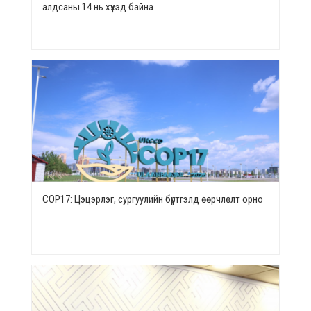
алдсаны 14 нь хүүхэд байна
СОР17: Цэцэрлэг, сургуулийн бүртгэлд өөрчлөлт орно