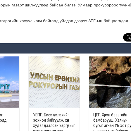
рорын газарт шилжүүлээд байсан билээ. Улмаар прокуророос түүни
төгрөгийн хахууль авч байгаад үйлдэл дээрээ АТГ-ын байцаагчдад
г,
УЕПГ: Биеэ үнэлэхийг
ЦЕГ: Хүрэн баавгайн
гэлд
зохион байгуулж, хүн
бамбарууш, Халиун
худалдаалсан хэргүүдийг
бугыг агнан УБ хот р
шүүхэд шилжүүлжээ
оруулах гэж байсан