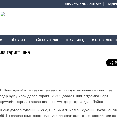
Энэ 7 хоногийн онцлох
Хоригг
ЭМ
СОЁЛ УРЛАГ
БАЙГАЛЬ ОРЧИН
ЭРҮҮЛ МЭНД
MADE IN MONGO
а гаригт шүүнэ
.Шийлэгдамба тэргүүтэй хүмүүст холбогдох авлигын хэргийг шүүх
өдөр буюу ирэх даваа гарагт 13:30 цагаас Г.Шийлэгдамба нарт
эрүүгийн хэргийн анхан шатны шүүх дээр зарлагдсан байна.
 268 дугаар зүйлийн 268.2, Г.Ганчимэгийг мөн хуулийн тусгай анги
69.1-т заасан гэмт хэрэгт тус тус яллагдагчаар татаж, хэргийг яллах