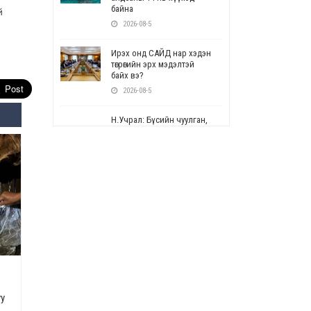
байна
й
2026-08-5
Ирэх онд САЙД нар хэдэн
төгрөгийн эрх мэдэлтэй
байх вэ?
2026-08-5
Н.Учрал: Бүсийн чуулган,
форум, салбарын ойн
арга хэмжээг цуцална
2026-08-5
СОР17: Цэцэрлэг,
сургуулийн бүртгэлд
өөрчлөлт орно
2026-08-5
УЕПГ: Биеэ үнэлэхийг
зохион байгуулж, хүн
худалдаалсан хэргүүдийг
шүүхэд шилжүүлжээ
уу
2026-08-5