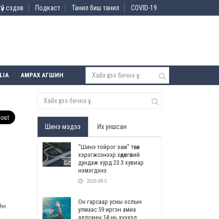
үй сэдэв
Подкаст
Танил биш танил
COVID-19
LIA
АМРАХ АГШИН
Шинэ мэдээ
Их уншсан
“Шинэ тойрог зам” төсөл
хэрэгжсэнээр хөдөлгөөний
дундаж хурд 23.3 хувиар
нэмэгдэнэ
2026-08-5
Он гарсаар усны ослын
йн
улмаас 59 иргэн амиа
алдсаны 14 нь хүүхэд