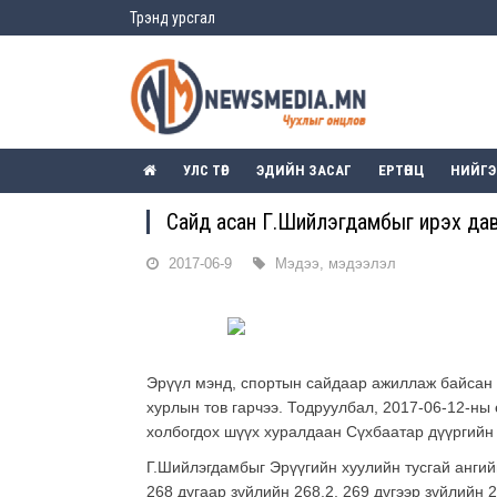
Трэнд урсгал
УЛС ТӨР
ЭДИЙН ЗАСАГ
ЕРТӨНЦ
НИЙГ
Сайд асан Г.Шийлэгдамбыг ирэх дава
2017-06-9
Мэдээ, мэдээлэл
Эрүүл мэнд, спортын сайдаар ажиллаж байсан Г
хурлын тов гарчээ. Тодруулбал, 2017-06-12-ны 
холбогдох шүүх хуралдаан Сүхбаатар дүүргийн 
Г.Шийлэгдамбыг Эрүүгийн хуулийн тусгай ангийн
268 дугаар зүйлийн 268.2, 269 дүгээр зүйлийн 2