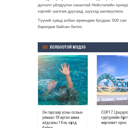
дүгнэлт үйлдүүлэх саналтай Нийслэлийн проку
хэргийг шалгаж дуусаад, шүүхэд шилжүүлжээ.
Түүний хувьд албан өрөөндөө бусдаас 500 сая 
баригдаж байсан билээ.
ХОЛБООТОЙ МЭДЭЭ
Он гарсаар усны ослын
СОР17: Цэцэрлэ
улмаас 59 иргэн амиа
сургуулийн бүрт
алдсаны 14 нь хүүхэд
өөрчлөлт орно
байна