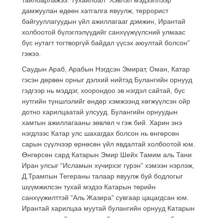
дамжуулан өдөөн хатгалга явуулж, террорист
байгууллагуудын үйл ажиллагааг дэмжин, Ирантай
холбоотой бүлэглэлүүдийг санхүүжүүлсний улмаас
бүс нутагт тогтворгүй байдал үүсэх аюултай болсон”
гэжээ.
Саудын Араб, Арабын Нэгдсэн Эмират, Оман, Катар
гэсэн дөрвөн орныг дэлхий нийтэд Булангийн орнууд
гэдгээр нь мэддэг, хоорондоо эв нэгдэл сайтай, бүс
нутгийн түншлэлийг өндөр хэмжээнд хөгжүүлсэн ойр
дотно харилцаатай улсууд. Булангийн орнуудын
хамтын ажиллагааны зөвлөл ч гэж бий. Харин энэ
нэгдлээс Катар улс шахагдах болсон нь өнгөрсөн
сарын сүүлчээр өрнөсөн үйл явдалтай холбоотой юм.
Өнгөрсөн сард Катарын Эмир Шейх Тамим аль Тани
Иран улсыг “Исламын хүчирхэг гүрэн” хэмээн нэрлэж,
Д.Трампын Тегераны талаар явуулж буй бодлогыг
шүүмжилсэн тухай мэдээ Катарын төрийн
санхүүжилттэй “Аль Жазира” сувгаар цацагдсан юм.
Ирантай харилцаа муутай булангийн орнууд Катарын