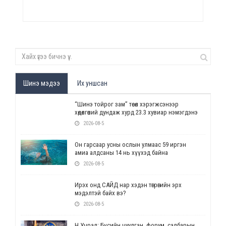
Шинэ мэдээ
Их уншсан
“Шинэ тойрог зам” төсөл хэрэгжсэнээр
хөдөлгөөний дундаж хурд 23.3 хувиар нэмэгдэнэ
2026-08-5
Он гарсаар усны ослын улмаас 59 иргэн
амиа алдсаны 14 нь хүүхэд байна
2026-08-5
Ирэх онд САЙД нар хэдэн төгрөгийн эрх
мэдэлтэй байх вэ?
2026-08-5
Н.Учрал: Бүсийн чуулган, форум, салбарын