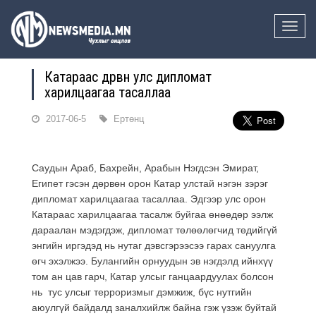
Toggle
naviga
Катараас дөрвөн улс дипломат
харилцаагаа тасаллаа
2017-06-5
Ертөнц
Саудын Араб, Бахрейн, Арабын Нэгдсэн Эмират,
Египет гэсэн дөрвөн орон Катар улстай нэгэн зэрэг
дипломат харилцаагаа тасаллаа. Эдгээр улс орон
Катараас харилцаагаа тасалж буйгаа өнөөдөр ээлж
дараалан мэдэгдэж, дипломат төлөөлөгчид төдийгүй
энгийн иргэдэд нь нутаг дэвсгэрээсээ гарах сануулга
өгч эхэлжээ. Булангийн орнуудын эв нэгдэлд ийнхүү
том ан цав гарч, Катар улсыг ганцаардуулах болсон
нь тус улсыг терроризмыг дэмжиж, бүс нутгийн
аюулгүй байдалд заналхийлж байна гэж үзэж буйтай