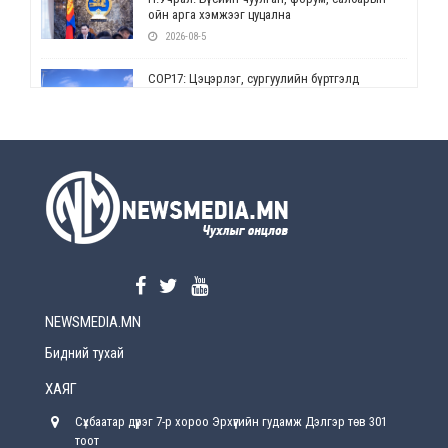
ойн арга хэмжээг цуцална
2026-08-5
СОР17: Цэцэрлэг, сургуулийн бүртгэлд
өөрчлөлт орно
2026-08-5
УЕПГ: Биеэ үнэлэхийг зохион байгуулж, хүн
худалдаалсан хэргүүдийг шүүхэд
шилжүүлжээ
2026-08-5
Өнөөдрийн онч үг
2026-08-5
NEWSMEDIA.MN
Энэ сарын 15-наас эхлэн замын хөдөлгөөнд
өөрчлөлт орно
Бидний тухай
2026-08-4
ХАЯГ
С.Бямбацогт: Иргэд, бизнес эрхлэгчдэд
Сүхбаатар дүүрэг 7-р хороо Эрхүүгийн гудамж Дэлгэр төв 301
хүрсэн өгөөжөөрөө ажлаа үнэлж, хэрэгжилтээ
тайлагнадаг байх ёстой
тоот