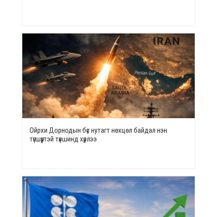
Ойрхи Дорнодын бүс нутагт нөхцөл байдал нэн
түгшүүртэй түвшинд хүрлээ