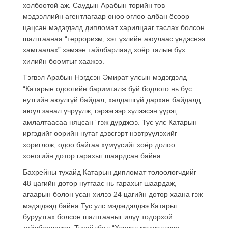
холбоотой аж. Саудын Арабын төрийн төв
мэдээллийн агентлагаар өнөө өглөө албан ёсоор
цацсан мэдэгдэлд дипломат харилцааг таслах болсон
шалтгаанаа “терроризм, хэт үзлийн аюулаас үндэснээ
хамгаалах” хэмээн тайлбарлаад хоёр талын бүх
хилийн боомтыг хаажээ.
Тэгвэл Арабын Нэгдсэн Эмират улсын мэдэгдэлд
“Катарын одоогийн баримталж буй бодлого нь бүс
нутгийн аюулгүй байдал, халдашгүй дархан байдалд
аюул занал учруулж, гэрээгээр хүлээсэн үүрэг,
амлалтаасаа няцсан” гэж дурджээ. Тус улс Катарын
иргэдийг өөрийн нутаг дэвсгэрт нэвтрүүлэхийг
хориглож, одоо байгаа хүмүүсийг хоёр долоо
хоногийн дотор гарахыг шаардсан байна.
Бахрейны тухайд Катарын дипломат төлөөлөгчдийг
48 цагийн дотор нутгаас нь гарахыг шаардаж,
агаарын болон усан хилээ 24 цагийн дотор хаана гэж
мэдэгдээд байна.Тус улс мэдэгдэлдээ Катарыг
буруутгах болсон шалтгааныг илүү тодорхой
тайлбарлажээ. Тухайлбал “Хэвлэл мэдээллээр