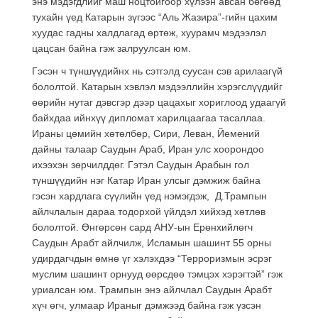
энэ мэдэгдлийг маш ноцтойгоор хүлээн авсан бөгөөд
тухайн үед Катарын зүгээс “Аль Жазира”-гийн цахим
хуудас гадны халдлагад өртөж, хуурамч мэдээлэл
цацсан байна гэж залруулсан юм.
Гэсэн ч түншүүдийнх нь сэтгэлд суусан сэв арилаагүй
бололтой. Катарын хэвлэл мэдээллийн хэрэгслүүдийг
өөрийн нутаг дэвсгэр дээр цацахыг хориглоод удаагүй
байхдаа ийнхүү дипломат харилцаагаа тасаллаа.
Ираны цөмийн хөтөлбөр, Сири, Леван, Йемений
дайны талаар Саудын Араб, Иран улс хоорондоо
ихээхэн зөрчилддөг. Гэтэл Саудын Арабын гол
түншүүдийн нэг Катар Иран улсыг дэмжиж байна
гэсэн хардлага сүүлийн үед нэмэгдэж, Д.Трампын
айлчлалын дараа тодорхой үйлдэл хийхэд хөтлөв
бололтой. Өнгөрсөн сард АНУ-ын Ерөнхийлөгч
Саудын Арабт айлчилж, Исламын шашинт 55 орны
удирдагчдын өмнө үг хэлэхдээ “Терроризмын эсрэг
муслим шашинт орнууд өөрсдөө тэмцэх хэрэгтэй” гэж
уриалсан юм. Трампын энэ айлчлал Саудын Арабт
хүч өгч, улмаар Ираныг дэмжээд байна гэж үзсэн