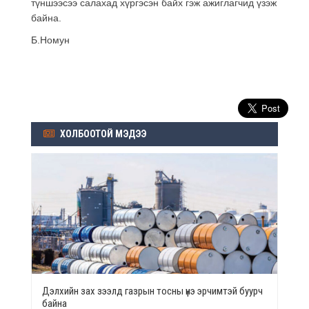
түншээсээ салахад хүргэсэн байх гэж ажиглагчид үзэж
байна.
Б.Номун
ХОЛБООТОЙ МЭДЭЭ
Дэлхийн зах зээлд газрын тосны үнэ эрчимтэй буурч
байна