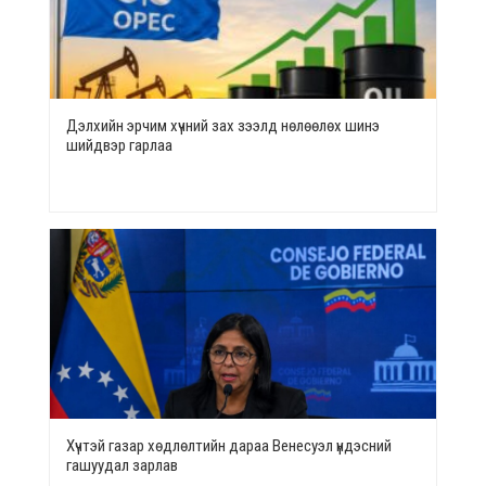
Дэлхийн эрчим хүчний зах зээлд нөлөөлөх шинэ
шийдвэр гарлаа
Хүчтэй газар хөдлөлтийн дараа Венесуэл үндэсний
гашуудал зарлав