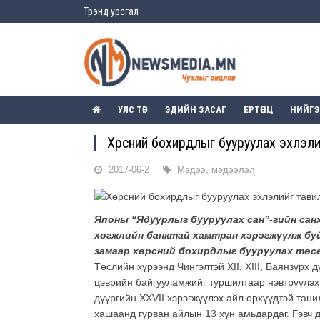
Трэнд урсгал
УЛС ТӨР
ЭДИЙН ЗАСАГ
ЕРТӨНЦ
НИЙГ
Хөрсний бохирдлыг бууруулах эхлэли
2017-06-2
Мэдээ, мэдээлэл
Японы “Ядуурлыг бууруулах сан”-гийн сан
хөгжлийн банктай хамтран хэрэгжүүлж бу
замаар хөрсний бохирдлыг бууруулах төсө
Төслийн хүрээнд Чингэлтэй
XII, XIII,
Баянзүрх д
цэврийн байгууламжийг туршилтаар нэвтрүүлэх
дүүргийн
XXVII
хэрэгжүүлэх айл өрхүүдтэй тани
хашаанд гурван айлын 13 хүн амьдардаг. Гэвч 