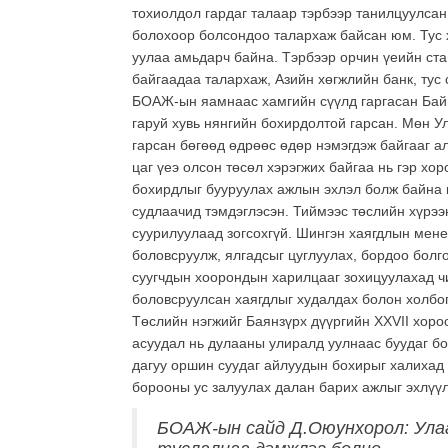
тохиолдол гардаг талаар тэрбээр танилцуулса
болохоор болсондоо талархаж байсан юм. Тус 
уулаа амьдарч байна. Тэрбээр орчин үеийн ст
байгаадаа талархаж, Азийн хөгжлийн банк, тус
БОАЖ-ын яамнаас хамгийн сүүлд гаргасан Бай
гаруй хувь нянгийн бохирдолтой гарсан. Мөн У
гарсан бөгөөд өдрөөс өдөр нэмэгдэж байгааг 
цаг үеэ олсон төсөл хэрэгжих байгаа нь гэр х
бохирдлыг бууруулах ажлын эхлэл болж байна г
судлаачид тэмдэглэсэн. Тиймээс төслийн хүрээ
суурилуулаад зогсохгүй. Шингэн хаягдлын мене
боловсруулж, ялгадсыг цуглуулах, бордоо болг
суугчдын хоорондын харилцааг зохицуулахад чиг
боловсруулсан хаягдлыг худалдах болон холбог
Төслийн нэгжийг Баянзүрх дүүргийн
XXVII
хороо
асуудал нь дулааны улиралд уулнаас буудаг бо
дагуу оршин суудаг айлуудын бохирыг халихад
борооны ус залуулах далан барих ажлыг эхлүүл
БОАЖ-ын сайд Д.Оюунхорол: Ула