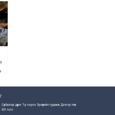
2026-07-28
ГССҮТ, БНСУ-ын эмч нар
хамтран түлэгдэлтийн
дараах сорвитой иргэдэд
үзлэг хийнэ
2026-07-28
Манай улсад анх удаа “Bio
Mongolia day 2026” олон
улсын арга хэмжээ болж
байна
2026-07-28
уу
Цагаан жагсаалтад
э
багтсан иргэд төлбөрөөс
чөлөөлөгдөнө
2026-07-28
ЦЕГ: Хүрэн баавгайн
Г
бамбарууш, Халиун бугыг
агнан УБ хот руу оруулах
Сүхбаатар дүүрэг 7-р хороо Эрхүүгийн гудамж Дэлгэр төв
гэж байсан этгээдийг
301 тоот
саатуулжээ