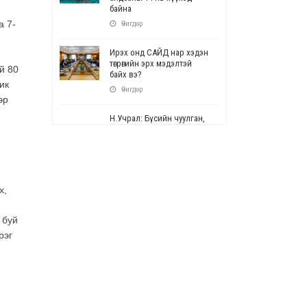
й
байна
а 7-
Өчигдөр
Ирэх онд САЙД нар хэдэн
төгрөгийн эрх мэдэлтэй
й 80
байх вэ?
ик
Өчигдөр
эр
Н.Учрал: Бүсийн чуулган,
форум, салбарын ойн
арга хэмжээг цуцална
Өчигдөр
СОР17: Цэцэрлэг,
х,
сургуулийн бүртгэлд
өөрчлөлт орно
 буй
Өчигдөр
рэг
УЕПГ: Биеэ үнэлэхийг
зохион байгуулж, хүн
худалдаалсан хэргүүдийг
шүүхэд шилжүүлжээ
Өчигдөр