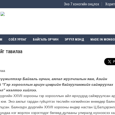
Энэ 7 хоногийн онцлох
Хоригг
ЭМ
СОЁЛ УРЛАГ
БАЙГАЛЬ ОРЧИН
ЭРҮҮЛ МЭНД
MADE IN MONGO
йг тавилаа
хүүжилтээр Байгаль орчин, аялал жуулчлалын яам, Азийн
й “Гэр хорооллын ариун цэврийн байгууламжийг сайжруулах
л” нээлтээ хийлээ.
үүргийн
XXVII
хорооны гэр хорооллын айл өрхүүдэд сайжруулсан а
 юм. Энэ ажлыг гардан гүйцэтгэх төслийн нэгжийнхэн өнөөдөр Баян
лцсан. Баянзүрх дүүргийн
XXVII
хорооны өндөр настан Ц.Батцэрэнг
дундаа нэг жорлон хэрэглэдэг бөгөөд дулааны улиралд нүхнээсээ х