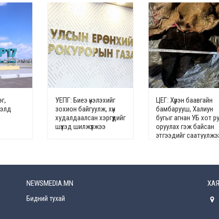
г,
УЕПГ: Биеэ үнэлэхийг
ЦЕГ: Хүрэн баавгайн
гэлд
зохион байгуулж, хүн
бамбарууш, Халиун
худалдаалсан хэргүүдийг
бугыг агнан УБ хот р
шүүхэд шилжүүлжээ
оруулах гэж байсан
этгээдийг саатуулжэ
NEWSMEDIA.MN
ХАЯ
Бидний тухай