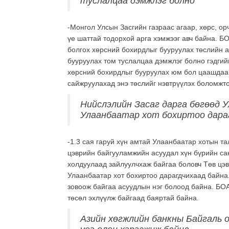
туслалцаа дэмжлэг болно
-Монгол Улсын Засгийн газраас агаар, хөрс, о
үе шаттай тодорхой арга хэмжээг авч байна. 
болгох хөрсний бохирдлыг бууруулах төслийн 
бууруулах том туслалцаа дэмжлэг болно гэдгий
хөрсний бохирдлыг бууруулах юм бол цаашдаа 
сайжруулахад энэ төслийг нэвтрүүлэх боломжто
Нийслэлийн Засаг дарга бөгөөд 
Улаанбаатар хот бохиртоо дара
-1.3 сая гаруй хүн амтай Улаанбаатар хотын т
цэврийн байгууламжийн асуудал хүн бүрийн са
холдуулаад зайлуулчхаж байгаа боловч Төв цэ
Улаанбаатар хот бохиртоо дарагдчихаад байна.
зовоож байгаа асуудлын нэг болоод байна. БО
төсөл эхлүүлж байгаад баяртай байна.
Азийн хөгжлийн банкны Байгаль 