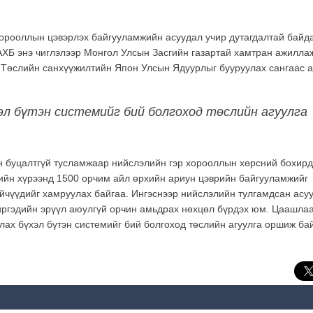
 хорооллын цэвэрлэх байгууламжийн асуудал учир дутагдалтай байда
Б энэ чиглэлээр Монгол Улсын Засгийн газартай хамтран ажилла
. Төслийн санхүүжилтийн Япон Улсын Ядуурлыг бууруулах сангаас а
эл бүтэн системийг бий болгоход төслийн агуулга
н буцалтгүй тусламжаар нийслэлийн гэр хорооллын хөрсний бохир
лийн хүрээнд 1500 орчим айл өрхийн ариун цэврийн байгууламжийг
эйчүүдийг хамруулах байгаа. Ингэснээр нийслэлийн тулгамдсан асу
иргэдийн эрүүл аюулгүй орчин амьдрах нөхцөл бүрдэх юм. Цаашла
улах бүхэл бүтэн системийг бий болгоход төслийн агуулга оршиж ба