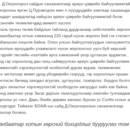
н. Д.Оюунхорол сайдын санаачилгаар ариун цэврийн байгууламжта
хорооны иргэн Ц.Пүрэвсүрэн мөн л хүүхдүүдийн хамтаар хашаанда
андарт шаардлагад нийцсэн ариун цэврийн байгууламжтай болж
 сангийн төлөөлөгчдөд амжилт хүслээ.
галь орчны төлөв байдлын тайланд дурдсанаар нийслэлийн хөрсни
лаанбаатар хотын хэмжээнд 220 гаруй нүхэн жорлон бий гэх статист
албаныхан онцолж байна. Олон улсын байгууллагуудын санхүүжилтэ
орооллын өрхүүдийн уламжлалт нүхэн жорлонгоос үүсч буй хөрсний
эдгийг төслийн нээлтийн арга хэмжээний үеэр цугласан эрдэмтэн,
нд гэр хороололд дан ганц сайжруулсан ариун цэврийн байгууламж
жментийг хэрэгжүүлэхтэй холбоотой дүрэм журам, төлөвлөгөөг
ох чиглэлээр жижиг дунд үйлдвэрийн газрууд, гэр хорооллын оршин
лэсэн бөгөөд хаягдал агуулах, цуглуулах, тээвэрлэх, бордоо болго
дох хяналтыг хэрэгжүүлэхтэй холбогдсон ажлуудыг хийх юм байна.
нд ажиллах үеэр Засаг даргын танилцуулснаар хамгийн тулгамдаж
рооны ус гэнэ. Дарь-Эхийн дөрвөн амнаас буусан ус Сэлбэ голын э
 хүргэдэг. Тиймээс БОАЖ-ын сайд Д.Оюунхоролын санаачилгаар
эхээр болжээ.
анбаатар хотын хөрсний бохирдлыг бууруулах том