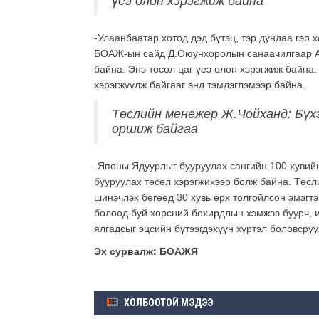
үеэ олон хэрэгжиж байна
-Улаанбаатар хотод дэд бүтэц, тэр дундаа гэр
БОАЖ-ын сайд Д.Оюунхоролын санаачилгаар АХ
байна. Энэ төсөл цаг үеэ олон хэрэгжиж байна
хэрэгжүүлж байгааг энд тэмдэглэмээр байна.
Төслийн менежер Ж.Чойханд: Бүх
оршиж байгаа
-Японы Ядуурлыг бууруулах сангийн 100 хувий
бууруулах төсөл хэрэгжихээр болж байна. Төс
шинэчлэх бөгөөд 30 хувь өрх толгойлсон эмэгт
болоод буй хөрсний бохирдлын хэмжээ буурч, 
ялгадсыг эцсийн бүтээгдэхүүн хүртэл боловсру
Эх сурвалж: БОАЖЯ
ХОЛБООТОЙ МЭДЭЭ