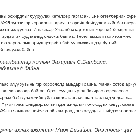
рчны бохирдлыг бууруулах хөтөлбөр гаргасан. Энэ хөтөлбөрийн хүр
БОАЖЯ зүгээс гэр хорооллын ариун цэврийн байгууламжийг боловсро
ажлыг эхлүүллээ. Ингэснээр Улаанбаатар хотын хөрсний бохирдлыг
г эрдэмтэн судлаачид онцолж байгаа. Төсөл амжилттай хэрэгжиж
гэр хорооллын ариун цэврийн байгууламжийн дэд бүтцийг
й гэж үзэж байна.
Улаанбаатар хотын Захирагч С.Батболд:
гдчихаад байна
алаас илүү хувь нь гэр хороололд амьдарч байна. Манай хотод ариу
нааг зовоосоор байгаа. Орон сууцны иргэд бохироо өөрсдөөсөө
вэрлэх байгууламжийн үйл ажиллагаанаас шалтгаалаад үндсэндээ
 Үүнийг яаж шийдвэрлэх вэ гэдэг шийдлийг олоход их хэцүү, санаа
АЖ-ын яамнаас нийслэлтэй хамтраад энэ асуудлыг шийдэх зорилго
орчны ахлах ажилтан Марк Безайян: Энэ төсөл цаг