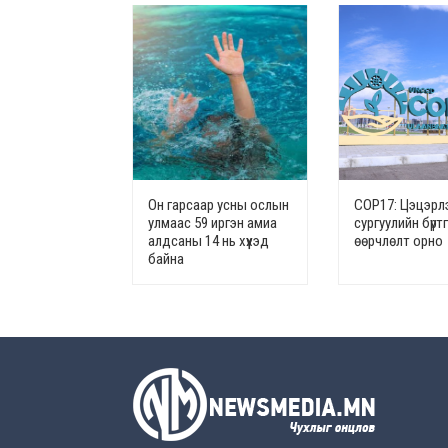
Он гарсаар усны ослын
СОР17: Цэцэрлэ
улмаас 59 иргэн амиа
сургуулийн бүрт
алдсаны 14 нь хүүхэд
өөрчлөлт орно
байна