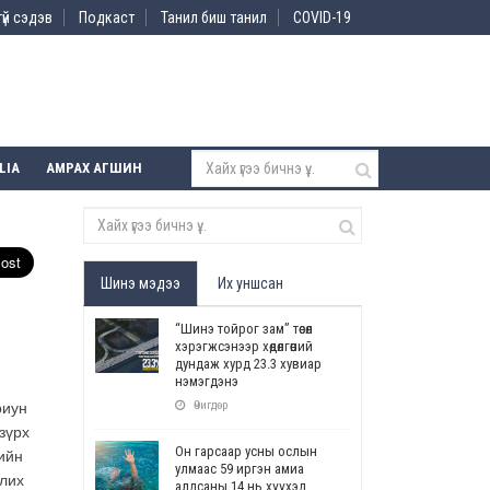
үй сэдэв
Подкаст
Танил биш танил
COVID-19
LIA
АМРАХ АГШИН
Шинэ мэдээ
Их уншсан
“Шинэ тойрог зам” төсөл
хэрэгжсэнээр хөдөлгөөний
дундаж хурд 23.3 хувиар
нэмэгдэнэ
Өчигдөр
риун
зүрх
Он гарсаар усны ослын
ийн
улмаас 59 иргэн амиа
алих
алдсаны 14 нь хүүхэд